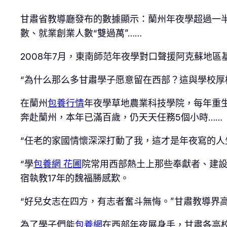
甘肅省教導廳發布的數據顯示：蘭州年夜學超過一
數、就業創業人數“雙過萬”……
2008年7月，東南師范年夜學對口聲援阿克蘇地
“為什么那么多甘肅學子愿意留在西部？這與學校厚
在蘭州
包養行情
年夜學草地農業科技學院，每年重
奔赴蘭州，本年已滿百歲，仍天天任務5個小時……
“任老的家國情懷深深打動了我，這才是年夜寫的人
“學
包養網 花圃
院常用西部熱土上那些奉獻者、建設
宿執教17年的魏福勝感歎。
“好兒女志在四方，有志者奮斗無悔。”甘肅教導界
為了學子們能
包養網
在西部年夜展身手，甘肅各高