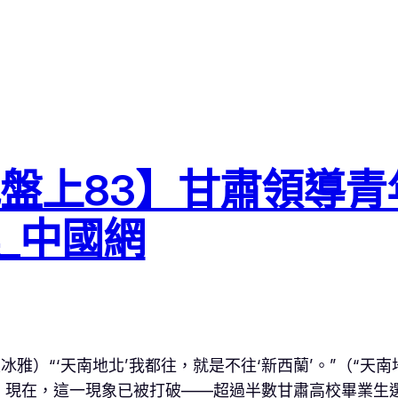
盤上83】甘肅領導青
_中國網
雅）“‘天南地北’我都往，就是不往‘新西蘭’。”（“天
。現在，這一現象已被打破——超過半數甘肅高校畢業生