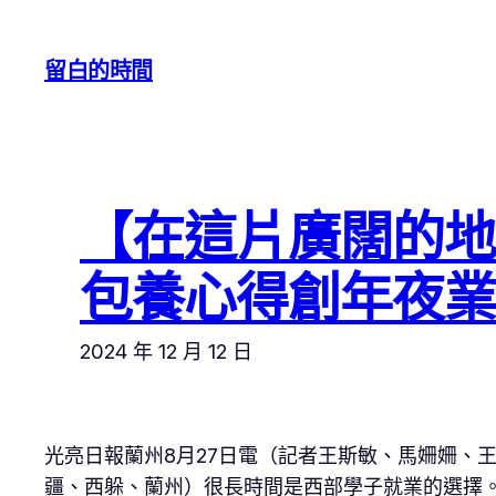
跳
至
留白的時間
主
要
內
容
【在這片廣闊的地
包養心得創年夜業
2024 年 12 月 12 日
光亮日報蘭州8月27日電（記者王斯敏、馬姍姍、王冰
疆、西躲、蘭州）很長時間是西部學子就業的選擇