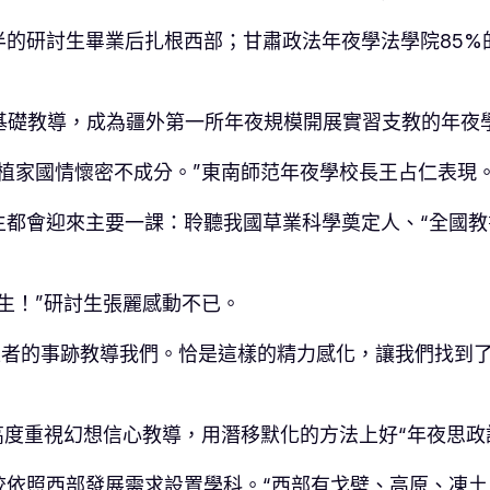
半的研討生畢業后扎根西部；甘肅政法年夜學法學院85%
區基礎教導，成為疆外第一所年夜規模開展實習支教的年夜
植家國情懷密不成分。”東南師范年夜學校長王占仁表現
生都會迎來主要一課：聆聽我國草業科學奠定人、“全國教
生！”研討生張麗感動不已。
者的事跡教導我們。恰是這樣的精力感化，讓我們找到了人
高度重視幻想信心教導，用潛移默化的方法上好“年夜思政
校依照西部發展需求設置學科。“西部有戈壁、高原、凍