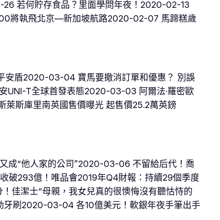
26 若何貯存食品？里面學問年夜！2020-02-13
900將執飛北京—新加坡航路2020-02-07 馬蹄糕歲
安盾2020-03-04 寶馬要撤消訂單和優惠？ 別誤
UNI-T全球首發表態2020-03-03 阿爾法·羅密歐
03 勞斯萊斯庫里南英國售價曝光 起售價25.2萬英鎊
又成“他人家的公司”2020-03-06 不留給后代！喬
營收破293億！唯品會2019年Q4財報：持續29個季度
100分！佳潔士“母親，我女兒真的很懊悔沒有聽怙恃的
020-03-04 各10億美元！軟銀年夜手筆出手