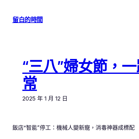
跳
至
留白的時間
主
要
內
容
“三八”婦女節，
常
2025 年 1 月 12 日
飯店“智能”停工：機械人變新寵，消毒神器成標配