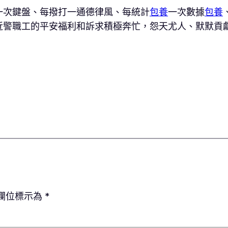
一次鍵盤、每撥打一通德律風、每統計
包養
一次數據
包養
警職工的平安福利和訴求積極奔忙，怨天尤人、默默貢獻
欄位標示為
*