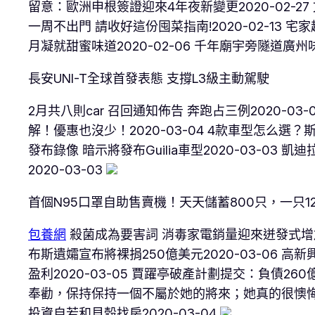
留意：歐洲申根簽證迎來4年夜新變更2020-02-27
一周不出門 請收好這份囤菜指南!2020-02-13 宅
月凝就甜蜜味道2020-02-06 千年廟宇旁隧道廣州味2
​長安UNI-T全球首發表態 支撐L3級主動駕駛
2月共八則car 召回通知佈告 奔跑占三例2020-03-0
解！優惠也沒少！2020-03-04 4款車型怎么選？斯柯
發布錄像 暗示將發布Guilia車型2020-03-03 
2020-03-03
首個N95口罩自助售賣機！天天儲蓄800只，一只1
包養網
殺菌成為要害詞 消毒家電銷量迎來迸發式增加202
布斯遺孀宣布將裸捐250億美元2020-03-06 高
盈利2020-03-05 賈躍亭破產計劃提交：負債2
奉勸，保持保持一個不屬於她的將來；她真的很懊悔本
投資自若和貝殼找房2020-03-04