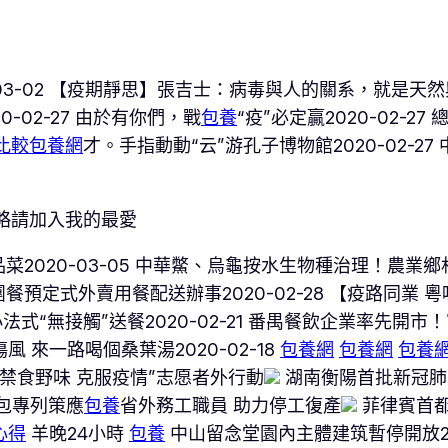
3-02 【疫期靜思】張吉士：病毒與人的關系，就是天然與
0-02-27 由於有你們，戰
包養
“疫”必定贏2020-02-2
比較
包養網
才。手指動動“云”游孔子博物館2020-02-
略請加入我的最愛
020-03-05 中華鱉、烏龜按水生物種治理！農業鄉村
餐預定式外賣用餐配送辦事2020-02-28 【疫路同業
小法式“無接觸”送餐2020-02-21 番禺餐飲企業率先開市
風 來一路喝個桑葉湯2020-02-18
包養網
包養網
包養
禁食野味 克服疫情”志愿者外行動
湖南衡陽首批新冠肺
包專列策應
包養
省外務工職員 助力停工復產
菲律賓首
心得
羊晚24小時
包養
中山留念堂園內主體建筑暫停開放2020-