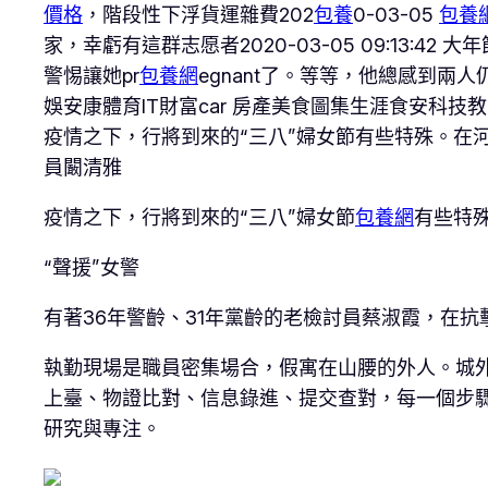
價格
，階段性下浮貨運雜費202
包養
0-03-05
包養
家，幸虧有這群志愿者2020-03-05 09:13:4
警惕讓她pr
包養網
egnant了。等等，他總感到
娛安康體育IT財富car 房產美食圖集生涯食安科技
​疫情之下，行將到來的“三八”婦女節有些特殊。在
員闞清雅
疫情之下，行將到來的“三八”婦女節
包養網
有些特
“聲援”女警
有著36年警齡、31年黨齡的老檢討員蔡淑霞，在
執勤現場是職員密集場合，假寓在山腰的外人。城
上臺、物證比對、信息錄進、提交查對，每一個步
研究與專注。