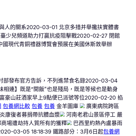
人的關系2020-03-01 北京多措并舉攙扶實體書
7 總臺少兒頻道助力打贏抗疫阻擊戰2020-02-27 閉館
27 中國現代青銅禮器博覽會預展在美國休斯敦舉辦
部發布官方告訴，不列進禁食名錄2020-03-04
 粵味相連】既是“開飯”也是殘局，既是等候也是動身
！富豪山莊酒家早上9點便已派號等位2020-02-20 掐
網
包養網比較
包養
包養
金羊圖庫
廣東病院跨區
炎康復者募捐帶抗體血漿
河南老君山景區停工 嚴
都商場遭劫持人質所有的獲釋
巴西里約熱內盧暴雨
03-05 18:18:39 鐵路部分：3月6日起
包養網