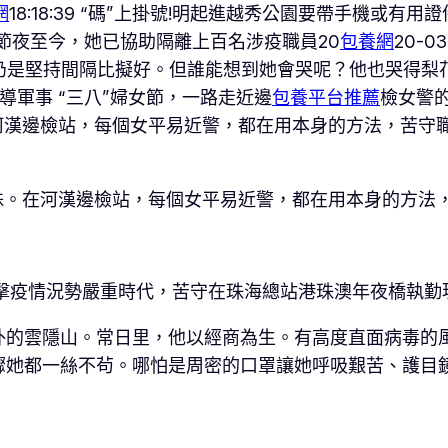
網
18:18:39 “碼”上掛號!明起進越秀公園要帶手機或有用證件2
2 大年節夜至今，她已協助隔離上百名涉疫職員20
包養網
20-03
兩人仍是堅持間隔比擬好。但誰能想到她會哭呢？他也哭得
教導軍事 “三八”婦女節，一路走近邊
包養平台推薦
檢女警的
河漢邊檢站，每個女平易近警，都在用本身的方法，苦守職
殊。在河漢邊檢站，每個女平易近警，都在用本身的方法
抗擊疫情況勢嚴重時代，苦守在珠海總站港珠澳年夜橋執勤
外的雲隱山。常日里，他以經商為生。有高度直面病毒的
驟她都一絲不茍。哪怕是周密的口罩讓她呼吸艱苦、護目