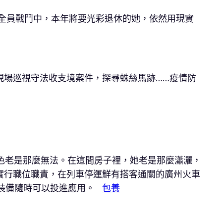
全員戰鬥中，本年將要光彩退休的她，依然用現實
現場巡視守法收支境案件，探尋蛛絲馬跡……疫情防
臉色老是那麼無法。在這間房子裡，她老是那麼瀟灑，
實行職位職責，在列車停運鮮有搭客通關的廣州火車
保裝備隨時可以投進應用。
包養