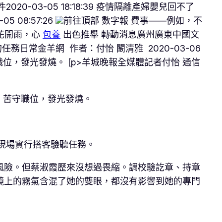
020-03-05 18:18:39 疫情隔離產婦嬰兒回不了
-05 08:57:26
前往頂部 數字報 費事——例如，不
梨花開雨，心
包養
出色推舉 轉動消息廣州廣東中國文
任務日常金羊網 作者：付怡 闞清雅 2020-03-06
位，發光發燒。 [p>羊城晚報全媒體記者付怡 通信
，苦守職位，發光發燒。
現場實行搭客驗聽任務。
風險。但蔡淑霞歷來沒想過畏縮。調校驗訖章、持章
鏡上的霧氣含混了她的雙眼，都沒有影響到她的專門