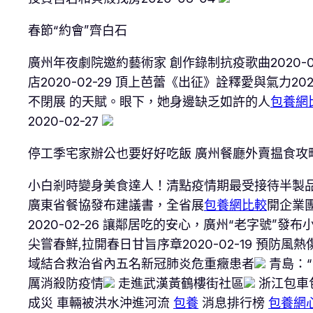
春節“約會”齊白石
廣州年夜劇院邀約藝術家 創作錄制抗疫歌曲2020-0
店2020-02-29 頂上芭蕾《出征》詮釋愛與氣力202
不閉展 的天賦。眼下，她身邊缺乏如許的人
包養網
2020-02-27
停工季宅家辦公也要好好吃飯 廣州餐廳外賣揾食攻
小白剎時變身美食達人！清點疫情期最受接待半製品菜2
廣東省餐協發布建議書，全省展
包養網比較
開企業團
2020-02-26 讓鄰居吃的安心，廣州“老字號”發布
尖嘗春鮮,拉開春日甘旨序章2020-02-19 預防風熱傷
域結合救治省內五名新冠肺炎危重癥患者
青島：“
厲消殺防疫情
走進武漢黃鶴樓街社區
浙江包車
成災 車輛被洪水沖進河流
包養
消息排行榜
包養網