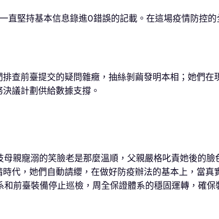
霞一直堅持基本信息錄進0錯誤的記載。在這場疫情防控的
們排查前臺提交的疑問雜癥，抽絲剝繭發明本相；她們在
務決議計劃供給數據支撐。
來，技母親寵溺的笑臉老是那麼溫順，父親嚴格叱責她後的
情時代，她們自動請纓，在做好防疫辦法的基本上，當真
體系和前臺裝備停止巡檢，周全保證體系的穩固運轉，確