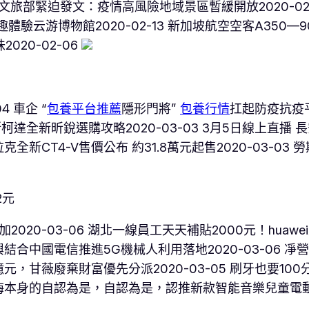
 文旅部緊迫發文：疫情高風險地域景區暫緩開放2020-02-
家趣體驗云游博物館2020-02-13 新加坡航空空客A350—
020-02-06
4 車企 “
包養平台推薦
隱形門將”
包養行情
扛起防疫抗疫平
達全新昕銳選購攻略2020-03-03 ​3月5日線上直播 長安
凱迪拉克全新CT4-V售價公布 約31.8萬元起售2020-03-
2元
0-03-06 湖北一線員工天天補貼2000元！huawei
新興結合中國電信推進5G機械人利用落地2020-03-06 凈
60億元，甘薇廢棄財富優先分派2020-03-05 刷牙也要
身的自認為是，自認為是，認推新款智能音樂兒童電動牙刷2