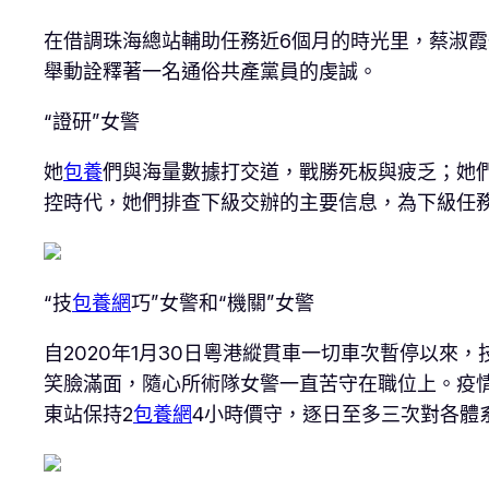
在借調珠海總站輔助任務近6個月的時光里，蔡淑
舉動詮釋著一名通俗共產黨員的虔誠。
“證研”女警
她
包養
們與海量數據打交道，戰勝死板與疲乏；她
控時代，她們排查下級交辦的主要信息，為下級任
“技
包養網
巧”女警和“機關”女警
自2020年1月30日粵港縱貫車一切車次暫停以
笑臉滿面，隨心所術隊女警一直苦守在職位上。疫
東站保持2
包養網
4小時價守，逐日至多三次對各