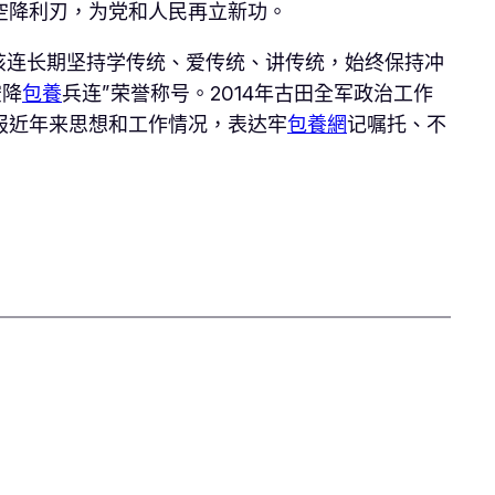
空降利刃，为党和人民再立新功。
该连长期坚持学传统、爱传统、讲传统，始终保持冲
空降
包養
兵连”荣誉称号。2014年古田全军政治工作
报近年来思想和工作情况，表达牢
包養網
记嘱托、不