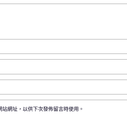
網站網址，以供下次發佈留言時使用。