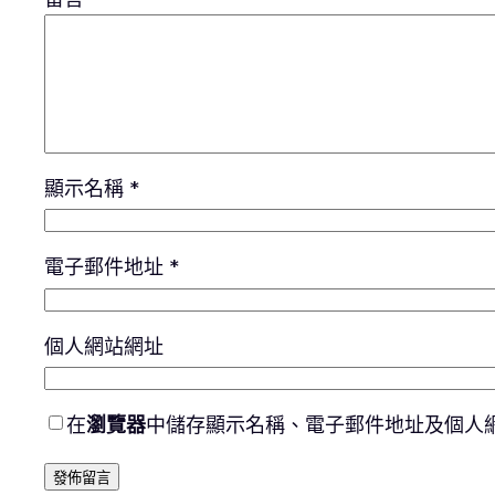
顯示名稱
*
電子郵件地址
*
個人網站網址
在
瀏覽器
中儲存顯示名稱、電子郵件地址及個人