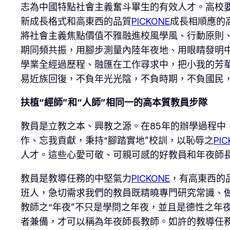
志為中國特點社會主義奮斗畢生的有效人才。高校
新成長格式和高東西的品質
PICKONE
成長相順應的
將社會主義焦點價值不雅融進校風學風、行動原則
期同頻共振，用腳步測量內陸年夜地、用眼睛發明
學業全經過歷程、融匯在工作尋求中，把小我的芳華
易近族回復，不負年光光陰，不負時期，不負國民
扶植“經師”和“人師”相同一的高本質教員步隊
教員是立教之本、興教之源。在85年的辦學過程
作、忘我貢獻，秉持“腳踏實地”校訓，以恥辱之
PI
人才。這些心愛可敬、可親可感的好教員和年夜師
教員是教導任務的中堅氣力
PICKONE
，有高東西的
班人，急切需求我們的教員既精曉專門研究常識、做好‘
教師之“年夜”不只是學問之年夜，並且是德性之年
者兼備，才可以稱為年夜師長教師。如許的教導任務