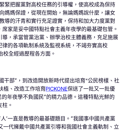
，緊緊把握黨對高校任務的引導權，使高校成為保持
我向媽媽保證，從現在開始，無論媽媽說什麼，讓女
級教導的汗青和實行充足證實，保持和加大力度黨對
，席家是妥中國特點社會主義年夜學的最基礎包管。
引導，承當管黨治黨、辦學治校主體義務，充足施展
紀律的各項軌制系統及監視系統，不竭夯實高校
治校全經過歷程各方面。
國干部”，到改造開放新時代提出培育“公民榜樣、社
、扶植、改造工作培育
PICKONE
保送了一批又一批優
民的年夜學不負國民”的精力品德。這種特點光鮮的
支柱。
人’一直是教導的最基礎題目。”我國事中國共產黨
又一代擁戴中國共產黨引導和我國社會主義軌制、立