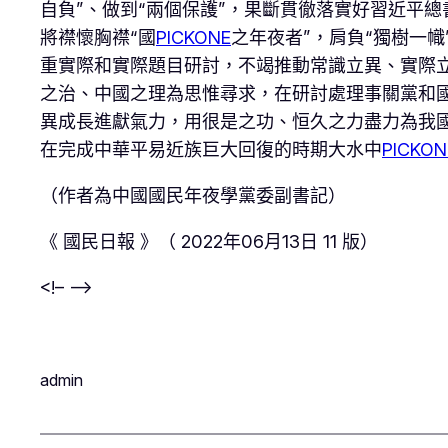
自負”、做到“兩個保護”，果斷貫徹落實好習近平
將襟懷胸襟“國
PICKONE
之年夜者”，肩負“獨樹一
重實際和實際題目研討，不竭推動常識立異、實際
之治、中國之理為思惟尋求，在研討處理事關黨和
異成長進獻氣力，用很是之功、恒久之力盡力為我
在完成中華平易近族巨大回復的時期大水中
PICKON
（作者為中國國民年夜學黨委副書記）
《 國民日報 》（ 2022年06月13日 11 版）
<!– –>
admin