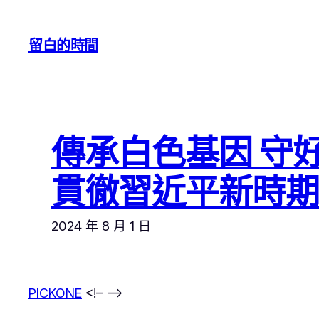
跳
至
留白的時間
主
要
內
容
傳承白色基因 守
貫徹習近平新時期
2024 年 8 月 1 日
PICKONE
<!– –>