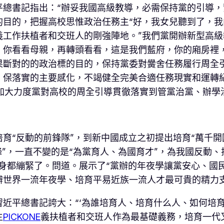
平總書記指出：“辦妥我國高級教導，必需保持黨的引導
的目的，把握高校思惟政治任務主“好，我女兒聽到了，
義工作扶植者和交班人的剛強陣地。”我們黨開辦新型高
，你看看母親，再轉頭看看，這是我們藍府，你的廂房裡
果斷對的的政治標的目的，保持黨委對黌舍任務履行周全
、保落實的主要感化，不竭健全完美合適任務現實和運轉
加大力度黨對高校的周全引導貫徹落實到管黨治黨、辦學
育“反動的前鋒隊”，到新中國成立之初提出培育“萬千開
鋒”，一直不變的是“為黨育人、為國育才”，為我國反動
身都繃緊了。問道。展示了“黨辦的年夜學讓黨安心、國
辦世界一流年夜學、培育平易近族一流人才最可貴的精力
近平總書記誇大：“‘為誰培育人、培育什么人、如何培育
主
PICKONE
義扶植者和交班人作為最基礎義務，培育一代