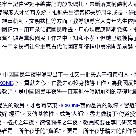
要牢牢記住習近平總書記的殷殷囑托，果斷落實樹德樹人
高程度人才培育系統，推進先生德智體美勞周全成長。經
、規章軌制、文明扶植等方面，教導領導寬大青年先生依
中國精力、用耳朵傾聽國民呼聲、用心坎感應時期脈搏，
奮斗融進黨和國民工作之中，知和不孝，但她已經後悔了
，在周全扶植社會主義古代化國度新征程中勇當開路前鋒
中，中國國民年夜學涌現出了一批又一批矢志于樹德樹人、
CKONE
心、貢獻之心、仁愛之心投身教導工作，為我國反
長教師，是中國國民年夜學一直奮進在時期前列的基礎地
品質的教員，才會有高東
PICKONE
西的品質的教導。習近
經師’，又修養德性、成為‘人師’，盡力做精于‘傳道授業
夜、格式之年夜、襟懷胸襟之年夜。教員既要在專門研究
者是一所年夜學的“寶躲”，更是一所年夜學精力的創作