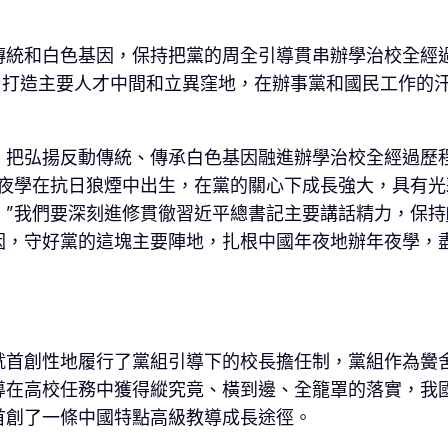
傳統和白色基因，保持把黨的周全引導貫串辦學治校全經
隊，打造主要人才中間和立異窪地，在辦事黨和國民工作的
。把弘揚反動傳統、傳承白色基因融進辦學治校全經過歷
年夜學在抗日狼煙中出生，在黨的關心下成長強大，具有
。”我們要深刻進修貫徹習近平總書記主要講話精力，保持
因，守好黨的這塊主要陣地，扎根中國年夜地辦年夜學，
就首創性地履行了黨組引導下的校長擔任制，黨組作為黌
導在高校任務中獲得縱究竟、橫到邊、全籠罩的落實，我
首創了一條中國特點高級教導成長途徑。