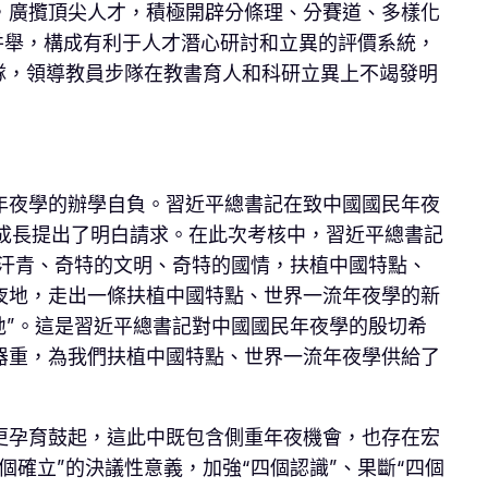
，廣攬頂尖人才，積極開辟分條理、分賽道、多樣化
并舉，構成有利于人才潛心研討和立異的評價系統，
隊，領導教員步隊在教書育人和科研立異上不竭發明
年夜學的辦學自負。習近平總書記在致中國國民年夜
驟成長提出了明白請求。在此次考核中，習近平總書記
的汗青、奇特的文明、奇特的國情，扶植中國特點、
夜地，走出一條扶植中國特點、世界一流年夜學的新
地”。這是習近平總書記對中國國民年夜學的殷切希
器重，為我們扶植中國特點、世界一流年夜學供給了
更孕育鼓起，這此中既包含側重年夜機會，也存在宏
確立”的決議性意義，加強“四個認識”、果斷“四個