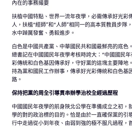
內在的事務撮要
扶植中國特點、世界一流年夜學，必需傳承好光彩
人，扶植“經師”和“人師”相同一的高本質教員步
水中踔厲發奮、勇毅進步。
白色是中國共產黨、中華國民共和國最鮮亮的底色
總書記在中國國民年夜學考核時誇大：“中國國民
彩傳統和白色基因傳承好，守好黨的這塊主要陣地
持為黨和國民工作辦事，傳承好光彩傳統和白色基
路。
保持把黨的周全引導貫串辦學治校全經過歷程
中國國民年夜學的前身陜北公學在準備成立之初，
學的對的政治標的目的。恰是由於一直確保黨的引
行中走過從小到年夜、由弱到強的極不服凡過程，