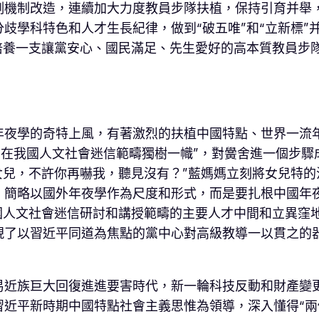
例機制改造，連續加大力度教員步隊扶植，保持引育并舉
歧學科特色和人才生長紀律，做到“破五唯”和“立新標”
培養一支讓黨安心、國民滿足、先生愛好的高本質教員步
年夜學的奇特上風，有著激烈的扶植中國特點、世界一流
“在我國人文社會迷信範疇獨樹一幟”，對黌舍進一個步
女兒，不許你再嚇我，聽見沒有？”藍媽媽立刻將女兒特
，簡略以國外年夜學作為尺度和形式，而是要扎根中國年
國人文社會迷信研討和講授範疇的主要人才中間和立異窪
現了以習近平同道為焦點的黨中心對高級教導一以貫之的
易近族巨大回復進進要害時代，新一輪科技反動和財產變
近平新時期中國特點社會主義思惟為領導，深入懂得“兩個