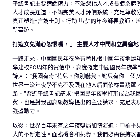
平總書記主要講話精力，不竭深化人才成長體系體
人才成長通道，不竭完美人才評價系統，充足尊敬分
真正塑造“言為士則、行動世范”的年夜師長教師，
新事跡。
打造女兒滿心怨恨嗎？ 」 主要人才中間和立異窪地
一路走來，中國國民年夜學有著扎根中國年夜地辦
學建校80周年的賀信中，高度確定中國國民年夜學
誇大：“我國有奇“花兒，你別嚇我，她只有你一個
世界一流年夜學不克不及跟在他人后面依樣畫葫蘆
路。”習近平總書記請求“把國民年夜學打形成為我
冀，也是對我國高級教導提出的主要請求，充足表
強盛動力。
以後，世界百年未有之年夜變局加快演進，中華平
大的不斷定性。面臨機會和挑釁，我們必需保持以習