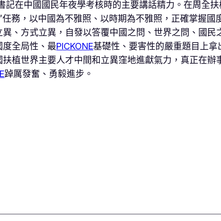
總書記在中國國民年夜學考核時的主要講話精力。在周全
幟”任務，以中國為不雅照、以時期為不雅照，正確掌握
立異、方式立異，自發以答覆中國之問、世界之問、國民
國度全局性、最
PICKONE
基礎性、要害性的嚴重題目上拿
國扶植世界主要人才中間和立異窪地進獻氣力，真正在辦
E
踔厲發奮、勇毅進步。