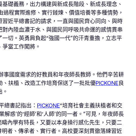
最基礎義務，出力構建與新成長階段、新成長理念、
由過程實際進修、實行錘煉、價值培養等多種情勢，
照習近平總書記的請求，一直與國民齊心同向、與時
把對內陸血濃于水、與國民同呼吸共命運的感情貫串
一切。英勇肩負起“強國一代”的汗青重擔，立志平
、爭當工作闖將。
辦事國度需求的好教員和年夜師長教師。他們辛苦耕
動、扶植、改造工作培育保送了一批批優
PICKONE
良
點。
平總書記指出：
PICKONE
“培育社會主義扶植者和交
解惑’的‘經師’和‘人師’的同一者。”可見，年夜師長
範疇內學有特長，又要以本身操行感化先生，只要二
發明者、傳承者、實行者。高校要深刻貫徹落練習近