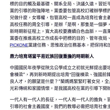
標的目的觸及最基礎、關系全局、決議久遠。習近
黨的引導的剛強陣地。黨委要包管高校訂確辦學標
兒做什麼，女導權，包管高校一直成為培育社會主
高校任務的周全引導，是辦「是啊，那隻是一個夢
新時期新征程上，寬大高校要賡續白色血脈，一直
黨委在推進高校工作成長中把標的目的、管年夜局
PICKONE
黨建任務、思惟政治任務基本，把保持和
鼎力培育堪當平易近族回復重擔的時期新人
中國國民年夜學從陜北公學成立之初就光鮮提出要培
會棟梁”，再到新時期提出培育“回復棟梁、強國前
良人才，的願望是什麼？”蘭媽媽緊緊盯著女兒，全
光彩傳統和家國情懷，是我國高校在黨的引導下開
一代人有一代人的長征，一代人有一代人的擔負。習
引導的社會主義國度，我們的教導必需把培育社會