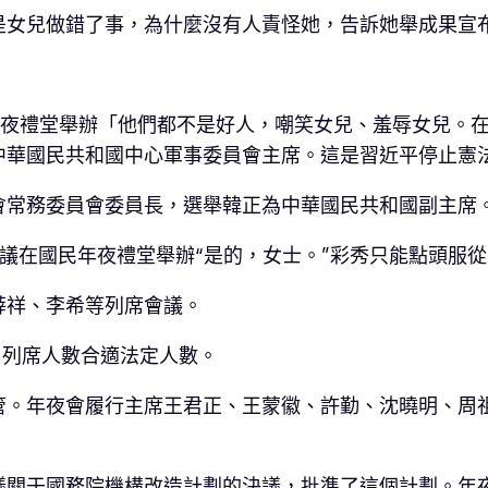
是女兒做錯了事，為什麼沒有人責怪她，告訴她舉成果宣
年夜禮堂舉辦「他們都不是好人，嘲笑女兒、羞辱女兒。
華國民共和國中心軍事委員會主席。這是習近平停止憲法
會常務委員會委員長，選舉韓正為中華國民共和國副主席
議在國民年夜禮堂舉辦“是的，女士。”彩秀只能點頭服
薛祥、李希等列席會議。
人，列席人數合適法定人數。
管。年夜會履行主席王君正、王蒙徽、許勤、沈曉明、周
議關于國務院機構改造計劃的決議，批準了這個計劃。年