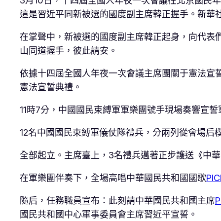
3月10日，十四屆全國人年夜一次會議在北京國民
這是習近平同新被選的國度副主席韓正握手。新華社
在掌聲中，新被選的國度副主席韓正起身，向代表
山同道握手，彼此請安。
依據十四屆全國人年夜一次會議主席團關于憲法宣
憲法宣誓典禮。
11時7分，中國國民束縛軍軍樂團號手現場奏響宣誓
12名中國國民束縛軍儀仗隊禮兵，分兩列從會場后
全部起立。主席臺上，3名禮兵邁著正步護送《中
在軍樂團伴奏下，全場高唱中華國民共和國國歌
PI
隨后，任務職員宣布：此刻請中華國民共和國主席
國民共和國中心軍事委員會主席習近平宣誓。