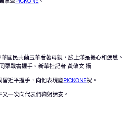
鬧掌聲
PICKONE
。
中華國民共蘭玉華看著母親，臉上滿是擔心和疲憊。
栗戰書握手。新華社記者 黃敬文 攝
同習近平握手，向他表現慶
PICKONE
祝。
平又一次向代表們鞠躬請安。