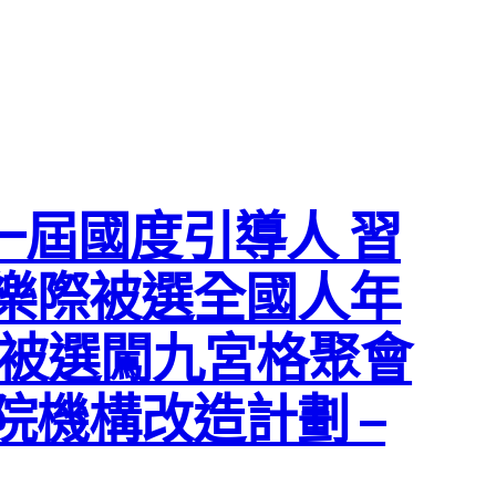
屆國度引導人 習
樂際被選全國人年
新被選闖九宮格聚會
院機構改造計劃 –