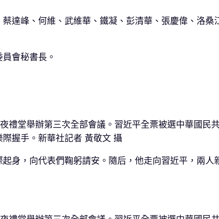
、蔡達峰、何維、武維華、鐵凝、彭清華、張慶偉、洛桑江
委員會秘書長。
年夜禮堂舉辦第三次全部會議。習近平全票被選中華國民
際握手。新華社記者 黃敬文 攝
際起身，向代表們鞠躬請安。隨后，他走向習近平，兩人