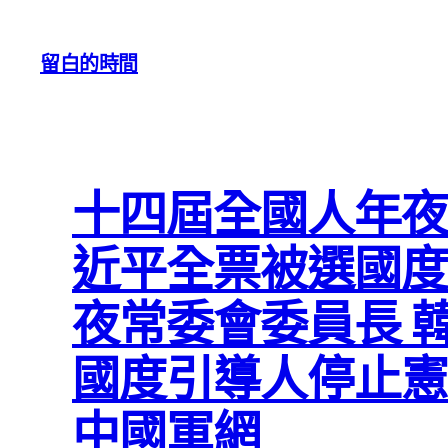
跳
至
留白的時間
主
要
內
容
十四屆全國人年夜
近平全票被選國度
夜常委會委員長 
國度引導人停止憲
中國軍網