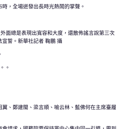
布時，全場迸發出長時光熱鬧的掌聲。
在外面總是表現出寬容和大度，還散佈謠言說第三次
宣誓。新華社記者 鞠鵬 攝
。
從。。
祖翼、鄭建閩、梁言順、喻云林、藍佛何在主席臺履
夜會請求，國務院要保持黨中心集中同一引導，周到