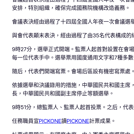
安排，特別組織，確保完成國務院機構改造義務。
會議表決經由過程了十四屆全國人年夜一次會議選
與會代表顛末表決，經由過程了由35名代表構成的
9時27分，選舉正式開端。監票人起首對設置在會
每一位代表手中。選舉票用國度通用文字和7種多
隨后，代表們開端寫票。會場后區設有機密寫票處
依據選舉和決議錄用的措施，中華國民共和國主席
長，中華國民共和國副主席停止等額選舉。
9時51分，總監票人、監票人起首投票。之后，代
任務職員宣
PICKONE
讀
PICKONE
計票成果。