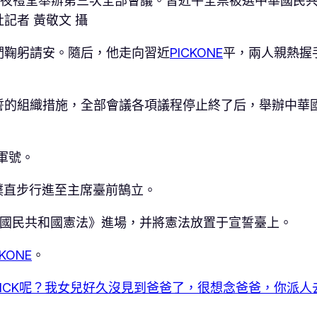
年夜禮堂舉辦第三次全部會議。習近平全票被選中華國民
記者 黃敬文 攝
們鞠躬請安。隨后，他走向習近
PICKONE
平，兩人親熱握
誓的組織措施，全部會議各項議程停止終了后，舉辦中華
軍號。
樸直步行進至主席臺前鵠立。
華國民共和國憲法》進場，并將憲法放置于宣誓臺上。
CKONE
。
PICK呢？我女兒好久沒見到爸爸了，很想念爸爸，你派人