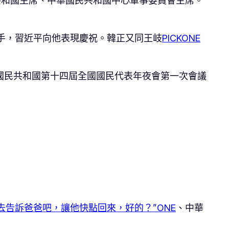
共和國主席、中華國民共和國中心軍事委員會主席。
手，習近平向他表現慶祝。韓正又同王岐
PICKONE
國民共和國第十四屆全國國民代表年夜會第一次會議
去告訴爸爸吧，讓他快點回來，好的？”ONE
、中華