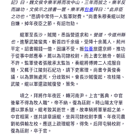
記》曰，魏文侯令樂羊將而攻中山，三年而拔之。樂羊反
而論功，文侯示之謗書一篋。樂羊再
包養
拜曰：“此非臣
之功也。”
愿請中常侍一人監軍財費。”尚書朱穆奏緄以財
自嫌，掉年夜臣之節。有詔勿劾。
緄軍至長沙，賊聞，悉詣營道求和。
營道，今道州縣
也。
進擊武陵蠻夷，斬首四千余級，受降十余萬人，荊州
平定。詔書賜錢一億，固讓不受。振
包養
旅還京師，推功
于從事中郎應奉，薦以為司隸校尉，而上書乞骸骨，朝廷
不許。監軍使者張敞承太監旨，奏緄將傅婢二人戎服自
隨，又輒于江陵刻石紀功，請下吏案理。尚書令黃俊奏
議，以為罪無處死，分歧致糾。會長沙賊復起，攻桂陽、
武陵，緄以軍還盜賊復發，策免。
頃之，拜將作年夜匠，轉河南尹。上言“舊典，中官
後輩不得為牧人職”，帝不納。復為廷尉。時山陽太守單
遷以罪系獄，緄考致其逝世。遷，故車騎將軍單超之弟，
中官相黨，遂共誹章誣緄，坐與司隸校尉李膺、年夜司農
劉祐俱輸左校。應送上疏理緄等，得免。后拜屯騎校尉，
復為廷尉，卒于官。