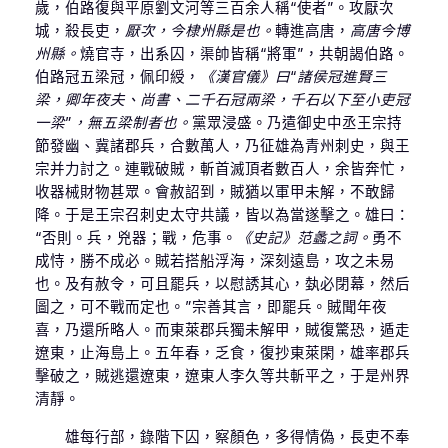
歲，伯路復與平原劉文河等三百余人稱“使者”。攻厭次
城，殺長吏，
厭次，今棣州縣是也。
轉進高唐，
高唐今博
州縣。
燒官寺，出系囚，渠帥皆稱“將軍”，共朝謁伯路。
伯路冠五梁冠，佩印綬，
《漢官儀》曰“諸侯冠進賢三
梁，卿年夜夫、尚書、二千石冠兩梁，千石以下至小吏冠
一梁”，無五梁制者也。
黨眾浸盛。乃遣御史中丞王宗持
節發幽、冀諸郡兵，合數萬人，乃征雄為青州刺史，與王
宗并力討之。連戰破賊，斬首滅頂者數百人，余皆奔忙，
收器械財物甚眾。會赦詔到，賊猶以軍甲未解，不敢歸
降。于是王宗召刺史太守共議，皆以為當遂擊之。雄曰：
“否則。兵，兇器；戰，危事。
《史記》范蠡之詞。
勇不
成恃，勝不成必。賊若搭船浮海，深刻遠島，攻之未易
也。及有赦令，可且罷兵，以慰誘其心，埶必閉幕，然后
圖之，可不戰而定也。”宗善其言，即罷兵。賊聞年夜
喜，乃還所略人。而東萊郡兵獨未解甲，賊復驚恐，遁走
遼東，止海島上。五年春，乏食，復抄東萊閑，雄率郡兵
擊破之，賊逃還遼東，遼東人李久等共斬平之，于是州界
清靜。
雄每行部，錄階下囚，察顏色，多得情偽，長吏不奉