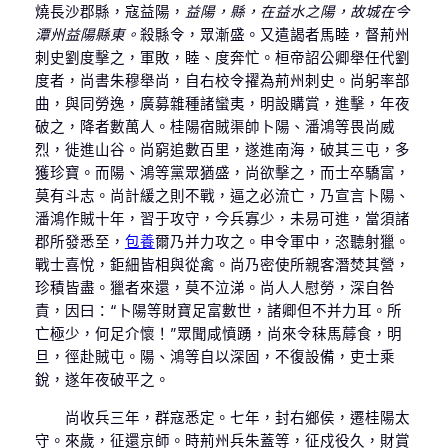
燒長沙郡縣，寇益陽，
益陽，縣，在益水之陽，故城在今
潭州益陽縣東。
殺縣令，眾漸盛。又遣謁者馬睦，督荊州
刺史劉度擊之，軍敗，睦、度奔忙。桓帝詔公卿舉任代劉
度者，尚書朱穆舉尚，自右校令擢為荊州刺史。尚躬率部
曲，與同勞逸，廣募雜種諸蠻夷，明設購賞，進擊，年夜
破之，降者數萬人。桂陽宿賊渠帥卜陽、潘鴻等畏尚威
烈，徙進山谷。尚窮追數百里，遂進南海，破其三屯，多
獲珍寶。而陽、鴻等黨眾猶盛，尚欲擊之，而士卒驕富，
莫有斗志。尚計緩之則不戰，逼之必流亡，乃宣言卜陽、
潘鴻作賊十年，習于攻守，今兵寡少，未易可進，當須諸
郡所發悉至，
包養
爾乃并力攻之。申令軍中，恣聽射獵。
戰士喜悅，鉅細皆相與從禽。尚乃密使所親客潛焚其營，
珍積皆盡。獵者來還，莫不泣涕。尚人人慰勞，深自咎
責，因曰：“卜陽等財寶足富數世，諸卿但不并力耳。所
亡極少，何足介懷！”眾聞咸憤踴，尚來令秣馬蓐食，明
旦，徑赴賊屯。陽、鴻等自以深固，不復設備，吏士乘
銳，遂年夜破平之。
尚收兵三年，群寇悉定。七年，封右鄉侯，遷桂陽太
守。來歲，征還京師。時荊州兵朱蓋等，征戍役久，財賞