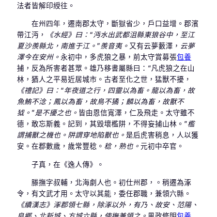
法者皆解印綬往。
在州四年，遷南郡太守，斷獄省少，戶口益增。郡濱
帶江沔，
《水經》曰：“沔水出武都沮縣東狼谷中，至江
夏沙羨縣北，南進于江。”羨音夷。
又有云夢藪澤，
云夢
澤今在安州。
永初中，多虎狼之暴，前太守賞募張
包養
捕，反為所害者甚眾。雄乃移書屬縣曰：“凡虎狼之在山
林，猶人之平易近居城市。古者至化之世，猛獸不擾，
《禮記》曰：“年夜道之行，四靈以為畜。龍以為畜，故
魚鮪不淰；鳳以為畜，故鳥不獝；麟以為畜，故獸不
狘。”是不擾之也。
皆由恩信寬澤，仁及飛走。太守雖不
德，敢忘斯義。記到，其毀壞檻阱，不得妄捕山林。”
檻
謂捕獸之機也。阱謂穿地陷獸也。
是后虎害稍息，人以獲
安。在郡數歲，歲常豐稔。
稔，熟也。
元初中卒官。
子真，在《逸人傳》。
滕撫字叔輔，北海劇人也。初仕州郡，。稍遷為涿
令，有文武才用。太守以其能，委任郡職，兼領六縣。
《續漢志》涿郡領七縣，除涿以外，有乃、故安、范陽、
良鄉、北新城、方城六縣，使撫兼領之。
風政修明
包養