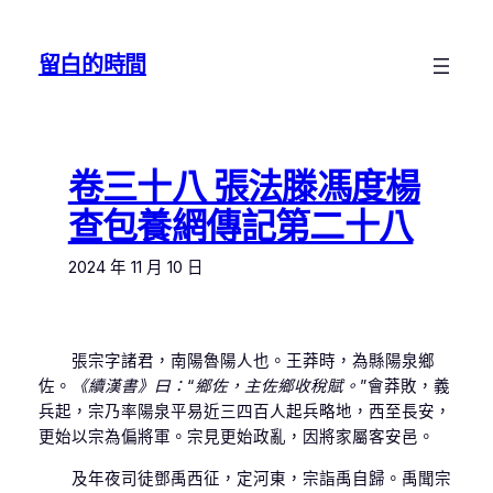
跳
至
留白的時間
主
要
內
容
卷三十八 張法滕馮度楊
查包養網傳記第二十八
2024 年 11 月 10 日
張宗字諸君，南陽魯陽人也。王莽時，為縣陽泉鄉
佐。
《續漢書》曰：“鄉佐，主佐鄉收稅賦。”
會莽敗，義
兵起，宗乃率陽泉平易近三四百人起兵略地，西至長安，
更始以宗為偏將軍。宗見更始政亂，因將家屬客安邑。
及年夜司徒鄧禹西征，定河東，宗詣禹自歸。禹聞宗