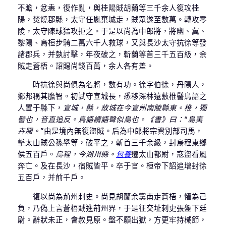
不贍，忿恚，復作亂，與桂陽賊胡蘭等三千余人復攻桂
陽，焚燒郡縣，太守任胤棄城走，賊眾遂至數萬。轉攻零
陵，太守陳球猛攻拒之。于是以尚為中郎將，將幽、冀、
黎陽、烏桓步騎二萬六千人救球，又與長沙太守抗徐等發
諸郡兵，并埶討擊，年夜破之，斬蘭等首三千五百級，余
賊走蒼梧。詔賜尚錢百萬，余人各有差。
時抗徐與尚俱為名將，數有功。徐字伯徐，丹陽人，
鄉邦稱其膽智。初試守宣城長，悉移深林遠藪椎髻鳥語之
人置于縣下，
宣城，縣，故城在今宣州南陵縣東。椎，獨
髻也，音直追反。鳥語謂語聲似鳥也。《書》曰：“島夷
卉服。”
由是境內無復盜賊。后為中郎將宗資別部司馬，
擊太山賊公孫舉等，破平之，斬首三千余級，封烏程東鄉
侯五百戶。
烏程，今湖州縣。
包養
遷太山都尉，寇盜看風
奔亡。及在長沙，宿賊皆平。卒于官。桓帝下詔追增封徐
五百戶，并前千戶。
復以尚為荊州刺史。尚見胡蘭余黨南走蒼梧，懼為己
負，乃偽上言蒼梧賊進荊州界，于是征交址刺史張盤下廷
尉。辭狀未正，會赦見原。盤不願出獄，方更牢持械節，