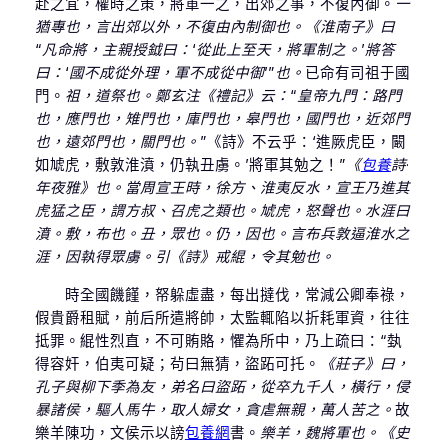
赴之宜，權時之策，將軍一之，出郊之事，不復內御。
一
猶專也，言出郊以外，不復由內制御也。《淮南子》曰
“凡命將，主親授鉞曰：‘從此上至天，將軍制之。’將答
曰：‘國不成從外理，軍不成從中御’”也。
已命有司祖于國
門。
祖，道祭也。鄭玄注《禮記》云：“皇帝九門：路門
也，應門也，雉門也，庫門也，皋門也，國門也，近郊門
也，遠郊門也，關門也。”
《詩》不云乎：‘進厥虎臣，闞
如虓虎，敷敦淮濆，仍執丑虜。’將軍其勉之！”
《
包養
詩·
年夜雅》也。當周宣王時，徐方、淮夷反水，宣王乃進其
虎猛之臣，謂方叔、召虎之類也。虓虎，怒聲也。水涯曰
濆。敷，布也。丑，眾也。仍，因也。言布兵敦逼淮水之
涯，因執得眾虜。引《詩》戒緄，令其勉也。
時全國饑饉，帑躲虛盡，每出撻伐，常減公卿奉祿，
假貴爵租賦，前后所遣將帥，太監輒陷以折耗軍資，往往
抵罪。緄性烈直，不可賄賂，懼為所中，乃上疏曰：“埶
得容奸，伯夷可疑；茍曰無猜，盜跖可托。
《莊子》曰，
孔子與柳下季為友，弟名曰盜跖，從卒九千人，橫行，侵
暴諸侯，驅人馬牛，取人婦女，貪虐無親，萬人苦之。
故
樂羊陳功，文侯示以謗
包養網
書。
樂羊，魏將軍也。《史