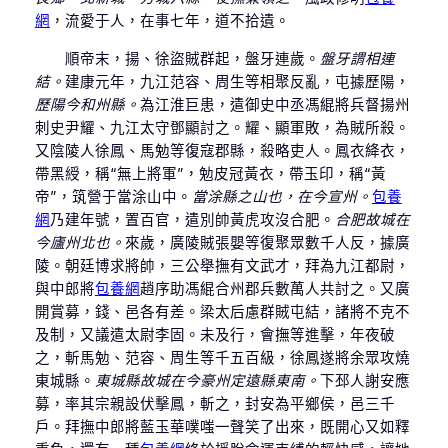
網
，流愛于人，在事七年，道不拾遺。
順帝末，揚、徐盜賊群起，盤牙連歲。
盤牙謂相連
結。
建康元年，九江范容、周生等相聚反亂，屯據歷陽，
歷陽今和州縣。
為江淮巨患，遣御史中丞馮緄將兵督揚州
刺史尹耀、九江太守鄧顯討之。耀、顯軍敗，為賊所殺。
又陰陵人徐鳳、馬勉等復寇郡縣，殺略吏人。鳳衣絳衣，
帶黑綬，稱“無上將軍”，勉皮冠黃衣，帶玉印，稱“黃
帝”，筑營于當涂山中。
當涂縣之山也，在今宣州。
包養
網
乃建年號，置百官，遣別帥黃虎攻沒合肥。
合肥故城在
今廬州北也。
來歲，廣陵賊張嬰等復聚眾數千人反，據廣
陵。朝廷博求將帥，三公舉撫有文武才，拜為九江都尉，
與中郎將
包養網
趙序助馮緄合州郡兵數萬人共討之。又廣
開賞募，錢、邑各有差。梁太后慮群賊屯結，諸將不克不
及制，又議遣太尉李固。未及行，會撫等進擊，年夜破
之，斬馬勉、范容、周生等千五百級，徐鳳遂將余眾攻燒
東城縣。
東城縣故城在今豪州定遠縣東南。
下邳人謝安應
募，率其宗親設伏擊鳳，斬之，封安為平鄉侯，邑三千
戶。拜撫中郎將藍玉華噗嗤一聲笑了出來，既開心又如釋