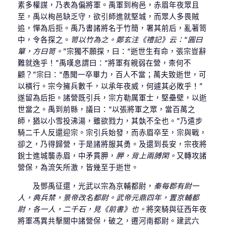
素多權謀，乃表為偏將軍。禹軍到栒邑，赤眉年夜眾且
至，禹以栒邑缺乏守，欲引師進就堅城，而眾人多畏賊
追，憚為后拒。禹乃書諸將名于竹簡，署其前后，亂著笥
中，令各探之。
笥以竹為之。鄭玄注《禮記》云：“圓曰
簞，方曰笥。”
宗獨不願探，曰：“逝世生有命，張宗豈辭
難就逸乎！”禹嘆息謂曰：“將軍有親弱在營，柰何不
顧？”宗曰：“愚聞一卒畢力，百人不當；萬夫致逝世，可
以橫行。宗今擁兵數千，以承年夜威，何遽其必敗乎！”
遂留為后拒。諸營既引兵，宗方勒厲軍士，堅壘壁，以逝
世當之。禹到前縣，議曰：“以張將軍之眾，當百萬之
師，猶以小雪投沸湯，雖欲戮力，其埶不全也。”乃遣步
騎二千人反還迎宗。宗引兵始發，而赤眉卒至，宗與戰，
卻之，乃得歸營，于是諸將服其勇。及還到長安，宗夜將
銳士進城襲赤眉，中矛貫胛，
胛，背上兩膊閑。
又轉攻諸
營保，為流矢所激，皆幾至于逝世。
及鄧禹征還，光武以宗為京輔都尉，
秦每郡有尉一
人，典兵禁，景帝改名都尉。武帝元鼎四年，置京輔都
尉，各一人，二千石，見《前書》也。
將突騎與征西年夜
將軍馮異共擊關中諸營保，破之，遷河南都尉。建武六