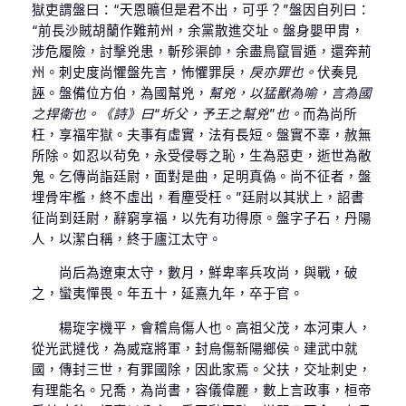
獄吏謂盤曰：“天恩曠但是君不出，可乎？”盤因自列曰：
“前長沙賊胡蘭作難荊州，余黨散進交址。盤身嬰甲胄，
涉危履險，討擊兇患，斬殄渠帥，余盡鳥竄冒遁，還奔荊
州。刺史度尚懼盤先言，怖懼罪戾，
戾亦罪也。
伏奏見
誣。盤備位方伯，為國幫兇，
幫兇，以猛獸為喻，言為國
之捍衛也。《詩》曰“圻父，予王之幫兇”也。
而為尚所
枉，享福牢獄。夫事有虛實，法有長短。盤實不辜，赦無
所除。如忍以茍免，永受侵辱之恥，生為惡吏，逝世為敝
鬼。乞傳尚詣廷尉，面對是曲，足明真偽。尚不征者，盤
埋骨牢檻，終不虛出，看塵受枉。”廷尉以其狀上，詔書
征尚到廷尉，辭窮享福，以先有功得原。盤字子石，丹陽
人，以潔白稱，終于廬江太守。
尚后為遼東太守，數月，鮮卑率兵攻尚，與戰，破
之，蠻夷憚畏。年五十，延熹九年，卒于官。
楊琁字機平，會稽烏傷人也。高祖父茂，本河東人，
從光武撻伐，為威寇將軍，封烏傷新陽鄉侯。建武中就
國，傳封三世，有罪國除，因此家焉。父扶，交址刺史，
有理能名。兄喬，為尚書，容儀偉麗，數上言政事，桓帝