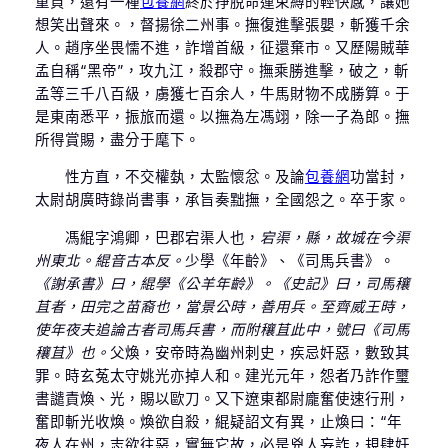
重負，還有一種
包養網
終於掙脫命運束縛的輕快感，讓她
想笑出聲來。，督揚徐二州事。撫復進擊張嬰，斬獲千余
人。趙序坐畏懦不進，詐增首級，征還棄市。又歷陽賊華
孟自稱“黑帝”，攻九江，殺郡守。撫乘勝進擊，破之，斬
孟等三千八百級，虜獲七百余人，牛馬財物不成勝算。于
是東南悉平，振旅而還。以撫為左馮翊，除一子為郎。撫
所得賞賜，盡分于麾下。
性方直，不交權埶，太監懷忿。及論
包養網
功當封，
太尉胡廣時錄尚書事，承旨奏黜撫，全國怨之。卒于家。
馮緄字鴻卿，巴郡宕渠人也，
宕渠，縣，故城在今渠
州東北。緄音古本反。
少學《年齡》、《司馬兵書》。
《謝承書》曰，緄學《公羊年齡》。《史記》曰，司馬穰
苴者，田完之苗裔也，當景公時，善用兵。至齊威王時，
使年夜夫追論古者司馬兵書，而附穰苴此中，號曰《司馬
穰苴》也。
父煥，安帝時為幽州刺史，疾忌奸惡，數致其
罪。時玄菟太守姚光亦掉人和。建光元年，怨者乃詐作璽
書譴責煥、光，賜以歐刀。又下遼東都尉龐奮使速行刑，
奮即斬光收煥。煥欲自殺，緄疑詔文有異，止煥曰：“年
夜人在州，志欲往惡，實無它故，必是兇人妄詐，規肆奸