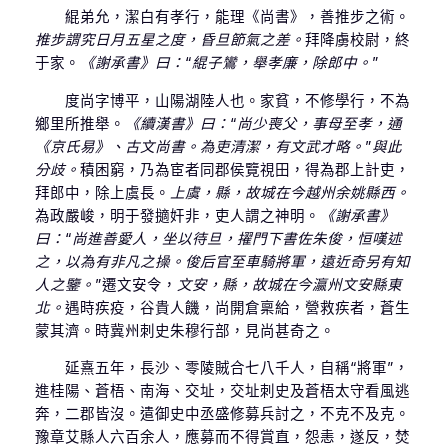
緄弟允，潔白有孝行，能理《尚書》，善推步之術。
推步謂究日月五星之度，昏旦節氣之差。
拜降虜校尉，終
于家。
《謝承書》曰：“緄子鸞，舉孝廉，除郎中。”
度尚字博平，山陽湖陸人也。家貧，不修學行，不為
鄉里所推舉。
《續漢書》曰：“尚少喪父，事母至孝，通
《京氏易》、古文尚書。為吏清潔，有文武才略。”與此
分歧。
積困窮，乃為宦者同郡侯覽視田，得為郡上計吏，
拜郎中，除上虞長。
上虞，縣，故城在今越州余姚縣西。
為政嚴峻，明于發擿奸非，吏人謂之神明。
《謝承書》
曰：“尚進善愛人，坐以待旦，擢門下書佐朱俊，恒嘆述
之，以為有非凡之操。俊后官至車騎將軍，遠近奇另有知
人之鑒。”
遷文安令，
文安，縣，故城在今瀛州文安縣東
北。
遇時疾疫，谷貴人饑，尚開倉稟給，營救疾者，蒼生
蒙其濟。時冀州刺史朱穆行部，見尚甚奇之。
延熹五年，長沙、零陵賊合七八千人，自稱“將軍”，
進桂陽、蒼梧、南海、交址，交址刺史及蒼梧太守看風逃
奔，二郡皆沒。遣御史中丞盛修募兵討之，不克不及克。
豫章艾縣人六百余人，應募而不得賞直，怨恚，遂反，焚