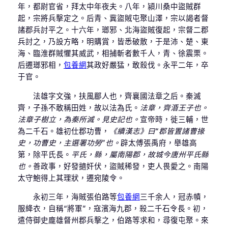
年，都尉官省，拜太中年夜夫。八年，潁川桑中盜賊群
起，宗將兵擊定之。后青、冀盜賊屯聚山澤，宗以謁者督
諸郡兵討平之。十六年，瑯邪、北海盜賊復起，宗督二郡
兵討之，乃設方略，明購賞，皆悉破散，于是沛、楚、東
海、臨淮群賊懼其威武，相捕斬者數千人，青、徐震栗。
后遷瑯邪相，
包養網
其政好嚴猛，敢殺伐。永平二年，卒
于官。
法雄字文強，扶風郿人也，齊襄國法章之后。秦滅
齊，子孫不敢稱田姓，故以法為氏。
法章，齊涽王子也。
法章子樹立，為秦所滅。見史記也。
宣帝時，徙三輔，世
為二千石。雄初仕郡功曹，
《續漢志》曰“郡皆置諸曹掾
史，功曹史，主選署功勞”也。
辟太傅張禹府，舉雄高
第，除平氏長。
平氏，縣，屬南陽郡，故城今唐州平氏縣
也。
善政事，好發擿奸伏，盜賊稀發，吏人畏愛之。南陽
太守鮑得上其理狀，遷宛陵令。
永初三年，海賊張伯路等
包養網
三千余人，冠赤幘，
服絳衣，自稱“將軍”，寇濱海九郡，殺二千石令長。初，
遣侍御史龐雄督州郡兵擊之，伯路等求和，尋復屯聚。來