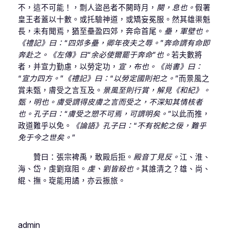
不，這不可能！，剽人盜邑者不闋時月，
闋，息也。
假署
皇王者蓋以十數。或托驗神道，或矯妄冕服。然其雄渠魁
長，未有聞焉，猶至壘盈四郊，奔命首尾。
壘，軍壁也。
《禮記》曰：“四郊多壘，卿年夜夫之辱。”奔命謂有命即
奔赴之。《左傳》曰“余必使爾罷于奔命”也。
若夫數將
者，并宣力勤慮，以勞定功，
宣，布也。《尚書》曰：
“宣力四方。”《禮記》曰：“以勞定國則祀之。”
而景風之
賞未甄，膚受之言互及。
景風至則行賞，解見《和紀》。
甄，明也。膚受謂得皮膚之言而受之，不深知其情核者
也。孔子曰：“膚受之愬不可焉，可謂明矣。”
以此而推，
政道難乎以免。
《論語》孔子曰：“不有祝鮀之佞，難乎
免于今之世矣。”
贊曰：張宗裨禹，敢殿后拒。
殿音丁見反。
江、淮、
海、岱，虔劉寇阻。
虔、劉皆殺也。
其誰清之？雄、尚、
緄、撫。琁能用譎，亦云振旅。
admin