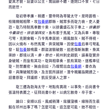
愛其才貌，詔妻以公主，喬固辭不聽，遂閉口不食，七日
而逝世。
琁初舉孝廉，稍遷，靈帝時為零陵太守。是時蒼梧、
桂陽猾賊相聚，攻
包養網
郡縣，賊眾多而琁力衰，吏人憂
恐。琁乃特制馬車數十乘，以排囊盛石灰于車上，
排囊即
今囊袋也。排音蒲拜反。
系布索于馬尾，又為兵車，專彀
弓弩，克期會戰。乃令馬車居前，順風鼓灰，賊不得視，
因以火燒布，布然馬驚，奔突賊陣，因使
包養
后車弓弩亂
發，鉦
包養
鼓鳴震。群盜波駭破散，追逐傷斬無數，梟其
渠帥，郡境以清。
梟，懸也。
荊州刺史趙凱，誣奏琁實非
身破賊，而妄有其功。琁與相章奏，凱有黨助，遂檻車征
琁。防禁嚴密，無由自訟，乃噬臂出血
包養網
，書衣為
章，具陳破賊形埶，及言凱所誣狀，潛令親屬詣闕通之。
詔書原琁，拜議郎，凱反受誣人之罪。
琁三遷為勃海太守，地點有異政，以事免。后尚書令
張溫特表薦之，征拜尚書仆射。以病乞骸骨，卒于家。
論曰：安順以后，風威稍薄，寇攘寖橫，緣隙而生裴
毅在祁州出事了嗎？怎麼可能，這怎麼可能，她不相信，