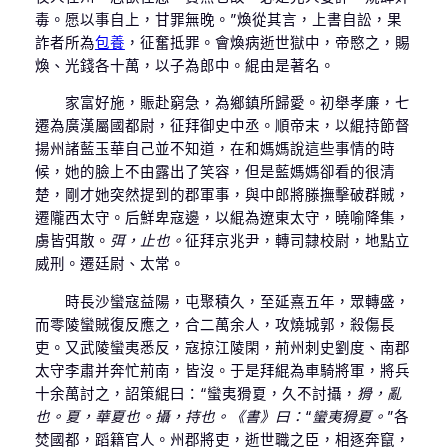
毒。愿以事自上，甘罪無晚。”煥從其言，上書自訟，果
詐者所為
包養
，征奮抵罪。會煥病逝世獄中，帝愍之，賜
煥、光錢各十萬，以子為郎中。緄由是著名。
家富好施，賑赴窮急，為鄉鎮所歸愛。初舉孝廉，七
遷為廣漢屬國都尉，征拜御史中丞。順帝末，以緄持節督
揚州諸藍玉華自己並不知道，在和媽媽說這些事情的時
候，她的臉上不由露出了笑容，但是藍媽媽卻看的很清
楚，剛才她突然提到的郡軍事，與中郎將滕撫擊破群賊，
遷隴西太守。后鮮卑寇邊，以緄為遼東太守，曉喻降集，
虜皆弭散。
弭，止也。
征拜京兆尹，轉司隸校尉，地點立
威刑。遷廷尉、太常。
時長沙蠻寇益陽，屯聚積久，至延熹五年，眾轉盛，
而零陵蠻賊復反應之，合二萬余人，攻燒城郭，殺傷長
吏。又武陵蠻夷悉反，寇掠江陵閑，荊州刺史劉度、南郡
太守李肅并奔忙荊南，皆沒。于是拜緄為車騎將軍，將兵
十余萬討之，詔策緄曰：“蠻夷猾夏，久不討攝，
猾，亂
也。夏，華夏也。攝，持也。《書》曰：“蠻夷猾夏。”
各
焚國都，蹈籍官人。州郡將吏，逝世職之臣，相逐奔竄，