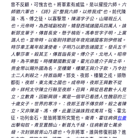
曾不反顧，可愧言也。將軍素有威猛，是以擢授六師。
六
師猶六軍也，《詩》云“整我六師，以修我戎”也。
前代陳
湯、馮、傅之徒，以寡擊眾，
陳湯字子公，山陽瑕丘人
也。元帝時，為西域副校尉，矯發西域諸國兵四萬人，誅
斬郅支單于，傳首長安，懸于槁街。馮奉世字子明，上黨
潞人也。宣帝時，以衛尉持節送年夜宛諸國客到伊修城。
時莎車王萬年殺漢使者，子明乃以節告諸國王，發兵五千
人擊莎車，殺其王，傳首詣長安。傅介子，北地人。昭帝
時，為平樂監。時樓蘭國數反復，霍光白遣介子與士卒，
赍金幣以賜外國為名，至樓蘭，樓蘭王與介子飲，乃令壯
士二人刺殺之，持首詣闕。
郅支、夜郎、樓蘭之戎，頭懸
都街，
夜郎，東北夷之國也。成帝時，夜郎王興數不從
命，牂柯太守陳立行縣至夜郎，召興，興從邑君數十人見
立，立數責，因斷興頭。案是一個早已看透人性醜惡的三
十歲女子，世界的寒冷。：夜郎王首不傳京師，殺之者陳
立，又非陳湯、馮、傅，此蓋泛論誅戮戎夷耳。
衛、霍北
征，功列金石，是皆將軍所究覽也。
衛青、霍往病俱
包養
出擊匈奴，青至置顏山，斬首九千級，往病斬首七萬余
級，次封狼居胥山乃還也。
今非將軍，誰與修復前跡？進