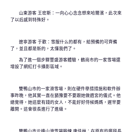
山東游客 王密斯：一向心心念念想來哈爾濱，此次來
了以后感到特殊好。
遼寧游客 于歡：雪服什么的都有，給預備的可齊備
了，並且都是新的，太懂我們了。
為了進一個步驟豐盛游客體驗，鶴崗市的一家雪場還
增設了網紅打卡攝影區域。
雙鴨山市的一家滑雪場，則在硬件舉措措施和軟件辦
事昨晚，他其實一直在猶豫要不要跟她做週宮的儀式。他
總覺得，她這麼有錢的女人，不能好好侍候媽媽，遲早要
離開。這會很長進行了進級。
雙鴨山市云峰山滑雪場鍛練 唐佳林：在原有的魔毯長