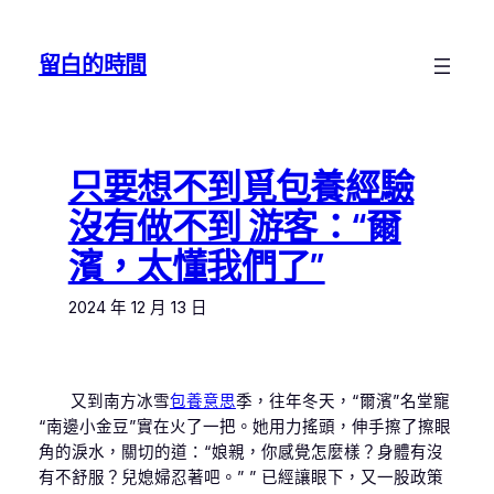
跳
至
留白的時間
主
要
內
容
只要想不到覓包養經驗
沒有做不到 游客：“爾
濱，太懂我們了”
2024 年 12 月 13 日
又到南方冰雪
包養意思
季，往年冬天，“爾濱”名堂寵
“南邊小金豆”實在火了一把。她用力搖頭，伸手擦了擦眼
角的淚水，關切的道：“娘親，你感覺怎麼樣？身體有沒
有不舒服？兒媳婦忍著吧。” ” 已經讓眼下，又一股政策