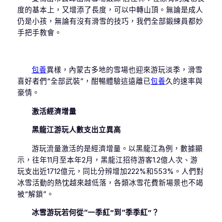
度的基本上，又增添了長度，可以中轉山頂。無論是成人
仍是小孩，無論有沒有滑雪的技巧，我們全部鍛練員都妙
手把手教會。
包養
異樣，內蒙古多地的雪場也迎來游玩淡季，滑雪
喜好者們“全部武裝”，酣暢體驗這遠離已
包養
久的速率與
豪情。
激活經濟增量
黑龍江游玩人數支出立異高
游玩流量激活的是經濟增量。以黑龍江為例，數據顯
示，往年11月至本年2月，黑龍江招待游客1.2億人次、游
玩支出近1712億元，同比分辨增加222%和553%。人們對
冰雪活動的熱忱越來越低落，各類冰雪花費新場景也不竭
被“解鎖”。
冰雪游玩若何從“一季紅”到“季季紅”？