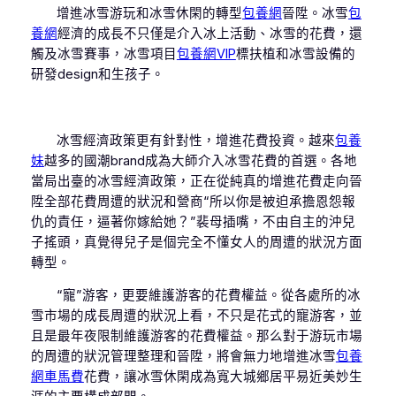
增進冰雪游玩和冰雪休閑的轉型
包養網
晉陞。冰雪
包
養網
經濟的成長不只僅是介入冰上活動、冰雪的花費，還
觸及冰雪賽事，冰雪項目
包養網VIP
標扶植和冰雪設備的
研發design和生孩子。
冰雪經濟政策更有針對性，增進花費投資。越來
包養
妹
越多的國潮brand成為大師介入冰雪花費的首選。各地
當局出臺的冰雪經濟政策，正在從純真的增進花費走向晉
陞全部花費周遭的狀況和營商“所以你是被迫承擔恩怨報
仇的責任，逼著你嫁給她？”裴母插嘴，不由自主的沖兒
子搖頭，真覺得兒子是個完全不懂女人的周遭的狀況方面
轉型。
“寵”游客，更要維護游客的花費權益。從各處所的冰
雪市場的成長周遭的狀況上看，不只是花式的寵游客，並
且是最年夜限制維護游客的花費權益。那么對于游玩市場
的周遭的狀況管理整理和晉陞，將會無力地增進冰雪
包養
網車馬費
花費，讓冰雪休閑成為寬大城鄉居平易近美妙生