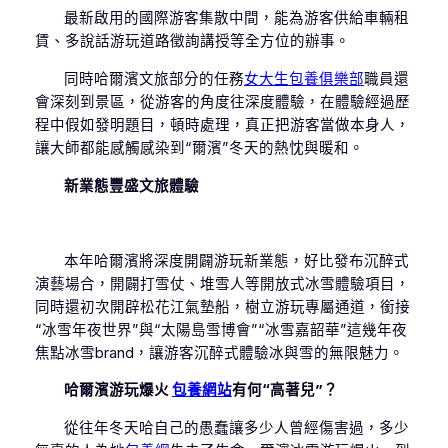
最新啟用的國際游客集散中間，能為游客供給車輛租
賃、多說話游玩道路徵詢講授等全方位的辦事。
同時哈爾濱文旅部分的任務
女大生包養俱樂部
職員還
會深刻到景區，從游客的角度往深度體驗，在體驗經過歷
程中假如發明題目，頓時處理，真正把游客當做本身人，
讓大師都能感觸感染到“爾濱”冬天的熱忱與暖和。
新業態豐盛文旅體驗
本年哈爾濱將深度開闢游玩新業態，好比發布沉醉式
演藝場合，開闢打雪仗、堆雪人等開放式冰雪體驗項目，
同時還初次開辟松花江氣墊船，樹立游玩專屬通道，銜接
“冰雪年夜世界”與“太陽島雪博會”“冰雪嘉韶華”這幾年夜
焦點冰雪brand，讓游客沉醉式體驗冰與雪的無限魅力。
哈爾濱游玩爆火
包養網站
有何“高著兒”？
從往年冬天哈自己的愚蠢讓多少人曾經傷害過，多少