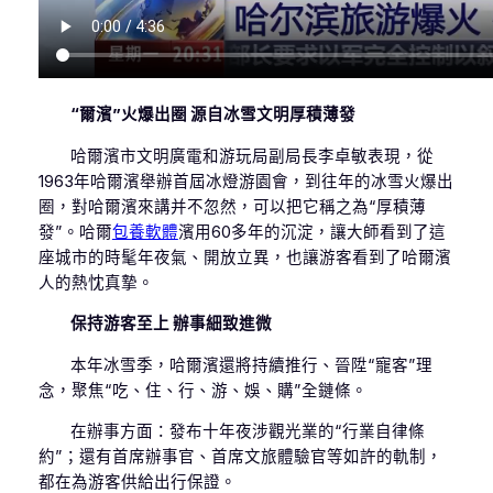
“爾濱”火爆出圈 源自冰雪文明厚積薄發
哈爾濱市文明廣電和游玩局副局長李卓敏表現，從
1963年哈爾濱舉辦首屆冰燈游園會，到往年的冰雪火爆出
圈，對哈爾濱來講并不忽然，可以把它稱之為“厚積薄
發”。哈爾
包養軟體
濱用60多年的沉淀，讓大師看到了這
座城市的時髦年夜氣、開放立異，也讓游客看到了哈爾濱
人的熱忱真摯。
保持游客至上 辦事細致進微
本年冰雪季，哈爾濱還將持續推行、晉陞“寵客”理
念，聚焦“吃、住、行、游、娛、購”全鏈條。
在辦事方面：發布十年夜涉觀光業的“行業自律條
約”；還有首席辦事官、首席文旅體驗官等如許的軌制，
都在為游客供給出行保證。