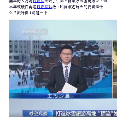
無辜的人為她
包養網
失去了生命。爾濱冰雪游玩爆火，到
本年軟硬件再進
包養網站
級，哈爾濱游玩火的要害是什
么？戳錄像↓清楚一下。