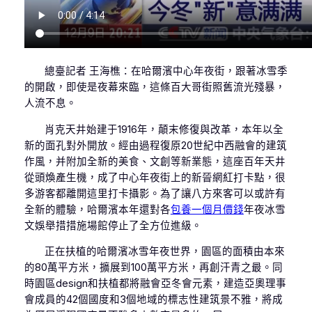
總臺記者 王海樵：在哈爾濱中心年夜街，跟著冰雪季
的開啟，即使是夜幕來臨，這條百大哥街照舊流光殘暴，
人流不息。
肖克天井始建于1916年，顛末修復與改革，本年以全
新的面孔對外開放。經由過程復原20世紀中西融會的建筑
作風，并附加全新的美食、文創等新業態，這座百年天井
從頭煥產生機，成了中心年夜街上的新晉網紅打卡點，很
多游客都離開這里打卡攝影。為了讓八方來客可以或許有
全新的體驗，哈爾濱本年還對各
包養一個月價錢
年夜冰雪
文娛舉措措施場館停止了全方位進級。
正在扶植的哈爾濱冰雪年夜世界，園區的面積由本來
的80萬平方米，擴展到100萬平方米，再創汗青之最。同
時園區design和扶植都將融會亞冬會元素，建造亞奧理事
會成員的42個國度和3個地域的標志性建筑景不雅，將成