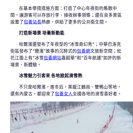
在基本舉措措施方面：打造了中心年夜街的集散中
間，讓游客可以存放行李、接收辦事領導；還在良多景區
設置了
包養站長
熱廊，供給了更多的公共衛生間。
打造新場景 培養新動能
哈爾濱還發布了年夜型的“冰雪奇幻秀”；中華巴洛克
街區發布了“爾濱”故事的沉醉式的
包養網
文旅新空間；松
花江面上有“冰雪
包養網站
嘉韶華”和“百年航運”如許的新
場景、新體驗。
冰雪魅力引客來 各地掀起滑雪熱
不只是哈爾濱，進冬后，黑龍江鶴崗、雙鴨山等地，
還有內蒙古，都迎來了
包養女人
全國各地的滑雪喜好者。