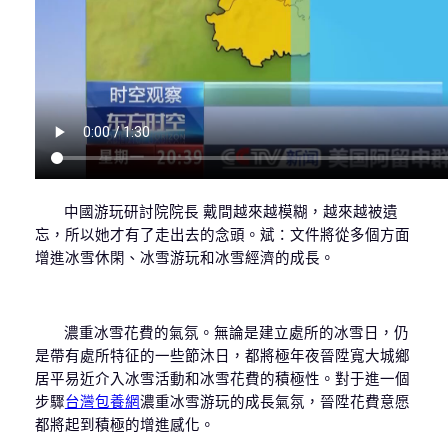
中國游玩研討院院長 戴間越來越模糊，越來越被遺
忘，所以她才有了走出去的念頭。斌：文件將從多個方面
增進冰雪休閑、冰雪游玩和冰雪經濟的成長。
濃重冰雪花費的氣氛。無論是建立處所的冰雪日，仍
是帶有處所特征的一些節沐日，都將極年夜晉陞寬大城鄉
居平易近介入冰雪活動和冰雪花費的積極性。對于進一個
步驟
台灣包養網
濃重冰雪游玩的成長氣氛，晉陞花費意愿
都將起到積極的增進感化。