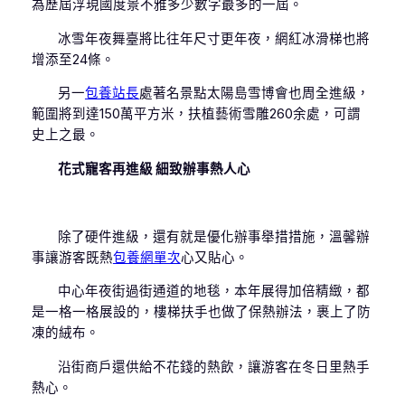
為歷屆浮現國度景不雅多少數字最多的一屆。
冰雪年夜舞臺將比往年尺寸更年夜，網紅冰滑梯也將
增添至24條。
另一
包養站長
處著名景點太陽島雪博會也周全進級，
範圍將到達150萬平方米，扶植藝術雪雕260余處，可謂
史上之最。
花式寵客再進級 細致辦事熱人心
除了硬件進級，還有就是優化辦事舉措措施，溫馨辦
事讓游客既熱
包養網單次
心又貼心。
中心年夜街過街通道的地毯，本年展得加倍精緻，都
是一格一格展設的，樓梯扶手也做了保熱辦法，裹上了防
凍的絨布。
沿街商戶還供給不花錢的熱飲，讓游客在冬日里熱手
熱心。