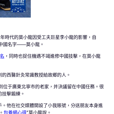
。青年時代的莫小龍因受工夫巨星李小龍的影響，自
中國名字——莫小龍。
名
，同時也捉住機遇不竭進修中國技擊，在莫小龍
到的西醫針灸常識教授給故鄉的人。
回到位于廣東北寧市的老家，并決議留在中國任務。很
的技擊鍛練。
手。他在社交媒體開設了小我賬號，分送朋友本身進
。
包養網心得
”莫小龍說。