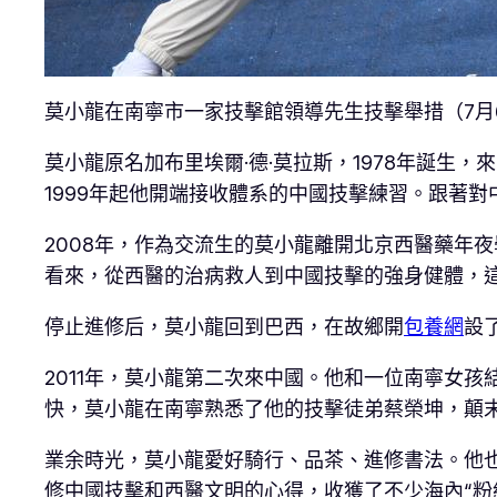
莫小龍在南寧市一家技擊館領導先生技擊舉措（7月
莫小龍原名加布里埃爾·德·莫拉斯，1978年誕
1999年起他開端接收體系的中國技擊練習。跟著
2008年，作為交流生的莫小龍離開北京西醫藥年
看來，從西醫的治病救人到中國技擊的強身健體，這
停止進修后，莫小龍回到巴西，在故鄉開
包養網
設
2011年，莫小龍第二次來中國。他和一位南寧女
快，莫小龍在南寧熟悉了他的技擊徒弟蔡榮坤，顛
業余時光，莫小龍愛好騎行、品茶、進修書法。他
修中國技擊和西醫文明的心得，收獲了不少海內“粉