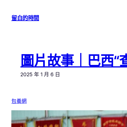
跳
至
留白的時間
主
要
內
容
圖片故事｜巴西“
2025 年 1 月 6 日
包養網