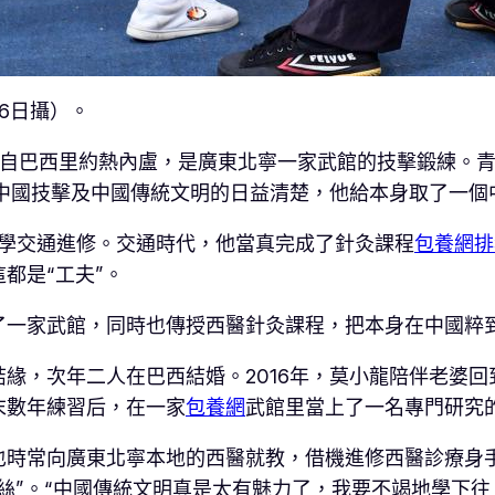
6日攝）。
生，來自巴西里約熱內盧，是廣東北寧一家武館的技擊鍛練
對中國技擊及中國傳統文明的日益清楚，他給本身取了一個
夜學交通進修。交通時代，他當真完成了針灸課程
包養網排
都是“工夫”。
了一家武館，同時也傳授西醫針灸課程，把本身在中國粹
孩結緣，次年二人在巴西結婚。2016年，莫小龍陪伴老婆
末數年練習后，在一家
包養網
武館里當上了一名專門研究
也時常向廣東北寧本地的西醫就教，借機進修西醫診療身
絲”。“中國傳統文明真是太有魅力了，我要不竭地學下往