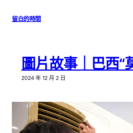
跳
至
留白的時間
主
要
內
容
圖片故事｜巴西“
2024 年 12 月 2 日