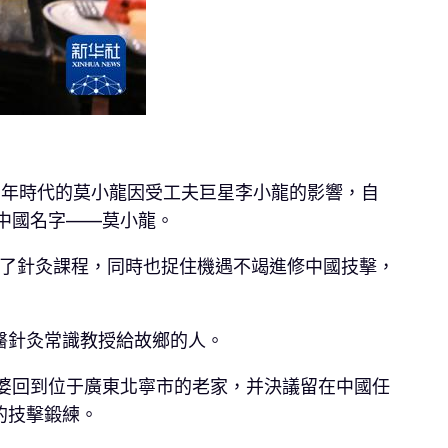
。青年時代的莫小龍因受工夫巨星李小龍的影響，自
中國名字——莫小龍。
了針灸課程，同時也捉住機遇不竭進修中國技擊，
醫針灸常識教授給故鄉的人。
老婆回到位于廣東北寧市的老家，并決議留在中國任
的技擊鍛練。