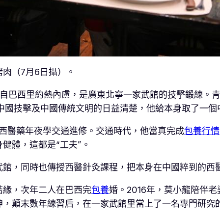
肉（7月6日攝）。
生，來自巴西里約熱內盧，是廣東北寧一家武館的技擊鍛練
對中國技擊及中國傳統文明的日益清楚，他給本身取了一個
西醫藥年夜學交通進修。交通時代，他當真完成
包養行情
健體，這都是“工夫”。
武館，同時也傳授西醫針灸課程，把本身在中國粹到的西
結緣，次年二人在巴西完
包養
婚。2016年，莫小龍陪伴
坤，顛末數年練習后，在一家武館里當上了一名專門研究