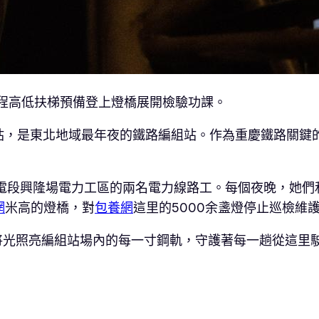
程高低扶梯預備登上燈橋展開檢驗功課。
站，是東北地域最年夜的鐵路編組站。作為重慶鐵路關鍵的
供電段興隆場電力工區的兩名電力線路工。每個夜晚，她們
網
米高的燈橋，對
包養網
這里的5000余盞燈停止巡檢維
將光照亮編組站場內的每一寸鋼軌，守護著每一趟從這里