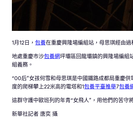
1月12日，
包養
在重慶興隆場編組站，母思琪經由過
地處重慶市沙
包養網
坪壩區回龍壩鎮的興隆場編組
組義務。
“00后”女孩何雪和母思琪是中國鐵路成都局重慶
度的爬梯攀上22米高的電塔和1
包養平臺推舉
7
包養
這群守護中歐班列的年青“女飛人”，用他們的苦守
新華社記者 唐奕 攝