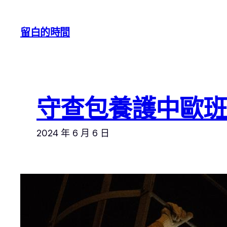
跳
至
留白的時間
主
要
內
容
守查包養護中歐班
2024 年 6 月 6 日