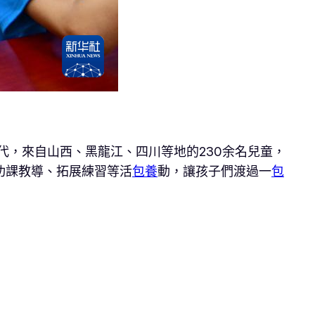
代，來自山西、黑龍江、四川等地的230余名兒童，
功課教導、拓展練習等活
包養
動，讓孩子們渡過一
包