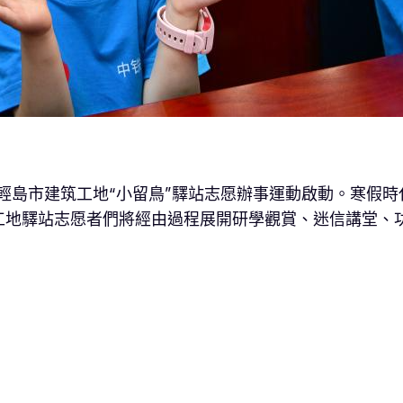
年輕島市建筑工地“小留鳥”驛站志愿辦事運動啟動。寒假時
工地驛站志愿者們將經由過程展開研學觀賞、迷信講堂、