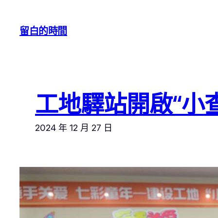
跳
至
留白的時間
主
要
內
容
工地驛站開啟“小
2024 年 12 月 27 日