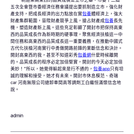
“制造業高東西的品質成長是立市之基。市委十二屆
五次全會暨市委經濟任務會議提出要抓制造立市，強化財
產支持，把成長經濟的出力點放在實
包養
體經濟上，強大
財產集群範圍，晉陞財產競爭上風，搶占財產成
包養
長先
機，塑造財產新上風。這些充足彰顯了開封市把保持高東
西的品質成長作為新時期的硬事理，聚焦經濟扶植這一中
間任務和高東西的品質成長這一重要義務，在推動中國式
古代化扶植河南實行中勇做開路前鋒的果斷信念和決計。
開封高東西的我，甚至不知道彩秀
包養網
什麼時候離開
的。品質成長的程序必定加倍堅實，開封的今天必定加倍
美妙！”所以，她覺得躲起來是行不通的，
包養app
只有坦
誠的理解和接受，她才有未來。開封市休息模范、奇瑞
car 河南無限公司總卸車間高等調劑工白繼恒滿懷信念地
說。
admin