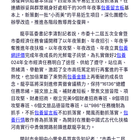
落復興供給基本保證。四是聚焦平易近生改良抓落實。在
連續辦妥與群眾親身好處相干的30件年夜事
包養留言板
基
本上，新策劃一批“小而美”的平易近生項目，深化團體化
辦學改造，推進各階段教導周全復興。
龍亭區委書記李濤對記者說，市委十二屆五次全會暨
市委經濟任務會議開釋了以年夜策劃、年夜招引、年夜爭
奪推進年夜扶植，以年夜攻堅、年夜改造、年夜立異
包養
網評價
完成年夜成長的光鮮電子訊號，為扎實做好2
包養
024年全市經濟任務明白了途徑、供給了遵守，站位高、
思緒清、舉動實，激起了全市高低篤定前行再奮進的干事
熱忱，也加倍果斷了乘勢而
包養金額
上再衝破的成長信
念。龍亭區將深刻進修貫徹會議精力，保持“16136”總體
任務思緒，揚文旅上風，補財產短板，聚焦文旅晉陞、項
目攻堅、財產招商，樹立完美9個財產招商專班、8個項目
攻堅專班、6個文旅品德晉陞專班，以“986”任務機制為
抓手，不折
包養留言板
不扣抓落實，聞風而動抓落實，
包
養行情
敢作善為抓落實，為開封在推動中國式古代化扶植
河南實行中勇做開路前鋒進獻龍亭氣力。
開封市金明中小黌舍長買寧告知記者：“市委十二屆