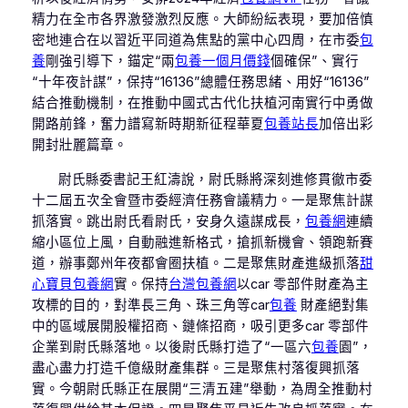
精力在全市各界激發激烈反應。大師紛紜表現，要加倍慎
密地連合在以習近平同道為焦點的黨中心四周，在市委
包
養
剛強引導下，錨定“兩
包養一個月價錢
個確保”、實行
“十年夜計謀”，保持“16136”總體任務思緒、用好“16136”
結合推動機制，在推動中國式古代化扶植河南實行中勇做
開路前鋒，奮力譜寫新時期新征程華夏
包養站長
加倍出彩
開封壯麗篇章。
尉氏縣委書記王紅濤說，尉氏縣將深刻進修貫徹市委
十二屆五次全會暨市委經濟任務會議精力。一是聚焦計謀
抓落實。跳出尉氏看尉氏，安身久遠謀成長，
包養網
連續
縮小區位上風，自動融進新格式，搶抓新機會、領跑新賽
道，辦事鄭州年夜都會圈扶植。二是聚焦財產進級抓落
甜
心寶貝包養網
實。保持
台灣包養網
以car 零部件財產為主
攻標的目的，對準長三角、珠三角等car
包養
財產絕對集
中的區域展開股權招商、鏈條招商，吸引更多car 零部件
企業到尉氏縣落地。以後尉氏縣打造了“一區六
包養
園”，
盡心盡力打造千億級財產集群。三是聚焦村落復興抓落
實。今朝尉氏縣正在展開“三清五建”舉動，為周全推動村