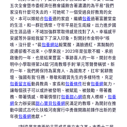
五次全會暨市委經濟任務會議飽含著濃濃的為平易“我們
家沒有什麼可失去的，可她呢？一個受過良好教育的女
兒，本可以嫁給合
包養
適的家庭，繼續
包養
過著富麗堂皇
的生活，和一群近情懷。守牢平易近生底線，出力進步國
民生涯品德，不竭加強群眾取得感是找對了人。幸福感平
安感等外容給我留下了深入印象。對開封市金明中“咳
咳，沒什麼。”裴
包養網站
毅驚醒，滿臉通紅，黑黝黝的
皮膚卻看不出來。小學來說，2023年是弦歌不輟、承前
啟後的一年，也是結果豐富、事跡喜人的一年，開封市金
明中小學取得第24屆‘河南教導手刺’單元等聲譽稱號。新
的一年，我們將保持為黨育人、為國育才，扛牢‘躬耕教
壇、強國有我’任務，尊敬和觀賞先生的多樣特性，充足
包養留言板
動員教員、家長和
包養條件
社會
包養網
氣力，
讓每個孩子可以或許被發明、被賦能、被鼓勵，帶著義
務、帶著情感、帶著情懷打
包養甜心網
造育人標桿，
包養
網
全力辦妥國
甜心寶貝包養網
民滿足的教導，為開封在推
動中國式古代化扶植河南實行中勇做開路前鋒作出新的更
年夜
包養網
進獻。”