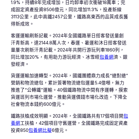
1.9%，持續8年完成增加，日均卸車初次衝破18萬車；完
成固定資產投資8506億元，同比增加11.3%，投產新線
3113公里，此中高鐵2457公里，鐵路高東西的品質成長獲
得新成效。
客運運輸刷新記載。2024年全國鐵路單日搭客發送量創
汗青新高，達2144.8萬人次，春運、暑運和沐日搭客發送
量屢次刷新汗青記載。2024年共開行游玩列車1860列，
同比增加20%，有用助力游玩經濟、冰雪經
包養網
濟、銀
發經濟。
貨運運輸加速轉型。2024年，國鐵團體鼎力成長“總對總”
營銷和物流總包，累計簽署物流總包運量5.4億噸，無力
推進了“公轉鐵”運輸。40個鐵路物流中間有序運轉，摸索
貨運班列市場化運營，推動貨運價錢市場化改造，下降全
社會物流本錢約600億元。
鐵路扶植成效明顯。2024年，全國鐵路共有17個項目開
包
養網
工扶植，42個項目守舊運營，全國鐵路完成固定資產
投資850
包養網比擬
6億元。