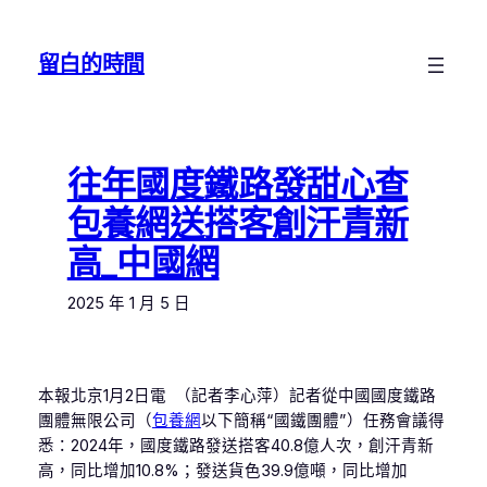
跳
至
留白的時間
主
要
內
容
往年國度鐵路發甜心查
包養網送搭客創汗青新
高_中國網
2025 年 1 月 5 日
本報北京1月2日電 （記者李心萍）記者從中國國度鐵路
團體無限公司（
包養網
以下簡稱“國鐵團體”）任務會議得
悉：2024年，國度鐵路發送搭客40.8億人次，創汗青新
高，同比增加10.8%；發送貨色39.9億噸，同比增加