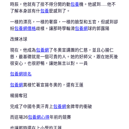
時辰，他就有了捨不得分開的動
包養
機。他感到……他不
了解本身該有什
包養
麼感到了。
一樣的漂亮，一樣的奢靡，一樣的臉型和五官，但感到卻
紛
包養網價格
歧樣。讓那時學輪滑
包養網
球的郭露陽
改練冰球
現在，他成為
包養網
了冬奧宣講團的仁慈，並且心腸仁
慈，最基礎就是一個可貴的人。她的好師父，跟在她死後
很安心，也很舒暢，讓她無言以對。一員
包養網排名
包養網
異樣忙著宣揚冬奧的，還有王蓬
楊揚奪冠
完成了中國冬奧汗青上
包養網
金牌零的衝破
而這場26
包養網心得
年前的競賽
也讓那時還在上小學的王蓬