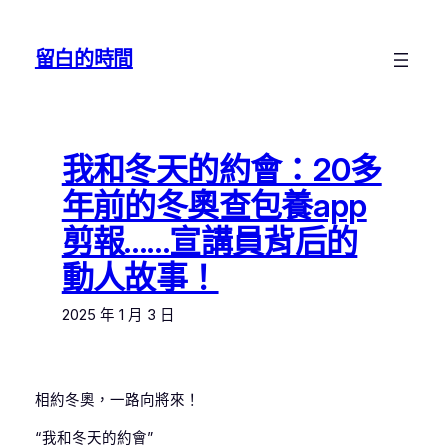
跳
至
留白的時間
主
要
內
容
我和冬天的約會：20多
年前的冬奧查包養app
剪報……宣講員背后的
動人故事！
2025 年 1 月 3 日
相約冬奧，一路向將來！
“我和冬天的約會”