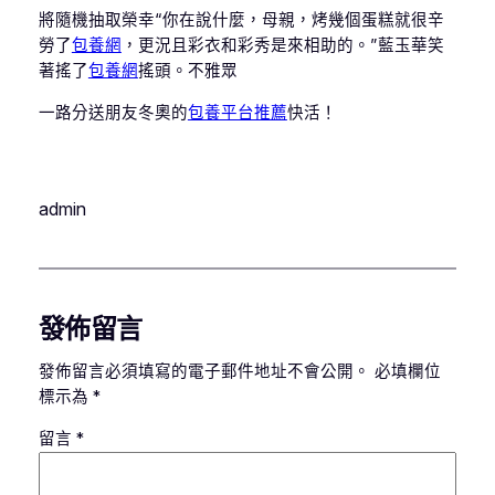
將隨機抽取榮幸“你在說什麼，母親，烤幾個蛋糕就很辛
勞了
包養網
，更況且彩衣和彩秀是來相助的。”藍玉華笑
著搖了
包養網
搖頭。不雅眾
一路分送朋友冬奧的
包養平台推薦
快活！
admin
發佈留言
發佈留言必須填寫的電子郵件地址不會公開。
必填欄位
標示為
*
留言
*