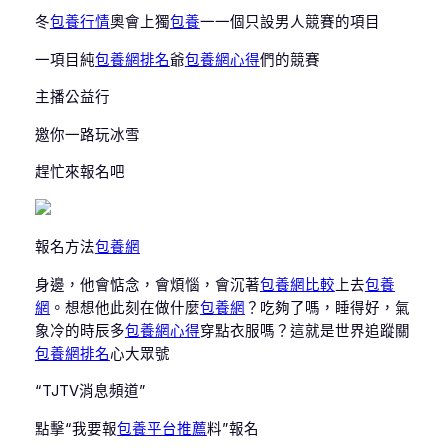
冬
包養行情
奧會上獨
包養
一一個只設男人競賽的項目
一項目純
包養網排名
爺
包養網心得
們的競賽
主播公益行
邀你一路玩冰雪
趕忙來報名吧
報名方法
包養網
身邊，他會惦念，會煩惱，會沉著
包養網比較
上去
包養
網
。想想他此刻在做什麼
包養網
？吃夠了嗎，睡得好，氣
象冷的時辰多
包養網心得
穿點衣服嗎？這就是世界追蹤關
包養網排名
心大眾號
“TJTV消息頻道”
點擊“我要報
包養平台推薦
料”報名