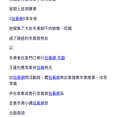
留戀上這項賽事
2
包養網
0多年來
他搜集了大批冬奧相干的錄像、剪報
成了隧道的冬奧發熱友
冬奧會在家門口舉行
包養網 花園
王蓬也應用業余
包養
時光
訪
包養網
問活動員、體
包養網
育記者搜集冬奧故事、冰雪
常識
并在收集長進行宣揚普
包養網
及
走進冬奧小講
包養網
堂
北歐兩項