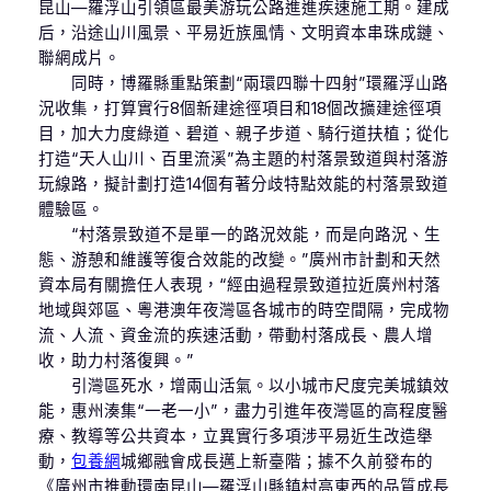
昆山—羅浮山引領區最美游玩公路進進疾速施工期。建成
后，沿途山川風景、平易近族風情、文明資本串珠成鏈、
聯網成片。
同時，博羅縣重點策劃“兩環四聯十四射”環羅浮山路
況收集，打算實行8個新建途徑項目和18個改擴建途徑項
目，加大力度綠道、碧道、親子步道、騎行道扶植；從化
打造“天人山川、百里流溪”為主題的村落景致道與村落游
玩線路，擬計劃打造14個有著分歧特點效能的村落景致道
體驗區。
“村落景致道不是單一的路況效能，而是向路況、生
態、游憩和維護等復合效能的改變。”廣州市計劃和天然
資本局有關擔任人表現，“經由過程景致道拉近廣州村落
地域與郊區、粵港澳年夜灣區各城市的時空間隔，完成物
流、人流、資金流的疾速活動，帶動村落成長、農人增
收，助力村落復興。”
引灣區死水，增兩山活氣。以小城市尺度完美城鎮效
能，惠州湊集“一老一小”，盡力引進年夜灣區的高程度醫
療、教導等公共資本，立異實行多項涉平易近生改造舉
動，
包養網
城鄉融會成長邁上新臺階；據不久前發布的
《廣州市推動環南昆山—羅浮山縣鎮村高東西的品質成長