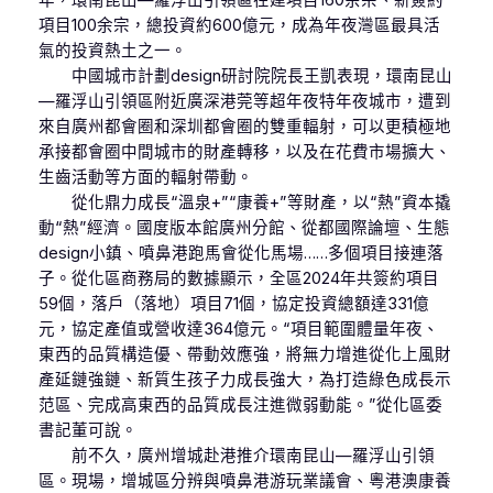
年，環南昆山—羅浮山引領區在建項目160余宗、新簽約
項目100余宗，總投資約600億元，成為年夜灣區最具活
氣的投資熱土之一。
中國城市計劃design研討院院長王凱表現，環南昆山
—羅浮山引領區附近廣深港莞等超年夜特年夜城市，遭到
來自廣州都會圈和深圳都會圈的雙重輻射，可以更積極地
承接都會圈中間城市的財產轉移，以及在花費市場擴大、
生齒活動等方面的輻射帶動。
從化鼎力成長“溫泉+”“康養+”等財產，以“熱”資本撬
動“熱”經濟。國度版本館廣州分館、從都國際論壇、生態
design小鎮、噴鼻港跑馬會從化馬場……多個項目接連落
子。從化區商務局的數據顯示，全區2024年共簽約項目
59個，落戶（落地）項目71個，協定投資總額達331億
元，協定產值或營收達364億元。“項目範圍體量年夜、
東西的品質構造優、帶動效應強，將無力增進從化上風財
產延鏈強鏈、新質生孩子力成長強大，為打造綠色成長示
范區、完成高東西的品質成長注進微弱動能。”從化區委
書記董可說。
前不久，廣州增城赴港推介環南昆山—羅浮山引領
區。現場，增城區分辨與噴鼻港游玩業議會、粵港澳康養