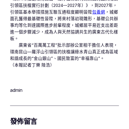
引領區扶植實行計劃（2024—2027年）》，到2027年，
引領區基本舉措措施互聯互通程度顯明晉陞
包養網
，城鄉
面孔獲得最基礎性晉陞，將來村落初現雛形，基礎公共辦
事均等化到達國際進步前輩程度，城鄉居平易近支出差距
進一個步驟減少，成為人與天然協調共生的廣東古代化樣
板。
廣東省“百萬萬工程”批示部辦公室相干擔任人表現，
環南昆山—羅浮山引領區的扶植讓綠水青山真正成為區域
和諧成長的“金山銀山”、國民致富的“幸福靠山”。
（本報記者丁樂 陸浩）
admin
發佈留言