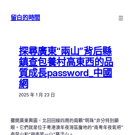
跳
至
留白的時間
主
要
內
容
探尋廣東“兩山”背后縣
鎮查包養村高東西的品
質成長password_中國
網
2025 年 1 月 23 日
攤開廣東輿圖，北回回線四周的兩顆“明珠”非分特別顯
眼。它們就是位于粵港澳年夜灣區腹地的“南粵年夜氧吧”
南昆山和“嶺南第一山”羅浮山。