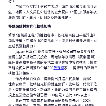
宿。
中國工程院院士何鏡堂表現，南昆山和羅浮山包含天
氣、地輿、人文與性命迷信的宏大寶庫。“兩山”即為年夜
灣區“靠山”，曩昔、此刻以及將來都是。
特點縣鎮村古代化扶植加快
緊隨“百萬萬工程”的推動程序，依托環南昆山—羅浮山引
領區扶植，在羅浮山和南昆山下，漂亮村落畫卷睜開，財
產成長迸動員力。
japan(日本)年夜金產業股份有限公司在華最年夜的
空調生孩子基地正式投產；粵港澳年夜灣區（廣東·惠州）
綠色農產物生孩子供給基地二期企業集中簽約進園；博羅
智能設備財產園落戶企業329
包養網
家……博羅縣的新項目
扶植佳訊頻傳。
作為全國百強縣，博羅提出打造古代農業（食物）、
性命安康等一批特點光鮮的財產集群，此中新一代電子信
息、智能設備制造、新資料、新動力這四年夜主導財產的
規上產業總產值今朝已近1300億元，占比80%以上。
惠州市文明廣電游玩體育局局長鐘亮先容，2024