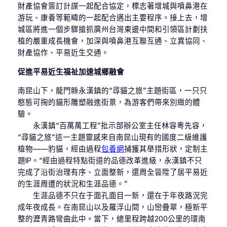
財產協會簽訂計謀一起配合協定，標志著增城與噴鼻港在
游玩、康養等範疇的一起配合邁出主要程序。接上去，增
城區將進一個步驟搶抓廣州台灣東邊中間和引領區計劃扶
植的嚴重成長機會，加深與噴鼻港互聯互通、立異協同、
財產協作、平易近生交通。
促進平易近生福祉加速城鄉融會
南昆山下，龍門縣永漢鎮的“尋貓之旅”主題街區，一只只
憨態可掬的貓形雕塑融進街景，為游客們帶來別緻的體
驗。
永漢鎮“百萬萬工程”批示部辦公室主任林容粵先容，
“尋貓之旅”這一主題靈感來自南昆山現有的國度二級維護
植物——豹貓，經由過程
包養網
捕獲其舉措形狀，定制主
題IP。“經由過程特點街道的品德改革進級，永漢鎮不只
完成了沿街治理有序、立面整新，還周全晉陞了居平易近
的生涯周遭的狀況和生涯品德。”
生涯品德不只在于面孔面目一新，還在于年夜路況完
成年夜成長。在南昆山以及羅浮山間，山巒疊翠，極新平
整的瀝青路彎曲此中。當下，總里程跨越200公里的環南