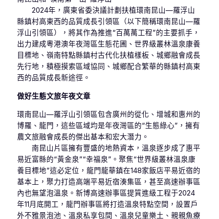
2024年，廣東省委決議計劃扶植環南昆山—羅浮山
縣鎮村高東西的品質成長引領區（以下簡稱環南昆山—羅
浮山引領區），將其作為推進“百萬萬工程”的主要抓手，
出力建成粵港澳年夜灣區生態花圃、世界級叢林溫泉康養
目標地、嶺南特點縣鎮村古代化扶植樣板、城鄉融會成長
先行地，積極摸索區域協同、城鄉配合繁華的縣鎮村高東
西的品質成長新途徑。
做好生態文旅年夜文章
環南昆山—羅浮山引領區包含廣州的從化、增城和惠州的
博羅、龍門，這些區域均是年夜灣區的“生態綠心”，擁有
農文旅融會成長的傑出基本和宏大潛力。
南昆山片區擁有豐盛的地熱資本，溫泉逐步成了惠平
易近富縣的“黃金泉”“幸福泉”。聚焦“世界級叢林溫泉康
養目標地”這必定位，龍門龍華鎮在148家飯店平易近宿的
基本上，聚力打造高端平易近宿湊集區，甚至高速辦事區
內也無望泡溫泉。新博高速辦事區提質進級工程于2024
年11月底開工，龍門辦事區將打造溫泉特點空間，設置戶
外不雅景泡池、溫泉私享包間、溫泉兒童樂土、親親魚療