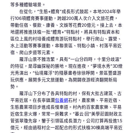
等多種體驗場景。
在從化，“生態+體育”成長形式鼓起。本地2024年舉
行106項體育賽事運動，跨越200萬人次介入文旅花費，
帶動住宿、餐飲、康養、文娛等花費20億元。接上去，本
地還將推進扶植一批“體育+”特點村，將具有特點資本和
區位上風的村培養成體育游玩特點村，舉行爬山、露營、
水上活動等賽事運動，串聯景區、特點小鎮、村落平易近
宿、爬山步道等元素。
羅浮山景不雅浩繁，具有“一山分四時，十里分歧溫”
的特征，是尋幽探秘的勝地。現在進夜，“夢境水秀”3D燈
光秀演出，“仙境羅浮”的殘暴畫卷徐徐睜開。景區豐盛游
玩供應，展開多元文旅運動，為開闢夜游經濟翻開新局
勢。
羅浮山下分布了各具特點的村，保有大批古建筑、古
平易近居。在長寧鎮瀾
包養網
石村，農家樂、平易近宿、
生態農業項目步進成長慢車道。村內約百家農家樂、平易
近宿生意火爆，常常一房難求。“暮云·回”美學莊園財政主
管張翠瓊先容，鑒于引領區成長潛力，公司打算再投進1.5
億元，經由過程村企一起配合的形式扶植30棟高端平易近