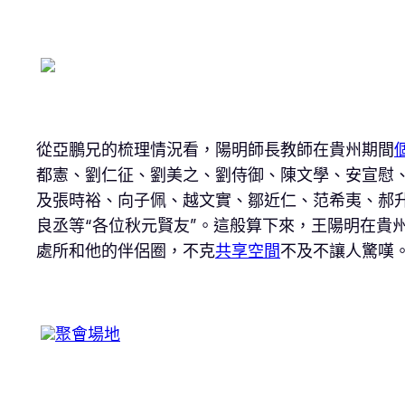
從亞鵬兄的梳理情況看，陽明師長教師在貴州期間
都憲、劉仁征、劉美之、劉侍御、陳文學、安宣慰
及張時裕、向子佩、越文實、鄒近仁、范希夷、郝
良丞等“各位秋元賢友”。這般算下來，王陽明在貴
處所和他的伴侶圈，不克
共享空間
不及不讓人驚嘆
聚會場地