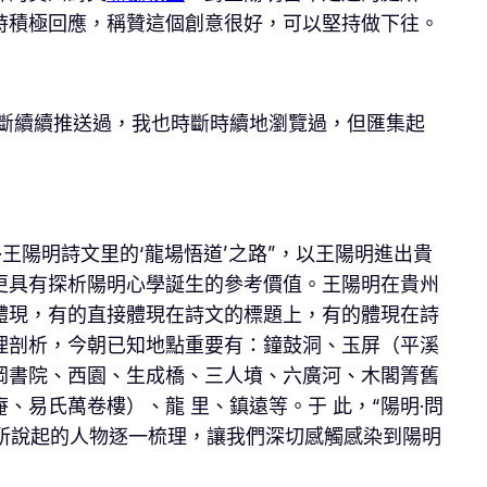
時積極回應，稱贊這個創意很好，可以堅持做下往。
斷斷續續推送過，我也時斷時續地瀏覽過，但匯集起
王陽明詩文里的‘龍場悟道’之路”，以王陽明進出貴
更具有探析陽明心學誕生的參考價值。王陽明在貴州
體現，有的直接體現在詩文的標題上，有的體現在詩
理剖析，今朝已知地點重要有：鐘鼓洞、玉屏（平溪
岡書院、西園、生成橋、三人墳、六廣河、木閣箐舊
易氏萬卷樓）、龍 里、鎮遠等。于 此，“陽明·問
中所說起的人物逐一梳理，讓我們深切感觸感染到陽明