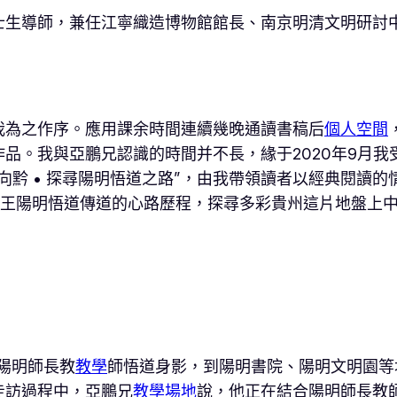
士生導師，兼任江寧織造博物館館長、南京明清文明研討
我為之作序。應用課余時間連續幾晚通讀書稿后
個人空間
品。我與亞鵬兄認識的時間并不長，緣于2020年9月我
向黔 • 探尋陽明悟道之路”，由我帶領讀者以經典閱讀的
王陽明悟道傳道的心路歷程，探尋多彩貴州這片地盤上
陽明師長教
教學
師悟道身影，到陽明書院、陽明文明園等
走訪過程中，亞鵬兄
教學場地
說，他正在結合陽明師長教