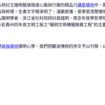
心研討王陽明龍場悟道心路與行路的精品力
講座場地
作，
核與梳理。全書文字簡潔明了、淺顯易懂，是學習清楚陽
名陽明學者、浙江省社科院研討員錢明，南京年夜學哲學
彩貴州四年夜文明工程之“陽明文明傳播推廣工程”的主
楚
瑜伽場地
陽明心學，我們把酈波傳授的序文予以刊發，