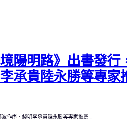
一境陽明路》出書發行
間李承貴陸永勝等專家
酈波作序、錢明李承貴陸永勝等專家推薦！