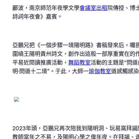
酈波，南京師范年夜學文學
會議室出租
院傳授、博
詩詞年夜會》嘉賓。
亞鵬兄把《一個步驟一境陽明路》書稿發來后，囑
圍繞王陽明貴州詩文，創作出這般一部厚重實在的作
平易近閱讀推廣活動，
舞蹈教室
活動的主題是“問道
明·問道十二境”。于此，大師一
瑜伽教室
道感觸感染
2023年頭，亞鵬兄再次陪我到陽明洞、玩易窩拜謁
教師當年之不易，及陽明心學之偉年夜。在拜謁、