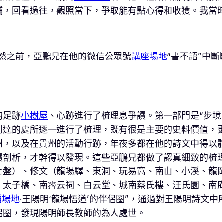
輔，回看過往，觀照當下，爭取能有點心得和收獲。我當
雖然之前，亞鵬兄在他的微信公眾號
講座場地
“書不語”中
的足跡
小樹屋
、心跡進行了梳理息爭讀。第一部門是“步境·
到達的處所逐一進行了梳理，既有很是主要的史料價值，
州，以及在貴州的活動行跡，年夜多都在他的詩文中得以
讀剖析，才幹得以發現。這些亞鵬兄都做了認真細致的梳
七盤）、修文（龍場驛、東洞、玩易窩、南山、小溪、龍
太子橋、南霽云祠、白云堂、城南蔡氏樓、汪氏園、南庵、
蹈場地
·王陽明‘龍場悟道’的伴侶圈”，通過對王陽明詩文
侶圈，發現陽明師長教師的為人處世。