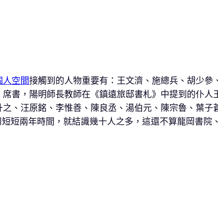
個人空間
接觸到的人物重要有：王文濟、施總兵、胡少參
、席書，陽明師長教師在《鎮遠旅邸書札》中提到的仆人
升之、汪原銘、李惟善、陳良丞、湯伯元、陳宗魯、葉子
州短短兩年時間，就結識幾十人之多，這還不算龍岡書院、
。