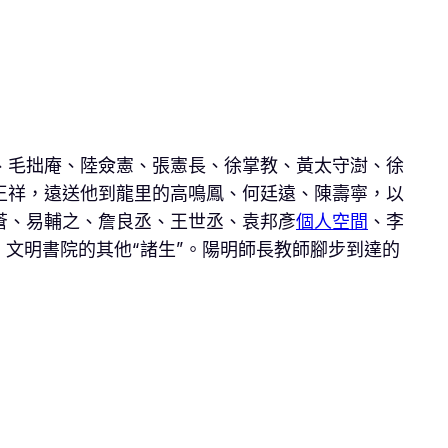
、毛拙庵、陸僉憲、張憲長、徐掌教、黃太守澍、徐
王祥，遠送他到龍里的高鳴鳳、何廷遠、陳壽寧，以
蒼、易輔之、詹良丞、王世丞、袁邦彥
個人空間
、李
文明書院的其他“諸生”。陽明師長教師腳步到達的