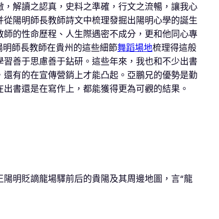
徹，解讀之認真，史料之準確，行文之流暢，讓我心
并從陽明師長教師詩文中梳理發掘出陽明心學的誕生
教師的性命歷程、人生際遇密不成分，更和他同心專
陽明師長教師在貴州的這些細節
舞蹈場地
梳理得這般
學習善于思慮善于鉆研。這些年來，我也和不少出書
，還有的在宣傳營銷上才能凸起。亞鵬兄的優勢是勤
在出書還是在寫作上，都能獲得更為可觀的結果。
載王陽明貶謫龍場驛前后的貴陽及其周邊地圖，言“龍