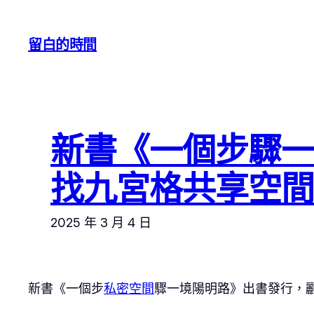
跳
至
留白的時間
主
要
內
容
新書《一個步驟
找九宮格共享空
2025 年 3 月 4 日
新書《一個步
私密空間
驟一境陽明路》出書發行，