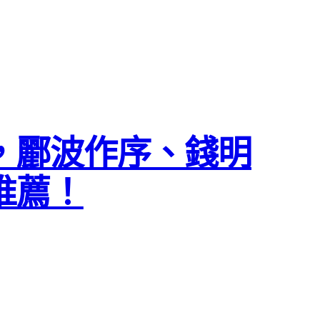
，酈波作序、錢明
推薦！