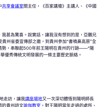
中
共享會議室
間主任，《百家講壇》主講人、《中國
，我甚為驚喜。說實話，讓我沒有想到的是，亞鵬兄
受貴州省委宣傳部之邀，到貴州參加“書噴鼻高原”全
情勢，串聯起500年前王陽明在貴州的行跡——“陽
中華優秀傳統文明發展的一條主要歷史脈絡。
地走訪，讓我
講座場地
又一次深切體悟到陽明師長
師的貴州詩文
瑜伽教室
，對王陽明當年走過的處所、