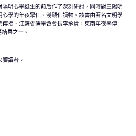
對陽明心學誕生的前后作了深刻研討，同時對王陽明
明心學的年夜眾化、淺顯化讀物。該書由著名文明學
院傳授、江蘇省儒學會會長李承貴，東南年夜學傳
要結果之一。
以饗讀者。