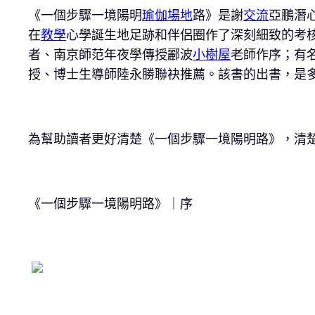
《一個步驟一境陽明
瑜伽場地
路》是謝
交流
亞鵬潛
在
教學
心學誕生地足跡和伴侶圈作了深刻細致的考
者、南京師范年夜學傳授酈波
小樹屋
老師作序；有
授、博士生導師陸永勝聯袂推薦。該書的出書，是多
為幫助讀者更好清楚《一個步驟一境陽明路》，清
《一個步驟一境陽明路》｜序