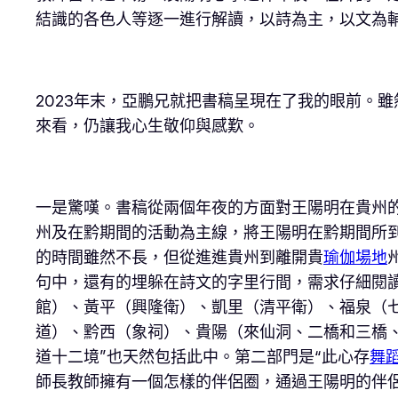
結識的各色人等逐一進行解讀，以詩為主，以文為
2023年末，亞鵬兄就把書稿呈現在了我的眼前。
來看，仍讓我心生敬仰與感歎。
一是驚嘆。書稿從兩個年夜的方面對王陽明在貴州
州及在黔期間的活動為主線，將王陽明在黔期間所
的時間雖然不長，但從進進貴州到離開貴
瑜伽場地
句中，還有的埋躲在詩文的字里行間，需求仔細閱
館）、黃平（興隆衛）、凱里（清平衛）、福泉（
道）、黔西（象祠）、貴陽（來仙洞、二橋和三橋、
道十二境”也天然包括此中。第二部門是“此心存
舞
師長教師擁有一個怎樣的伴侶圈，通過王陽明的伴