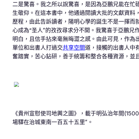
二是驚喜。我之所以說驚喜，是因為亞鵬兄能在忙
生敬仰。在這本書中，他通過閱讀大批的文獻資料
歷程，由此告訴讀者，陽明心學的誕生不是一揮而
心成為“圣人”的孜孜尋求分不開。我驚喜于亞鵬兄
明白，且信手拈來毫無晦澀之感。由此可見，作為
單位和出書人打過交
共享空間
道，接觸的出書人中
奮踏實，苦心鉆研，善于統籌和整合各種資源，並
《貴州宣慰使司地輿之圖》，載于明弘治年間(15
場驛在治城東南一百五十五里”。