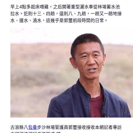
早上4點多起床喂雞，之后開著重型灑水車從林場蓄水池
拉水。近則十三、四趟，遠則八、九趟，一趟又一趟地接
水、運水、澆水，這幾乎是郭璽前段時間的日常。
古浪縣八
包養
步沙林場管護員郭璽接收接收本網記者專訪