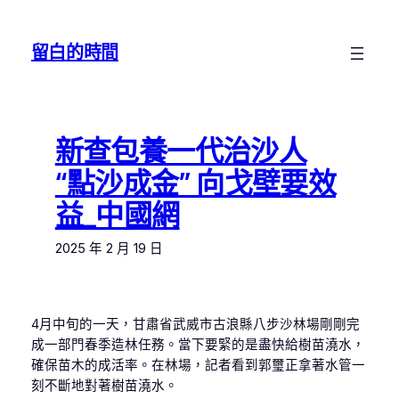
跳
至
留白的時間
主
要
內
容
新查包養一代治沙人
“點沙成金” 向戈壁要效
益_中國網
2025 年 2 月 19 日
4月中旬的一天，甘肅省武威市古浪縣八步沙林場剛剛完
成一部門春季造林任務。當下要緊的是盡快給樹苗澆水，
確保苗木的成活率。在林場，記者看到郭璽正拿著水管一
刻不斷地對著樹苗澆水。