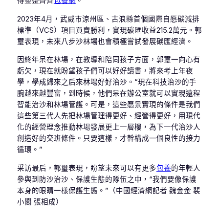
得整整齊齊
包養網
。
2023年4月，武威市涼州區、古浪縣首個國際自愿碳減排
標準（VCS）項目買賣勝利，實現碳匯收益215.2萬元。郭
璽表現，未來八步沙林場也會積極嘗試發展碳匯經濟。
因終年呆在林場，在教導和陪同孩子方面，郭璽一向心有
虧欠，現在就盼望孩子們可以好好讀書，將來考上年夜
學，學成歸來之后來林場好好治沙。“現在科技治沙的手
腕越來越豐富，到時候，他們呆在辦公室就可以實現遠程
智能治沙和林場管護。可是，這些愿景實現的條件是我們
這些第三代人先把林場管理得更好、經營得更好，用現代
化的經營理念推動林場發展更上一層樓，為下一代治沙人
創造好的交班條件。只要這樣，才幹構成一個良性的接力
循環。”
采訪最后，郭璽表現，盼望未來可以有更多
包養
的年輕人
參與到防沙治沙、保護生態的隊伍之中，“我們要像保護
本身的眼睛一樣保護生態。”（中國經濟網記者 魏金金 裴
小閣 張相成）