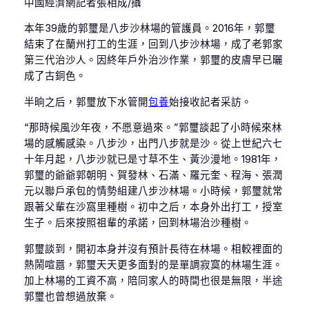
中國經濟網記者張相成/攝
本年39歲的郭璽是八步沙林場的管護員。2016年，郭璽
結束了在蘭州打工的生涯，回到八步沙林場，成了老郭家
第三代治沙人。因終年戶外治沙作業，郭璽的皮膚早已曬
成了古銅色。
半晌之后，郭璽放下水管開
包養
始接收記者采訪。
“那時候風沙年夜，不愿意過來。”郭璽談起了小時候來林
場的感觸感染。八步沙，出門八步就是沙。從上世紀六七
十年月起，八步沙就已是寸草不生、黃沙漫地。1981年，
郭璽的爺爺郭朝明、賀發林、石滿、羅元奎、程海、張潤
元以聯戶承包的情勢組建八步沙林場。小時候，郭璽就常
跟著父輩在沙窩里種樹。初中之后，本身外出打工，授室
生子。后來按照祖輩的承諾，回到林場治沙種樹。
郭璽談到，開初本身并沒有預計長待在林場。相較裡面的
熱鬧喧囂，郭璽天天更多面對的是單調寂寞的林場生涯。
加上林場的工資不高，陪同家人的時間也很是無限，半途
郭璽也曾想過放棄。