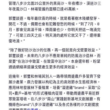
管理八步沙北面25公里外的黑崗沙、年夜槽沙、漠迷沙三
年夜風沙口，林場管護的面積已達45萬畝。
郭璽談道，每年最欣喜的時候，就是看著樹木陸續發芽、
開花。不過，偶爾也會有犯難發愁的時候，“到了7月、8
月，那會兒高溫干燥，降雨量也少，你明天把這一塊澆完
了，可是三四天之后，明天澆的處所它就又干了，還得重
復地澆。”
“除了做好防沙治沙的任務，再一個就是向戈壁要效益。”
郭璽談道，未來的八步沙不應是單純的防風治沙造林，而
是要“在治沙中致富、在致富中治沙”。本身還年輕，盼望
通過網絡渠道讓戈壁產生更多的經濟效益。
這幾年，郭璽和林場其別人一路帶領周邊農戶多管齊下發
展沙產業，鼎力發展以枸杞為主的高效節水生態經濟林，
應用林地發展林下養殖業，培養“溜達雞”brand，采取“公
司+農戶+基地”的形式種植肉蓯蓉，帶動周邊農平易近群
眾致富增收。在八步沙“兩山”實踐創新基地文創展廳，有
機綠色brand“八步沙溜達雞”以及各式各樣的沙文創擺放