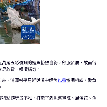
近萬尾五彩斑斕的鯉魚怡然自得，舒服發展，故而得
立足欣賞，嘖嘖稱奇。
年來，浦源村平易近與溪中鯉魚
包養
協調相處，愛魚
。
等特點游玩景不雅，打造了鯉魚溪畫院、風俗館、魚