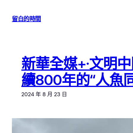
跳
至
留白的時間
主
要
內
容
新華全媒+·文明
續800年的“人魚
2024 年 8 月 23 日