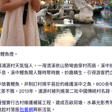
起鯉魚燈。
鎮浦源村天氣惱人，一灣清溪依山勢彎曲穿村而過，溪中
不息，溪中鯉魚聞人聲時聚時散，妙趣橫生，引得游客們
放養鯉魚，并制訂村規平易近約維護溪中之魚。800余
景不雅。2013年，浦源村被列進第二批中國傳統村名錄
慢慢實行古村維護補葺工程，建成百畝荷塘、水幕光影秀
激起村落振
包養網
興新活氣。