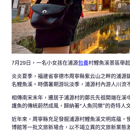
7月29日，一名小女孩在浦源
包養
村鯉魚溪景區舉
炎炎夏季，福建省寧德市周寧縣紫云山之畔的浦源
名鯉魚溪。時價暑期游玩淡季，浦源村內游人川流
相傳南宋末年，遷居于浦源村的鄭氏先祖開端在溪中
護魚的傳統蔚然成風，歸納著“人魚同樂”的奇特人文
近年來，周寧縣充足發掘浦源村鯉魚溪文明底蘊，
博館等一批文旅新場合，以不竭立異的文旅新業態