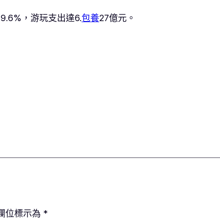
.6%，游玩支出達6.
包養
27億元。
欄位標示為
*