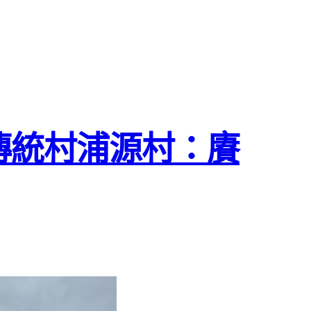
傳統村浦源村：賡