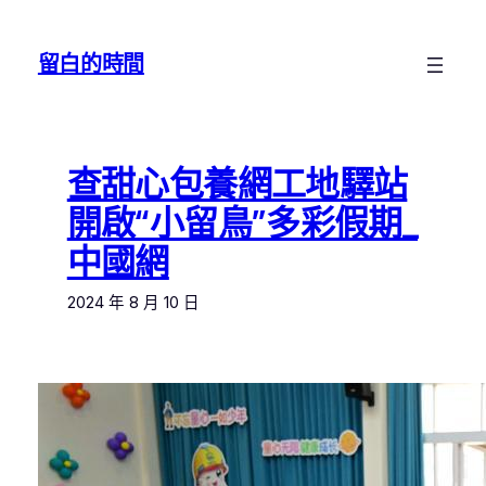
跳
至
留白的時間
主
要
內
容
查甜心包養網工地驛站
開啟“小留鳥”多彩假期_
中國網
2024 年 8 月 10 日