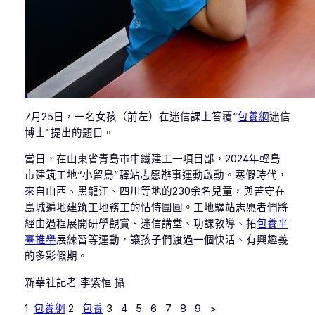
7月25日，一名女孩（前左）在迷信課上答覆“
包養網
迷信
博士”提出的題目。
當日，在山東省青島市中鐵建工一項目部，2024年輕島
市建筑工地“小留鳥”驛站志愿辦事運動啟動。寒假時代，
來自山西、黑龍江、四川等地的230余名兒童，與苦守在
島城遍地建筑工地務工的怙恃團圓。工地驛站志愿者們將
經由過程展開研學觀賞、迷信講堂、功課教導、拓
包養平
臺推舉
展練習等運動，讓孩子們渡過一個快活、有興趣義
的多彩假期。
新華社記者 李紫恒 攝
1
包養網
2
包養
3 4 5 6 7 8 9 >