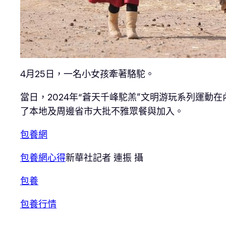
4月25日，一名小女孩牽著駱駝。
當日，2024年“蒼天千峰駝羔”文明游玩系列運
了本地及周邊省市大批不雅眾餐與加入。
包養網
包養網心得
新華社記者 連振 攝
包養
包養行情