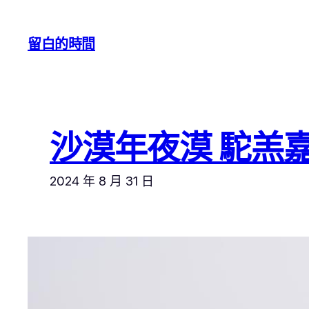
跳
至
留白的時間
主
要
內
容
沙漠年夜漠 駝羔
2024 年 8 月 31 日