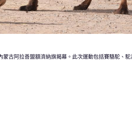
動在內蒙古阿拉善盟額濟納旗揭幕。此次運動包括賽駱駝、