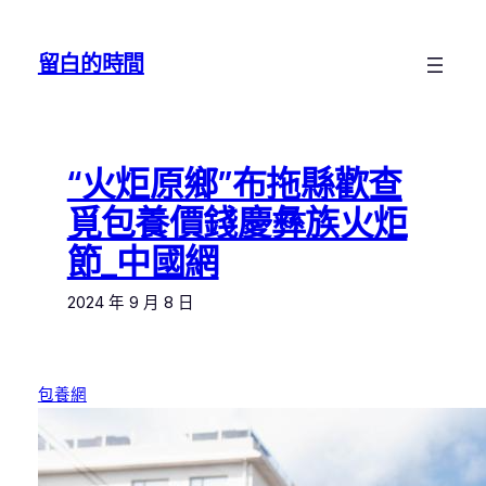
跳
至
留白的時間
主
要
內
容
“火炬原鄉”布拖縣歡查
覓包養價錢慶彝族火炬
節_中國網
2024 年 9 月 8 日
包養網