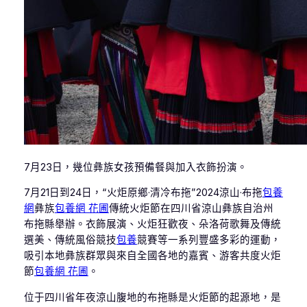
7月23日，幾位彝族女孩預備餐與加入衣飾扮演。
7月21日到24日，“火炬原鄉·清冷布拖”2024涼山·布拖
包養
網
彝族
包養網 花圃
傳統火炬節在四川省涼山彝族自治州
布拖縣舉辦。衣飾展演、火炬狂歡夜、朵洛荷歌舞及傳統
選美、傳統風俗競技
包養
競賽等一系列豐盛多彩的運動，
吸引本地彝族群眾與來自全國各地的嘉賓、游客共度火炬
節
包養網 花圃
。
位于四川省年夜涼山腹地的布拖縣是火炬節的起源地，是