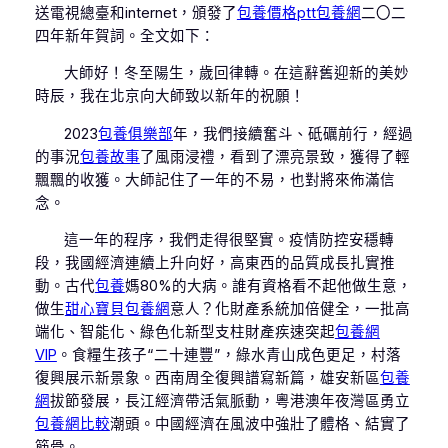
送電視總臺和internet，頒發了
包養價格ptt
包養網
二〇二
四年新年賀詞。全文如下：
大師好！冬至陽生，歲回律轉。在這辭舊迎新的美妙
時辰，我在北京向大師致以新年的祝願！
2023
包養俱樂部
年，我們接續奮斗、砥礪前行，經過
的事況
包養故事
了風雨浸禮，看到了漂亮景致，獲得了輕
飄飄的收獲。大師記住了一年的不易，也對將來佈滿信
念。
這一年的程序，我們走得很堅實。疫情防控安穩轉
段，我國經濟連續上升向好，高東西的品質成長扎實推
動。古代
包養
媽80%的大病。誰有資格看不起他做生意，
做生
甜心寶貝包養網
意人？化財產系統加倍健全，一批高
端化、智能化、綠色化新型支柱財產疾速突起
包養網
VIP
。食糧生孩子“二十連豐”，綠水青山成色更足，村落
復興展示新景象。西南周全復興譜寫新篇，雄安新區
包養
網
拔節發展，長江經濟帶活氣脈動，粵港澳年夜灣區勇立
包養網比較
潮頭。中國經濟在風波中強壯了體格、結實了
筋骨。