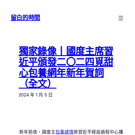
跳
至
留白的時間
主
要
內
容
獨家錄像丨國度主席習
近平頒發二〇二四覓甜
心包養網年新年賀詞
（全文）
2024 年 1 月 5 日
新年前夜，國度主
包養感情
席習近平經由過程中心播