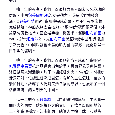
這一年的程序，我們走得很無力量。顛末久久為功的
磨礪，中國
包養價格ptt
的立異動力、成長活氣勃發奔
涌。C
包養行情
919年夜飛機完成商飛，國產年夜型郵輪
完成試航，神船家族太空接力，“奮斗者”號極限深潛。外
貨潮牌廣受接待，國產老手機一機難求，新動
甜心花園
力
car 、鋰電
包養妹
池、光
甜心花園
伏產物給中國制造增加
了新亮色。中國以發奮圖強的精力奮力攀緣，處處都是一
日千里的發明。
這一年的程序，我們走得很見神情。成都年夜運會、
包養網車馬費
杭州亞運會出色紛呈，體育健兒勇創佳績。
沐日游玩人潮涌動，片子市場紅紅火火，“村超”、“村晚”
活氣四射，低碳生涯漸成風氣，暖和的生涯氣味、復蘇的
繁忙幹勁，詮釋了人們對美妙幸福的尋求，也展示了一個
活氣滿滿、熱火朝天的中國。
這一年的程序
包養網
，我們走得很顯底氣。中國事一
個巨大的國家，傳承著巨大的文明。在這片廣闊的地盤
上，年夜漠孤煙、江南細雨，總讓人思接千載、心馳嚮