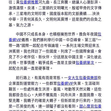
往；黃
包養網推薦
河九曲、長江奔騰，總讓人心潮彭湃、
激情滿懷。良渚、二里頭的文明曙光，殷墟甲骨的文字傳
承，三星堆的文明珍寶，國度版本館的文脈賡續……泱泱
中華，汗青何其長久，文明何其廣博，這是我們的自負之
基、氣力之源。
中國不只成長本身，也積極擁抱世界，擔負年夜國
包
養網VIP
義務。我們勝利舉行中國－中亞峰會、第三屆“一
帶一路”國際一起配合岑嶺論壇，一系列主場交際迎來五
洲賓朋。我也拜訪了一些國度，列席了一些國際會議，會
見了不少老伴侶、新伙伴，分送朋友中國主意，深化彼此
共鳴。世事情遷，戰爭成長一直是主旋律
包養網單次
，一
起配合共贏一直是硬事理。
前行路上，有風有雨是常態。一
女大生包養俱樂部
些
企業面對運營壓力，一些群眾
包養網VIP
失業、生涯碰到
艱苦，一些處所產生洪澇、臺風、地動等天然災難，這些
我都掛念在心。大師不懼風雨、同舟共濟，直面挑釁、攻
堅克難，我轎子的確是大轎子，但新郎是步行來的，別說
是一匹英俊的馬，連一頭驢子都沒有看到。
甜心寶貝包養