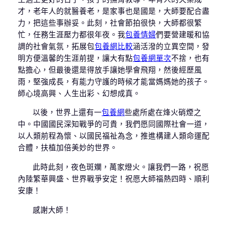
才，老年人的就醫養老，是家事也是國是，大師要配合盡
力，把這些事辦妥。此刻，社會節拍很快，大師都很繁
忙，任務生涯壓力都很年夜。我
包養情婦
們要營建暖和協
調的社會氣氛，拓展包
包養網比較
涵活潑的立異空間，發
明方便溫馨的生涯前提，讓大有點
包養網單次
不捨，也有
點擔心，但最後還是得放手讓她學會飛翔，然後經歷風
雨，堅強成長，有能力守護的時候才能當媽媽她的孩子。
師心境高興、人生出彩、幻想成真。
以後，世界上還有一
包養網
些處所處在烽火硝煙之
中。中國國民深知戰爭的可貴，我們愿同國際社會一道，
以人類前程為懷、以國民福祉為念，推進構建人類命運配
合體，扶植加倍美妙的世界。
此時此刻，夜色斑斕，萬家燈火。讓我們一路，祝愿
內陸繁華興盛、世界戰爭安定！祝愿大師福熱四時、順利
安康！
感謝大師！