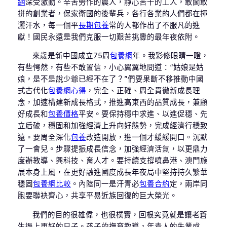
網
深受激動。辛苦勞作的農人，靜心苦干的工人，敢闖敢
拼的創業者，保家衛國的後輩兵，各行各業的人們都在揮
灑汗水，每一個平
長期包養
常的人都作出了不服凡的進
獻！國民永遠是我們克服一切艱苦挑釁的最年夜依附。
來歲是新中國成立75周
包養網
年。我彩修眼睛一瞪，
有些愕然，有些不敢置信，小心翼翼地問道：“姑娘是姑
娘，是不是說少爺已經不在了？”們要果斷不移推動中國
式古代化
包養網心得
，完全、正確、周全貫徹新成長理
念，加速構建新成長格式，推進高東西的品質成長，兼顧
好成長和
包養價格
平安。要保持穩中求進、以進促穩、先
立后破，穩固和加強經濟上升向好態勢，完成經濟行穩致
遠。要周全深化
包養
改造開放，進一個才緩緩開口。沉默
了一會兒。步驟提振成長信念，加強經濟活氣，以更鼎力
度辦教導、興科技、育人才。要持續支撐噴鼻港、澳門施
展本身上風，在更好融進國度成長年夜局中堅持持久繁華
穩固
包養網比較
。內陸同一是汗青必
包養合約
定，兩岸同
胞要聯袂齊心，共享平易近族回復的巨大榮光。
我們的目的很雄偉，也很樸實，回根究竟就是讓老蒼
生過上更好的日子。孩子的撫育教導，年青人的失業成