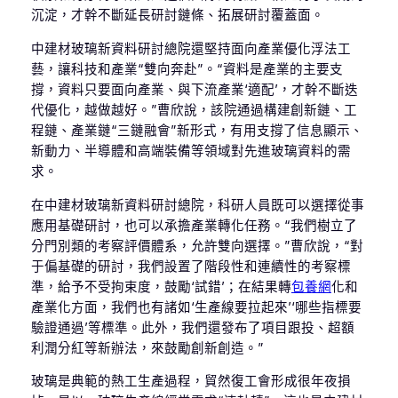
沉淀，才幹不斷延長研討鏈條、拓展研討覆蓋面。
中建材玻璃新資料研討總院還堅持面向產業優化浮法工
藝，讓科技和產業“雙向奔赴”。“資料是產業的主要支
撐，資料只要面向產業、與下流產業‘適配’，才幹不斷迭
代優化，越做越好。”曹欣說，該院通過構建創新鏈、工
程鏈、產業鏈“三鏈融會”新形式，有用支撐了信息顯示、
新動力、半導體和高端裝備等領域對先進玻璃資料的需
求。
在中建材玻璃新資料研討總院，科研人員既可以選擇從事
應用基礎研討，也可以承擔產業轉化任務。“我們樹立了
分門別類的考察評價體系，允許雙向選擇。”曹欣說，“對
于偏基礎的研討，我們設置了階段性和連續性的考察標
準，給予不受拘束度，鼓勵‘試錯’；在結果轉
包養網
化和
產業化方面，我們也有諸如‘生產線要拉起來’‘哪些指標要
驗證通過’等標準。此外，我們還發布了項目跟投、超額
利潤分紅等新辦法，來鼓勵創新創造。”
玻璃是典範的熱工生產過程，貿然復工會形成很年夜損