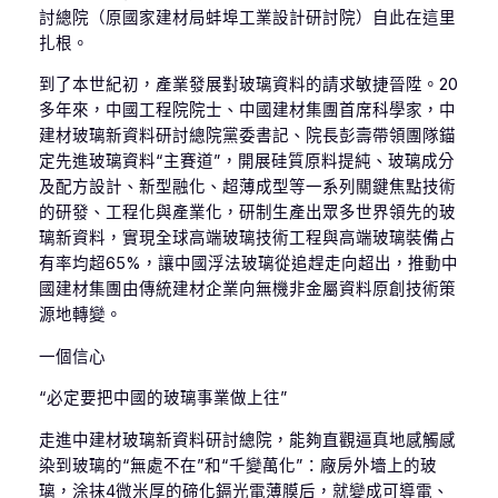
討總院（原國家建材局蚌埠工業設計研討院）自此在這里
扎根。
到了本世紀初，產業發展對玻璃資料的請求敏捷晉陞。20
多年來，中國工程院院士、中國建材集團首席科學家，中
建材玻璃新資料研討總院黨委書記、院長彭壽帶領團隊錨
定先進玻璃資料“主賽道”，開展硅質原料提純、玻璃成分
及配方設計、新型融化、超薄成型等一系列關鍵焦點技術
的研發、工程化與產業化，研制生產出眾多世界領先的玻
璃新資料，實現全球高端玻璃技術工程與高端玻璃裝備占
有率均超65%，讓中國浮法玻璃從追趕走向超出，推動中
國建材集團由傳統建材企業向無機非金屬資料原創技術策
源地轉變。
一個信心
“必定要把中國的玻璃事業做上往”
走進中建材玻璃新資料研討總院，能夠直觀逼真地感觸感
染到玻璃的“無處不在”和“千變萬化”：廠房外墻上的玻
璃，涂抹4微米厚的碲化鎘光電薄膜后，就變成可導電、