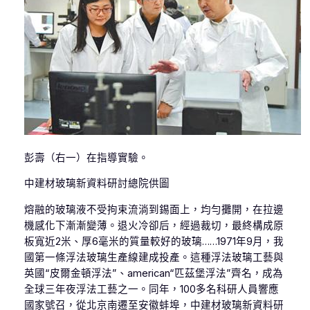
彭壽（右一）在指導實驗。
中建材玻璃新資料研討總院供圖
熔融的玻璃液不受拘束流淌到錫面上，均勻攤開，在拉邊
機感化下漸漸變薄。退火冷卻后，經過裁切，最終構成原
板寬近2米、厚6毫米的質量較好的玻璃……1971年9月，我
國第一條浮法玻璃生產線建成投產。這種浮法玻璃工藝與
英國“皮爾金頓浮法”、american“匹茲堡浮法”齊名，成為
全球三年夜浮法工藝之一。同年，100多名科研人員響應
國家號召，從北京南遷至安徽蚌埠，中建材玻璃新資料研