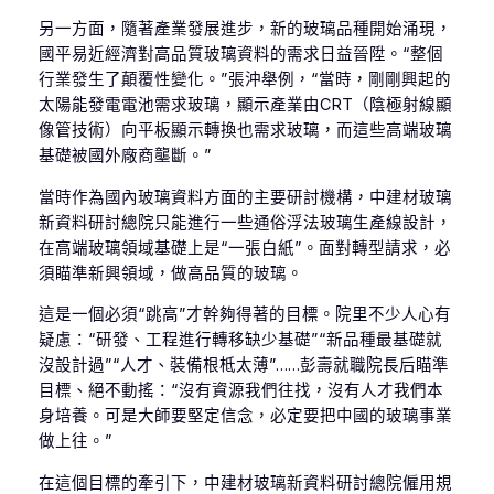
另一方面，隨著產業發展進步，新的玻璃品種開始涌現，
國平易近經濟對高品質玻璃資料的需求日益晉陞。“整個
行業發生了顛覆性變化。”張沖舉例，“當時，剛剛興起的
太陽能發電電池需求玻璃，顯示產業由CRT（陰極射線顯
像管技術）向平板顯示轉換也需求玻璃，而這些高端玻璃
基礎被國外廠商壟斷。”
當時作為國內玻璃資料方面的主要研討機構，中建材玻璃
新資料研討總院只能進行一些通俗浮法玻璃生產線設計，
在高端玻璃領域基礎上是“一張白紙”。面對轉型請求，必
須瞄準新興領域，做高品質的玻璃。
這是一個必須“跳高”才幹夠得著的目標。院里不少人心有
疑慮：“研發、工程進行轉移缺少基礎”“新品種最基礎就
沒設計過”“人才、裝備根柢太薄”……彭壽就職院長后瞄準
目標、絕不動搖：“沒有資源我們往找，沒有人才我們本
身培養。可是大師要堅定信念，必定要把中國的玻璃事業
做上往。”
在這個目標的牽引下，中建材玻璃新資料研討總院僱用規