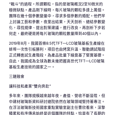
“戰斗”的過程。所謂顆粒，指的是玻璃概況2至10微米的
極微缺點。產品剛下線時，每片玻璃的顆粒多達上萬個。
團隊在幾十個參數變量中，尋求多個參數的婚配。他們早
上討論工藝和參數，夜里出結果，天天剖析、總結參數變
化，尋找規律、提出對策建議，進行改良，再剖析下步若
何走，最終硬是將每片玻璃的顆粒數量降到40個以內。
2019年8月，我國首條8.5代TFT—LCD玻璃基板生產線在
蚌埠一次性引板勝利，項目也由烤窯升溫、聯動調試階段
正式轉進試生產階段，為產品批量下線奠基了堅實基礎。
自此，我國成為全球為數未幾把握高世代TFT—LCD玻璃
基板生產技術的國家之一。
三鏈融會
讓科技和產業“雙向奔赴”
多年來，團隊規模越來越年夜，產值、營收不斷晉陞，但
中建材玻璃新資料研討總院依然在玻璃領域堅持著專注。
在浮法玻璃新技術國家重點實驗室副主任曹欣看來，深摯
積累和有序傳承始終是這個團隊的特點，恰是有了長期的