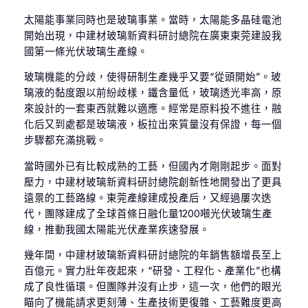
太陽能事業同時也是玻璃事業。當時，太陽能多晶硅電池
開始出現，中建材玻璃新資料研討總院在廣東東莞建設我
國第一條光伏玻璃生產線。
玻璃機能的分歧，使得研制生產幾乎又要“從頭開始”。玻
璃液的黏度跟以前紛歧樣，鐵含量低，玻璃透光率高，原
來設計的一套東西就難以適應。經常是原料投不進往，融
化后又到處都是玻璃液，板拉出來質量沒有保證，每一個
步驟都充滿挑戰。
當時國外已有比較成熟的工藝，但國內才剛剛起步。面對
壓力，中建材玻璃新資料研討總院創新性地開發出了更具
遠景的工藝路線。東莞產線建成投產后，又經過屢次迭
代，團隊建成了全球首條日融化量1200噸光伏玻璃生產
線，推動我國太陽能光伏產業疾速發展。
幾年間，中建材玻璃新資料研討總院的年銷售額增長至上
百億元。實力壯年夜起來，“研發、工程化、產業化”也構
成了良性循環。但團隊并沒有止步，這一次，他們的眼光
瞄向了機能請求更刻薄、生產技術更復雜、工藝難度更高