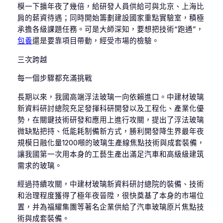
模一下擴年夜了幾倍，給研發人員供給可與北京、上海比
肩的薪資待遇；同時開始籌劃建設國家重點實驗室，積極
承擔各級課題任務。可是大師深知，要想把技術“跑通”，
包養
還是要靠項目帶動，經受市場的檢驗。
三次跨越
每一個步驟都充滿挑戰
長期以來，我國高端浮法玻璃一向依賴進口。中建材玻璃
新資料研討總院充足發揮科研開發以及工程化、產業化優
勢，在關鍵技術研發和應用上進行攻關，提出了浮法玻璃
微缺點把持、低能耗制備新方式，勝利開發降生界最年夜
規模日融化量1200噸的玻璃生產線焦點技術與成套裝備，
讓我國第一次用本身的工藝生產出滿足汽車和高級級建筑
需求的玻璃。
經過持續攻關，中建材玻璃新資料研討總院的裝備、技術
和治理程度獲得了極年夜晉陞，很快奠基了本身的市場位
置，并為福耀集團等著名企業供給了汽車玻璃原片焦點技
術與成套裝備。