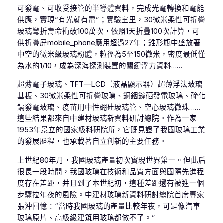
可發電、可收受接管的半導體資料，完成光電轉換和電能
供應，實現“有光就有電”；實驗室里，30微米柔性可折疊
玻璃彎折壽命衝破100萬次，依照1天折疊100次計算，可
供折疊屏mobile_phone應用超過27年；錐形瓶中盛放著
中空的微米級玻璃粉體，粒徑為5至150微米，密度最低僅
為水的1/10，成為深海探測裝置的關鍵浮力資料……
超薄電子玻璃、TFT—LCD（液晶顯示器）超薄浮法玻璃
基板、30微米柔性可折疊玻璃、銅銦鎵硒發電玻璃、碲化
鎘發電玻璃、疫苗用中性硼硅玻璃管、空心玻璃微珠……
這些結果都來自中建材玻璃新資料研討總院。作為一家
1953年景立的國家級科研院所，它既見證了我國玻璃工業
的發展歷程，也承載著自立創新的主要任務。
上世紀80年月，我國玻璃產量初次實現世界第一。但此后
很長一段時間，我國玻璃在技術和品質方面與國際先進程
度存在差距，并且到了本世紀初，這種差距還有被進一個
步驟拉年夜的風險。中建材玻璃新資料研討總院首席專家
張沖回憶：“當時我國玻璃的產量比較年夜，可是像汽車
玻璃原片、高級級建筑用玻璃都做不了。”