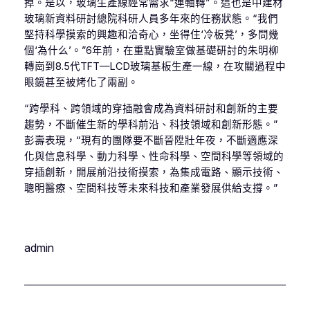
掉。是以，玻璃生產線經常需求“連軸轉”。這也是中建材
玻璃新資料研討總院科研人員多年來的任務狀態。“我們
堅持科學摸索的興趣和洽奇心，坐得住‘冷板凳’，多問幾
個‘為什么’。”6年前，在重點實驗室做基礎研討的朱明柳
轉崗到8.5代TFT—LCD玻璃基板生產一線，在攻關過程中
眼鏡甚至被烤化了兩副。
“跨學科、跨領域的穿插融會成為資料研討和創新的主要
趨勢，不斷催生新的學科前沿、科技領域和創新形態。”
彭壽表現，“現有的團隊要不斷晉陞壯年夜，不斷適應深
化與信息科學、動力科學、性命科學、空間科學等領域的
穿插創新，開展前沿技術摸索，為集成電路、顯示技術、
聰明醫療、空間科技等未來科技和產業發展供給支撐。”
admin