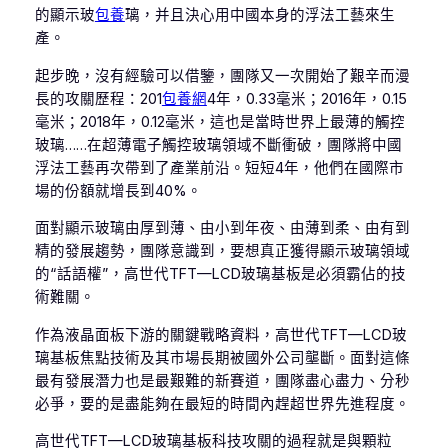
的顯示玻
包養
璃，并且決心用中國本身的浮法工藝來生
產。
起步晚，沒有經驗可以借鑒，團隊又一次開始了艱辛而漫
長的攻關歷程：201
包養網
4年，0.33毫米；2016年，0.15
毫米；2018年，0.12毫米，這也是當時世界上最薄的觸控
玻璃……在超薄電子觸控玻璃領域不斷衝破，團隊將中國
浮法工藝再次帶到了產業前沿。短短4年，他們在國際市
場的份額就增長到40%。
面對顯示玻璃由厚到薄、由小到年夜、由薄到柔、由有到
精的發展趨勢，團隊意識到，要想真正獲得顯示玻璃領域
的“話語權”，高世代TFT—LCD玻璃基板是必須霸佔的技
術難關。
作為液晶面板下游的關鍵戰略資料，高世代TFT—LCD玻
璃基板焦點技術及其市場長期被國外公司壟斷。面對這條
最有發展潛力也是最艱難的新賽道，團隊盡心盡力、分秒
必爭，要的是盡能夠在最短的時間內趕超世界先進程度。
高世代TFT—LCD玻璃基板科技攻關的過程就是與顆粒