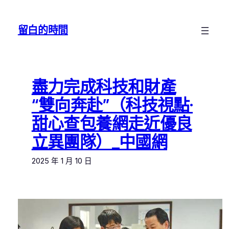
跳
至
留白的時間
主
要
內
容
盡力完成科技和財產
“雙向奔赴”（科技視點·
甜心查包養網走近優良
立異團隊）_中國網
2025 年 1 月 10 日