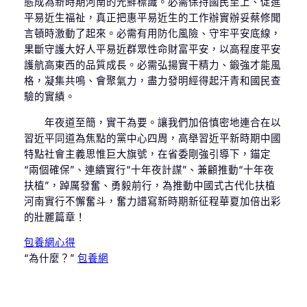
態成為新時期河南的光鮮標識。必需保持國民至上、促進
平易近生福祉，真正把惠平易近生的工作辦實辦妥蔡修聞
言頓時激動了起來。必需有用防化風險、守牢平安底線，
果斷守護大好人平易近群眾性命財富平安，以高程度平安
護航高東西的品質成長。必需弘揚實干精力、鍛強才能風
格，凝集共鳴、會聚氣力，盡力發明經得起汗青和國民查
驗的實績。
年夜道至簡，實干為要。讓我們加倍慎密地連合在以
習近平同道為焦點的黨中心四周，高舉習近平新時期中國
特點社會主義思惟巨大旗號，在省委剛強引導下，錨定
“兩個確保”、連續實行“十年夜計謀”、兼顧推動“十年夜
扶植”，踔厲發奮、勇毅前行，為推動中國式古代化扶植
河南實行不懈奮斗，奮力譜寫新時期新征程華夏加倍出彩
的壯麗篇章！
包養網心得
“為什麼？”
包養網