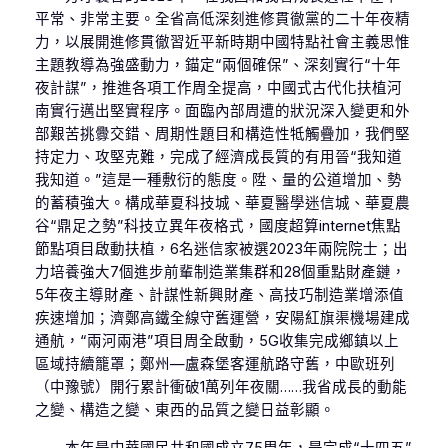
平常、非常主要。全省高低深刻進修貫徹黨的二十年夜精
力，以展開進修貫徹習近平新時期中國特點社會主義思惟
主題教導為強盛動力，錨定“兩個確保”、深刻實行“十年
夜計謀”，推進各項工作周全提高，中國式古代化扶植河
南實行邁出堅實程序。面臨內部周遭的狀況深入變更和外
部艱苦挑釁交錯、周期性題目和構造性牴觸疊加，我們堅
持定力、攻堅克難，完成了經濟成長質的有用晉“我知道
我知道。”這是一種敷衍的態度。陞、量的公道增加、勢
的蓄積強大。構成華夏科技城、華夏醫學迷信城、華夏農
谷“鼎足之勢”科技立異年夜格式，國度超算internet焦點
節點項目啟動扶植，6名迷信家被選2023年兩院院士；出
力培養強大7個進步前輩制造業集群和28個重點財產鏈，
5年夜主導財產、計謀性新興財產、高技巧制造業增添值
疾速增加；濟鄭高鐵全線守舊運營，安陽紅旗渠機場建成
通航，“兩河兩港”項目周全啟動，5G收集完成鄉鎮以上
區域持續籠罩；鄭州—盧森堡客運航路守舊，中歐班列
（中豫號）開行累計衝破1萬列年夜關……我省成長的動能
之變、構造之變、東西的品質之變日益彰顯。
本年是中華國民共和國成立75周年，是完成“十四五”