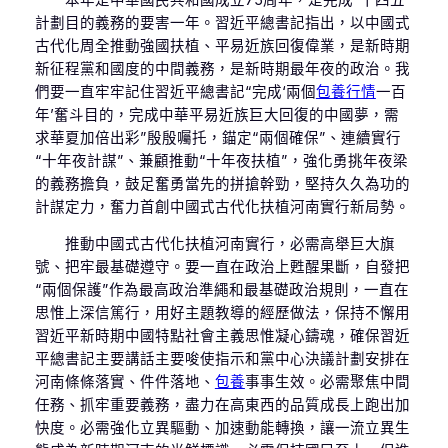
計劃目的義務的要害一年。習近平總書記指出，以中國式
古代化周全推動強國扶植、平易近族回復偉業，是新時期
新征程黨和國度的中間義務，是新時期最年夜的政治。我
們要一直牢牢記住習近平總書記“完成‘兩個
包養行情
一百
年’奮斗目的，完成中華平易近族巨大回復的中國夢，需
求華夏加倍出彩”殷殷囑托，錨定“兩個確保”、連續實行
“十年夜計謀”、兼顧推動“十年夜扶植”，強化勇挑年夜梁
的義務擔負，鼓足奮勇當先的拼搶幹勁，堅持久久為功的
計謀定力，奮力首創中國式古代化扶植河南實行新局勢。
推動中國式古代化扶植河南實行，必需高舉巨大旗
號、把牢最基礎遵守。要一直在政治上甦醒果斷，自發把
“兩個保護”作為最高政治準繩和最基礎政治規則，一直在
思惟上深信篤行，用好主題教導的經歷做法，保持不懈用
習近平新時期中國特點社會主義思惟凝心鑄魂，確保習近
平總書記主要講話主要唆使指示和黨中心決議計劃安排在
河南條條落實、件件落地、
包養
事事生效。必需聚焦中間
任務、抓牢重要義務，盡力在高東西的品質成長上跑出加
快度。必需強化立異驅動、加速動能轉換，讓一流立異生