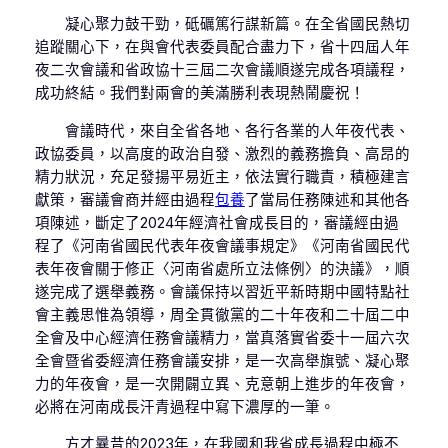
凝心聚力鼓干勁，砥礪篤行謀新篇。在全省國民熱切
追蹤關心下，在與會代表委員配合盡力下，省十四屆人年
夜二次會議和省政協十三屆二次會議順遂完成各項議程，
成功終結。我們對兩會的美滿勝利表現熱鬧慶祝！
會議時代，來自全省各地、各行各業的人年夜代表、
政協委員，以高度的政治自發、激烈的義務擔負、高昂的
精力狀況，充足發揚平易近主，依法實行職責，積極建言
獻策，審議會商并經由過程
包養
了當局任務陳述和其他各
項陳述，斷定了2024年經濟社會成長目的，審議經由過
程了《河南省國民代表年夜會議事規定》《河南省國民代
表年夜會關于修正〈河南省處所立法條例〉的決議》，順
遂完成了選舉義務。會議保持以習近平新時期中國特點社
會主義思惟為領導，周全貫徹黨的二十年夜和二十屆二中
全會及中心經濟任務會議精力，當真落實省委十一屆六次
全會暨省委經濟任務會議安排，是一次高舉旗號、凝心聚
力的年夜會，是一次開闢立異、克意朝上進步的年夜會，
必將在河南成長汗青過程中寫下濃厚的一筆。
方才曩昔的2023年，在我國和我省成長過程中極不