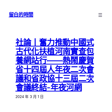
跳
至
留白的時間
主
要
內
容
社論丨奮力推動中國式
古代化扶植河南實查包
養網站行——熱鬧慶賀
省十四屆人年夜二次會
議和省政協十三屆二次
會議終結-年夜河網
2024 年 3 月 1 日