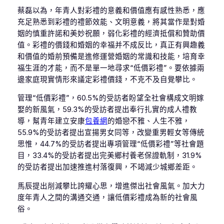
蔡磊以為，年青人對彩禮的意義和價值應有感性熟悉，應
充足熟悉到彩禮的禮節效能、文明意義，將其當作是對婚
姻的慎重許諾和美妙祝願，弱化彩禮的經濟抵償和贊助價
值。彩禮的價錢和婚姻的幸福并不成反比，真正有興趣義
和價值的婚前預備是進修運營婚姻的常識和技能，培育幸
福生涯的才能，而不是單一地尋求“低價彩禮”。要依據兩
邊家庭現實情形來議定彩禮價錢，不克不及自覺攀比。
管理“低價彩禮”，60.5%的受訪者盼望全社會構成文明嫁
娶的新風氣，59.3%的受訪者提出奉行扎實的成人禮教
導，幫青年建立安康
包養網
的婚戀不雅、人生不雅，
55.9%的受訪者提出宣揚男女同等，改變重男輕女等傳統
思惟，44.7%的受訪者提出專項管理“低價彩禮”等社會題
目，33.4%的受訪者提出完美鄉村養老保證軌制，31.9%
的受訪者提出加速推進村落復興，不竭減少城鄉差距。
馬辰提出削減攀比誇耀心思，增進傑出社會風氣。加大力
度年青人之間的溝通交通，讓低價彩禮成為新的社會風
俗。