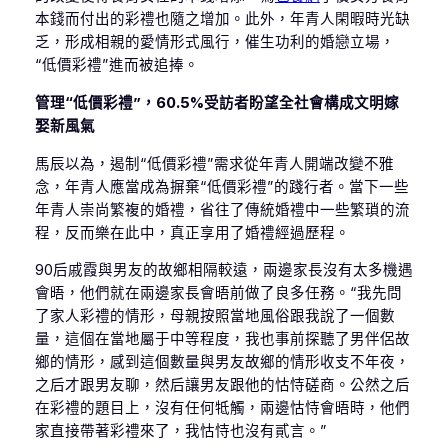
本錢而付出的彩禮也隨之增加。此外，年青人閑暇時光缺
乏，形成相親的愛情形式風行，催生功利的婚戀立場，
“低價彩禮”進而被追捧。
管理“低價彩禮”，60.5%受訪者盼望全社會構成文明嫁
娶新風氣
馬辰以為，遏制“低價彩禮”需求從年青人開端改變不雅
念，年青人應當成為摒棄“低價彩禮”的踐行者。當下一些
年青人崇尚繁複的婚禮，省往了傳統婚禮中一些繁瑣的流
程，反而樂在此中，真正享用了婚禮經過歷程。
90后戚霞與男友的故鄉相隔較遠，兩邊家長沒有太多機遇
會晤，他們就在兩邊家長會晤前做了良多任務。“我先問
了家人彩禮的情形，母親按照當地風俗跟我說了一個數
量，這個在當地屬于中等程度，我也事前探聽了男伴侶故
鄉的情形，感到這個數量與男友故鄉的情形收支不年夜，
之后才跟男友聊，然后讓男友跟他的怙恃磋商。公然之后
在彩禮的題目上，沒有任何牴觸，兩邊怙恃會晤時，他們
家直接帶著彩禮來了，我怙恃也沒有貳言。”