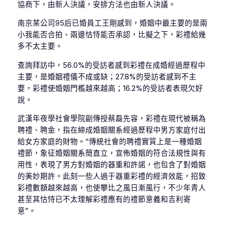
協商下，由新人決議，安排方法也由新人決議。
南京某公司95后已婚員工王剛感到，婚姻中最主要的是兩
小我能否合拍、兩邊怙恃能否承認，比擬之下，彩禮給幾
多不太主要。
查詢拜訪中，56.0%的受訪者感到彩禮在成婚經過歷程中
主要，是婚姻禮儀不成或缺；27.8%的受訪者感到不主
要，彩禮使婚姻門檻越來越高；16.2%的受訪者表現欠好
說。
武漢年夜學社會學院副傳授蔡磊先容，彩禮在現代被稱為
聘禮、聘金，指在締成婚姻關系經過歷程中男方家庭付出
給女方家庭的財物。“傳統社會的聘禮實質上是一種婚姻
禮節，象征婚姻關系簡直立，宣佈婚姻的符合法規性與有
用性，表現了男方對婚姻的器重和許諾，也包含了對婚姻
的美妙期許。此刻一些人過于器重彩禮的經濟效能，招致
彩禮數額越來越高，也使攀比之風日漸風行，不少年青人
甚至其怙恃已不太理解彩禮應有的禮節意義和吉利寄
意”。