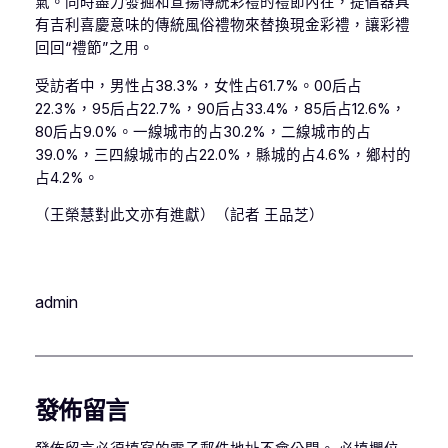
氣。同時盡力發掘和宣揚傳統彩禮的禮節內在，提倡器具
有吉利喜慶意味的傳統風俗禮物來替換現金彩禮，讓彩禮
回回“禮節”之用。
受訪者中，男性占38.3%，女性占61.7%。00后占
22.3%，95后占22.7%，90后占33.4%，85后占12.6%，
80后占9.0%。一線城市的占30.2%，二線城市的占
39.0%，三四線城市的占22.0%，縣城的占4.6%，鄉村的
占4.2%。
（王榮慧對此文亦有進獻）（記者 王品芝）
admin
發佈留言