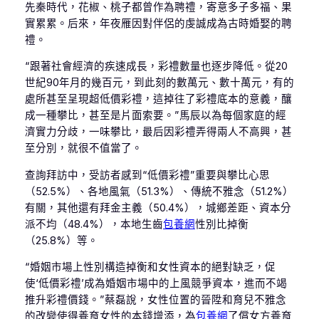
先秦時代，花椒、桃子都曾作為聘禮，寄意多子多福、果
實累累。后來，年夜雁因對伴侶的虔誠成為古時婚娶的聘
禮。
“跟著社會經濟的疾速成長，彩禮數量也逐步降低。從20
世紀90年月的幾百元，到此刻的數萬元、數十萬元，有的
處所甚至呈現超低價彩禮，這掉往了彩禮底本的意義，釀
成一種攀比，甚至是片面索要。”馬辰以為每個家庭的經
濟實力分歧，一味攀比，最后因彩禮弄得兩人不高興，甚
至分別，就很不值當了。
查詢拜訪中，受訪者感到“低價彩禮”重要與攀比心思
（52.5%）、各地風氣（51.3%）、傳統不雅念（51.2%）
有關，其他還有拜金主義（50.4%），城鄉差距、資本分
派不均（48.4%），本地生齒
包養網
性別比掉衡
（25.8%）等。
“婚姻市場上性別構造掉衡和女性資本的絕對缺乏，促
使‘低價彩禮’成為婚姻市場中的上風競爭資本，進而不竭
推升彩禮價錢。”蔡磊說，女性位置的晉陞和育兒不雅念
的改變使得養育女性的本錢增添，為
包養網
了償女方養育