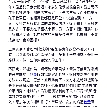
“我有一個好伴侶，老公從上學時就追她，追了很多多少
年，最后終于走進婚姻。她對這段情感很自負，最基礎不
在乎彩禮幾多，都是男方家定，可是男方家反而不想讓女
孩子受冤枉，各類禮數都很是周全。”戚霞感到，一方
面，女性要對行將走進的婚姻有信念，從全體上考量對方
及家庭，不要太在乎細枝小節；另一方面，假如兩邊能心
平氣和地交通，站在對方的角度換位思慮，彩禮題目不會
成為太年夜的困擾。
王剛以為，管理“低價彩禮”要領導青年改變不雅念。同
時，男女兩邊可以在彩禮之外，多發明些典禮感，好比一
路游玩，做一些印象更深入的工作。
蔡磊說，彩禮作為一項傳統婚姻風俗，實質寄義是對婚姻
的莊重許諾，
包養
假如完整撤消彩禮，很難找到更有用的
方法來表現這一意義。並且此刻不少女方家庭將彩禮當作
是本身莊嚴和價值的象征，也很難讓他們接收“零彩禮”的
婚姻情勢。他以為，為彩禮價錢制訂下限，奉行“低彩禮”
或許更為實在可行，並且“低彩禮”在良多處所已獲得成
效，應加年夜宣揚和推行，營建傑出安康的婚禮
包養
風