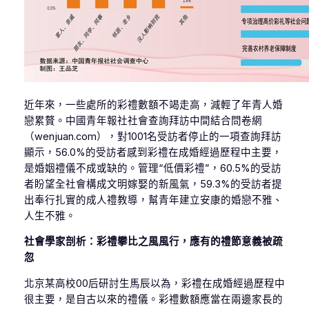
近年來，一些處所的彩禮數額不竭走高，減輕了年青人婚
戀累贅。中國青年報社社會查詢拜訪中間結合問卷網
（wenjuan.com），對1001名受訪者停止的一項查詢拜訪
顯示，56.0%的受訪者感到彩禮在成婚經過歷程中主要，
是婚姻禮儀不成或缺的。管理“低價彩禮”，60.5%的受訪
者盼望全社會構成文明嫁娶的新風氣，59.3%的受訪者提
出奉行扎實的成人禮教導，幫青年建立安康的婚戀不雅、
人生不雅。
社會學家剖析：彩禮攀比之風風行，應有的禮節意義被疏
忽
北京某高校00后研討生馬辰以為，彩禮在成婚經過歷程中
很主要，是自古以來的禮儀。彩禮數額應當在兩邊家長的