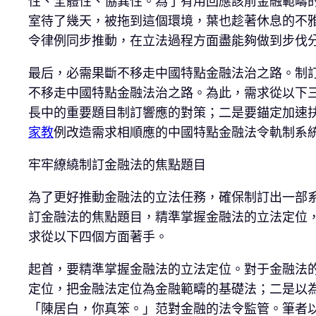
性、全體性、協異性。為了有用回應該前金融範疇
室待了幾天，被拖到這個環境，葉也趁著休息的不雅
令律例同步推動，在立法過程方面盡能夠做到步伐
最后，必需果斷不移走中國特點金融法治之路。制
不移走中國特點金融法治之路。為此，需求從以下
長中的重要題目制訂響應的對策；二是要錨定加速
家教
例改造需求相順應的中國特點金融法令軌制系
牢牢繚繞制訂金融法的焦點題目
為了更好推動金融法的立法任務，確保制訂出一部
訂金融法的焦點題目，精準掌握金融法的立法定位
求從以下四個方面著手。
起首，要精準掌握金融法的立法定位。對于金融法
定位，把金融法定位為金融範疇的基礎法；二是以
「陳居白，你真笨。」范對金融的法令監管。筆者