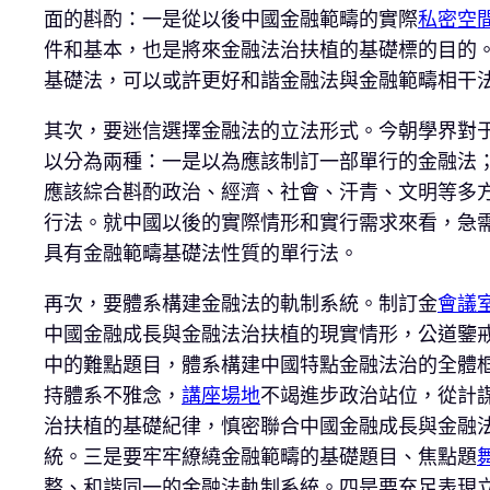
面的斟酌：一是從以後中國金融範疇的實際
私密空
件和基本，也是將來金融法治扶植的基礎標的目的
基礎法，可以或許更好和諧金融法與金融範疇相干
其次，要迷信選擇金融法的立法形式。今朝學界對
以分為兩種：一是以為應該制訂一部單行的金融法
應該綜合斟酌政治、經濟、社會、汗青、文明等多
行法。就中國以後的實際情形和實行需求來看，急
具有金融範疇基礎法性質的單行法。
再次，要體系構建金融法的軌制系統。制訂金
會議
中國金融成長與金融法治扶植的現實情形，公道鑒
中的難點題目，體系構建中國特點金融法治的全體
持體系不雅念，
講座場地
不竭進步政治站位，從計
治扶植的基礎紀律，慎密聯合中國金融成長與金融
統。三是要牢牢繚繞金融範疇的基礎題目、焦點題
整、和諧同一的金融法軌制系統。四是要充足表現