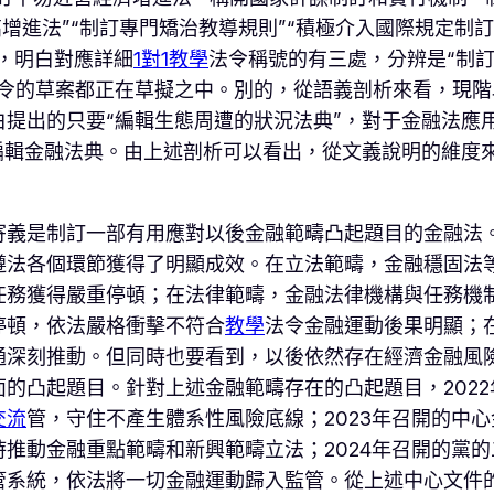
高增進法”“制訂專門矯治教導規則”“積極介入國際規定制訂
中，明白對應詳細
1對1教學
法令稱號的有三處，分辨是“制訂
法令的草案都正在草擬之中。別的，從語義剖析來看，現
提出的只要“編輯生態周遭的狀況法典”，對于金融法應用
編輯金融法典。由上述剖析可以看出，從文義說明的維度
寄義是制訂一部有用應對以後金融範疇凸起題目的金融法
遵法各個環節獲得了明顯成效。在立法範疇，金融穩固法
任務獲得嚴重停頓；在法律範疇，金融法律機構與任務機
停頓，依法嚴格衝擊不符合
教學
法令金融運動後果明顯；
通深刻推動。但同時也要看到，以後依然存在經濟金融風
的凸起題目。針對上述金融範疇存在的凸起題目，202
交流
管，守住不產生體系性風險底線；2023年召開的中
推動金融重點範疇和新興範疇立法；2024年召開的黨
管系統，依法將一切金融運動歸入監管。從上述中心文件