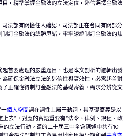
題目，精準掌握金融法的立法定位，迷信選擇金融法
月，司法部有關擔任人確認，司法部正在會同有關部分
劃制訂金融法的總體思緒，牢牢繚繞制訂金融法的焦
務起首要處理的嚴重題目，也是本文剖析的邏輯出發
。為確保金融法立法的迷信性與實效性，必需起首對
為了正確懂得制訂金融法的基礎寄義，需求分辨從文
”一
個人空間
詞在詞性上屬于動詞，其基礎寄義是以
斷定上去”，對應的賓語重要有“法令、律例、規程、政
重的立法行動。黨的二十屆三中全會陳述中共有10
制訂金融法”“制訂工貿易用地應用權延期和到
共享空