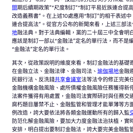
間
期后續期政策”“尺度制訂”“制訂平易近族連合提
改造義務書”。在上述10處應用“制訂”的相干表述
連合提高法”。從官方公布的新聞來看，上述三部
地
融法典。對于法典編輯，黨的二十屆三中全會明白
應該是制訂一部以“金融法”定名的單行法，而不是
“金融法”定名的單行法。
其次，從政策說明的維度來看，制訂金融法的基礎
在金融立法、金融法律、金融司法、
瑜伽場地
金融
民銀行法、反洗錢
共享會議室
法等法令的修正完美
金融機構金融風險、處所債權金融風險任務獲得新
法案件獲得有用處置，金融司法實際研討與任務交
腐朽題目屢禁不止、金融監管和管理才能單薄等方面
例改造，誇大要依法將各類金融運動所有的歸入監
防范化解金融風險，要加大力度金融法治扶植，實時
安排，明白提出要制訂金融法，誇大要完美金融監