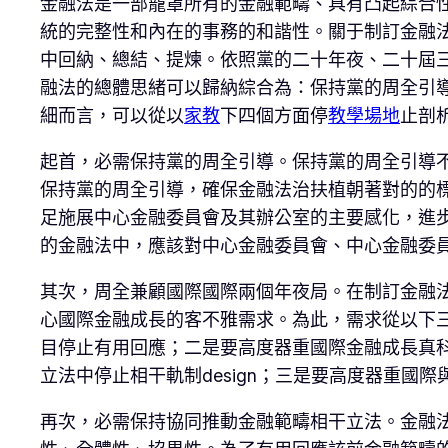
金融法是一部籠罩所有的金融範疇、具有凸起綜合性
統的完整性和內在的事務的和諧性。關于制訂金融
中回納、總結、提煉。依照黨的二十年夜、二十屆
融法的總體思緒可以歸納綜合為：保持黨的周全引
細而言，可以從以
家教
下四個方面停
教學場地
止剖
起首，必需保持黨的周全引導。保持黨的周全引導
保持黨的周全引導，確保金融法治扶植朝著對的的
足施展中心金融委員會及其辦公室的主要感化，進
的金融法中，應該對中心金融委員會、中心金融委
其次，周全兼顧國際國際兩個年夜局。在制訂金融
心國際金融成長的客不雅需求。為此，需求從以下
目停止有用回應；二是要高度器重國際金融成長真科
立法中停止相干軌制design；三是要高度器重國
再次，必需保持協同推動金融範疇相干立法。金融