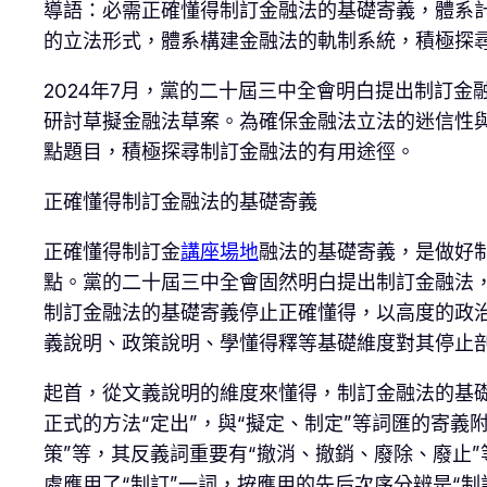
導語：必需正確懂得制訂金融法的基礎寄義，體系
的立法形式，體系構建金融法的軌制系統，積極探
2024年7月，黨的二十屆三中全會明白提出制訂
研討草擬金融法草案。為確保金融法立法的迷信性
點題目，積極探尋制訂金融法的有用途徑。
正確懂得制訂金融法的基礎寄義
正確懂得制訂金
講座場地
融法的基礎寄義，是做好
點。黨的二十屆三中全會固然明白提出制訂金融法
制訂金融法的基礎寄義停止正確懂得，以高度的政
義說明、政策說明、學懂得釋等基礎維度對其停止
起首，從文義說明的維度來懂得，制訂金融法的基礎
正式的方法“定出”，與“擬定、制定”等詞匯的寄義
策”等，其反義詞重要有“撤消、撤銷、廢除、廢止
處應用了“制訂”一詞，按應用的先后次序分辨是“制