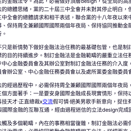
的金融法令。為此，必需做好頂層design，從全局的
法的總體思緒，黨的二十屆三中全會并未對其停止明白，
三中全會的總體請求和相干表述，聯合黨的十八年夜以來
導、保持周全兼顧國際國際兩個年夜局、保持協同推動金
析。
不只是新情勢下做好金融法治任務的最基礎包管，也是制
標的目的持續進步。制訂金融法是金融範疇的嚴重立法任
步中心金融委員會及其辦公室對制訂金融法任務的介入度
員會辦公室、中心金融任務委員會以及處所黨委金融委員
法的經過歷程中，必需保持周全兼顧國際國際兩個年夜局
三個方面著手：一是要安身國際金融成長現實情形，保持
技天才·正直總裁x
交流
假可憐·絕美男歌手新意向，捉住
際與國際金融的互聯互通，經由過程迷信的立法design
法觸及多個範疇，內在的事務相當復雜，制訂金融法必需