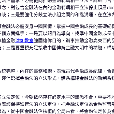
的法治需求，必需協同推動金融範疇相干立法。詳細而言
念，對包含金融法在內的金融範疇相干立法停止頂層des
分歧；三是要強化分歧立法小組之間的和諧溝通，在立法
訂金融法必需安身中國國情，掌握中國金融成長的基礎紀
三個方面進手：一是要以題目為導向，找準中國金融成長
扶植金融
瑜伽教室
強國雄偉目的，辦事推動金融高東西的
統；三是要重視充足接收中國傳統金融文明中的精髓，構
系統完整、內在的事務和諧、表現古代金融成長紀律、合
，迷信選擇金融法的立法形式，體系構建金融法的軌制系
的立法定位，今朝依然存在必定水平的熟悉不合，重要不
為應該保持監管法的立法定位，把金融法定位為金融監管
以為，從中國金融法治扶植的全局來看，將金融法定位為