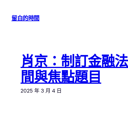
跳
至
留白的時間
主
要
內
容
肖京：制訂金融
間與焦點題目
2025 年 3 月 4 日