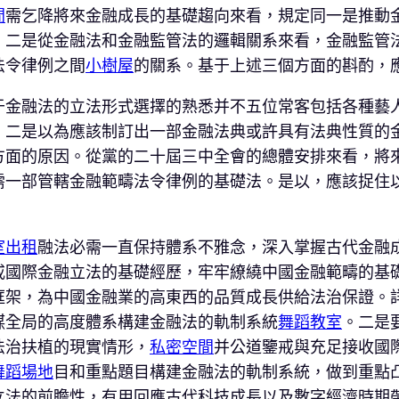
間
需乞降將來金融成長的基礎趨向來看，規定同一是推動
。二是從金融法和金融監管法的邏輯關系來看，金融監管
法令律例之間
小樹屋
的關系。基于上述三個方面的斟酌，
于金融法的立法形式選擇的熟悉并不五位常客包括各種藝
；二是以為應該制訂出一部金融法典或許具有法典性質的
方面的原因。從黨的二十屆三中全會的總體安排來看，將
需一部管轄金融範疇法令律例的基礎法。是以，應該捉住
室出租
融法必需一直保持體系不雅念，深入掌握古代金融
戒國際金融立法的基礎經歷，牢牢繚繞中國金融範疇的基
框架，為中國金融業的高東西的品質成長供給法治保證。
謀全局的高度體系構建金融法的軌制系統
舞蹈教室
。二是
法治扶植的現實情形，
私密空間
并公道鑒戒與充足接收國
舞蹈場地
目和重點題目構建金融法的軌制系統，做到重點
立法的前瞻性，有用回應古代科技成長以及數字經濟時期