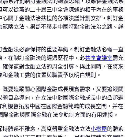
高度體系計劃制訂金融法的總體思緒，以確保金融法系
但可以從黨的二十屆三中全會陳述的相干內在的事務
中心關于金融法治扶植的各項決議計劃安排，制訂金
融範疇立法、果斷不移走中國特點金融法治之路。詳
訂金融法必需保持的重要準繩。制訂金融法必需一直
務，在制訂金融法的經過歷程中，必
共享會議室
需充
，確保黨對金融立法的周全引導。與此同時，在將來
會和金融工委的位置與職責予以明白規則。
，既要追蹤關心國際金融成長現實需求，又要追蹤關
以題目為導向，在立法中對國際金融成長中的凸起題
有利機會拓展中國在國際金融範疇的成長空間，并在
完成國際金融與國際金融在法令軌制方面的有用連接。
保持體系不雅念，高度器重金融法立法
小樹屋
的體系