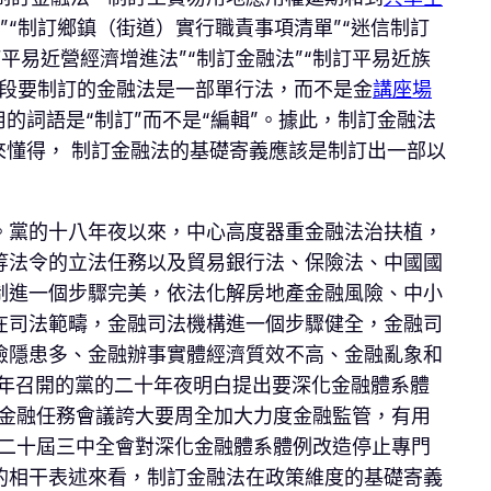
”“制訂鄉鎮（街道）實行職責事項清單”“迷信制訂
平易近營經濟增進法”“制訂金融法”“制訂平易近族
階段要制訂的金融法是一部單行法，而不是金
講座場
的詞語是“制訂”而不是“編輯”。據此，制訂金融法
來懂得， 制訂金融法的基礎寄義應該是制訂出一部以
。黨的十八年夜以來，中心高度器重金融法治扶植，
等法令的立法任務以及貿易銀行法、保險法、中國國
制進一個步驟完美，依法化解房地產金融風險、中小
在司法範疇，金融司法機構進一個步驟健全，金融司
險隱患多、金融辦事實體經濟質效不高、金融亂象和
2年召開的黨的二十年夜明白提出要深化金融體系體
心金融任務會議誇大要周全加大力度金融監管，有用
的二十屆三中全會對深化金融體系體例改造停止專門
的相干表述來看，制訂金融法在政策維度的基礎寄義