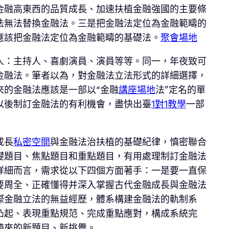
金融高東西的品質成長、加速扶植金融強國的主要條
法無法替換金融法。三是把金融法定位為金融範疇的
應該把金融法定位為金融範疇的基礎法。
聚會場地
人：主持人、喜劇演員、演員等等。同一，年夜致可
金融法。筆者以為，對金融法立法形式的詳細選擇，
來的金融法應該是一部以“金融
講座場地
法”定名的單
以後制訂金融法的有利機會，盡快出臺
1對1教學
一部
成長
私密空間
與金融法治扶植的基礎紀律，慎密聯合
礎題目、焦點題目和重點題目，有用處理制訂金融法
詳細而言，需求從以下四個方面著手：一是要一直保
要周全、正確懂得并深入掌握古代金融成長與金融法
際金融立法的無益經歷，體系構建金融法的軌制系
凸起、表現重點規范、完成重點應對，構成系統完
帶來的新題目、新挑釁。