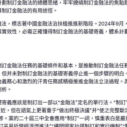
計劃制訂金融法的總體思緒，牢牢繚繞制訂金融法的焦點
尋制訂金融法的有用途徑。
金融法，標志著中國金融法治扶植進進新階段。2024年9
與實效性，必需正確懂得制訂金融法的基礎寄義，體系計
制訂金融法任務的基礎條件和基本，是推動制訂金融法任
，但并未對制訂金融法的基礎寄義停止進一個步驟的明白
治義務心和激烈的汗青任務感積極推進金融法立法過程。
剖析。
寄義應該是制訂出一部以“金融法”定名的單行法。“制訂
附近，但在語氣上更著重于“做出終極決議”并“使之完整
”等。黨的二十屆三中全會應用“制訂”一詞，慎重表白是嚴
訂平易近營經濟增進法”“構開國家計謀制訂和實行機制”“