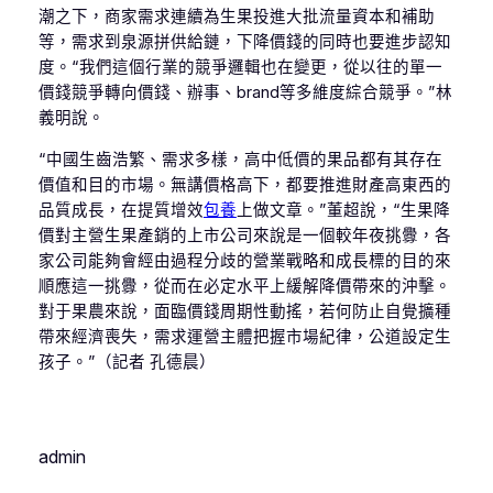
潮之下，商家需求連續為生果投進大批流量資本和補助
等，需求到泉源拼供給鏈，下降價錢的同時也要進步認知
度。“我們這個行業的競爭邏輯也在變更，從以往的單一
價錢競爭轉向價錢、辦事、brand等多維度綜合競爭。”林
義明說。
“中國生齒浩繁、需求多樣，高中低價的果品都有其存在
價值和目的市場。無講價格高下，都要推進財產高東西的
品質成長，在提質增效
包養
上做文章。”董超說，“生果降
價對主營生果產銷的上市公司來說是一個較年夜挑釁，各
家公司能夠會經由過程分歧的營業戰略和成長標的目的來
順應這一挑釁，從而在必定水平上緩解降價帶來的沖擊。
對于果農來說，面臨價錢周期性動搖，若何防止自覺擴種
帶來經濟喪失，需求運營主體把握市場紀律，公道設定生
孩子。”（記者 孔德晨）
admin