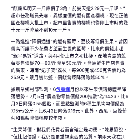
“麒麟瓜明天一斤廉價了3角，前幾天還2.29元一斤呢。”
超市任務職員先容，異樣廉價的還有國產櫻桃，現在正值
國產櫻桃大批上市，超市里售賣的櫻桃也從剛上市時的幾
十元一斤降至不到10元一斤。
一路進進“降價通道”的還有藍莓、荔枝等低價生果。曾因
價高而讓不少花費者望而生畏的藍莓，比來的價錢走起
“親平易近”道路，與4月份上市之初比擬，產地青島的藍
莓零售價從70—80/斤降至50元/斤。盒馬鮮生門店售賣
的廣東、海南“妃子笑”荔枝，每900克或450克售價均為
25.9元。跟月初比擬，價錢曾經降落跨越50%。
據農業鄉村部監測，6
包養網
月份以來生果價錢總體呈降
落態勢。7月5日“農產物零售價錢200指數”為114.23，比6
月3日降落0.55個點，而重點監測的6種生果均勻價錢為
7.15元/公斤，比6月3日降落0.16元。此外，西瓜、巨峰葡
萄和鴨梨降價幅度較年夜。
“生果降價，對我們花費者而言確定是功德。”陳思遠說，
“但比起價錢，我仍是更重視東西的品質。前兩天我在別