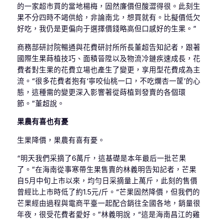
的一家超市買的當地楊梅，固然廉價但酸澀得很。此刻生
果不分四時不竭供給，非論南北，想買就有。比擬價低欠
好吃，我仍是更偏向于選擇價錢略高但口感好的生果。”
商務部研討院暢通與花費研討所所長董超告知記者，跟著
國際生果蒔植技巧、面積晉陞以及物流冷鏈疾速成長，花
費者對生果的花費立場也產生了變更，享用型花費成為主
流。“很多花費者抱有‘寧咬仙桃一口，不吃爛杏一筐’的心
態，這種需的變更深入影響著從蒔植到發賣的各個環
節。”董超說。
果農有喜也有憂
生果降價，果農有喜有憂。
“明天我們采摘了6萬斤，這基礎是本年最后一批芒果
了。”在海南從事寒帶生果售賣的林義明告知記者，芒果
自5月中旬上市以來，均勻日采摘量上萬斤，此刻的售價
曾經比上市時低了約1.5元/斤。“芒果固然降價，但我們的
芒果經由過程與電商平臺一起配合銷往全國各地，銷量很
年夜，很受花費者愛好。”林義明說，“這是海南昌江的雞