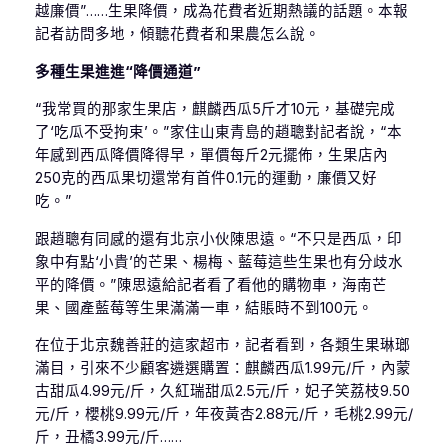
越廉價”……生果降價，成為花費者近期熱議的話題。本報
記者訪問多地，傾聽花費者和果農怎么說。
多種生果進進“降價通道”
“我常買的那家生果店，麒麟西瓜5斤才10元，基礎完成
了‘吃瓜不受拘束’。”家住山東青島的趙聰對記者說，“本
年感到西瓜降價降得早，單價每斤2元擺佈，生果店內
250克的西瓜果切還常有首件0.1元的運動，廉價又好
吃。”
跟趙聰有同感的還有北京小伙陳思遠。“不只是西瓜，印
象中有點‘小貴’的芒果、楊梅、藍莓這些生果也有分歧水
平的降價。”陳思遠給記者看了看他的購物車，海南芒
果、國產藍莓等生果滿滿一車，結賬時不到100元。
在位于北京魏善莊的這家超市，記者看到，各類生果琳瑯
滿目，引來不少顧客遴選購置：麒麟西瓜1.99元/斤，內蒙
古甜瓜4.99元/斤，久紅瑞甜瓜2.5元/斤，妃子笑荔枝9.50
元/斤，櫻桃9.99元/斤，年夜黃杏2.88元/斤，毛桃2.99元/
斤，丑橘3.99元/斤……