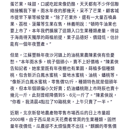
蛋芒果，味甜，口感吃起來像奶酪，天天都有不少伴侶聯
絡接觸我下單。雨水年夜的那幾天，采不了芒果，顧客城
市提早下單等候發果。”除了芒果外，還有一大量百噴鼻
果、荔枝、菠蘿等生果在售，林義明說：“頓時牛油果也
要上市了，本年我們擴展了這類入口生果種類產量，得益
于海南得天獨厚的蒔植前提，果子品德好、價錢低，估計
能有一個年夜豐產。”
但是，江蘇豐縣年夜沙河鎮上的油桃果農陳素俠有些憂
愁。“本年雨水多，桃子個頭小，賣不上好價格。”陳素俠
告知記者，她家里既有年夜棚也有果園，蒔植多個種類
桃，包含新沂白鳳水蜜桃、當地水蜜桃、油桃、蟠桃等。
“像新沂白鳳水蜜桃，零售價12/斤，種類特色就是個頭年
夜，但本年個頭偏小欠好賣；奶油蟠桃剛上市時辰也賣十
幾元一斤，此刻曾經降價到5、6元一斤了。”陳素俠說，
“你看，我清晨4點拉了10箱桃來，上午只賣了一半。”
近期，北京新發地農產物零售市場西瓜的日上市量超
2000噸。由于西瓜是炎天花費者常買的生果種類，固然
量年夜價低，瓜農卻不太煩惱賣不出往。“麒麟的零售價