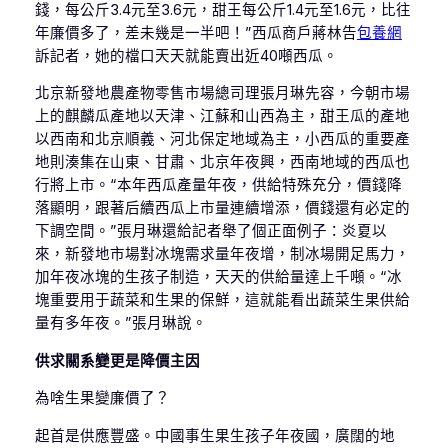
錢，每公斤3.4元至3.6元，甜王每公斤1.4元至1.6元，比往
年廉價多了，差未幾是一半吧！”西瓜商戶蔣林告
包養網
訴記者，她的檔口天天就能賣出近40噸西瓜。
北京新發地農產物零售市場總司理張月琳先容，今朝市場
上的麒麟瓜產地以天津、江蘇和山西為主，甜王瓜的產地
以西南和北京順義、河北保定地域為主，小西瓜的重要產
地則湊集在山東、甘肅、北京年夜興，西南地域的西瓜也
行將上市。“本年西瓜產量年夜，供給特殊充分，價錢降
落顯明，跟著后續西瓜上市量連續增添，價錢還有必定的
下調空間。”張月琳還給記者舉了個正面例子：炎夏以
來，新發地市場對冰塊需求量年夜增，制冰場開足馬力，
加年夜冰塊的生孩子制造，天天的供給量達上千噸。“冰
塊重要用于蔬菜和生果的保鮮，這就能看出蔬菜生果供給
量有多年夜。”張月琳說。
供求關系變更是降價主因
為啥生果變廉價了？
起首是供應豐盛。中國事生果生孩子年夜國，廣闊的地