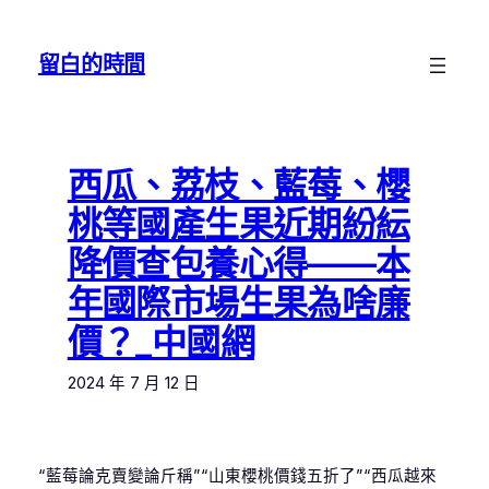
跳
至
留白的時間
主
要
內
容
西瓜、荔枝、藍莓、櫻
桃等國產生果近期紛紜
降價查包養心得——本
年國際市場生果為啥廉
價？_中國網
2024 年 7 月 12 日
“藍莓論克賣變論斤稱”“山東櫻桃價錢五折了”“西瓜越來