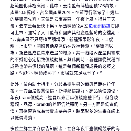
起範圍化蒔植高潮。此中，云南藍莓蒔植面積17.6萬畝，
產量10.5萬噸，占全國產量20%。在藍莓行業做了十幾年
的張衛國先容，天氣是云南產區一年夜上風。得益于天
氣，云南藍莓最快下果。早熟種類12月左
包養網價錢
右即
可上市，彌補了入口藍莓和國際其他產區藍莓的空檔期。
“云南產區不只蒔植面積增添，新種類果形年夜、口感
甜、上市早，國際其他產區仍在改進種類。”張衛國以
為，新產區成長帶來產量的增添，某一階段內產量與需求
的不婚配必定招致價錢動搖。與此同時，新種類從試種到
成熟也帶來價錢的降落，這是每個新種類成長的必經之
路。“技巧、種類成熟了，市場就充足競爭了。”
此外，業內助士指出，分歧品德生果的價錢差距在拉年
夜。一方面是優質優價，新種類價錢好、高品德價錢優、
年夜brand價錢高。進夏以來西瓜價錢總體下行，但分歧
種類、品德、brand的差距仍然顯明。另一方面是低質低
價，直播帶貨成為發賣主要渠道，越來越多的生果在線上
以低價滯銷。
多位生鮮生果商家告知記者，在各年夜平臺價錢競爭的海