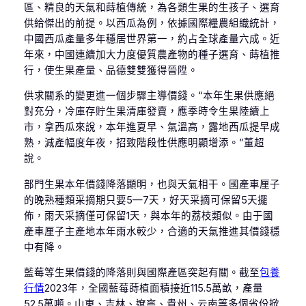
區、精良的天氣和蒔植傳統，為各類生果的生孩子、選育
供給傑出的前提。以西瓜為例，依據國際糧農組織統計，
中國西瓜產量多年穩居世界第一，約占全球產量六成。近
年來，中國連續加大力度優質農產物的種子選育、蒔植推
行，使生果產量、品德雙雙獲得晉陞。
供求關系的變更進一個步驟主導價錢。“本年生果供應絕
對充分，冷庫存貯生果清庫發賣，應季時令生果陸續上
市，拿西瓜來說，本年進夏早、氣溫高，露地西瓜提早成
熟，減產幅度年夜，招致階段性供應明顯增添。”董超
說。
部門生果本年價錢降落顯明，也與天氣相干。國產車厘子
的晚熟種類采摘期只要5—7天，好天采摘可保留5天擺
佈，雨天采摘僅可保留1天，與本年的荔枝類似。由于國
產車厘子主產地本年雨水較少，合適的天氣推進其價錢穩
中有降。
藍莓等生果價錢的降落則與國際產區突起有關。截至
包養
行情
2023年，全國藍莓蒔植面積接近115.5萬畝，產量
52.5萬噸。山東、吉林、遼寧、貴州、云南等多個省份掀