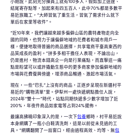
小剛說，此刻光分揀員工就有100多人，假如加上送達、
結尾寄存點等，加起來有四五百人，此中70%都是多數平
易近族職工，“大師習氣了重生活，習氣了需求什么就下
單后在家里等收件”。
“近10年來，我們讓越來越多偏僻山區的農特產物走向全
國的同時，也努力于讓偏僻地域的花費者和城市用戶一
樣，便捷地取得普遍的商品選擇，共享電商平臺高東西的
品質成長的盈利。”拼多多相干擔任人表現，不論出山，
仍是進村，物流本錢高企一向是行業痛點，而直擊這一痛
點是盼望可以或許撬動生態中的更多商家參加偏僻地域的
市場與花費復興傍邊，增添商品暢通、激起市場活氣。
現在，一些“巴扎”上沒有的商品，正逐步呈現在新疆村平
易近的“購物清單”里。伊犁州一處快遞網點擔任人說，
2024年“雙十一”時代，站點同期快遞多少數字增加了近
200%，年夜件商品如家電等占到24%擺佈。
最讓高拂曉印象深入的是，一次下
包養
鄉時，村平易近說
本身網購了一瓶小白鞋清洗劑，這是以前從未見過的工
具。“網購翻開了一扇窗口，經由過程高效、均等、無
包