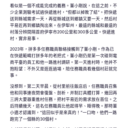
看似是一個不成能完成的義務。董小剛說，在這之前，不
少企業測驗考試過快遞進村，“但都以掉敗了結”。把快遞
送到縣城需求一天，再從縣城送到鄉鎮又要一天，然后村
平易近再到鄉鎮掏出來。在伊犁州，最遠的縣城和最遠的
村落分辨間隔首府伊寧市200公里和300多公里。快遞進
村，實非易事。
2023年，拼多多任務職員聯絡接觸到了董小剛。作為已
在快遞範疇打拼多年的老把式，董小剛仍是第一次碰到電
商平臺的員工和他一路進村調研。第一天進村時，他并不
抱盼望：不外又是逛逛過場，陪任務職員看幾個村莊就完
事。
沒想到，第二天早晨，從村里前往飯店后，任務職員召集
他和同事連夜閉會復盤、剖析，并制訂具體打算，幾回再
三誇大要器重進村任務，把村平易近的需求放在首位。之
后持續幾天，這名任務職員比他起得早、睡得晚。那時董
小適才認識到，“這回似乎是來真的！”一口吻，他們一路
跑完了一個縣的30個村。