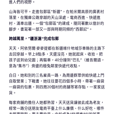
進人們的視野。
山海皆可平。走進包郵區“新疆”，在帕米爾高原的廣袤村
落里，在獨庫公路穿越的天山深處，電商西進、快遞進
村、滿車出疆，一個“包郵區”的建成，隨同著數以億計的
腳步，書寫著一部又一部與時期同頻的“西郵記”。
跨越萬里，“疆浙滬”完成包郵
天天，阿依努爾·麥麥提都在新疆喀什地域莎車縣的主路下
去回穿越。早上8點多，天還沒亮，她就起床、收拾，把
孩子送到幼兒園；再驅車，40分鐘到“巴扎”（維吾爾語，
意為“集市”）旁邊的極兔鄰里快遞代收點。
白日，她和別的三名雇員一路，為周邊群眾供給快遞上門
自取營業；下戰書，她往往要花四個多小時，帶著一麻袋
一麻袋的包裹，到四周20個村的商舖等寄存點，一家家送
貨。
每家商舖的擔任人她都熟習，天天送貨讓彼此成為老友，
經常一路分送朋友電商平臺上什么廉價、什么好吃、哪件