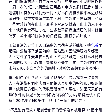
在部門偏僻村落，村里沒有商舖，村平易近重要經由過程
一周一次的“巴扎”購置生涯用品。走過良多村莊后，董小
剛發明，良多村莊情形雷同，好比白叟和多數平易近族群
眾居多，以放牧養殖業為主，村平易近離不開草場；也有
一些村莊散落在山上，夏季下雪后要封路，山上的人下不
來，他們也進不往；在一些多數平易近族聚居的村，說話
欠亨，董小剛和拼多多的任務職員就打手語比劃。
印象最深的是位于天山深處的尼勒克縣種蜂場，這
包養
里
是獨庫公路籠罩范圍內的一個站點。固然游玩淡季都是
人，可到了冬天年夜雪封山，不只路難走，並且本地簡直
一切的飯店、小超市、餐廳都不營業。牧平易近們往往需
求前去100多公里之外的縣城，才幹添置想要的年夜件。
董小剛往了七八趟，洽商了良多家，最后找到一位養蜂
人，在沿街有個小店面。他給店東更高的報答和更好的優
惠，總算把這個村的代收點落定了。現在，這里天天都有
100多件的快遞。另一個名為“石橋”的小村增勢更快，從
每月20件增至140多件，只用了一個月的時光。
“不是沒有需求，是曩昔他們的需求沒有被看見。”董小剛