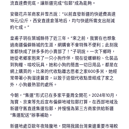
流直達費兜底，讓新疆完成“包郵”成為能夠。
安徽花卉茶商家井雪杰說：“以前直發新疆的快遞費高達
18元/公斤，西安直達倉落地后，均勻快遞所需支出削減
約七成。”
皇甫子玥在葉城縣待了近三年。“來之前，我實在也想象
過南疆偏僻縣城的生涯，網購會不會特殊不便利；此刻我
家都快成了拼多多的小賣部了！”子玥說。一次下鄉時，
她從老鄉家抱來了一只小狗作伴，現在從螺螄粉、化裝品
到狗糧、啃咬玩具，她和小狗的簡直一切日用品，都是在
網上購買的。比來的代收點離志愿者之家600多米，她經
常帶著小狗溜達曩昔，以致于這個代收點曾經成了家之
外，小狗最熟習的處所。
今朝，“集運”形式已在多家平臺周全開花。2024年10月，
淘寶、京東等先后宣布偏僻地域包郵打算，在西部地域及
新疆守舊直達集運包郵，并慢慢為第三方商家供給新疆
“集運配送”辦事補助。
新疆地處亞歐年夜陸腹地，間隔我國台灣東邊重要市場較