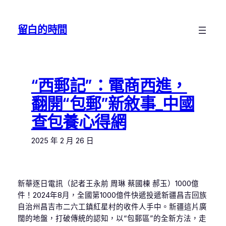
跳
至
留白的時間
主
要
內
容
“西郵記”：電商西進，
翻開“包郵”新敘事_中國
查包養心得網
2025 年 2 月 26 日
新華逐日電訊（記者王永前 周琳 蔡國棟 郝玉）1000億
件！2024年8月，全國第1000億件快遞投遞新疆昌吉回族
自治州昌吉市二六工鎮紅星村的收件人手中。新疆這片廣
闊的地盤，打破傳統的認知，以“包郵區”的全新方法，走