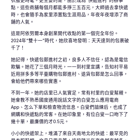
衣服更時髦。更主要的是，由於成為“快遞進村”的辦事
點，這些商舖每個月都能多掙三五百元，大師過去拿快遞
時，也會隨手為家里添置點生涯用品，年夜年夜增添了商
舖的人氣。
這是阿依努爾本身創業開代收點的第一個完全年份。
2024年“雙十一”時代，她欣喜地發明：天天達到的包裹破
千了！
她記得，快遞包郵進村之初，良多人不信任，認為是電信
欺騙。她花了三個月時光，一一到村里宣講，告知村平易
近用拼多多等平臺購物包郵進村、退貨包郵是怎么回事，
會給他們帶來哪些實惠。
不到一年，她的店里已人氣實足，常有村里的白叟幫襯。
她會教不熟悉國度通用說話文字的白叟怎么應用電商
App、怎么下單和檢查物流信息。白叟們諳練后，也成了
網購和快遞點的常客。在她印象里，有位白叟一口吻下了
幾十單，最廉價的才0.5元。
小小的快遞架上，堆滿了來自天南地北的快遞：最罕見的