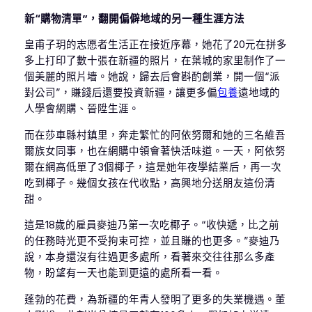
新“購物清單”，翻開偏僻地域的另一種生涯方法
皇甫子玥的志愿者生活正在接近序幕，她花了20元在拼多
多上打印了數十張在新疆的照片，在葉城的家里制作了一
個美麗的照片墻。她說，歸去后會斟酌創業，開一個“派
對公司”，賺錢后還要投資新疆，讓更多偏
包養
遠地域的
人學會網購、晉陞生涯。
而在莎車縣村鎮里，奔走繁忙的阿依努爾和她的三名維吾
爾族女同事，也在網購中領會著快活味道。一天，阿依努
爾在網高低單了3個椰子，這是她年夜學結業后，再一次
吃到椰子。幾個女孩在代收點，高興地分送朋友這份清
甜。
這是18歲的雇員麥迪乃第一次吃椰子。“收快遞，比之前
的任務時光更不受拘束可控，並且賺的也更多。”麥迪乃
說，本身還沒有往過更多處所，看著來交往往那么多產
物，盼望有一天也能到更遠的處所看一看。
蓬勃的花費，為新疆的年青人發明了更多的失業機遇。董