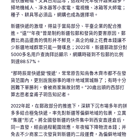
是衣服鞋帽、文具日用品等；這段時光年夜件越來越多，
掃地機械人、凈水器等小家電，電視機、冰箱等大師電；
種子、耕具等必須品，網購也成為選擇項。
新疆快遞的激增，得益于當局部分、平臺企業的配合推
進。“遠”“年夜”曾是制約新疆包郵和發貨的要害原因，郵
費比商品還貴的情形并不鮮見，高企的線上花費本錢讓不
少新疆地域群眾只能一聲嘆息；2022年，新疆郵政部分對
5000多名用戶查詢拜訪顯示，網購時碰到不包郵的比例
到達88.57%。
“那時辰是快遞變‘慢遞’，常常原告知烏魯木齊市都不在發
貨范圍內，更別說我辦事的喀什地域葉城縣了；有時十分
困難下單勝利，會被商家無故封閉。”20歲出頭的西部打
算志愿者皇甫子玥告知記者。
2022年起，在郵政部分的推進下，深耕下沉市場多年的拼
多多結合極兔快遞，率先對新疆等偏僻地域的包裹，立異
“集運”形式，將全國發新疆的快件集中到西安直達倉后，
同一直發，經由過程範圍效應，年夜幅下降物流本錢；并
免去不少商家二次發貨到新疆的二段運費，為偏僻地域物