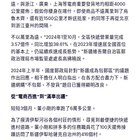
遠，與浙江、廣東、上海等電商重要發貨地均相距4000
公里擺佈；假如你棲身在喀什，即使商品不遠萬里到了烏
魯木齊，還有近1500公里才幹送抵家，約同等于再從北京
到浙江臺州的間隔。
不以萬里為遠。“2024年1至10月，全區快遞營業量完成
3.57億件，同比增加38.61%，在2023年增速居全國首位
的基本上，仍延續疾速成長態勢。”新疆維吾爾自治區郵
政治理局市場監管處處長高拂曉說。
2024年上半年，國度郵政局針對“新疆成為包郵區”的議題
作出回應，相干擔任人明白指出，在各方配合盡力下，新
疆網購“不包郵、不發貨”題目已獲得顯明改良。
從“電商西進”到“滿車出疆”
短短3個月，董小剛的車跑了6萬多公里。
為了摸清伊犁河谷各個村莊的情形，尋覓到最便捷的快遞
進村道路，董小剛和拼多多的任務職員花了100天擺佈接
踵訪問了新疆伊犁哈薩克自治州的416個村。