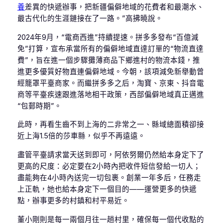
養
差異的快遞辦事，把新疆偏僻地域的花費者和最潮水、
最古代化的生涯鏈接在了一路。”高拂曉說。
2024年9月，“電商西進”持續提速。拼多多發布“百億減
免”打算，宣布承當所有的偏僻地域直達訂單的“物流直達
費”，旨在進一個步驟攤薄商品下鄉進村的物流本錢，推
進更多優質好物直連偏僻地域。今朝，該項減免新舉動曾
經籠罩平臺商家。而繼拼多多之后，淘寶、京東、抖音電
商等平臺疾速跟進落地相干政策，西部偏僻地域真正邁進
“包郵時期”。
此時，再看生齒不到上海的二非常之一、縣域總面積卻接
近上海1.5倍的莎車縣，似乎不再遠遠。
盡管平臺請求當天送到即可，阿依努爾仍然給本身定下了
更高的尺度：必定要在2小時內把收件短信發給一切人；
盡能夠在4小時內送完一切包裹。創業一年多后，任務走
上正軌，她也給本身定下一個目的——運營更多的快遞
點，辦事更多的村鎮和村平易近。
董小剛則是每一兩個月往一趟村里，確保每一個代收點的