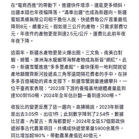
在“電商西進”的帶動下，進疆快件增添、運能更多傾斜，
出疆本錢也年夜幅降落，“滿車出疆”也成為新趨向。新疆
蜜姐黑蜂無限公司相干擔任人說，快遞費每公斤首重最低
降到8元、續重2元，假如是三公斤的產物，只需求郵費12
元，年夜件的產物更是到達2.5元/公斤，運費比此前年夜
年夜下降。
這兩年，新疆水產物更是火爆出圈，三文魚、南美白對
蝦、螃蟹、澳洲海水龍蝦等海鮮產物成為新晉“網紅”。此
中，新疆雪蟹進進“多多豐產館”，最快僅用一地利間就從
產地額爾齊斯河投遞長三角等遠間隔花費者的手中。在拼
多多百億補助的資本支撐下，新疆雪蟹銷量連續攀升，一
位平臺商家表現：“2023年下游的養殖基地總體產量能到
達100到150噸，2024年全年估計翻一番到達300噸。”
收投比的變更反應了這一趨向。高拂曉說，2023年新疆
是出去3.05件、出往1件；此刻數字降到了2.54件，數據
比甘肅、內蒙古、青海都要好。2024年全區57個郵政快
遞辦事古代農業項目，共構成快遞營業量5900余萬件，
同比增加超180%，帶動農業產值近40億元。