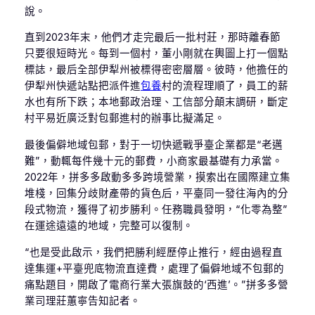
說。
直到2023年末，他們才走完最后一批村莊，那時離春節
只要很短時光。每到一個村，董小剛就在輿圖上打一個點
標誌，最后全部伊犁州被標得密密層層。彼時，他擔任的
伊犁州快遞站點把派件進
包養
村的流程理順了，員工的薪
水也有所下跌；本地郵政治理、工信部分顛末調研，斷定
村平易近廣泛對包郵進村的辦事比擬滿足。
最後偏僻地域包郵，對于一切快遞戰爭臺企業都是“老邁
難”，動輒每件幾十元的郵費，小商家最基礎有力承當。
2022年，拼多多啟動多多跨境營業，摸索出在國際建立集
堆棧，回集分歧財產帶的貨色后，平臺同一發往海內的分
段式物流，獲得了初步勝利。任務職員發明，“化零為整”
在運途遠遠的地域，完整可以復制。
“也是受此啟示，我們把勝利經歷停止推行，經由過程直
達集運+平臺兜底物流直達費，處理了偏僻地域不包郵的
痛點題目，開啟了電商行業大張旗鼓的‘西進’。”拼多多營
業司理莊蕙寧告知記者。