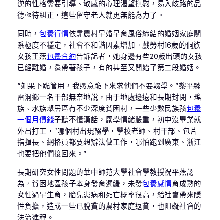
逆的性格需要引導、敏感的心理渴望撫慰，易入歧路的品
德亟待糾正，這些留守老人就更無能為力了。
同時，
包養行情
依靠農村早婚早育風俗締結的婚姻家庭關
系極度不穩定，社會不和諧因素增加。戲勞村16歲的侗族
女孩王燕
包養合約
告訴記者，她身邊有些20歲出頭的女孩
已經離婚，還帶著孩子，有的甚至又開始了第二段婚姻。
“如果下跪管用，我愿意跪下來求他們不要輟學。”黎平縣
雷洞鄉一名干部無奈地說，由于地處邊遠和長期封閉，瑤
族、水族聚居區有不少深度貧困村，一些少數民族孩
包養
一個月價錢
子聽不懂漢話，厭學情緒嚴重，初中沒畢業就
外出打工，“哪個村出現輟學，學校老師、村干部、包片
指揮長、網格員都要想辦法做工作，哪怕跑到廣東、浙江
也要把他們接回來。”
長期研究女性問題的華中師范大學社會學教授祝平燕認
為，貧困地區孩子本身發育遲緩，未發
包養感情
育成熟的
女性過早生育，胎兒患病和死亡概率很高，給社會帶來隱
性負擔，造成一些已脫貧的農村家庭返貧，也阻礙社會的
法治進程。