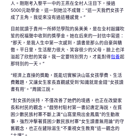
人。剛剛考入黎平一中的王燕在全村人注目下，接過
5000元助學金，這一刻她泣不成聲：“這一天我們女孩子
成了主角，我從來沒有過這種感覺。”
目前就讀于貴州一所師范學院的吳美美，是在全村敲鑼吹
笙的祝福聲中收到的獎學金。她在后來的一封信中寫道：
“那天，是我人生中第一次感到，讀書是那么的自豪與驕
傲。平日里，生活壓力很大、笑容很少的父母，臉上也洋
溢起了欣慰的笑容。我一定要特別努力，才能對得
包養
起
那特別的一天。”
“經濟上直接的獎勵，既能切實解決山區女孩學費、生活
費難題，又讓女生家長直觀感受到‘知識就是金錢’‘女孩讀
書有用’。”周國江說。
“對女孩的扶持，不僅改善了她們的境遇，也正在改變家
長和村民的觀念。”戲勞村駐村第一書記唐定海說，在貧
困少數民族村寨不斷上演“山窩里飛出金鳳凰”的生動故
事，強烈沖擊著貧困少數民族村寨“女生讀書無用論”的守
舊觀念，也正在鏟除滋生“不重視女生教育”這一觀念的
“土壤”。