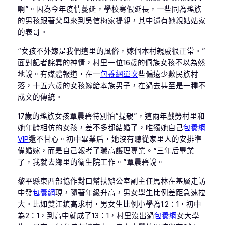
啊”。因為今年疫情蔓延，學校寒假延長，一些同為瑤族
的男孩跟著父母來到吳信梅家提親，其中還有她親姑姑家
的表哥。
“女孩不外嫁是我們這里的風俗，嫁個本村親戚很正常。”
面對記者詫異的神情，村里一位16歲的侗族女孩不以為然
地說。有媒體報道，在一
包養網單次
些偏遠少數民族村
落，十五六歲的女孩嫁給本族男子，在過去甚至是一種不
成文的傳統。
17歲的瑤族女孩覃晨碧特別怕“提親”，這兩年戲勞村里和
她年齡相仿的女孩，差不多都結婚了，唯獨她自己
包養網
VIP
還不甘心。初中畢業后，她沒有聽從家里人的安排準
備婚嫁，而是自己報考了職高護理專業。“三年后畢業
了，我就去鄉里的衛生院工作。”覃晨碧說。
黎平縣東西部協作對口幫扶辦公室副主任馬林在基層走訪
中發
包養網
現，隨著年級升高，男女學生比例差距急速拉
大。比如雙江鎮高求村，男女生比例小學為1.2：1，初中
為2：1，到高中就成了13：1，村里沒出過
包養網
女大學