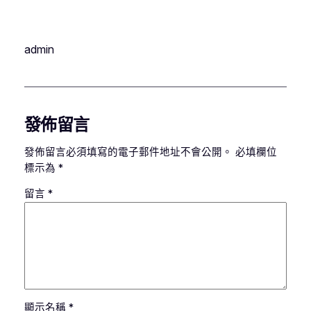
admin
發佈留言
發佈留言必須填寫的電子郵件地址不會公開。
必填欄位
標示為
*
留言
*
顯示名稱
*