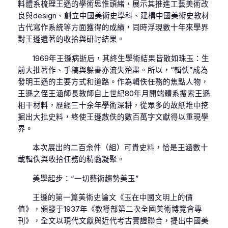
料體系梳理王遜的學術思惟頭緒，展示其推進工藝美術改
良與design、創立中國美術史學科、建構中國美術史教材
古代寫作系統等方面獲得的成績，同時浮現數十年來學界
對王遜遺著的收拾與研討結果。
1969年王遜病逝后，其終生學術結果皆散如珠玉：生
前大批著作、手稿與躲書亦流失殆盡。所以，“輯佚”成為
發明王遜的主要方式和道路。作為輯佚任務的焦點人物，
王遜之侄王涵師長教師自上世紀80年月開端體系搜索王遜
相干材料，歷經三十余年學術深耕，從眾多的故紙堆中挖
掘出大批史料，終使王遜散佚的數百萬字文獻得以重現學
界。
本次展出的二百余件（組）可貴史料，恰是王涵數十
載輯佚與收拾任務的精髓凝聚。
美學起步：“一切藝術趨勢美玉”
王遜的第一篇美術史論文《玉在中國文明上的價
值》，頒發于1937年《教導部第二次全國美術博覽會專
刊》，全文以現代文獻與近代考古實證聯合，提出中國美