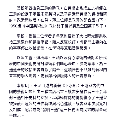
薄松年曾擔負王遜的助教，在美術史系成立之初便在
王遜的設定下承當宋元美術以及平易近間美術的講授和研
討。改造開放后，在陳、薄二位師長教師的配合盡力下，
1950版《中國美術史》教材終于得以惠及全國萬千學子。
李松、張薔二位學者多年來也投進了大批時光體系收
拾王遜遺作和講授筆記，顛末反復校訂，將部門主要內在
的事務停止收拾頒發，在學術界惹起普遍反應。
以陳少豐、薄松年、王涵以及有心學術的研討者所代
表的中國美術史研討學術者們嘔心瀝血，廣為彙集，為王
遜遺著的收拾出書貢獻了韶華，這項任務不只雕刻著程門
立雪的學人風骨，更彰顯出學脈傳人的汗青擔負。
本年1月，王涵口述的新著《下水船：王遜與古代中
國的藝術幻想》由三聯書店出書。該書安身作者三十余年
對王遜相干史料的挖掘，以學術評傳的情勢復原了王遜曾
被掩蔽和遺忘的思惟軌跡與出色進獻。該書與本次展覽相
反相成，配合成為“發明王遜”這一任務面向民眾的周全報
告請示。