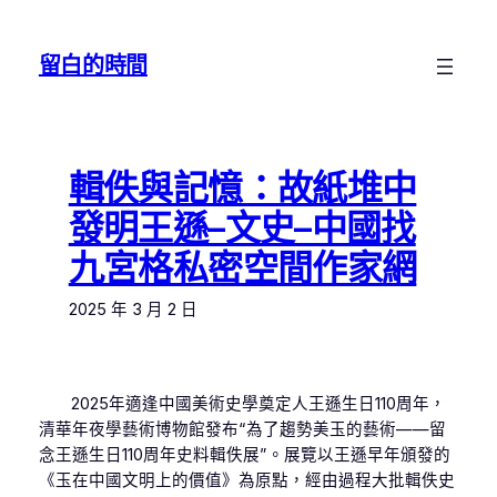
跳
至
留白的時間
主
要
內
容
輯佚與記憶：故紙堆中
發明王遜–文史–中國找
九宮格私密空間作家網
2025 年 3 月 2 日
2025年適逢中國美術史學奠定人王遜生日110周年，
清華年夜學藝術博物館發布“為了趨勢美玉的藝術——留
念王遜生日110周年史料輯佚展”。展覽以王遜早年頒發的
《玉在中國文明上的價值》為原點，經由過程大批輯佚史