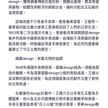
design。團隊顛覆傳統花瓶形制，開闢出臺燈、煙具等適
用器物，胎體改用輕浮的銅鋁合金，釉料分配出玉石般的
溫潤質感。
這場改進不只是身手改革，更是審美發蒙，王遜等一
輩學者的配合盡力使得工藝美術回回了人們的日常生涯。
1953年第二次全國文代會上，景泰藍改革與開國瓷design
被并列為新中國美術兩年夜成績。這場始于清華園的景泰
藍改進活動，終極讓這項身手煥發重生，為后世的遺產維
護建立了守正立異的典范。
國徽design：新舊文明的協調
1949年建國年夜典前夜，國徽design成為一項極為緊
急的義務。作為清華國徽design小組的焦點成員，王遜以
其深摯的藝術史成就，為這項國度象征的創作注進了奇特
的文明思慮。
在最後的design計劃中，王遜力主以年夜孔玉璧為主
體圖案，他以為玉在中國傳統文明中象征著戰爭與美德，
年夜孔璧更能表現“召人以瑗”的連合寄意。清華design團