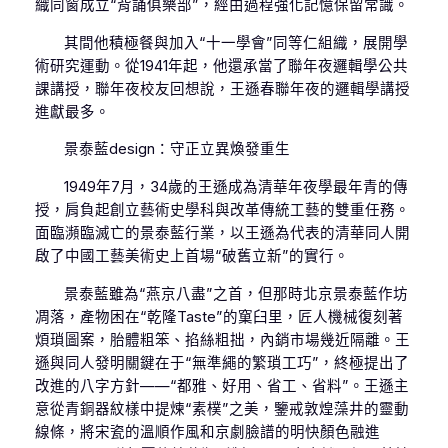
織同窗成立“背誦俱樂部”，經由過程強化記憶保留常識。
其間他積極餐與加入“十一學會”同等仁組織，展開學
術研究運動。從1941年起，他還承當了聯年夜邏輯學公共
課講授，聯年夜校友回想說，王遜春聯年夜的邏輯學講授
進獻最多。
景泰藍design：守正立異煥發重生
1949年7月，34歲的王遜成為清華年夜學最年青的傳
授，肩負起創立藝術史學科與改革傳統工藝的雙重任務。
面臨瀕臨滅亡的景泰藍行業，以王遜為代表的清華同人開
啟了中國工藝美術史上首場“破舊立新”的實行。
景泰藍雖為“燕京八盡”之首，但那時北京景泰藍作坊
凋落，產物困在“乾隆Taste”的窠臼里，匠人機械復刻著
煩瑣圖案，胎體粗笨、掐絲粗拙，內銷市場幾近隔離。王
遜與同人發明關鍵在于“無準繩的繁瑣工巧”，終極提出了
改進的八字方針——“都雅、好用、省工、省料”。王遜主
意從青銅器紋樣中提煉“素樸”之美，鑒戒敦煌藻井的靈動
線條，將宋瓷的溫順作風和京劇臉譜的明快顏色融進