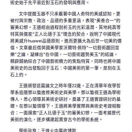
術史始于先平易近對玉石的發明與應用。
文中提醒玉器不只承載著中國人奇特的美感認知，更
被付與宗教、政治、品德的多重意涵，表現“美善合一”的
審美幻想。王遜經由過程剖析玉的光彩溫潤、質地純真等
特質與儒家“正人比德于玉”理念的契合，說明了中國現代
將美感升huawei品德原則，進而更擴大為后世一切美的價
值。文章最后借英國美學家沃爾特·佩特“一切藝術趨回音
樂”之論，凝練出“在中國，一切藝術趨勢美玉”的結論，
精辟歸納綜合了中國藝術精力的焦點特質，同時也將中國
美術史的出發點回于玉石：中國美術的第一筆，是刻在玉
石上的。
王遜頒發這篇論文之時年僅22歲，正在清華年夜學哲
學系追隨鄧以蟄進修美術史與美學。鄧以蟄視王遜為學術
傳人，悉心領導其美術史研討，奠基了王遜實證研討的基
礎。在鄧以蟄領導下，王遜將美學實際與美術史考證相聯
合：一面摸索“正人比德于玉”的審美幻想，一面考據歷代
美術的演化，逐步構建起貫穿古今的學術系統。
學術孕育：于烽火中廣收博取