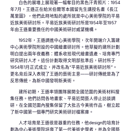
白色的展墻上展現著一幅奪目的黑色汗青照片：1954
年7月，王遜正在給米伯爾等本國留先生講授名畫《長江
萬里圖》，他們此時地點的處所就是中心美術學院的平易
近族美術研討所。平易近族美術研討所是1954年至1957
年由王遜重要擔任的中國美術研討威望機構。
1952年，王遜調進中心美術學院，次年開端介入籌建
中心美術學院附設的中國繪畫研討所。他草擬的建所計劃
明白提出兩年夜義務：體系收拾現代繪畫遺產、培育專門
研究研討人才。這份計劃取得文明部批準后，研討所于
1954年1月正式成立，并改名為“平易近族美術研討所”。
更名背后深入表現了王遜的藝術主意——研討傳統是為了
反思傳統，為新中國發明新美術。
建所初期，王遜率領團隊展開全國范圍的美術材料搜
集任務。他們訪問各地畫家、平易近間藝人停止訪談調
研，在全國范圍內搜集保留了大批古今美術作品，樹立起
了新中國第一個專門研究美術研討檔案庫。
人才培育是王遜很是器重的任務，他design的培育計
劃為中心美術學院培育了第一代美術史學者，并為全國藝