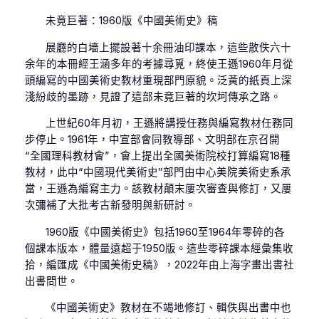
未竟巨著：1960版《中國美術史》稿
展廳的白墻上擺設著十余冊油印課本，這些散佚六十
余年的本冊經王涵多年的考據尋覓，終使王遜1960年月從
頭編寫的中國美術史教材重現部門原貌。泛黃的紙頁上深
淺紛歧的墨跡，見證了這部未竟巨著的坎坷傳承之路。
上世紀60年月初，王遜將講授任務與編寫教材任務同
步停止。1961年，中宣部會同教導部、文明部在京召開
“全國理科教材會”，會上提出全國美術院校打算編寫18種
教材，此中“中國現代美術史”部門由中心美院美術史系承
當，王遜為編寫主力。該教材顛末屢次審查與修訂，又屢
次彌補了大批考古新發明與新研討。
1960版《中國美術史》包括1960至1964年零碎的各
個課本版本，體量遠超于1950版。這些零碎課本經彙集收
拾，編匯成《中國美術史稿》，2022年由上海字畫出書社
出書問世。
《中國美術史》教材在不竭地修訂、輯佚與出書中也