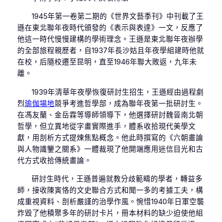
1945年第一卷第二期的《世界文藝季刊》中刊載了王
遜在東北聯年夜時代頒發的《表示與表達》一文，反應了
他這一時代慢慢建構的學術理念。王遜是東北聯年夜辦學
的全部旅程親歷者，自1937年長沙姑且年夜學組建時他就
在校，后隨校遷至昆明，直至1946年聯大敗返，九年未
離。
1939年清華年夜學恢復研討生招生，王遜經由過程劇
烈
瑜伽場地
競爭考進哲學部，成為聯年夜第一批研討生。
在馮友蘭、金岳霖等導師領導下，他選擇研討魏晉南北朝
哲學，但立異地從字畫實際進手，體系收拾現代美學文
獻，用剖析方式提煉焦點概念。他此時撰寫的《六朝畫論
與人物識鑒之關系》一體裁現了他開端應用迷信目光和古
代方式收拾傳統畫論。
研討生時代，王遜普遍就教分歧範疇的學者，轉益多
師，接收陳寅恪的文史聯合方式和聞一多的考據工夫，構
成重視資料、剖析嚴謹的治學作風。惋惜1940年日軍空襲
炸毀了他積聚多年的研討卡片，冊本材料的缺少迫使他組