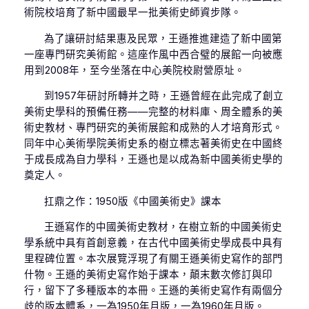
術院校培育了新中國最早一批美術史師資步隊。
為了讓研討結果惠及民眾，王遜推進建造了新中國第
一座專門研究美術館。這座作風中西合璧的展館一向被應
用到2008年，至今坐落在中心美院校尉營原址。
到1957年研討所轉并之時，王遜曾經在此完成了創立
美術史學科的預備任務——完整的材料庫、周全體系的美
術史教材、專門研究的美術展館和成熟的人才培育形式。
同年中心美術學院美術史系的樹立標志著美術史在中國終
于成長成為自力學科，王遜也是以成為新中國美術史學的
奠定人。
扛鼎之作：1950版《中國美術史》課本
王遜寫作的中國美術史教材，在樹立新的中國美術史
學系統中具有首創意義，在古代中國美術史學成長中具有
里程碑位置。本次展覽浮現了有關王遜美術史寫作的部門
什物。王遜的美術史寫作始于課本，顛末數次修訂與印
行，留下了多種版本的本冊。王遜的美術史寫作有兩個分
歧的版本體系，一為1950年月版，一為1960年月版。