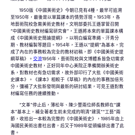
1950版《中國美術史》今朝已見有4種，最早可追溯
至1950年，最後是以單篇課本的情勢浮現。1953年，各
地藝術院校急需美術史教材，文明部委托王遜掌管召開
“中國美術史教材編寫研究會”，王遜將本來的單篇課本構
成《中國美術史簡論提綱》，以明白編寫準繩、汗青分
期、教材編製等題目。1954年，王遜以“提綱”為基本，完
成了內在的事務較為完全的教材初稿，即《中國美術史提
綱草稿》。
交流
1956年，藝術院校與文博體系皆急切需求
中國美術史教材，正好同年中心美院正準備開辦美術史
系，對教材也有急切需求，故外部印行了大批《中國美術
史課本》。《課本》相較于《草稿》的內在的事務加倍充
分，彌補了大批新發明與最新的研討結果，可見王遜對教
材編寫任務的連續推動。
“文革”停止后，薄松年、陳少豐兩位師長教師在“課
本”基本上，補全著者生前未完成的明清“建筑”“工藝”兩
節，收拾出一本較為完整的《中國美術史》，1985年由上
海國民美術出書社出書，后又于1989年從頭編排出書了此
書。