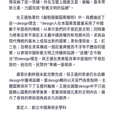
隊采納了這一思緒，并在玉璧上融進五星、齒輪、嘉禾等
新元素，力圖完成“新舊文明的協調”。
在王遜執筆的《擬制國徽圖案闡明》中，具體論述了
這一design理念：“design人在本圖案里盡量采用了中國
數千年藝術的傳統，以表示我們的平易近族文明；同時盡
力將象征新平易近主主義中國政權的新母題共同，求其由
現代傳統的基本上成長出新的圖案；黑色僅用金、玉、紅
三色；目標在求其構成一個莊重典雅而不浮夸不艷俗的圖
案，以表現中國新舊文明之持續與協調。”這種“古今融
合”的design理念，與王遜在景泰藍改革中提倡的“平易近
族的、迷信的、民眾的”準繩一脈相承。
盡管計劃終極未能完整完成，但王遜的思慮仍在后續
design中獲得延續。當design轉向以天安門為焦點時，主
體圖案保存下了玉璧的輪廓。王遜在國徽design中不只追
蹤關心圖案的美學後果，更重視每個元素的文明內在，展
示了奇特的學術視角與非凡的眼界。
奠定人：創立中國美術史學科