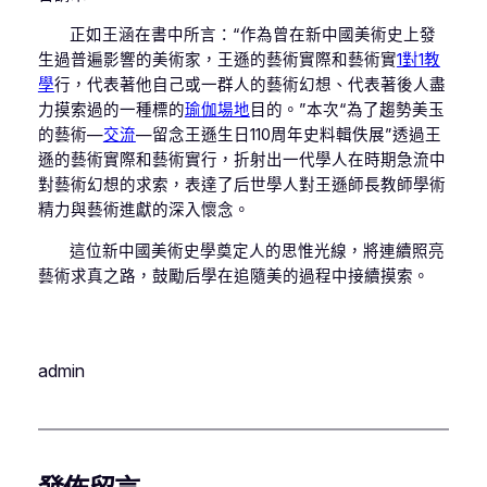
正如王涵在書中所言：“作為曾在新中國美術史上發
生過普遍影響的美術家，王遜的藝術實際和藝術實
1對1教
學
行，代表著他自己或一群人的藝術幻想、代表著後人盡
力摸索過的一種標的
瑜伽場地
目的。”本次“為了趨勢美玉
的藝術—
交流
—留念王遜生日110周年史料輯佚展”透過王
遜的藝術實際和藝術實行，折射出一代學人在時期急流中
對藝術幻想的求索，表達了后世學人對王遜師長教師學術
精力與藝術進獻的深入懷念。
這位新中國美術史學奠定人的思惟光線，將連續照亮
藝術求真之路，鼓勵后學在追隨美的過程中接續摸索。
admin