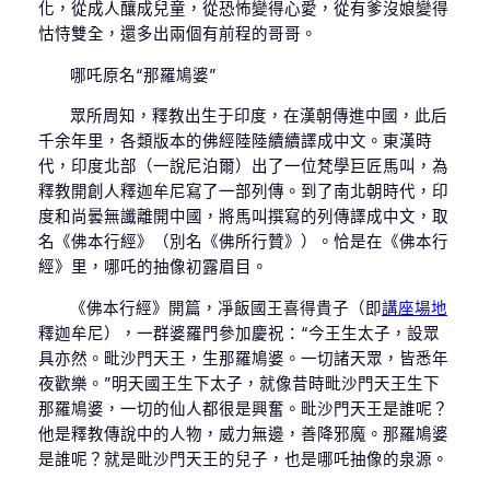
化，從成人釀成兒童，從恐怖變得心愛，從有爹沒娘變得
怙恃雙全，還多出兩個有前程的哥哥。
哪吒原名“那羅鳩婆”
眾所周知，釋教出生于印度，在漢朝傳進中國，此后
千余年里，各類版本的佛經陸陸續續譯成中文。東漢時
代，印度北部（一說尼泊爾）出了一位梵學巨匠馬叫，為
釋教開創人釋迦牟尼寫了一部列傳。到了南北朝時代，印
度和尚曇無讖離開中國，將馬叫撰寫的列傳譯成中文，取
名《佛本行經》（別名《佛所行贊》）。恰是在《佛本行
經》里，哪吒的抽像初露眉目。
《佛本行經》開篇，凈飯國王喜得貴子（即
講座場地
釋迦牟尼），一群婆羅門參加慶祝：“今王生太子，設眾
具亦然。毗沙門天王，生那羅鳩婆。一切諸天眾，皆悉年
夜歡樂。”明天國王生下太子，就像昔時毗沙門天王生下
那羅鳩婆，一切的仙人都很是興奮。毗沙門天王是誰呢？
他是釋教傳說中的人物，威力無邊，善降邪魔。那羅鳩婆
是誰呢？就是毗沙門天王的兒子，也是哪吒抽像的泉源。