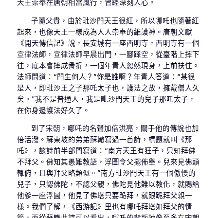
天王崇奉在唐朝相當風行，曾經深刻人心。
子隨父貴，由於毗沙門天王很紅，所以哪吒也隨著紅
起來，也像天王一樣成為人人崇奉的維護神。唐朝文獻
《開天傳信記》說，長安城有一座西明寺，西明寺有一個
宣律法師，宣律法師早晨出門，一腳踩空，從臺階上摔下
往，底本會摔成骨折，一個年青人忽然現身，上前扶住。
法師問道：“門生何人？”你是誰啊？年青人答道：“某很
是人，即毗沙王之子那吒太子也，護法之故，擁戴僧人久
矣。”我不是普通人，我是毗沙門天王的兒子那吒太子，
在你身邊護法好久了。
到了宋朝，哪吒的名聲加倍洪亮，關于他的傳說也加
倍活潑。蘇東坡的弟弟蘇轍寫過一首詩，標題就叫《那
吒》，該詩前半部門寫道：“南方天王有狂子，只知拜佛
不拜父。佛知其愚難教語，浮圖令父擺佈舉。兒來見佛頭
輒俯，且與拜父略類似。”南方毗沙門天王有一個傲慢的
兒子，只認佛陀，不認父親，佛陀見他難以教化，就賜給
他爹一座浮圖，他見了佛塔只要跪拜，就跟跪拜父親一
樣。我們了解，《西游記》里也有哪吒拜塔如拜父的情