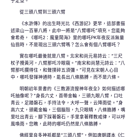
于定型。
從三頭八臂到三頭六臂
《水滸傳》的出生時光比《西游記》更早，這部書描
述梁山一百單八將，此中一將是“八臂哪吒”項充。您能夠
會希奇，《哪吒2：魔童鬧海》里的哪吒PK年夜反派無量
仙翁時，不是現出三頭六臂嗎？怎么會有個八臂哪吒？
實在哪吒最後就是八臂。北宋和尚元易詩云：“三尺
杖子攪黃河，八臂那吒冷眼窺。”南宋和尚慧元詩云：“八
臂那吒攔得住，和聲撲碎五須彌。”可見在宋朝人心目
中，哪吒發揮神通時，能長出八條胳膊，而不是六條。
明朝初年景書的《三教源流搜神年夜全》如何描述哪
吒抽像呢？“身長六丈，首帶金輪，三頭九眼八臂，口吐
青云，足踏磐石，手持法令，大呼一聲，云降雨從。”身
高六丈，頭戴金輪，三個腦殼，九只眼睛，八條胳膊，嘴
里吐出青云，腳下踩著磐石，手里拿著釋教戒律，可以呼
風喚雨。您瞧，此時的哪吒仍然是八條胳膊。
佛經里良多神祇都是“三頭八臂”，例如唐朝譯本《仁