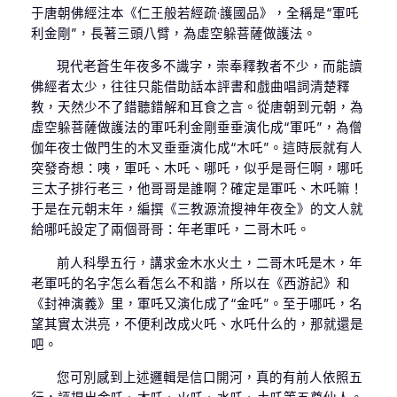
于唐朝佛經注本《仁王般若經疏·護國品》，全稱是“軍吒
利金剛”，長著三頭八臂，為虛空躲菩薩做護法。
現代老蒼生年夜多不識字，崇奉釋教者不少，而能讀
佛經者太少，往往只能借助話本評書和戲曲唱詞清楚釋
教，天然少不了錯聽錯解和耳食之言。從唐朝到元朝，為
虛空躲菩薩做護法的軍吒利金剛垂垂演化成“軍吒”，為僧
伽年夜士做門生的木叉垂垂演化成“木吒”。這時辰就有人
突發奇想：咦，軍吒、木吒、哪吒，似乎是哥仨啊，哪吒
三太子排行老三，他哥哥是誰啊？確定是軍吒、木吒嘛！
于是在元朝末年，編撰《三教源流搜神年夜全》的文人就
給哪吒設定了兩個哥哥：年老軍吒，二哥木吒。
前人科學五行，講求金木水火土，二哥木吒是木，年
老軍吒的名字怎么看怎么不和諧，所以在《西游記》和
《封神演義》里，軍吒又演化成了“金吒”。至于哪吒，名
望其實太洪亮，不便利改成火吒、水吒什么的，那就還是
吧。
您可別感到上述邏輯是信口開河，真的有前人依照五