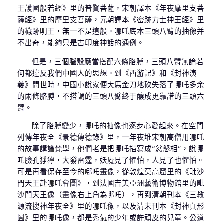
王護國般若經》里的普賢菩薩，宋朝譯本《年夜摩里支菩
薩經》里的摩里支菩薩，元朝譯本《密跡力士神王經》里
的穢跡明王，無一不是這般。哪吒底本三頭八臂的抽像并
不出奇，能夠只是古印度神話的通例。
但是，三個腦殼應當搭配六條胳膊，三頭八臂無論若
何都違反我們中國人的思想。到《西游記》和《封神演
義》問世時，中國小說家便大馬金刀地砍失落了哪吒多余
的兩條胳膊，不搭調的三頭八臂終于釀成更靠譜的三頭六
臂。
除了胳膊變少，哪吒的抽像也逐步心愛起來。在空門
列傳年夜全《景德傳德錄》里，一年夜堆宋朝高僧用哪吒
的故事講論梵學，他們老是把哪吒描寫成“忿怒相”，說哪
吒臉孔猙獰，大發雷霆，妖魔見了懼怕，人見了也懼怕。
可是再看保存至今的哪吒畫像，從敦煌莫高窟里的《毗沙
門天王赴哪吒會圖》，到法國吉美亞洲藝術博物館里的毗
沙門天王像（畫像右上角為哪吒），再到清朝刊本《三教
源流搜神年夜全》里的哪吒像，以及清末刊本《封神真形
圖》里的哪吒像，都是秀氣的少年或許頑皮的兒童。公道