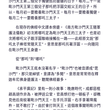
沙門天王第二個兒子獨健巡防邊疆的日子，每月二十一是
毗沙門天王第三個兒子那吒把浮圖交給父王的日子。所
以，每月初一要贍養毗沙門天王，每月十一要贍養獨健，
每月二十一要贍養那吒三太子。
在現存的佛經中文譯本傍邊，《南方毗沙門天王隨軍
護法儀軌》初次將哪吒定為毗沙門天王的三太子，也是初
次將哪吒父子跟浮圖聯絡接觸在一路——此經原文說“那
吒太子捧塔常隨天王”，意思是那吒托著浮圖，一向隨同
在毗沙門天王身邊。
從“那吒”到“哪吒”
毗沙門天王底本沒著名字，“毗沙門”也被音譯成“毘
沙門”，那只是綽號，意譯為“多聞”，意思是常常待在釋
迦牟尼佛身邊護法，聽聞佛經最多。
《承平廣記》里有一則小故事：晚唐時代，成都惡棍
趙高胡作非為，被押送公堂，官員想打他一頓板子，卻瞧
見他后背紋著毗沙門天王，左手托浮圖，右手拿著降魔
杵，就不敢打了，由於會打到天王。這個故事闡明毗沙門