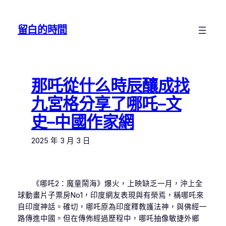
跳
至
留白的時間
主
要
內
容
那吒從什么時辰釀成找
九宮格分享了哪吒–文
史–中國作家網
2025 年 3 月 3 日
《哪吒2：魔童鬧海》爆火，上映缺乏一月，沖上全
球動畫片子票房No1，印度網友表現與有榮焉，稱哪吒來
自印度神話。確切，哪吒原為印度釋教護法神，與佛經一
路傳進中國。但在傳佈經過歷程中，哪吒抽像敏捷外鄉