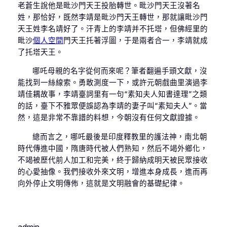
老蒼生說他是毗沙門天王投胎轉世。毗沙門天王沒著名
姓，那恰好，既然李靖是毗沙門天王轉世，那就讓毗沙門
天王姓李名靖好了。汗青上的李靖并不托塔，但佛經里的
毗沙
個人空間
門天王托著浮圖，于是兩者合一，李靖就成
了托塔天王。
哪吒母親的名字從何而來呢？筆者翻遍手頭文獻，沒
能找到一絲線索。勇敢測度一下，或許元朝戲曲里演過李
靖佳耦故事，李靖臺詞里有一句“素知夫人知書達理”之類
的話，臺下不雅眾便誤認為李靖的妻子叫“素知夫人”。當
然，這是非常不靠譜的料想，今朝沒有任何文獻證據。
總而言之，哪吒最後是印度釋教里的護法神，南北朝
時代傳進中國，隋唐時代被人們熟知，然后不竭外鄉化，
不竭被歷代前人加工和完美，終于歸納成明天被民眾接收
的心愛抽像。我們接收外來文明，增進本身成長，進而再
向外停止文明傳佈，這就是文明融會的基礎紀律。