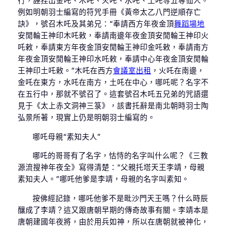
行，誣捏出金吒、木吒、火吒、水吒、土吒等五尊仙人。
例如明朝羽士編寫的符咒手冊《黃帝太乙八門逆順存亡
訣》，號召木吒及其弟兄：“奉請西方年夜金頂
舞蹈場地
安閒輪王神印木吒敕，奉請南邊年夜金頂安閒輪王神印火
吒敕，奉請東方年夜金頂安閒輪王神印金吒敕，奉請南方
年夜金頂安閒輪王神印水吒敕，奉請中心年夜金頂安閒輪
王神印土吒敕。”木吒在西方
會議室出租
，火吒在南邊，
金吒在東方，水吒在南方，土吒在中心，哪吒呢？名字不
在五行中，那就不號召了。這套號召木吒五兄弟的咒語還
見于《太上赤文洞神三箓》，該書托辭是南北朝時羽士陶
弘景所著，現實上仍是明朝羽士編寫的。
哪吒母親“素知夫人”
哪吒的哥哥有了名字，怙恃的名字叫什么呢？《三教
源流搜神年夜全》寫得清楚：“父親托塔天王李靖，母親
素知夫人。”哪吒他爹是李靖，母親的名字叫素知。
按佛經記錄，哪吒他爹不是毗沙門天王嗎？什么時辰
釀成了李靖？這又跟唐朝早期的傳奇故事有關。李靖本是
唐朝建國年夜將，由於用兵如神，所以在唐朝就被神化，