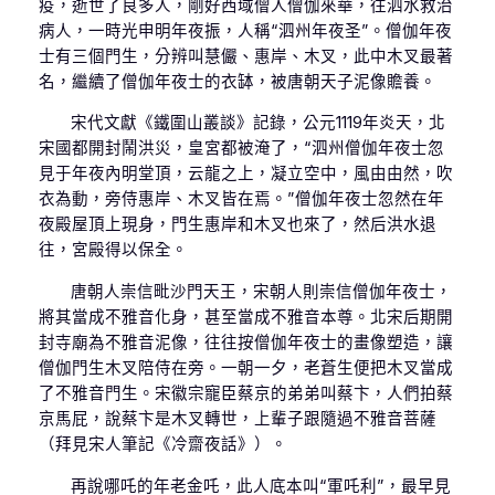
疫，逝世了良多人，剛好西域僧人僧伽來華，往泗水救治
病人，一時光申明年夜振，人稱“泗州年夜圣”。僧伽年夜
士有三個門生，分辨叫慧儼、惠岸、木叉，此中木叉最著
名，繼續了僧伽年夜士的衣缽，被唐朝天子泥像贍養。
宋代文獻《鐵圍山叢談》記錄，公元1119年炎天，北
宋國都開封鬧洪災，皇宮都被淹了，“泗州僧伽年夜士忽
見于年夜內明堂頂，云龍之上，凝立空中，風由由然，吹
衣為動，旁侍惠岸、木叉皆在焉。”僧伽年夜士忽然在年
夜殿屋頂上現身，門生惠岸和木叉也來了，然后洪水退
往，宮殿得以保全。
唐朝人崇信毗沙門天王，宋朝人則崇信僧伽年夜士，
將其當成不雅音化身，甚至當成不雅音本尊。北宋后期開
封寺廟為不雅音泥像，往往按僧伽年夜士的畫像塑造，讓
僧伽門生木叉陪侍在旁。一朝一夕，老蒼生便把木叉當成
了不雅音門生。宋徽宗寵臣蔡京的弟弟叫蔡卞，人們拍蔡
京馬屁，說蔡卞是木叉轉世，上輩子跟隨過不雅音菩薩
（拜見宋人筆記《冷齋夜話》）。
再說哪吒的年老金吒，此人底本叫“軍吒利”，最早見