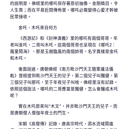
的說明是，佛經里的哪吒保存著原初抽像，金剛瞋目，令
人生畏；而在平易近間傳佈里，哪吒必需變得心愛才幹被
民眾接收。
金吒、木吒來自何方
《西游記》和《封神演義》里的哪吒有兩個哥哥，年
老叫金吒，二哥叫木吒。這兩個哥哥也呈現在《哪吒2：
魔童鬧海》，那是玉樹臨風的兩個帥哥，名字異樣是金吒
和木吒。
後面說過，唐朝佛經《南方毗沙門天王隨軍護法儀
軌》曾經提到毗沙門天王的兒子，第二個兒子叫獨健，第
三個兒子叫那吒，至于年夜兒子叫啥，佛經里沒有記錄。
依照這個說法，哪吒的二哥應當是獨健，怎么會釀成木吒
呢？
實在木吒原來叫“木叉”，并非毗沙門天王的兒子，而
是唐朝僧人僧伽年夜士的門生。
宋朝《高僧傳》記錄，唐高宗時代，泗水流域鬧瘟