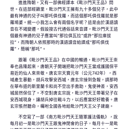
進進隋朝，又有一部佛經譯本《毗沙門天王品》問
世。在這部經籍里，毗沙門天王擁有九十多個兒子，此中
最有神通的兒子叫那吒俱伐羅，而這個那吒俱伐羅就是那
羅鳩婆。統一小我怎么會有兩個名字呢？這是由於漢語讀
音在不竭變遷，假設按古代通俗話來音譯，毗沙門天王這
個最有神通的兒子應當叫“那拉俱瓦拉”或許“那拉庫拔
拉”，而隋朝人依照那時的漢語讀音給譯成“那吒俱伐
羅”，簡稱“那吒”。
跟著《毗沙門天王品》在中國的暢通，毗沙門天王崇
奉也昌隆起來，唐朝天子開端把毗沙門天王當成護國保平
易近的仙人來崇敬。唐玄宗天寶元年（公元742年），西
域產生暴動，胡兵攻擊安西城，唐玄宗接到急報，請那時
在華布道的斯里蘭卡和尚不空出手救助，鬼使神差，安西
城居然保住了。不空對唐玄宗說，毗沙門天王帶著兒子在
安西城現身，讓胡兵掉往戰斗力，以后應當好好贍養。唐
玄宗悵然聽命，囑咐全國各地給毗沙門天王父子建廟。
不空寫了一部《南方毗沙門天王隨軍護法儀軌》，說
每月初一是毗沙門天王跟鬼神閉會的日子，每月十一是毗