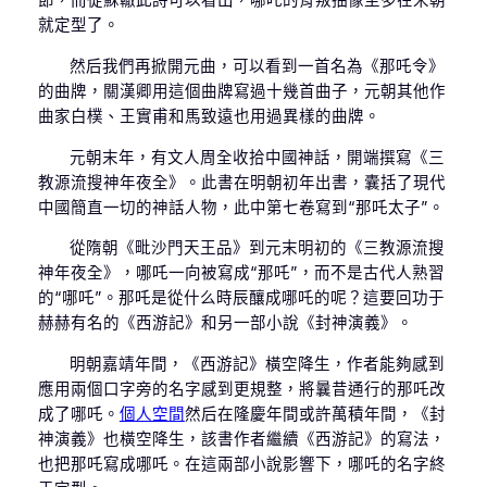
節，而從蘇轍此詩可以看出，哪吒的背叛抽像至多在宋朝
就定型了。
然后我們再掀開元曲，可以看到一首名為《那吒令》
的曲牌，關漢卿用這個曲牌寫過十幾首曲子，元朝其他作
曲家白樸、王實甫和馬致遠也用過異樣的曲牌。
元朝末年，有文人周全收拾中國神話，開端撰寫《三
教源流搜神年夜全》。此書在明朝初年出書，囊括了現代
中國簡直一切的神話人物，此中第七卷寫到“那吒太子”。
從隋朝《毗沙門天王品》到元末明初的《三教源流搜
神年夜全》，哪吒一向被寫成“那吒”，而不是古代人熟習
的“哪吒”。那吒是從什么時辰釀成哪吒的呢？這要回功于
赫赫有名的《西游記》和另一部小說《封神演義》。
明朝嘉靖年間，《西游記》橫空降生，作者能夠感到
應用兩個口字旁的名字感到更規整，將曩昔通行的那吒改
成了哪吒。
個人空間
然后在隆慶年間或許萬積年間，《封
神演義》也橫空降生，該書作者繼續《西游記》的寫法，
也把那吒寫成哪吒。在這兩部小說影響下，哪吒的名字終