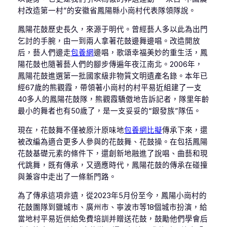
村改造第一村”的安徽省鳳陽縣小崗村代表隊領隊說。
鳳陽花鼓歷史長久，來源于明代。曾經藝人多以此為出門
乞討的手腕，由一到兩人拿著花鼓邊舞邊唱。改造開放
后，藝人們邊走
包養網
邊唱，歌頌幸福美妙的重生活，鳳
陽花鼓也隨著藝人們的腳步傳遍年夜江南北。2006年，
鳳陽花鼓進選第一批國家級非物質文明遺產名錄。本年已
經67歲的熊觀霞，帶領著小崗村的村平易近組建了一支
40多人的鳳陽花鼓隊，熊觀霞驕傲地告訴記者，隊里年齡
最小的舞者也有50歲了，是一支妥妥的“銀發族”隊伍。
現在，花鼓舞不僅被原汁原味地
包養網比擬
傳承下來，還
被改編為適合更多人參與的花鼓舞、花鼓操。在包括鳳陽
花鼓基礎元素的條件下，還創新地融進了說唱、曲藝和現
代跳舞，既有傳承，又適應時代，鳳陽花鼓的傳承在碰撞
與兼容中走出了一條新門路。
為了傳承這項非遺，從2023年5月份至今，鳳陽小崗村的
花鼓團隊到鹽城市、廣州市、寧波市等18個城市扮演，給
當地村平易近供給免費培訓并贈送花鼓，鼓勵他們學會后