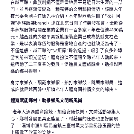
在越西縣，彝族刺繡不僅是當地居平易近日常生涯的一部
門，並且逐漸演變為一種獨特的文明藝術情勢。該縣人年
夜常委會副主任徐先林介紹，本年越西縣注冊了“衣迪阿
諾”彝族服裝brand，還在北京召開了時裝發布會，全縣從
事彝族服飾相關產業的企業有一百多家，年產值達4180萬
元。越西縣的少數平易近族服裝產業已成為該縣支柱產
業，是以表演隊伍的服飾是當地自產的也就缺乏為奇了。
不僅這般，越西縣的“火炬節”聲名遠揚，吸引了良多外埠
游客前來觀光游玩。體育扮演不僅讓全縣老年人動起來，
還帶動了二三產業的發展，促進農文體旅融會，助推越西
縣的鄉村振興。
身穿家鄉衣，頭戴家鄉帽，拍打家鄉鼓，跳著家鄉舞，這
或許就是越西縣中所鎮老年人體育團神情奕奕的緣由。
體育賦能鄉村，助推鄉風文明新風尚
“老年人通過體育鍛煉，加倍安康快樂，文體活動凝集人
心，鄉村發展更具正能量了，村莊里的任務也更好開展
了！”淄博市淄川區昆侖鎮三臺村黨支部書記孫玉霞的臉
上顯露了欣喜的笑臉。