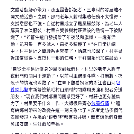
文體活動凝心聚力。孫玉霞告訴記者，三臺村的發展離不
開文體活動。之前，部門老年人對村集體任務不太懂得，
支撐意愿也不強。自從村里成立了鳳凰鑼鼓隊，為老年人
購買了表演服裝，村里白叟參與村莊建設的熱情一下被點
燃了，“老蒼生還自發捐贈了年夜鼓和旗幟，一說有活
動，能召集一百多號人，甭提多積極了。”在日常排練
中，村平易近之間聯系更緊密了，情感也加深了，村平易
近加倍懂得、支撐村干部的任務，干群關系也加倍融洽。
“自從全平易近健身的風吹到我們村，村里的老年人將年
夜部門時間用于運動了，以前村里偶爾斗嘴、打麻將、扔
骰子的情況也消散了。”在臺下觀看扮演的浙江省山河
包
養網比擬
市新塘邊鎮毛村山頭村的領隊周勇強和記者分送
朋友，“現在我們村鄰里間關系更好了，村莊也更有凝集
力了，村里要干什么工作，大師很是齊心
包養行情
！”體
育給鄉村帶來的改變在這一刻具象化了。記者走訪多個代
表團發現，在場的“銀發族”都有著共鳴，體育讓他們身體
愈加安康、生涯愈加幸福。