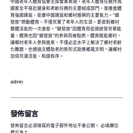
中國老年人體育協會主席雷軍表現，老年人體育任務作為
國家全平易近健身和老齡任務的主要組成部門，是推進體
育強國建設、安康中國建設和鄉村振興的主要氣力。“銀
發族”燃動體育，不僅充實了老年人的生涯，更是對鄉村
整體活氣的一次激發。“銀發族”因體育而從頭迸發芳華能
量，體育也因“銀發族”的參與而被點燃。體育賦能鄉村，
讓鄉村老年人參與進來，不僅必定水平上解決了鄉村老齡
化難題，也通過文體助老的新形式助推鄉風文明，讓鄉村
加倍充滿活氣、和諧有序。
admin
發佈留言
發佈留言必須填寫的電子郵件地址不會公開。
必填欄位
標示為
*