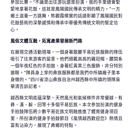
參加比賽。“不論是出往游玩還是扮演，我的手里總會緊
緊地拿著花鼓，這就是鳳陽國民傳承文明的精力。”一方
鄉土滋養一方跳舞，熊觀霞樸實的話語彰顯了鳳陽國民對
花鼓藝術的深摯感情和傳承中華優秀傳統文明的堅定信
心。
風俗文體互融，拓寬產業發展新門路
在展現交通活動現場，一個身著靚麗平易近族服飾的隊伍
吸引了往來游客的留意。他們頭戴高高的雞冠帽，腰間系
一個年夜紅色的手拍鼓，身著紅黃黑三色服飾，非分特別
搶眼。“隊員身上穿的彝族服飾都是我們中所鎮廠子里本
身做的。”四川省涼山彝族自治州越西縣中所鎮的領隊吳
華清告訴記者。
越西縣文明底蘊深摯，天然風光和氣候條件非常優越，有
彝、漢、躲、回等十多個平易近族。本次參加扮演的健身
手拍鼓隊伍將少數平易近族文明融進進了體育健身項目
里，所扮演的健身手拍鼓節目《風情越西歡迎您》熱情且
富有沾染力，展現了彝鄉的特點。