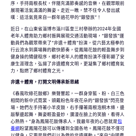
序，手持兩根長杖，伴隨充滿節奏感的音樂，在觀眾眼前
展現著活氣滿滿的舞姿。走近一瞧，禁不住令人發出感
嘆：這活氣竟來自一群年過花甲的“銀發族”！
近日，在山東省淄博市淄川區奎三村舉辦的2024年全國
老年人體育助力鄉村振興展現交通活動現場，“銀發族”運
動員們為觀眾帶來了“非遺＋體育”扮演，從六藝太極拳的
行云流水到廣場舞的歡快節奏，從鳳陽花鼓的輕盈舞步到
健身操的矯健程序，鄉村老年人的體育扮演不僅彰顯了安
康生涯理念，弘揚了非遺體育文明，更凝集了鄉村體育氣
力，點燃了鄉村體育之光。
非遺＋體育，打開文明傳承新思緒
《春風吹綠花鼓鄉》樂聲響起，一群身穿藍、粉、白三色
相間的新中式霓裳、頭戴粉色年夜花朵的“銀發族”閃亮登
場。她們左手持著小羊皮鼓，右手攥著兩根泡桐木條，邊
敲擊邊起舞，舞姿輕盈曼妙，瀰漫在臉上的笑臉，看得人
心熱熱。“身為鳳陽花鼓傳承人，我最年夜的心愿就是
包
養網
盼望鳳陽花鼓可以傳播到全國各地。鳳陽花鼓不僅可
以健身，它更是我們引以為傲的非遺運動。”來自“中國農