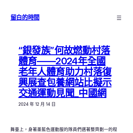
跳
至
留白的時間
主
要
內
容
“銀發族”何故燃動村落
體育——2024年全國
老年人體育助力村落復
興展查包養網站比擬示
交通運動見聞_中國網
2024 年 12 月 14 日
舞臺上，身著墨藍色運動服的隊員們邁著整齊劃一的程