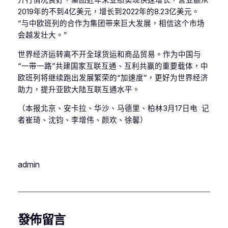
开行情况良好，集团近年来业绩实现快速增长，营业额从
2019年的不到4亿美元，增长到2022年的8.23亿美元。
“与中欧班列的合作为集团带来巨大发展，相信这个市场
会越发壮大。”
世界经济运转离不开全球货运和商品贸易。作为中国与
“一带一路”共建国家互联互通、互利共赢的重要载体，中
欧班列将继续跑出发展繁荣的“加速度”，更好为世界经济
助力，提升亚欧大陆互联互通水平。
（本报北京、安卡拉、华沙、马德里、柏林3月17日电 记
者崔琦、沈钧、李增伟、颜欢、徐馨）
admin
發佈留言