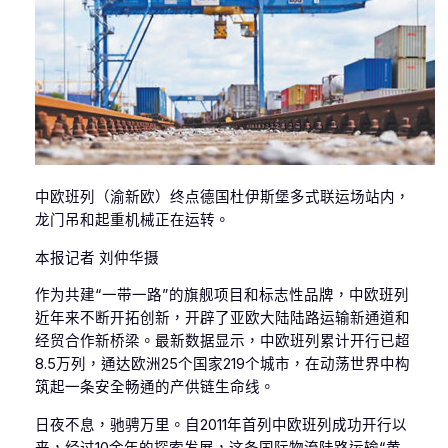
中欧班列（渝新欧）终点德国杜伊斯堡多式联运场站内，
龙门吊和起重机械正在运转。
本报记者 刘仲华摄
作为共建“一带一路”的旗舰项目和标志性品牌，中欧班列
近年来不断开拓创新，开辟了亚欧大陆陆路运输新通道和
经贸合作新桥梁。最新数据显示，中欧班列累计开行已超
8.5万列，通达欧洲25个国家219个城市，在动荡世界中构
筑起一条安全畅通的产供链生命线。
日夜不息，驰骋万里。自2011年首列中欧班列成功开行以
来，经过10余年的探索发展，这条国际物流陆路运输“黄