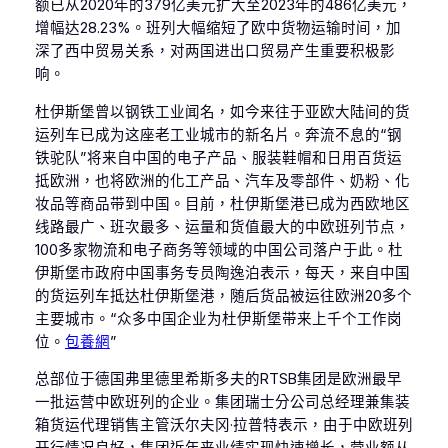
额已从2020年的379亿美元扩大至2023年的486亿美元，
增幅达28.23%。班列大幅缩短了欧中货物运输时间，加
深了西中贸易关系，对两国进出口贸易产生重要积极影
响。
杜伊斯堡曾以钢铁工业闻名，如今来往于亚欧大陆间的货
运列车已成为这座老工业城市的新名片。奔流不息的“钢
铁驼队”将来自中国的电子产品、服装鞋帽和日用百货运
抵欧洲，也将欧洲的化工产品、汽车及零部件、奶粉、化
妆品等商品带到中国。目前，杜伊斯堡港已成为西欧地区
线路最广、班次最多、运量和货值最大的中欧班列节点，
100多家物流和电子商务等领域的中国公司落户于此。杜
伊斯堡市政府中国事务专员陶逸泊表示，每天，来自中国
的货运列车抵达杜伊斯堡港，随后货品被运往欧洲20多个
主要城市。“众多中国企业为杜伊斯堡带来上千个工作岗
位。
包養網
”
总部位于德国弗里德里希斯多夫的RTSB集团是欧洲最早
一批运营中欧班列的企业。集团瑞士分公司总经理兼集装
箱货运代理销售主管沃尔夫冈·拉普特表示，由于中欧班列