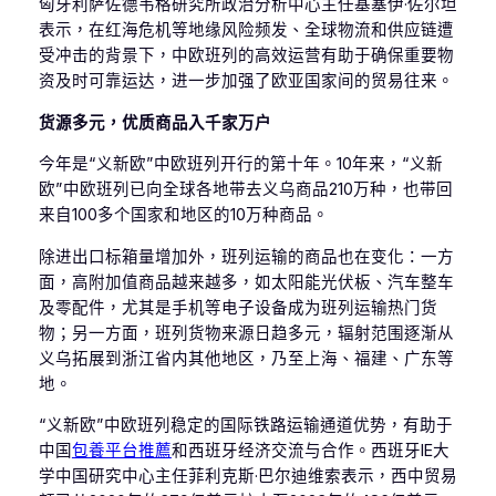
匈牙利萨佐德韦格研究所政治分析中心主任基塞伊·佐尔坦
表示，在红海危机等地缘风险频发、全球物流和供应链遭
受冲击的背景下，中欧班列的高效运营有助于确保重要物
资及时可靠运达，进一步加强了欧亚国家间的贸易往来。
货源多元，优质商品入千家万户
今年是“义新欧”中欧班列开行的第十年。10年来，“义新
欧”中欧班列已向全球各地带去义乌商品210万种，也带回
来自100多个国家和地区的10万种商品。
除进出口标箱量增加外，班列运输的商品也在变化：一方
面，高附加值商品越来越多，如太阳能光伏板、汽车整车
及零配件，尤其是手机等电子设备成为班列运输热门货
物；另一方面，班列货物来源日趋多元，辐射范围逐渐从
义乌拓展到浙江省内其他地区，乃至上海、福建、广东等
地。
“义新欧”中欧班列稳定的国际铁路运输通道优势，有助于
中国
包養平台推薦
和西班牙经济交流与合作。西班牙IE大
学中国研究中心主任菲利克斯·巴尔迪维索表示，西中贸易