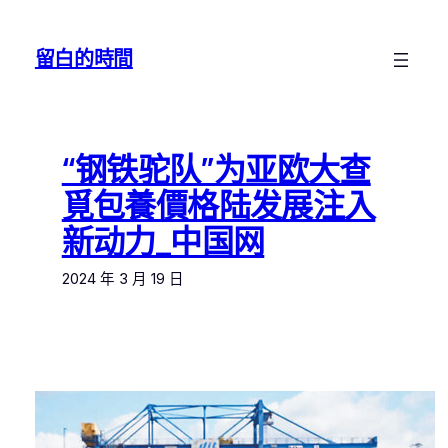
跳
至
留白的時間
主
要
內
容
“钢铁驼队”为亚欧大查
覓包養價格陆发展注入
新动力_中国网
2024 年 3 月 19 日