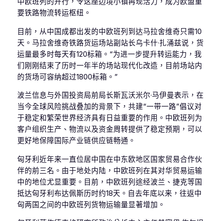
中欧班列的开行，令这座边境小镇再现活力，成为欧盟重
要铁路物流转运枢纽。
目前，从中国成都出发的中欧班列到达马拉舍维奇只需10
天。马拉舍维奇铁路货运场站副站长乌卡什·扎涌兹说，货
运量最多时每天有120标箱。“为进一步提升转运能力，我
们刚刚结束了历时一年半的场站现代化改造，目前场站内
的货场可容纳超过1800标箱。”
波兰信息与外国投资局前局长斯瓦沃米尔·马伊曼表示，在
当今全球风险挑战叠加的背景下，共建“一带一路”倡议对
于稳定和繁荣世界经济具有日益重要的作用。中欧班列为
客户组织生产、物流以及资金周转提供了稳定预期，可以
更好地保障国际产业链供应链畅通。
匈牙利近年来一直位居中国在中东欧地区国家贸易合作伙
伴的前三名。由于地处内陆，中欧班列在其对华贸易运输
中的地位尤显重要。目前，中欧班列途经波兰、捷克等国
抵达匈牙利布达佩斯历时约18天。自去年底以来，往返中
匈两国之间的中欧班列货物运输量显著增加。