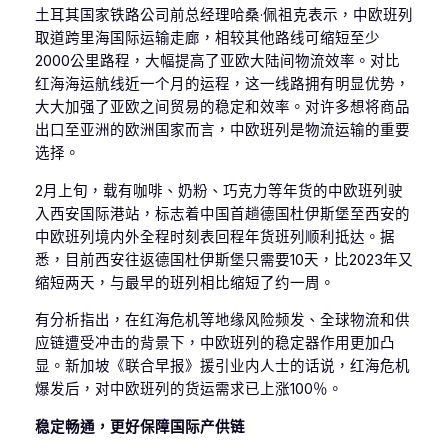
土耳其国家铁路公司前总经理哈桑·佩祖克表示，中欧班列
取道跨里海国际运输走廊，相较其他路线可缩短至少
2000公里路程，大幅提高了亚欧大陆间物流效率。对比
红海海运航线近一个月的运程，这一线路拥有明显优势，
大大加强了亚欧之间贸易的稳定和效率。对许多想将商品
出口至亚洲的欧洲国家而言，中欧班列是物流运输的重要
选择。
2月上旬，载有咖啡、奶粉、巧克力等年货的中欧班列驶
入西安国际港站，标志着中国首趟德国杜伊斯堡至西安的
中欧班列境内外全程时刻表回程年货班列顺利抵达。据
悉，目前西安往返德国杜伊斯堡只需要10天，比2023年又
缩短两天，与最早的班列相比缩短了约一周。
有分析指出，在红海危机等地缘风险频发、全球物流和供
应链遭受冲击的背景下，中欧班列的稳定器作用更加凸
显。新加坡《联合早报》援引业内人士的话说，红海危机
爆发后，对中欧班列的货运需求已上涨100％。
稳定畅通，更好保障国际产供链