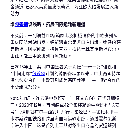
金通道”已步入高质量发展轨道，为亚欧大陆发展注入新
动力。
增
包養網
设线路，拓展国际运输新通道
不久前，一列满载110标箱家电及机械设备的中欧班列从
重庆团结村站出发，经新疆霍尔果斯口岸出境，途经哈萨
克斯坦、阿塞拜疆、格鲁吉亚，抵达土耳其伊斯坦布尔。
由此，赴土中欧班列再添新线。
自2015年土耳其同中国签署关于对接“一带一路”倡议和
“中间走廊”
包養網
计划的谅解备忘录以来，中土两国持续
深化务实合作，中欧班列成为两国共建“一带一路”合作的
重要组成部分。
2015年11月，连云港中欧班列（土耳其方向）正式开通运
营。2020年12月，首列装载42个集装箱的中欧班列“长安
号”（伊斯坦布尔—西安）开行，驶经巴库—第比利斯—
卡尔斯跨国铁路和跨里海国际运输走廊，通过霍尔果斯口
岸进入中国。这是首列土耳其对华出口商品的货运班列。