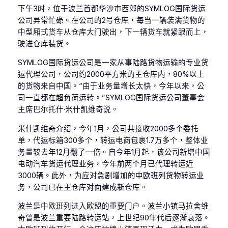
下午3时，位于波兰首都华沙市西郊的SYMLOG国际货运
公司异常忙碌。在公司的2号仓库，每当一辆装满货物的
中型厢式货车从仓库大门驶出，下一辆货车就紧跟而上，
驶进仓库装货。
SYMLOG国际货运公司是一家从事陆路货物运输的专业货
运代理公司，公司约2000平方米的主仓库内，80%以上
的货物来自中国。“由于业务量增长太快，今年以来，公
司一直都在超负荷运转。”SYMLOG国际货运公司董事会
主席巴尔托什·米什凯维奇说。
米什凯维奇介绍，今年1月，公司共接收2000多个委托
单，代运标箱300多个，转运电商包裹1.7万多个，整体业
务量较去年12月翻了一倍。自今年1月起，该公司新增中国
电动汽车货运代理业务，今年前两个月已代理转运近
3000辆。此外，为应对急剧增加的中欧班列货物转运业
务，公司已在主仓库对面建成新仓库。
波兰是中欧班列进入欧盟的重要门户。波兰小镇马拉舍维
奇曾是波兰重要陆路转运站，上世纪90年代后逐渐衰落。