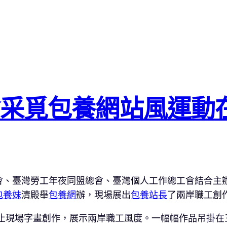
會采覓包養網站風運動
會、臺灣勞工年夜同盟總會、臺灣個人工作總工會結合主
包養妹
清殿舉
包養網
辦，現場展出
包養站長
了兩岸職工創
止現場字畫創作，展示兩岸職工風度。一幅幅作品吊掛在