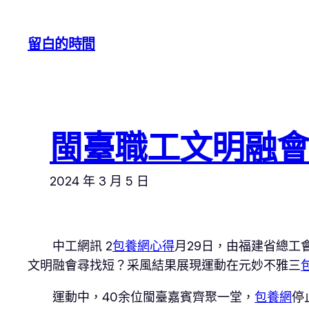
跳
至
留白的時間
主
要
內
容
閩臺職工文明融
2024 年 3 月 5 日
中工網訊 2
包養網心得
月29日，由福建省總工
文明融會尋找短？采風結果展現運動在元妙不雅三
運動中，40余位閩臺嘉賓齊聚一堂，
包養網
停