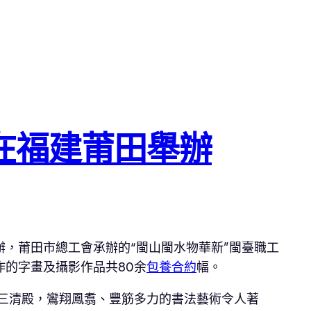
在福建莆田舉辦
辦，莆田市總工會承辦的“閩山閩水物華新”閩臺職工
作的字畫及攝影作品共80余
包養合約
幅。
三清殿，鸞翔鳳翥、豐筋多力的書法藝術令人著