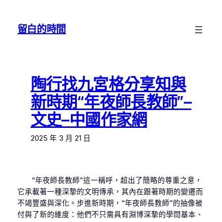
跳
至
留白的時間
主
要
內
容
陶行找九宮格分享知與
新時期“年夜師長教師”–
文史–中國作家網
2025 年 3 月 21 日
“年夜師長教師”這一稱呼，超出了簡略的尊重之意，
它承載著一種深摯的文明傳承，其內在跟著時期的變遷而
不竭豐盛與深化。步進新時期，“年夜師長教師”的抽像被
付與了新的維度：他們不只需具有淵博深摯的學問基本、