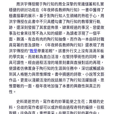
周洪宇傳授關于陶行知的周全深摯的常識儲蓄和扎實
穩健的研討功底在《年夜師長教師陶行知》一書中獲得了
極盡描摹的展示。基于對陶行知人生頭緒的熟稔于心，周
洪宇傳授在此書中不只具體勾畫了陶行知的教導實行軌
跡，還深刻發掘了其家庭佈景、肄業經過的事況、戀愛故
事及社會來往等不為人知的細節，為讀者浮現了一個平
面、飽滿、有血有肉的陶行知抽像。而作為一本由研討職
員寫著的普及讀物，《年夜師長教師陶行知》還表現了周
洪宇傳授的“
教學
舉重若輕”。該書外行文上沒有涓滴呆板
的學究氣，而是較為直白活潑，在堅持學術性的同時，兼
具可讀性，經由過程活潑的場景刻畫與直接對話的再現，
使讀者仿佛置身于陶行知的生涯與任務中，深切感觸感染
到其人格魅力與思惟輝煌。書中摘選的詩歌、小說等文藝
作品，更是以淺顯活潑的說話展示了陶行知活躍豁達、思
惟靈敏的一面，極年夜地加強了本書的興趣性與真正的
性。
史料是逝世的，寫作者的妙筆能使之生花；異樣的史
料，分歧的寫作者卻可以或許經由過程奇特的編排，往粗
取精，往偽存真，重塑風采。在關于陶行知的著作中，