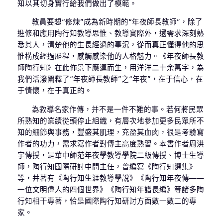
知以其切身實行給我們做出了模範。
教員要想“修煉”成為新時期的“年夜師長教師”，除了
進修和應用陶行知教導思惟、教導實際外，還需求深刻熟
悉其人，清楚他的生長經過的事況，從而真正懂得他的思
惟構成經過歷程，感觸感染他的人格魅力。《年夜師長教
師陶行知》在此佈景下應運而生，用洋洋二十余萬字，為
我們活潑闡釋了“年夜師長教師”之“年夜”，在于信心，在
于情懷，在于真正的。
為教導名家作傳，并不是一件不難的事。若何將民眾
所熟知的業績從頭停止組織，有層次地參加更多民眾所不
知的細節與事務，豐盛其肌理，充盈其血肉，很是考驗寫
作者的功力，需求寫作者對傳主高度熟習。本書作者周洪
宇傳授，是華中師范年夜學教導學院二級傳授、博士生導
師，陶行知國際研討中間主任，曾編寫《陶行知選集》
等，并著有《陶行知生涯教導學說》《陶行知年夜傳——
一位文明偉人的四個世界》《陶行知年譜長編》等諸多陶
行知相干專著，恰是國際陶行知研討方面數一數二的專
家。