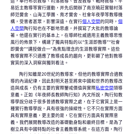
造，奉行布衣教導、村落教導、普及教導、戰時教導、平
易近主教導等實行運動，并先后開辦了南京曉莊實驗村落
師范黌舍、山海工學團、育才黌舍、社會年夜學等教導機
構，受害者甚眾，影響深遠。在實行
個人空間
的同時，
個
人空間
陶行知也在不斷地思慮，并撰寫了大批的教導論
著。他還在實行的基本上，在導師杜威適用主義教導思惟
風行的佈景下，構建了獨具特點的以“生涯即教導”“社會
即黌舍”“講授做合一”為焦點理念的生涯教導實際。這些
教導實際不只適應了教導成長的趨向，更彰顯了他對教導
實質的深入洞察與獨到看法。
陶行知雖是20世紀的教導家，但他的教導實際合適教
導的內涵紀律，因此對明天甚至將來中國和世界的教導改
造與成長，仍有主要的實際鑒戒價值與實際
私密空間
領導
意義。正如《年夜師長教師陶行知》內文所說，陶行知教
導學說分歧于很多普通教導實際之處，在于它實質上是一
種實行教導學說，具有很強的操縱性。它不只在實際方面
具有實際意義，更主要的是，它在實行方面具有實際意
義。我們展開教導改造的基礎動身點和最終目標，是為了
樹立具有中國特點的社會主義教導系統，在這方面，陶行