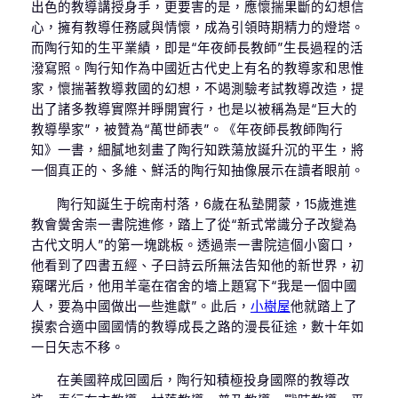
出色的教導講授身手，更要害的是，應懷揣果斷的幻想信
心，擁有教導任務感與情懷，成為引領時期精力的燈塔。
而陶行知的生平業績，即是“年夜師長教師”生長過程的活
潑寫照。陶行知作為中國近古代史上有名的教導家和思惟
家，懷揣著教導救國的幻想，不竭測驗考試教導改造，提
出了諸多教導實際并睜開實行，也是以被稱為是“巨大的
教導學家”，被贊為“萬世師表”。《年夜師長教師陶行
知》一書，細膩地刻畫了陶行知跌蕩放誕升沉的平生，將
一個真正的、多維、鮮活的陶行知抽像展示在讀者眼前。
陶行知誕生于皖南村落，6歲在私塾開蒙，15歲進進
教會黌舍崇一書院進修，踏上了從“新式常識分子改變為
古代文明人”的第一塊跳板。透過崇一書院這個小窗口，
他看到了四書五經、子曰詩云所無法告知他的新世界，初
窺曙光后，他用羊毫在宿舍的墻上題寫下“我是一個中國
人，要為中國做出一些進獻”。此后，
小樹屋
他就踏上了
摸索合適中國國情的教導成長之路的漫長征途，數十年如
一日矢志不移。
在美國粹成回國后，陶行知積極投身國際的教導改