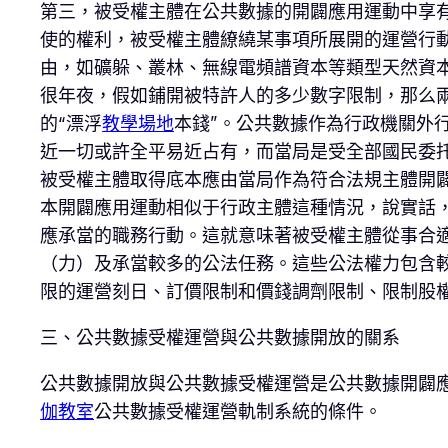
第三，被受權主體在公共數據的開闢應用運動中享
使的權利，被受權主體繚繞某事項所展開的運營行
由，如礦躲、叢林、無線電頻譜資本等類型天然資
很年夜，假如鋪開被特許人的多少數字限制，那么
的“漂浮
教學場地
本錢”。公共數據作為行政機關外
近一切或許全平易近占有，而當局是受全部國民委
被受權主體取得底本應由當局作為符合法規主體開
本開闢應用運動相似于行政主體這種情況，說實話
應承當的職務行動。這就意味著被受權主體從事合
（力）及承當較多的公法任務。這些公法權力包含
限的運營刻日、訂價限制和價錢調劑限制、限制股
三、公共數據受權運營與公共數據開放的關系
公共數據開放與公共數據受權運營是公共數據開闢
伽教室
公共數據受權運營軌制系統的條件。