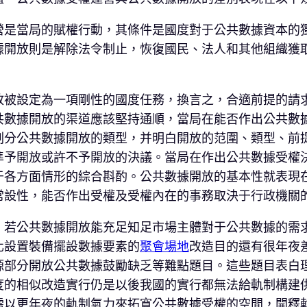
營是當局的賦權行動，其條件是國度對于公共數據資本的
據開放則是解除法令制止，恢復國民、法人和其他組織獲
放被設定為一項剛性的國度任務，換言之，合適前提的請
共數據開放的渠道應該堅持通順，當局在能否作出公共數
劃分公共數據開放的類型，并明白開放的范圍、類型、前
準予開放或許不予開放的決議。當局在作出公共數據受權
于各方面情形的綜合斟酌。公共數據開放的基本性就表現
常設性，能否作出受權及受權內在的事務取決于行政機關
。若公共數據開放能充足知足市場主體對于公共數據的需
化設置裝備擺設數據要素的
聚會場地
改造目的還有很年夜
源部分開放公共數據鼓勵缺乏等難點題目。這些題目表白
度的相似改造實行仍是以後我國的實行都無法給軌制構建
需以更年夜的軌制氣力來拓寬公共數據受權的空間，開釋