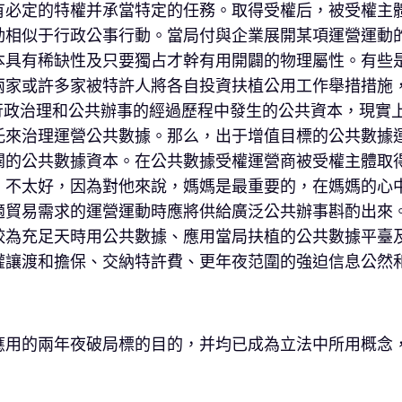
有必定的特權并承當特定的任務。取得受權后，被受權主
動相似于行政公事行動。當局付與企業展開某項運營運動
本具有稀缺性及只要獨占才幹有用開闢的物理屬性。有些
兩家或許多家被特許人將各自投資扶植公用工作舉措措施
行政治理和公共辦事的經過歷程中發生的公共資本，現實
托來治理運營公共數據。那么，出于增值目標的公共數據
闢的公共數據資本。在公共數據受權運營商被受權主體取
，不太好，因為對他來說，媽媽是最重要的，在媽媽的心
適貿易需求的運營運動時應將供給廣泛公共辦事斟酌出來
較為充足天時用公共數據、應用當局扶植的公共數據平臺
權讓渡和擔保、交納特許費、更年夜范圍的強迫信息公然
應用的兩年夜破局標的目的，并均已成為立法中所用概念