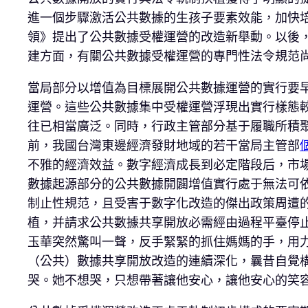
進一個步驟激活公共數據的生孩子要素效能，加快培
領》提出了公共數據受權運營的改造新舉動。以後
建方面，有關公共數據受權運營的專門性法令規范
當局部分以增值為目標展開公共數據運營的實行要早
運營。這些公共數據集中受權運營浮現出實行樣態
往已相當廣泛。同時，行政主管部分基于履職所積
前，我國台灣東邊經濟發財地域的若干當局主管部
不雅的經濟效益。數字經濟成長到必定階段后，市
數據起源部分的公共數據開闢增值實行處于無法可
制止性規范，且受害于數字化改造的傑出政策周遭
植，并請求公共數據共享開放必需經由過程平臺停止
玉華突然驚叫一聲，反手緊緊的抓住媽媽的手，用力
（公共）數據共享開放改造的連續深化，曩昔自覺構
哭。她不想哭，只想帶著讓他安心，讓他安心的笑