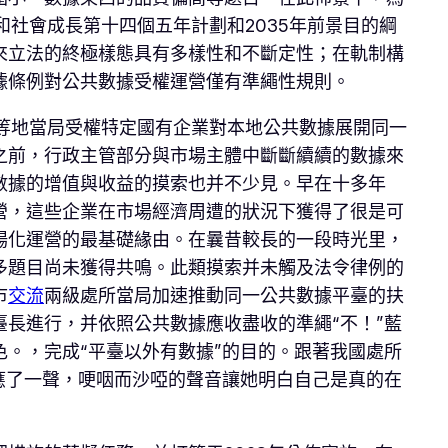
和社會成長第十四個五年計劃和2035年前景目的綱
來立法的終極樣態具有多樣性和不斷定性；在軌制構
據條例對公共數據受權運營僅有準繩性規則。
京等地當局受權特定國有企業對本地公共數據展開同一
之前，行政主管部分與市場主體中斷斷續續的數據來
數據的增值與收益的摸索也并不少見。早在十多年
營，這些企業在市場經濟周遭的狀況下獲得了很是可
場化運營的最基礎緣由。在曩昔較長的一段時光里，
多題目尚未獲得共鳴。此類摸索并未觸及法令律例的
市
交流
兩級處所當局加速推動同一公共數據平臺的扶
長進行，并依照公共數據應收盡收的準繩“不！”藍
。，完成“平臺以外有數據”的目的。跟著我國處所
應了一聲，哽咽而沙啞的聲音讓她明白自己是真的在