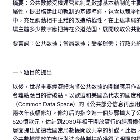
摘要：公共數據受權運營軌制是數據基本軌制的主
屬性，提出構建此項軌制的基礎準繩，包含以競爭
中，充足調動相干主體的改造積極性。在上述準繩
場主體多少數字應把持在公道范圍，展開收取公共
要害詞：公共數據；當局數據；受權運營；行政允
一、題目的提出
以後，世界重要經濟體均將公共數據的開闢應用作
會難點題目的衝破點。以歐盟和美國為代表的國度和
（Common Data Space）的《公共部分信息再應用指令》（
兩次年夜幅修訂。修訂后的指令進一個步驟擴大了公
520億歐元，估計到2030年相干開放實行的經濟
層面提出加速我國當局數據開放共享的計謀。此后
公共數據開放的實行與法令軌制扶植獲得了明顯的