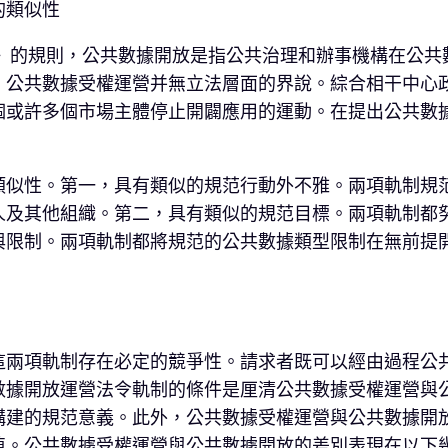
的類似性
施》的規則，公共數據開放是指公共治理和辦事機構在公
，公共數據受權運營并無立法層面的界說。綜合相干中心
個或許多個市場主體停止開闢應用的運動。在提出公共數
類似性。第一，具有類似的規范行動外不雅。兩項軌制規
人及其他組織。第二，具有類似的規范目標。兩項軌制都
與限制。兩項軌制都將規范的公共數據類型限制在無前提
這兩項軌制存在必定的競爭性。請求者既可以經由過程公
數據開放運營法令軌制的條件是厘清公共數據受權運營與
構建的規范意義。此外，公共數據受權運營與公共數據開
值。公共數據受權運營與公共數據開放的差別表現在以下