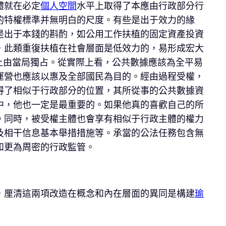
體就在必定
個人空間
水平上取得了本應由行政部分行
的特權標準并無明白的尺度。有些是出于效力的緣
是出于本錢的斟酌，如公用工作扶植的固定資產投資
，此類重復扶植在社會層面是低效力的，易形成宏大
上由當局獨占。從實際上看，公共數據應該為全平易
運營也應該以惠及全部國民為目的。經由過程受權，
得了相似于行政部分的位置，其所從事的公共數據資
中，他也一定是最重要的。如果他真的喜歡自己的所
。同時，被受權主體也會享有相似于行政主體的權力
及相干信息基本舉措措施等。承當的公法任務包含無
和更為周密的行政監管。
，厘清這兩項改造在概念和內在層面的異同是構建
瑜