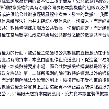
數據逐步成為新興的基本性生孩子要素，公共數據作為公
令律例規章受權的具有治理公同事務本能機能的組織以及
責或許供給公共辦事經過歷程中搜集、發生的數據”。我
我信息維護法》也并未確認小我信息的一切權人，而是經
公共）數據條例都未觸及公共數據一切權的認定，而是繚
有權在當局數字化改造中應用公共部分之間的數據共享晉
富權力的行動。被受權主體獲取公共數據的直接念頭在于
國度占有的資本，本應由國度停止公道應用，促進全平易
數據，培養數據要素市場。而公共數據受權運營就是將不
行政允許法》第十二條所規則的除行政特許運營以外的通
，而是起到解除法令設置的制止、恢復行動不受拘束的後
共數據受權運營實質上是對這類資本停止設置裝備擺設以
運營，即“無限天然資本開闢應用、公共資本設置裝備擺