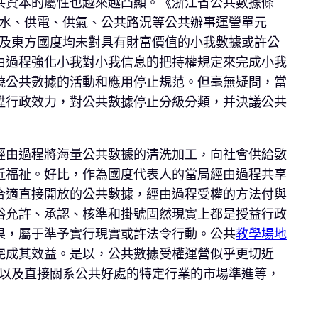
共資本的屬性也越來越凸顯。《浙江省公共數據條
供水、供電、供氣、公共路況等公共辦事運營單元
國及東方國度均未對具有財富價值的小我數據或許公
由過程強化小我對小我信息的把持權規定來完成小我
繞公共數據的活動和應用停止規范。但毫無疑問，當
陞行政效力，對公共數據停止分級分類，并決議公共
經由過程將海量公共數據的清洗加工，向社會供給數
近福祉。好比，作為國度代表人的當局經由過程共享
合適直接開放的公共數據，經由過程受權的方法付與
俗允許、承認、核準和掛號固然現實上都是授益行政
果，屬于準予實行現實或許法令行動。公共
教學場地
完成其效益。是以，公共數據受權運營似乎更切近
設以及直接關系公共好處的特定行業的市場準進等，