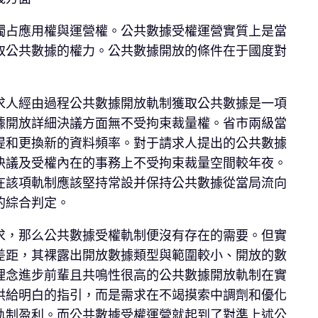
獨占應用權與運營權。公共數據受權運營實質上是當
取公共數據的權力。公共數據開放的條件在于國度對
求人經由過程公共數據開放軌制獲取公共數據是一項
據開放詳細決議方面無不受拘束裁量權。省市兩級當
提和更換新的資料頻率。對于請求人提出的公共數據
決議及受權內在的事務上不受拘束裁量空間較年夜。
在該項軌制應該堅持常設并保持公共數據從當局流向
的綜合判定。
求，那么公共數據受權軌制便沒有存在的需要。但實
差距，其裸露出開放數據類型與範圍較小、開放的數
理念進步前輩且共鳴性很高的公共數據開放軌制在實
供給明白的指引，而是需求在不竭摸索中調劑和優化
軌制盈利。而公共數據受權運營就起到了對準上述公