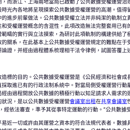
，而浙江、上海兩地當局已啟動了公共數據受權運營治理
段時光內各地將呈現摸索公共數據受權運營的高潮。值得
中的進步前輩做法。公共數據受權立法并非純潔的軌制立
性和受權運營概念的含混性，此項改造無法完整套用已有
營範疇的實行與立法摸索，為研討此項軌制的構建供給了
放的關系，在此基本上公共數據受權運營規定的難點在于
研論證，并經由過程體系梳理相干法令律例，試圖答覆上
造標的目的。公共數據受權運營是《公民經濟和社會成長
直採取進已有的行政法制系統中。對當局側受權運營行動
局經由過程開放公共數據的積極行動以知足請求人需求的
的狀況，是以公共數據受權運營
會議室出租
在
共享會議室
，經依法審查，準予其從事特定運動的行動。”公共數據
平易近一切或許由其運營之資本的符合法規代表者。數據