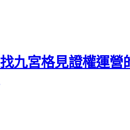
受找九宮格見證權運營
的