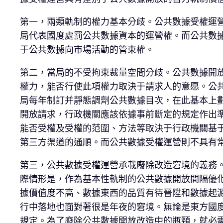
第一，兩類軌制的權力基本分歧。公共數據受權運
局代表國度處罰公共數據資本的運營權。而公共數
于公共數據向市場活動的管束權。
第二，當局的不受拘束裁量空間分歧。公共數據開
權力，能否行使此項權力取決于請求人的意愿。公
局每年制訂并靜態調劑公共數據目次，在此基本上
開放請求，行政機關應該依據事前斷定的規定作出
能否受權及受權的范圍、方法等取決于行政機關基
第三方渠道的通順。而公共數據受權運營則不具有
第三，公共數據受權運營承載廢除改造窘境的義務
際情形是，作為基本性軌制的公共數據開放間隔優
據價值度不高、數據東西的品質有待晉陞和數據起
行中落地也面對著很是年夜的窘境。無論是東方國
規定。為了廢除公共數據開放改造中的瓶頸，就必