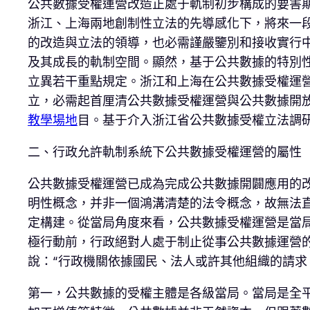
公共數據受權運營改造正處于軌制初步構成的要害期
浙江、上海兩地創制性立法的先導感化下，將來一
的改造與立法的領導，也必需謹嚴鑒別和接收實行
及其成長的軌制空間。顯然，基于公共數據的特別
立異若干重點規定。浙江和上海在公共數據受權運
立，必需起首厘清公共數據受權運營與公共數據開
教學場地
目。基于介入浙江省公共數據受權立法調
二、行政允許軌制系統下公共數據受權運營的屬性
公共數據受權運營已成為完成公共數據開闢應用的改
明性概念，并非一個鴻溝清楚的法令概念，故無法
定構建。從當局角度來看，公共數據受權運營是當
極行動前，行政絕對人處于制止從事公共數據運營
說：“行政機關依據國民、法人或許其他組織的請求
第一，公共數據的受權主體是各級當局。當局是全