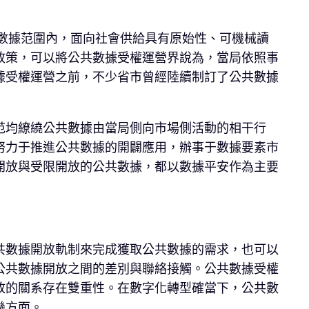
共數據范圍內，面向社會供給具有原始性、可機械讀
政策，可以將公共數據受權運營界說為，當局依照事
據受權運營之前，不少省市曾經陸續制訂了公共數據
范均繚繞公共數據由當局側向市場側活動的相干行
努力于推進公共數據的開闢應用，辦事于數據要素市
開放與受限開放的公共數據，都以數據平安作為主要
共數據開放軌制來完成獲取公共數據的需求，也可以
公共數據開放之間的差別與聯絡接觸。公共數據受權
放的關系存在雙重性。在數字化轉型確當下，公共數
幾方面。