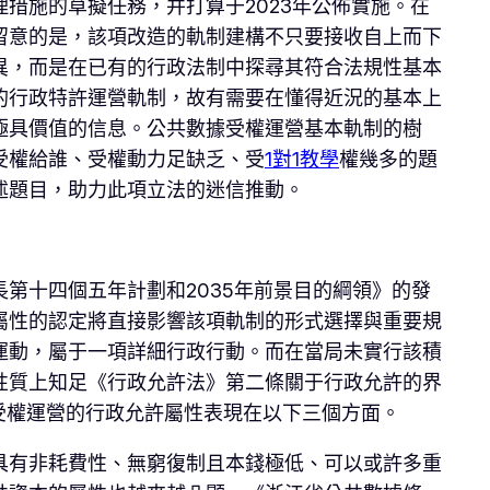
措施的草擬任務，并打算于2023年公佈實施。在
留意的是，該項改造的軌制建構不只要接收自上而下
異，而是在已有的行政法制中探尋其符合法規性基本
的行政特許運營軌制，故有需要在懂得近況的基本上
極具價值的信息。公共數據受權運營基本軌制的樹
受權給誰、受權動力足缺乏、受
1對1教學
權幾多的題
述題目，助力此項立法的迷信推動。
第十四個五年計劃和2035年前景目的綱領》的發
屬性的認定將直接影響該項軌制的形式選擇與重要規
運動，屬于一項詳細行政行動。而在當局未實行該積
性質上知足《行政允許法》第二條關于行政允許的界
受權運營的行政允許屬性表現在以下三個方面。
具有非耗費性、無窮復制且本錢極低、可以或許多重