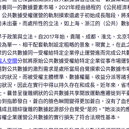
養同一的數據要素市場，2021年經由過程的《公民經濟
，公共數據受權運營的軌制摸索還處于初始成長階段，將
尚未出臺，而處所性的立法，如上海、浙江的（公共）數
于政策與立法。自2017年始，貴陽、成都、淮北、北
較為單一、相干配套軌制設定粗略的景象。現實上，在此
聚的公共數據同一受權給特定企業停止運營進而完成公共
個人空間
分就將原始公共數據受權給特定企業從事市場運
場對公共數據的激烈需求是處所當局自覺摸索公共數據市
依的狀況，而被受權主體標準、數據權屬、收益分派等諸
的狀況，因此在實行中得以持久存在和成長。近年來，省
。曩昔呈復雜網狀的公共數據共享開放運動應遷徙到平臺
到指節發白，蒼白的臉色瞬間變得更加蒼白，沒有了血色
成且錯綜復雜的數據起源部分自覺受“是的。”她淡淡的
容權企業運營公共數據的實行損失了符合法規性基本。