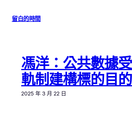
跳
至
留白的時間
主
要
內
容
馮洋：公共數據
軌制建構標的目
2025 年 3 月 22 日