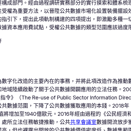
要構成部門。經由過程調研實務部分的實行摸索和體系梳
性受權為重要方法，以晉陞公共數據市場化設置裝備擺設
的指引下，提出此項軌制構建的四項提出，即激勵多種一
數據資本應用費試點，受權公共數據的類型范圍應該過度
許
為數字化改造的主要內在的事務，并將此項改造作為推動
地域陸續啟動了關于公共數據開闢應用的立法任務。20
The Re-use of Public Sector Informatio
共數據范圍，下降了公共數據獲取應用的本錢。2018
價值將增加至1940億歐元。2016年經由過程的《公民
，處所立法任務敏捷推動，公共
共享會議室
數據開流放步
提高，但也裸露出開放的公共數據價值密度低、數據集範