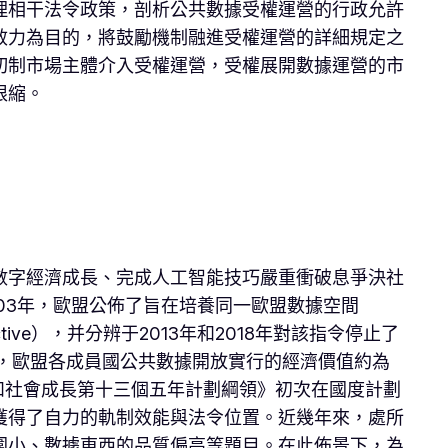
理相干法令政策，剖析公共數據受權運營的行政允許
效力為目的，將鼓勵機制融進受權運營的詳細規定之
切制市場主體介入受權運營，受權展開數據運營的市
限縮。
數字經濟成長、完成人工智能技巧嚴重衝破息爭決社
03年，歐盟公佈了旨在培養同一歐盟數據空間
n Directive），并分辨于2013年和2018年對該指令停止了
年，歐盟各成員國公共數據開放實行的經濟價值約為
經濟和社會成長第十三個五年計劃綱領》初次在國度計劃
獲得了自力的軌制效能與法令位置。近幾年來，處所
圍小、數據東西的品質偏高等題目。在此佈景下，為