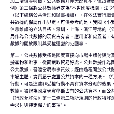
加工增值等特徵。公共數據并非天然資本，但跟著
例》第三條將公共數據界定為“本省國度機關、法
（以下統稱公共治理和辦事機構），在依法實行職
共數據的權屬作出界定。可供參考的是，我國《小
信息維護的立法目標。深圳、上海、浙江等地的（
局作為公共數據的現實占有者、應用者和處置者，
數據的開放限制與受權運營的范圍等。
第二，公共數據受權是國度直接向市場主體付與財
據產物和辦事，從而獲取貿易好處。公共數據作為
公共數據，晉陞當局辦事質效；經由過程開放公共
市場主體，實質屬于處置公共資本的一種方法。《
行動，可是這些非受權行動不具有資本分派的後果
數據可被視為國度現實壟斷占有的公共資本，而公
《行政允許法》第十二條第二項所規則的行政特許
需求付與特定權力的事項”。