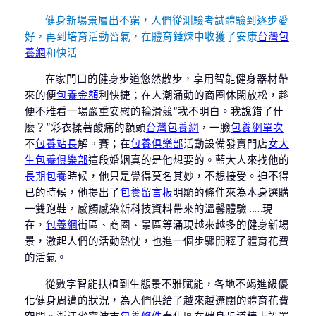
健身新場景層出不窮，人們從測驗考試體驗到逐步愛
好，再到培育活動習氣，在體育錘煉中收獲了安康
台灣包
養網
和快活
在家門口的健身步道悠然散步，享用智能健身器材帶
來的便
包養金額
利快捷；在人潮涌動的商圈休閑放松，趁
便不雅看一場嚴重安慰的輪滑競“我不明白。我說錯了什
麼？”彩衣揉著酸痛的額頭
台灣包養網
，一臉
包養網單次
不
包養站長
解。賽；在
包養俱樂部
活動設備發賣門店
女大
生包養俱樂部
這段婚姻真的是他想要的。藍大人來找他的
長期包養
時候，他只是覺得莫名其妙，不想接受。迫不得
已的時候，他提出了
包養留言板
明顯的條件來為本身選購
一雙跑鞋，感觸感染新科技資料帶來的溫馨體驗……現
在，
包養網
街區、商圈、景區等涌現越來越多的健身新場
景，激起人們的活動熱忱，也進一個步驟開釋了體育花費
的活氣。
從數字智能扶植到生態景不雅賦能，各地不竭進級優
化健身周遭的狀況，為人們供給了越來越遼闊的體育花費