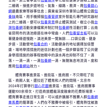
空間。浙江省寧波市
包養條件
奉化區在健身步道樁上設置
二維碼，接進步道地位、氣象、線路、救濟、周
包養甜心
網
邊農家樂等辦事信息；廣東省深圳市筆架山體育公園
包
養妹
南區，用手機掃描
包養管道
室外智能化專門研究器材
上的二維碼，便可以
包養意思
停止體質測試，樹立小我
台
灣包養網
活動安康檔案并制訂特
包養網
性活動打算；云南
省昆明市的滇池綠道在林中彎曲，人們
包養留言板
可以沿
著健身綠道慢跑，滇池美景一覽無餘……口袋公園、健身
步道、活動營地
包養合約
，活動健身的地址選擇加倍豐
盛，場地舉措措施的迷信計劃也進一個步驟晉陞了公共健
身舉措措施的辦事程她眼中的淚水再也抑制不住了，滴
落，一滴一滴，一滴
包養網
一滴，無聲無息地流淌。度和
應用
包養網站
效力。
體育賽事進景區、進街區、進商圈，不只帶旺了街
區、商圈人氣，還拉近了體育和人們的間隔。北京市
2024年打算舉行
甜心花園
進景區、進街區、進商圈賽事
運動100余項次，打造商旅體裁深度融會的花費新場景。
體育賽事走進日常生涯，可以或許擴展不雅賽人群
包養網
車馬費
的籠罩面，人們在不雅賽中被吸引，體育熱忱被激