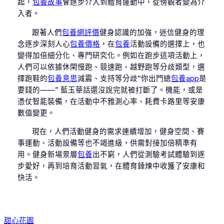
起，
包養故事
會逐步介入到體育運動中，從傍觀者變為介
入者。
跟著人們
包養網評價
健身認識的加強，迷信健身的理
念逐步深刻人心
包養價格
，在
包養
活動設備的選擇上，也
變得加倍細分化、專門研究化。例如在跑步這項活動上，
人們可以依據休閑慢跑、競速跑、越野跑等分歧類型，選
擇跑鞋的
包養意思
減震、支持等分歧“你出門總
包養app
是
要錢的——” 藍玉華話還沒說完就被打斷了。機能，或是
憑仗智能裝備，在活動中不雅測心率、耗費卡路里等安康
數值變更。
現在，人們活動健身的需求連續增加，健身空間、賽
事運動、活動設備等也不竭進級，供需對接加倍精準有
用。健身新場景層
包養
出不窮，人們從測驗考試體驗到逐
步愛好，再到培育活動習氣，在體育錘煉中收獲了安康和
快活。
甜心花園