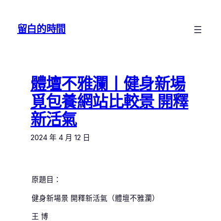
跳
至
留白的時間
主
要
內
容
體壇不雅瀾丨健身新場
覓包養網站比較景 開釋
新活氣
2024 年 4 月 12 日
原題目：
健身新場景 開釋新活氣（體壇不雅瀾）
王 博