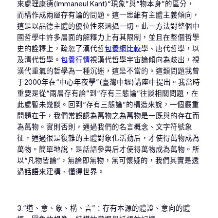
來處理康德(Immaneul Kant)“現象”與“物本身”的區分，
而構作成兩層存有論的問題。這一思維有主體主義傾向，
這是以品德主體的優位性來涵攝一切。此一方法對整個中
國哲學中許多層面的解釋力上有其限制，並且在整個哲學
史的詮釋上，疏忽了漢代哲
包養網比較
學、唐代哲學，以
及清代哲學。
包養行情
視漢代哲學宇宙論傾向為歧出，視
漢代重氣的哲學為一種沉迷，這是不當的。這類問題我曾
于2000年在“中心年夜學”(臺灣中壢)講座中提出。我當時
重要是從“兩層存有論”到“存有三態論”往談相關問題，在
此處暫未幾談。回到“存有三態論”的構造來說，一個嚴重
問題在于，我們常誤認為萬物之為萬物是一既與的存在而
為萬物。實則否則，通過我們的名言概念、文字符號象
征，通過很是復雜的主體對象化活動后，才使得萬物成為
萬物。簡單地說，是話語參與后才使得萬物成為萬物。所
以“凡物皆論”，無論即無物，無可懷疑的，我們其實是透
過話語來建構、懂得世界。
3.“道、意、象、構、言”：存有本源的體證、意向的體