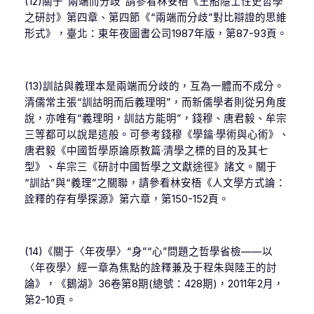
(12)關于“兩端而分歧”請參看林安梧《王船隱士性史哲學
之研討》第四章、第四節《“兩端而分歧”對比辯證的思維
形式》，臺北：東年夜圖書公司1987年版，第87-93頁。
(13)訓詁與義理本是兩端而分歧的，互為一體而不成分。
清儒常主張“訓詁明而后義理明”，而新儒學者則從另角度
說，亦唯有“義理明，訓詁方能明”，錢穆、唐君毅、牟宗
三等都可以說是這般。可參考錢穆《學鑰·學術與心術》、
唐君毅《中國哲學原論原教篇·清學之標的目的及其七
型》、牟宗三《研討中國哲學之文獻途徑》諸文。關于
“訓詁”與“義理”之關聯，請參看林安梧《人文學方式論：
詮釋的存有學探源》第六章，第150-152頁。
(14)《關于〈年夜學〉“身”“心”問題之哲學省檢——以
〈年夜學〉經一章為焦點的詮釋兼及于程朱與陸王的討
論》，《鵝湖》36卷第8期(總號：428期)，2011年2月，
第2-10頁。