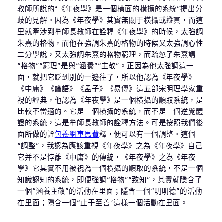
教師所說的“《年夜學》是一個橫面的橫攝的系統”提出分
歧的見解。因為《年夜學》其實無關于橫攝或縱貫，而這
里就牽涉到牟師長教師在詮釋《年夜學》的時候，太強調
朱熹的格物，而他在強調朱熹的格物的時候又太強調心性
二分學說，又太強調朱熹的格物窮理，而疏忽了朱熹講
“格物”“窮理”是與“涵養”“主敬”。正因為他太強調這一
面，就把它貶到別的一邊往了，所以他認為《年夜學》
《中庸》《論語》《孟子》《易傳》這五部宋明理學家重
視的經典，他認為《年夜學》是一個橫攝的順取系統，是
比較不當適的。它是一個橫攝的系統，而不是一個逆覺體
證的系統，這是牟師長教師的詮釋方法。可是按照我們後
面所做的詮
包養網車馬費
釋，便可以有一個調整。這個
“調整”，我認為應該重視《年夜學》之為《年夜學》自己
它并不是悖離《中庸》的傳統，《年夜學》之為《年夜
學》它其實不用被視為一個橫攝的順取的系統，不是一個
知識認知的系統，即便強調“格物”“致知”，其實就隱含了
一個“涵養主敬”的活動在里面；隱含一個“明明德”的活動
在里面；隱含一個“止于至善”這樣一個活動在里面。