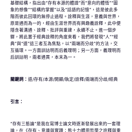
基礎結構，指出由“存有本源的體證”而“意向的體悟”“圖
象的想像”“結構的掌握”以及“話語的記憶”，這是彼此多
階而彼此回環的無停止過程。詮釋與生涯，意義與世界，
原是通而為一的，經由生涯世界而有興趣義詮釋，此中便
隱含著溝通、詮釋、批評與重建，永續不止。進一個步
驟，將此置于經典詮釋的角度來看，我們將發現“人”“經
典”與“道”這三者互為焦點，以“兩端而分歧”的方法，交
互循環。一方面訓詁明而后義理明；另一方面，義理明而
后訓詁明，兩者通貫，本末為一。
關鍵詞：
道/存有/本源/開顯/執定/詮釋/兩端而分歧/經典
引言：
“存有三態論”是我在寫博士論文時逐漸發展出來的一套理
論，在《存有、意識與實踐：熊十力體用哲學之詮釋與重