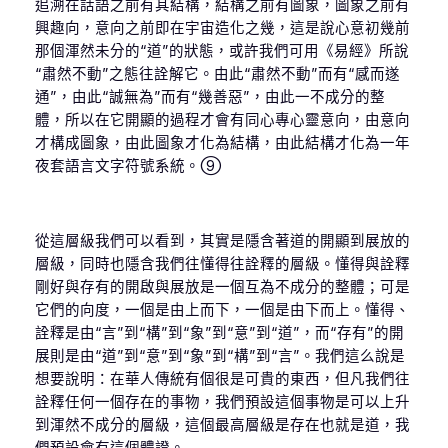
追溯在話語之前有其結構，結構之前有圖象，圖象之前有
興趣向，意向之前即在宇宙造化之幾，這是說心意初幾前
那個渾然未分的“道”的狀態，或許我們可用《易經》所說
“肅然不動”之態往詮解它。由此“肅然不動”而有“感而遂
通”，由此“誠無為”而有“幾善惡”，由此一不成分的整
體，所以在它開顯的過程才會有同心專心靈意向，由意向
才構成圖象，由此圖象才化為結構，由此結構才化為一年
夜套語言文字符號系統。⑨
從這層級我們可以看到，其實是隱含著道的開顯到展放的
層級，同時也隱含我們往懂得往詮釋的層級。懂得與詮釋
剛好與存有的開啟與展放是一個互為不成分的整體；可是
它們的向度，一個是由上而下，一個是由下而上。懂得、
詮釋是由“言”到“構”到“象”到“意”到“道”，而“存有”的開
展則是由“道”到“意”到“象”到“構”到“言”。我們這么說是
想要說明：在華人傳統有個很是可貴的東西，但凡我們往
詮釋任何一個存在的事物，我們預設這個事物是可以上升
到渾然不成分的層級，這個最高層級是存在也就是道，我
們預設會有這個體證。