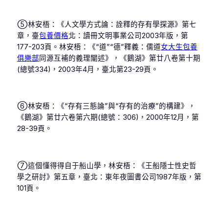
⑤林安梧：《人文學方式論：詮釋的存有學探源》第七
章，臺
包養價格
北：讀冊文明事業公司2003年版，第
177-203頁。林安梧：《“道”“德”釋義：儒道
女大生包養
俱樂部
同源互補的義理闡述》，《鵝湖》第廿八卷第十期
(總號334)，2003年4月，臺北第23-29頁。
⑥林安梧：《“存有三態論”與“存有的治療”的構建》，
《鵝湖》第廿六卷第六期(總號：306)，2000年12月，第
28-39頁。
⑦這個懂得得自于船山學，林安梧：《王船隱士性史哲
學之研討》第五章，臺北：東年夜圖書公司1987年版，第
101頁。