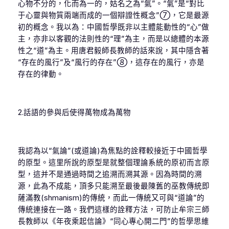
心物不分的，化而為一的，姑名之為“氣”。“氣”是“對比
于心靈與物質兩端而成的一個辯證性概念”⑦，它是最源
初的概念。我以為：中國哲學既非以主體能動性的“心”做
主，亦非以客觀的法則性的“理”為主，而是以總體的本源
性之“道”為主。用唐君毅師長教師的話來說，其中隱含著
“存在的風行”及“風行的存在”⑧，這存在的風行，亦是
存在的律動。
2.話語的參與后使得萬物成為萬物
我認為以“氣論”(或道論)為焦點的詮釋較接近于中國哲學
的原型。這里所說的原型是就整個理論系統的原初而言原
型，這并不是通過時間之追溯而溯其源。因為時間的溯
源，此為不成能，頂多只能溯至最後最陳舊的巫教傳統即
薩滿教(shmanism)的傳統，而此一傳統又可與“道論”的
傳統連接在一路。我們這樣的詮釋方法，可防止牟宗三師
長教師以《年夜乘起信論》“同心專心開二門”的哲學思維