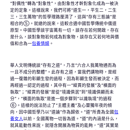
“對偶性”轉為“對象性”，由對象性才幹對象化成為一被決
定的定象。這樣說來，我們可將“道生一，平生二，二生
三，三生萬物”的哲學理路厘清了，這與“存有三態論”是
相合的⑤。就總的說來，這較合適中國哲學傳統中儒道
原型。中國哲學談宇宙萬有一切，談存在若何開啟，存在
是什么，談對象物若何成為對象物，談存在又若何地與價
值和合為一
包養情婦
。
華人文明傳統談“存有之道”，乃言“六合人我萬物通而為
一且不成分的整體”。此存有之道，當我們講物時，是經
過一復雜的彰顯生發的過程，因為彰顯生發而被決定，而
再經過一認定的過程，其中有一“縱貫的發展”及“橫面的
執取”；“縱貫的發展”是從“境識俱泯”到“境識俱顯而未
分”，“橫面的執取”是進一個步驟到“以識執境”的過程
⑥。這樣的說法防止了“主體主義”及心靈獨年夜的傾
向，因中國哲學乃以“道論”作為歸依。“道”所貴為全國
包
養女人
以前，全國萬物一切皆為道。“道”的內涵是什么，
就其能動性來說，就隱含開展為物質的能夠，“道”其實是