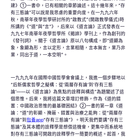
建》①一書中，已有相關的章節論述。這十幾年來，“存
有三態論”可以說是我思慮的重要向度。在一九九六年
秋，南華年夜學哲學研討所的“啟教式”(開啟教學儀式)時
所講的《“道”與“言”》，后來以《道言論》正式發表在一
九九七年南華年夜學哲學所《揭諦》學刊上，作為創刊的
《發刊詞》。關于《道言論》原以八句構成，即“道顯為
象，象顯為形，言以定形，言業相隨，言本無言，業乃非
業，同出于道，一本空明”。
一九九九年在國際中國哲學會會議上，我進一個步驟地以
“后新儒家哲學之擬構：從‘兩層存有論’到‘存有三態
論’——以《道言論》為焦點的詮釋與構造”為題闡述了這
個思惟。后來，我將這篇文章增訂修飾，作為《道的錯
置：中國政治思惟的最基礎困結》②一書的第一章《道
論：“道”的彰顯、掩蔽、錯置與治療之能夠：從“兩層存
有論”到
包養app
“存有三態論”》。明天我們要講“存有三
態論”及其本體的詮釋學是想借這機會，更集中而系統地
對存有三態論可開啟的詮釋學作一簡要的概述。起首，我