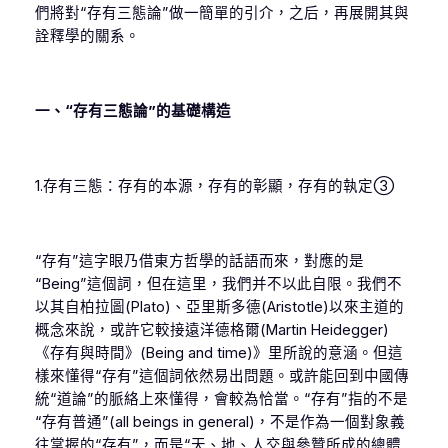
們將對“存有三態論”做一簡單的引介，之后，再展開其與
詮釋學的關系。
一、“存有三態論”的基礎構造
1.存有三態：存有的本源，存有的彰顯，存有的執定③
“存有”這字眼乃借東方哲學的話語而來，對應的是
“Being”這個詞，但在這里，我們并不以此自限。我們不
以其自柏拉圖(Plato)、亞里斯多德(Aristotle)以來主道的
概念來說，或許它較接遠洋德格爾(Martin Heidegger)
《存有與時間》(Being and time)》里所說的意涵。但這
樣來懂得“存有”這個詞依然易出問題。或許能回到中國傳
統“道論”的脈絡上來懂得，會較為恰當。“存有”指的不是
“存有普通”(all beings in general)，不是作為一個對象義
往掌握的“存有”，而是“天、地、人交與參贊所成的總體