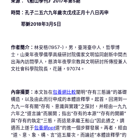
來源：《船山學刊》2017年第5期
時間：孔子二五六九年歲次戊戌正月十八日丙申
耶穌2018年3月5日
作者簡介：
林安梧(1957-)，男，臺灣臺中人，哲學博
士，山東年夜學儒學高級研討院儒家文明協同創新中間杰
出海內訪問學人，慈濟年夜學宗教與文明研討所傳授兼人
文社會科學院院長，花蓮，97074。
內容撮要：
本文旨在
包養網比較
闡明“存有三態論”的基礎
構造，以及由此而衍申成的本體詮釋學。起首，回溯到一
九九一年有關“存有、意識與實踐”之探討，并經由一九九
六年之“道言論”而展開；指出“存有的本源”“存有的開顯”
與“存有的執定”三態，而這是承繼王船山“因此通之，調
適而上遂于
包養網ppt
道”的進一個步驟發展。再者，經由
“道、意、象、構、言”這五層次，而論述“本體詮釋學”的