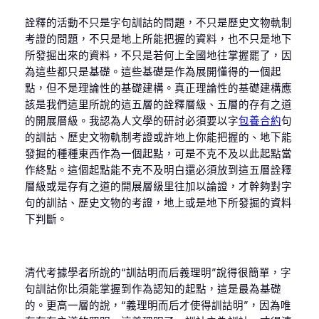
詮釋的活動不只是字句訓詁的問題，不只是歷史文物軌制
考證的問題，不只是地上所能把握的資料，也不只是地下
所發掘出來的資料，不只是若何上全國地往掌握罷了，因
為這些都只是基礎。這些基礎是作為展開懂得的一個起
點，但不是理論性的基礎建構。真正理論性的基礎建構應
該是我們這里所說的這五層的詮釋層級、五層的存有之道
的開展層級。我認為人文學的研討必須要以字
包養合約
句
的訓詁、歷史文物軌制考證或許地上你能把握的、地下能
發掘的種種東西作為一個起點，可是不克不及以此起點當
作終點。這個起點能不克不及明白還必須放到這五層詮釋
層級或是存有之道的開展層級里往加以論證，才幹夠對字
句的訓詁、歷史文物的考證，地上或是地下所發掘的資料
下判斷。
清代考據學者所說的“訓詁明而后義理明”說得很簡單，字
句訓詁你比須能掌握到作為認知的起點，這是最為基礎
的。更高一層的說，“義理明而后才使得訓詁明”，因為唯