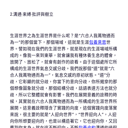
2.溝通·束縛·批評與樹立
生涯世界之為生涯世界是什么呢？是“六合人我萬物通而
為一”的那個當下，那個場域，這就是生涯
包養意思
世
界。譬如現在我們的生涯世界，就是現在的生涯場域所構
成的。像我一來到東華，就會讓我有種休養生息的體會，
放開了、放松了，就會有創作的欲看。由于這個處所它所
構成的生涯世界氣息交感分歧。我們說那個“道”就是“六
合人我萬物通而為一”，氣息交感的原初狀態。“道”分
歧，它彰顯的就分歧，你當下的意向分歧，你所揭穿的那
個想像圖象就分歧，那個結構分歧，話語表達方法也就分
歧，所以它整體就會有影響。我們在展開意義的詮釋的時
候，其實就在六合人我萬物通而為一所構成的生涯世界所
展開。這意義詮釋隱含了實踐的向度，這個實踐向度落實
來說，很主要的就是“人迎向世界”，“世界迎向人”，人迎
向你所想要迎向的，也是以構造著它，它也迎向你，又回
應到你本身。就在這不斷迎向、不斷
包養合約
溝通的過程