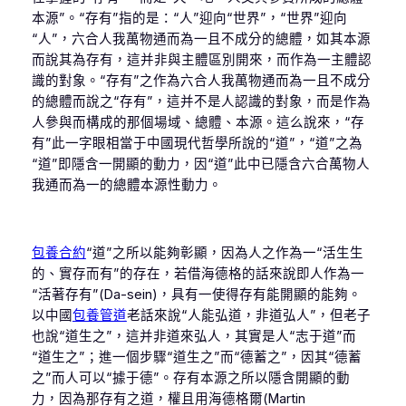
本源”。“存有”指的是：“人”迎向“世界”，“世界”迎向
“人”，六合人我萬物通而為一且不成分的總體，如其本源
而說其為存有，這并非與主體區別開來，而作為一主體認
識的對象。“存有”之作為六合人我萬物通而為一且不成分
的總體而說之“存有”，這并不是人認識的對象，而是作為
人參與而構成的那個場域、總體、本源。這么說來，“存
有”此一字眼相當于中國現代哲學所說的“道”，“道”之為
“道”即隱含一開顯的動力，因“道”此中已隱含六合萬物人
我通而為一的總體本源性動力。
包養合約
“道”之所以能夠彰顯，因為人之作為一“活生生
的、實存而有”的存在，若借海德格的話來說即人作為一
“活著存有”(Da-sein)，具有一使得存有能開顯的能夠。
以中國
包養管道
老話來說“人能弘道，非道弘人”，但老子
也說“道生之”，這并非道來弘人，其實是人“志于道”而
“道生之”；進一個步驟“道生之”而“德蓄之”，因其“德蓄
之”而人可以“據于德”。存有本源之所以隱含開顯的動
力，因為那存有之道，權且用海德格爾(Martin