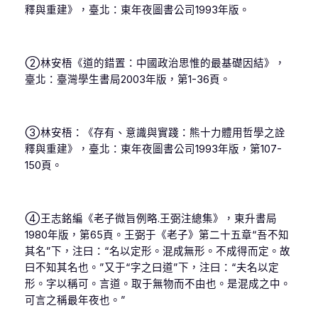
釋與重建》，臺北：東年夜圖書公司1993年版。
②林安梧《道的錯置：中國政治思惟的最基礎因結》，
臺北：臺灣學生書局2003年版，第1-36頁。
③林安梧：《存有、意識與實踐：熊十力體用哲學之詮
釋與重建》，臺北：東年夜圖書公司1993年版，第107-
150頁。
④王志銘編《老子微旨例略.王弼注總集》，東升書局
1980年版，第65頁。王弼于《老子》第二十五章“吾不知
其名”下，注曰：“名以定形。混成無形。不成得而定。故
曰不知其名也。”又于“字之曰道”下，注曰：“夫名以定
形。字以稱可。言道。取于無物而不由也。是混成之中。
可言之稱最年夜也。”