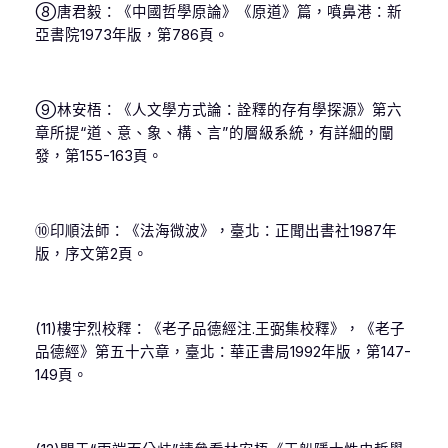
⑧唐君毅：《中國哲學原論》《原道》篇，噴鼻港：新
亞書院1973年版，第786頁。
⑨林安梧：《人文學方式論：詮釋的存有學探源》第六
章所提“道、意、象、構、言”的層級系統，有詳細的闡
發，第155-163頁。
⑩印順法師：《法海微波》，臺北：正聞出書社1987年
版，序文第2頁。
(11)樓宇烈校釋：《老子品德經注.王弼集校釋》，《老子
品德經》第五十六章，臺北：華正書局1992年版，第147-
149頁。