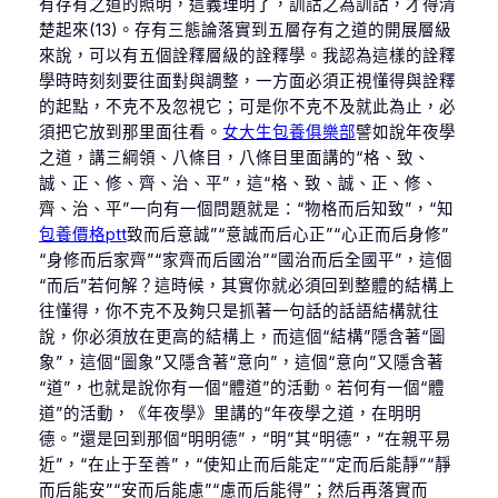
有存有之道的照明，這義理明了，訓詁之為訓詁，才得清
楚起來(13)。存有三態論落實到五層存有之道的開展層級
來說，可以有五個詮釋層級的詮釋學。我認為這樣的詮釋
學時時刻刻要往面對與調整，一方面必須正視懂得與詮釋
的起點，不克不及忽視它；可是你不克不及就此為止，必
須把它放到那里面往看。
女大生包養俱樂部
譬如說年夜學
之道，講三綱領、八條目，八條目里面講的“格、致、
誠、正、修、齊、治、平”，這“格、致、誠、正、修、
齊、治、平”一向有一個問題就是：“物格而后知致”，“知
包養價格ptt
致而后意誠”“意誠而后心正”“心正而后身修”
“身修而后家齊”“家齊而后國治”“國治而后全國平”，這個
“而后”若何解？這時候，其實你就必須回到整體的結構上
往懂得，你不克不及夠只是抓著一句話的話語結構就往
說，你必須放在更高的結構上，而這個“結構”隱含著“圖
象”，這個“圖象”又隱含著“意向”，這個“意向”又隱含著
“道”，也就是說你有一個“體道”的活動。若何有一個“體
道”的活動，《年夜學》里講的“年夜學之道，在明明
德。”還是回到那個“明明德”，“明”其“明德”，“在親平易
近”，“在止于至善”，“使知止而后能定”“定而后能靜”“靜
而后能安”“安而后能慮”“慮而后能得”；然后再落實而