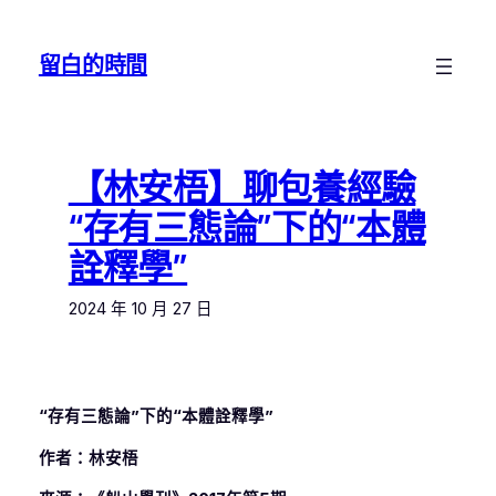
跳
至
留白的時間
主
要
內
容
【林安梧】聊包養經驗
“存有三態論”下的“本體
詮釋學”
2024 年 10 月 27 日
“存有三態論”下的“本體詮釋學”
作者：林安梧