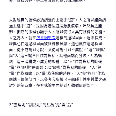
典、詮釋與道，這三者互為焦點的循環結構。
人對經典的詮釋必須調適而上遂于“道”，人之所以能夠調
適上遂于“道”，是因為這個道是源泉滾滾，沛然莫之能
御，把它的事理彰顯于人，所以使得人具有詮釋的才能。
人之為人，就在
包養網單次
這樣的過程里面，逐漸長成，
經典也在這過程里面被詮釋被彰顯，道也就在這過程里
面，從不成說到可說，又從可說回到不成說。“道”“經典”
與“人”這三端各自作為焦點，其他兩端而分歧，互為循
環，這三者構成不成分的整體。以“人”作為焦點的時候，
“道”與“經典”是兩端；以“經典”為焦點的時候，“人”與
“道”作為兩端；以“道”為焦點的時候，“人”與“經典”作為
兩端。這個部門可以參考我所著《王船隱士性史哲學之研
討》的第四章，在方式論里面提到互動循環的部門。
2.“義理明”“訓詁明”的互為“先”與“后”