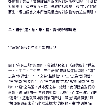
都摻和了進往，使得話語所規定的對象所構成的一年夜套
系統隱含了這些東西。借用釋教的話來說，即“業力”伴隨
而生，經由語言文字所范限構造的對象物均有這些問題。
二、關于“道、意、象、構、言”的詮釋層級
1.“道論”較接近中國哲學的原型
關于“存有三態”的展開，我曾透過老子《品德經》“道生
一，平生二，二生三，三生萬物”來詮解這個問題。“道”
之為“本源性”，“一”之為“整體性”，“二”之為“對偶性”，
“三”則為“對象性”，而“三生萬物”之為“萬物”即為“對象
物”。“道”之為道，其本源之為一總體，此即隱含對偶的
兩端，進而經由一“主體的對象化活動”，而成一決定了的
“定象”。這也就是如我們後面所述，是從“境識俱泯”到
“境識俱顯而未分”到“以識執境”的過程。由“本源性”而