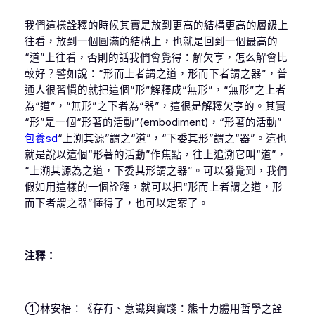
我們這樣詮釋的時候其實是放到更高的結構更高的層級上
往看，放到一個圓滿的結構上，也就是回到一個最高的
“道”上往看，否則的話我們會覺得：解欠亨，怎么解會比
較好？譬如說：“形而上者謂之道，形而下者謂之器”，普
通人很習慣的就把這個“形”解釋成“無形”，“無形”之上者
為“道”，“無形”之下者為“器”，這很是解釋欠亨的。其實
“形”是一個“形著的活動”(embodiment)，“形著的活動”
包養sd
“上溯其源”謂之“道”，“下委其形”謂之“器”。這也
就是說以這個“形著的活動”作焦點，往上追溯它叫“道”，
“上溯其源為之道，下委其形謂之器”。可以發覺到，我們
假如用這樣的一個詮釋，就可以把“形而上者謂之道，形
而下者謂之器”懂得了，也可以定案了。
注釋：
①林安梧：《存有、意識與實踐：熊十力體用哲學之詮