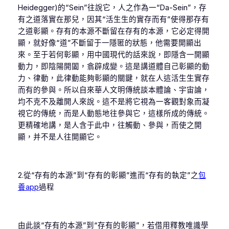
Heidegger)的“Sein”往說它，人之作為一“Da-Sein”，存
有之道落實在那兒，因其“活生生的實存而有”使得那存有
之道彰顯。存有的本源不斷留在存有的本源，它必定得開
顯，就好像“道”不斷留于一隱匿的狀態，他需要開顯出
來。至于若何彰顯，用中國現代的話來說，即隱含一開顯
動力，即陰陽開闔，翕辟成變。這是講道體自己彰顯的動
力、律動，此律動能夠彰顯的關鍵，就在人這活生生實存
而有的參與。所以自來華人文明傳統談本體論、宇宙論，
均不克不及離開人來說。這不是將它視為一客觀對象而凝
視它的傳統，而是人動態地往參與它，這樣所成的傳統。
更精確地講，是人含于此中，往觸動、參與，而使之開
顯，并不是人往開顯它。
2.從“存有的本源”到“存有的彰顯”進而“存有的執定”之
包
養app
過程
由此談“存有的本源”到“存有的彰顯”，若借用釋教唯識學