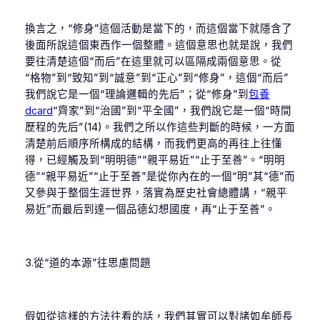
換言之，“修身”這個活動是當下的，而這個當下就隱含了
後面所說這個東西作一個整體。這個意思也就是說，我們
要往清楚這個“而后”在這里就可以區隔成兩個意思。從
“格物”到“致知”到“誠意”到“正心”到“修身”，這個“而后”
我們說它是一個“理論邏輯的先后”；從“修身”到
包養
dcard
“齊家”到“治國”到“平全國”，我們說它是一個“時間
歷程的先后”(14)。我們之所以作這些判斷的時候，一方面
清楚前后順序所構成的結構，而我們更高的再往上往懂
得，已經觸及到“明明德”“親平易近”“止于至善”。“明明
德”“親平易近”“止于至善”是從你內在的一個“明”其“德”而
又參與于整個生涯世界，落實為歷史社會總體講，“親平
易近”而最后到達一個品德幻想國度，再“止于至善”。
3.從“道的本源”往思慮問題
假如從這樣的方法往看的話，我們其實可以對諸如牟師長