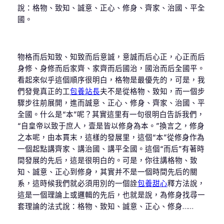
說：格物、致知、誠意、正心、修身、齊家、治國、平全
國。
物格而后知致、知致而后意誠，意誠而后心正，心正而后
身修、身修而后家齊、家齊而后國治，國治而后全國平。
看起來似乎這個順序很明白，格物是最優先的，可是，我
們發覺真正的工
包養站長
夫不是從格物、致知，而一個步
驟步往前展開，進而誠意、正心、修身、齊家、治國、平
全國。什么是“本”呢？其實這里有一句很明白告訴我們，
“自皇帝以致于庶人，壹是皆以修身為本。”換言之，修身
之本呢，由本貫末，這樣的發展里，這個“本”從修身作為
一個起點講齊家、講治國、講平全國。這個“而后”有著時
間發展的先后，這是很明白的。可是，你往講格物、致
知、誠意、正心到修身，其實并不是一個時間先后的關
系，這時候我們就必須用別的一個詮
包養甜心
釋方法說，
這是一個理論上或邏輯的先后，也就是說，為修身找尋一
套理論的法式說：格物、致知、誠意、正心、修身……