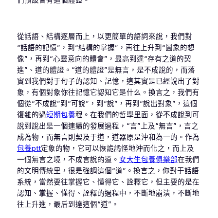
從話語、結構逐層而上，以更簡單的語詞來說，我們對
“話語的記憶”，到“結構的掌握”，再往上升到“圖象的想
像”，再到“心靈意向的體會”，最高到達“存有之道的契
進”、道的體證。“道的體證”是無言，是不成說的，而落
實到我們對于句子的認知、記憶，這其實是已經說出了對
象，有個對象你往記憶它認知它是什么。換言之，我們有
個從“不成說”到“可說”，到“說”，再到“說出對象”，這個
復雜的過
短期包養
程。在我們的哲學里面，從不成說到可
說到說出是一個連續的發展過程，“言”上及“無言”，言之
成為物，而無言則契及于道，道器原是沖和為一的。作為
包養ptt
定象的物，它可以恢詭譎怪地沖而化之，而上及
一個無言之境，不成言說的道。
女大生包養俱樂部
在我們
的文明傳統里，很是強調這個“道”。換言之，你對于話語
系統，當然要往掌握它、懂得它、詮釋它，但主要的是在
認知、掌握、懂得、詮釋的過程中，不斷地崩潰，不斷地
往上升進，最后到達這個“道”。