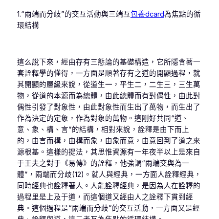
1.“兩端而分歧”的交互活動與三端互
包養dcard
為焦點的循
環結構
這么說下來，經由存有三態論的基礎構造，它所隱含著一
套詮釋學的懂得，一方面是順著存有之道的開顯過程，就
其開顯的層級來說，從道生一，平生二，二生三，三生萬
物，從道的本源而為總體，由此總體而有對偶性，由此對
偶性引發了對象性，由此對象性而生出了萬物，而生出了
作為決定的定象，作為對象的萬物。這剛好共同“道、
意、象、構、言”的結構，相對來說，詮釋是由下而上
的，由言而構，由構而象，由象而意，由意回到了道之來
源根基。這樣的提法，其思惟資源有一年夜半以上是來自
于王夫之對于《易傳》的詮釋，他強調“兩端交與為一
體”，兩端而分歧(12)。就人與經典，一方面人詮釋經典，
同時經典也詮釋著人。人能詮釋經典，是因為人在詮釋的
過程里是上及于道，而這個道又經由人之詮釋下貫到經
典。這個過程是“兩端而分歧”的交互活動，一方面又是經