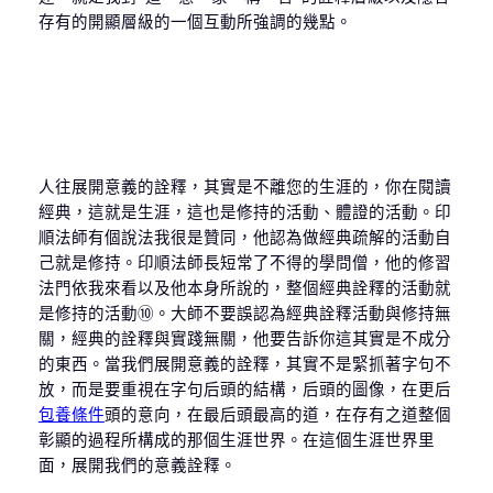
存有的開顯層級的一個互動所強調的幾點。
人往展開意義的詮釋，其實是不離您的生涯的，你在閱讀
經典，這就是生涯，這也是修持的活動、體證的活動。印
順法師有個說法我很是贊同，他認為做經典疏解的活動自
己就是修持。印順法師長短常了不得的學問僧，他的修習
法門依我來看以及他本身所說的，整個經典詮釋的活動就
是修持的活動⑩。大師不要誤認為經典詮釋活動與修持無
關，經典的詮釋與實踐無關，他要告訴你這其實是不成分
的東西。當我們展開意義的詮釋，其實不是緊抓著字句不
放，而是要重視在字句后頭的結構，后頭的圖像，在更后
包養條件
頭的意向，在最后頭最高的道，在存有之道整個
彰顯的過程所構成的那個生涯世界。在這個生涯世界里
面，展開我們的意義詮釋。