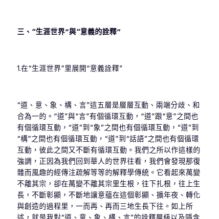
三、“生涯世界”與“意義的詮釋”
1.在“生涯世界”里展開“意義詮釋”
“道、意、象、構、言”這五層是層層互動、兩端分歧、和
合為一的。“道”與“言”有個循環互動，“道”跟“意”之間也
有個循環互動，“道”到“象”之間也有個循環互動，“道”到
“構”之間也有個循環互動，“道”到“話語”之間也有個循環
互動，彼此之間又不斷有循環互動。我們之所以作這樣的
強調，正因為我們回到華人的世界往看，我們會發現那復
雜而風趣的經傳注疏解等等的解釋學傳統。它看起來萬變
不離其宗，卻在萬變不離其宗里生根，往下扎根，往上生
長，不斷彰顯，不斷地讓意蘊在這個彰顯、擴年夜、轉化
與創造的過程里，一而再、再而三地生長下往。如上所
述，就是我對“道、意、象、構、言”的詮釋層級以及隱含