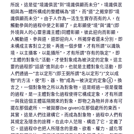
所說，這是從“境識俱泯”到“境識俱顯而未分”，境識俱泯
相與為一體所構成的整體稱為“道”，而“道”之揭穿即“境
識俱顯而未分”。由于人作為一活生生實存而有的人，在
觸動參與的過程中使之彰顯了，此彰顯使“境”與“識”(即
外境與人的心靈意識主體)同體彰顯，彼此迎向而彰顯，
人觸動道、參與道，道即迎向人，所揭穿者還未分別，即
未構成主客對立之貌。再進一個步驟，才有所謂“以識執
境，以主攝客，以能攝所”，才有所謂“存有的執定”，即
“主體的對象化”活動，才使對象成為被決定的定象。這主
要的過程即“話語”進到此中，也就是主體對象化活動，即
人們通過一“言以定形”(即王弼所謂“名以定形”)“文以成
物”的方法，使“形、器、物”成為一被決定的定象④。換
言之，一個對象物之所以為對象物，這是經過一很是復雜
的過程，是一主體對象化過程使得它構成定象，才有所謂
一與我這個主體區隔開來的對象，即物之為物并非本有可
擺在那個處所、一被拋擲(be given)在那個處所的東西。
其實，這是人們往建構它，而成為對象物，過程中人們有
其規定及隱含的詮釋，在此中人范限、構造了它，定義了
它。這過程中也把人所隱含的意趣、欲看、權力、感化等