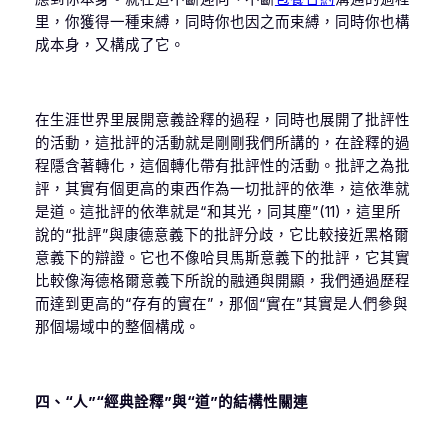
里，你獲得一種束縛，同時你也因之而束縛，同時你也構
成本身，又構成了它。
在生涯世界里展開意義詮釋的過程，同時也展開了批評性
的活動，這批評的活動就是剛剛我們所講的，在詮釋的過
程隱含著轉化，這個轉化帶有批評性的活動。批評之為批
評，其實有個更高的東西作為一切批評的依準，這依準就
是道。這批評的依準就是“和其光，同其塵”(11)，這里所
說的“批評”與康德意義下的批評分歧，它比較接近黑格爾
意義下的辯證。它也不像哈貝馬斯意義下的批評，它其實
比較像海德格爾意義下所說的融通與開顯，我們通過歷程
而達到更高的“存有的實在”，那個“實在”其實是人們參與
那個場域中的整個構成。
四、“人”“經典詮釋”與“道”的結構性關連