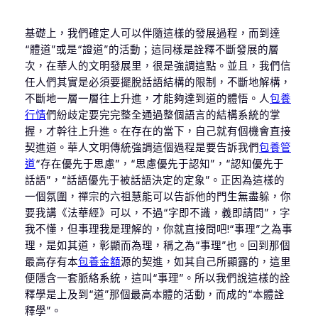
基礎上，我們確定人可以伴隨這樣的發展過程，而到達
“體道”或是“證道”的活動；這同樣是詮釋不斷發展的層
次，在華人的文明發展里，很是強調這點。並且，我們信
任人們其實是必須要擺脫話語結構的限制，不斷地解構，
不斷地一層一層往上升進，才能夠達到道的體悟。人
包養
行情
們紛歧定要完完整全通過整個語言的結構系統的掌
握，才幹往上升進。在存在的當下，自己就有個機會直接
契進道。華人文明傳統強調這個過程是要告訴我們
包養管
道
“存在優先于思慮”，“思慮優先于認知”，“認知優先于
話語”，“話語優先于被話語決定的定象”。正因為這樣的
一個氛圍，禪宗的六祖慧能可以告訴他的門生無盡躲，你
要我講《法華經》可以，不過“字即不識，義即請問”，字
我不懂，但事理我是理解的，你就直接問吧!“事理”之為事
理，是如其道，彰顯而為理，稱之為“事理”也。回到那個
最高存有本
包養金額
源的契進，如其自己所顯露的，這里
便隱含一套脈絡系統，這叫“事理”。所以我們說這樣的詮
釋學是上及到“道”那個最高本體的活動，而成的“本體詮
釋學”。