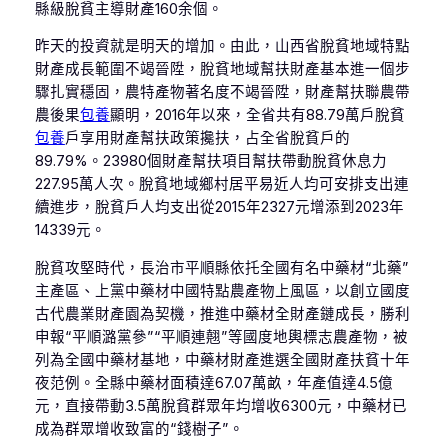
縣級脫貧主導財產160余個。
昨天的投資就是明天的增加。由此，山西省脫貧地域特點
財產成長範圍不竭晉陞，脫貧地域幫扶財產基本進一個步
驟扎實穩固，農特產物著名度不竭晉陞，財產幫扶聯農帶
農後果
包養
顯明，2016年以來，全省共有88.79萬戶脫貧
包養
戶享用財產幫扶政策攙扶，占全省脫貧戶的
89.79%。23980個財產幫扶項目幫扶帶動脫貧休息力
227.95萬人次。脫貧地域鄉村居平易近人均可安排支出連
續進步，脫貧戶人均支出從2015年2327元增添到2023年
14339元。
脫貧攻堅時代，長治市平順縣依托全國有名中藥材“北藥”
主產區、上黨中藥材中國特點農產物上風區，以創立國度
古代農業財產園為契機，推進中藥材全財產鏈成長，勝利
申報“平順潞黨參”“平順連翹”等國度地輿標志農產物，被
列為全國中藥材基地，中藥材財產進選全國財產扶貧十年
夜范例。全縣中藥材面積達67.07萬畝，年產值達4.5億
元，直接帶動3.5萬脫貧群眾年均增收6300元，中藥材已
成為群眾增收致富的“錢樹子”。