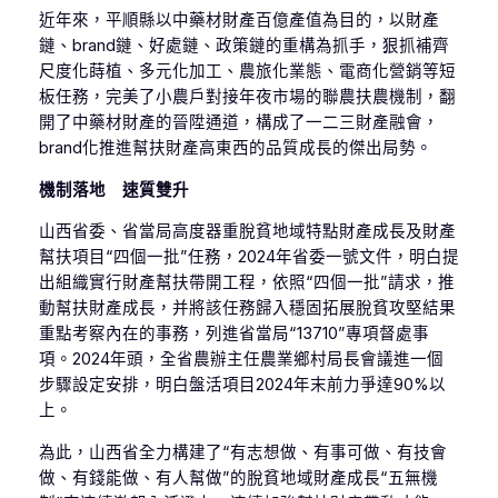
近年來，平順縣以中藥材財產百億產值為目的，以財產
鏈、brand鏈、好處鏈、政策鏈的重構為抓手，狠抓補齊
尺度化蒔植、多元化加工、農旅化業態、電商化營銷等短
板任務，完美了小農戶對接年夜市場的聯農扶農機制，翻
開了中藥材財產的晉陞通道，構成了一二三財產融會，
brand化推進幫扶財產高東西的品質成長的傑出局勢。
機制落地 速質雙升
山西省委、省當局高度器重脫貧地域特點財產成長及財產
幫扶項目“四個一批”任務，2024年省委一號文件，明白提
出組織實行財產幫扶帶開工程，依照“四個一批”請求，推
動幫扶財產成長，并將該任務歸入穩固拓展脫貧攻堅結果
重點考察內在的事務，列進省當局“13710”專項督處事
項。2024年頭，全省農辦主任農業鄉村局長會議進一個
步驟設定安排，明白盤活項目2024年末前力爭達90%以
上。
為此，山西省全力構建了“有志想做、有事可做、有技會
做、有錢能做、有人幫做”的脫貧地域財產成長“五無機