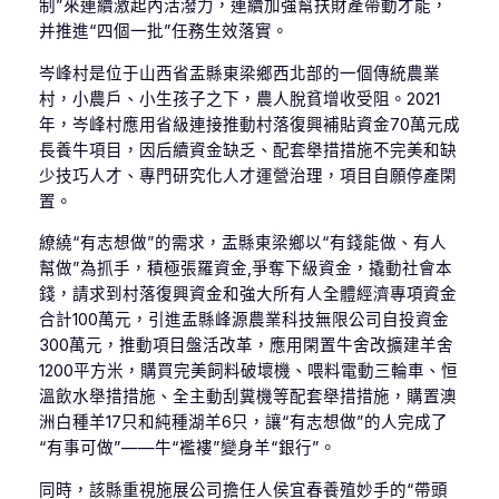
制”來連續激起內活潑力，連續加強幫扶財產帶動才能，
并推進“四個一批”任務生效落實。
岑峰村是位于山西省盂縣東梁鄉西北部的一個傳統農業
村，小農戶、小生孩子之下，農人脫貧增收受阻。2021
年，岑峰村應用省級連接推動村落復興補貼資金70萬元成
長養牛項目，因后續資金缺乏、配套舉措措施不完美和缺
少技巧人才、專門研究化人才運營治理，項目自願停產閑
置。
繚繞“有志想做”的需求，盂縣東梁鄉以“有錢能做、有人
幫做”為抓手，積極張羅資金,爭奪下級資金，撬動社會本
錢，請求到村落復興資金和強大所有人全體經濟專項資金
合計100萬元，引進盂縣峰源農業科技無限公司自投資金
300萬元，推動項目盤活改革，應用閑置牛舍改擴建羊舍
1200平方米，購買完美飼料破壞機、喂料電動三輪車、恒
溫飲水舉措措施、全主動刮糞機等配套舉措措施，購置澳
洲白種羊17只和純種湖羊6只，讓“有志想做”的人完成了
“有事可做”——牛“襤褸”變身羊“銀行”。
同時，該縣重視施展公司擔任人侯宜春養殖妙手的“帶頭