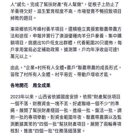
人”感化，完成了幫扶財產“有人幫做”，從根子上防止了
羊養得欠好、滋生繁育程度不高、市場發賣不暢招致項目
掉敗的題目。
東梁鄉依托岑峰村養羊項目，還積極立異摸索聯農帶農方
法和途徑，申報并實行了澳湖優種肉羊分戶豢養、集中購
銷項目，挑選出10戶低支出群體，代養範圍20只擺佈，每
戶享用當局必定補助政策，據測算，戶均年凈收益可達1
萬元以上。
由此，“企業+村所有人全體+農戶”聯農帶農的成長形式，
晉陞了村所有人全體、村平易近、帶動戶增收才能。
各地開花 周全成果
2023年以來，山西省依據國度安排，依照“財產幫扶項目
一個不落、財務資金一塊不丟、好處聯絡一個不少”的準
繩，展開了幫扶財產穩固一批、進級一批、盤活一批、調
劑一批的專項舉動，對資金範圍年夜、聯農帶農廣以及監
測數據異常的“四個一批”幫扶財產項目，展開了兩輪專項
核對，推進“四個一批”任務落細落實。