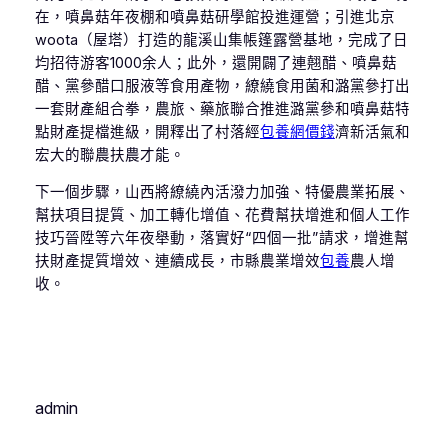
在，噴鼻菇年夜棚和噴鼻菇研學館投進運營；引進北京
woota（屋塔）打造的龍溪山集帳篷露營基地，完成了日
均招待游客1000余人；此外，還開闢了連翹醋、噴鼻菇
醋、黨參醋口服液等食用產物，繚繞食用菌和潞黨參打出
一套財產組合拳，農旅、藥旅聯合推進潞黨參和噴鼻菇特
點財產提檔進級，開釋出了村落經
包養網價錢
濟新活氣和
宏大的聯農扶農才能。
下一個步驟，山西將繚繞內活潑力加強、特優農業拓展、
幫扶項目提質、加工轉化增值、花費幫扶增進和個人工作
技巧晉陞等六年夜舉動，落實好“四個一批”請求，增進幫
扶財產提質增效、連續成長，市縣農業增效
包養
農人增
收。
admin