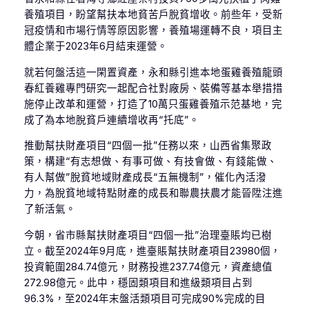
養殖項目，盼望幫扶本地貧苦戶脫貧增收。前些年，受新
冠疫情和市場行情等原因影響，養殖場運轉不良，項目主
體企業于2023年6月結束運營。
就若何盤活這一閑置資產，永和縣引進本地蛋雞養殖龍頭
春紅養雞專門研究一起配合社對廠房、裝備等基本舉措措
施停止改革和運營，打造了10萬只蛋雞養殖示范基地，完
成了為本地脫貧戶連續增收再“托底”。
推動幫扶財產項目“四個一批”任務以來，山西省集聚政
策，構建“有志想做、有事可做、有技會做、有錢能做、
有人幫做”脫貧地域財產成長“五無機制”，催化內活潑
力，為脫貧地域特點財產的成長和聯農扶農才能晉陞注進
了新活氣。
今朝，省市縣幫扶財產項目“四個一批”治理臺賬均已樹
立。截至2024年9月底，進臺賬幫扶財產項目23980個，
投資範圍284.74億元，財務投進237.74億元，資產總值
272.98億元。此中，穩固類項目和進級類項目占到
96.3%，至2024年末盤活類項目可完成90%完成的目