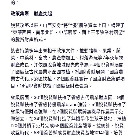
的。
政策集聚 財產突起
脫貧攻堅以來，山西安身“特”“優”農業資本上風，構建了
“東藥西薯、南果北雜、中部蔬菜、面上干果牧業村落游”
的脫貧財產格式。
該省持續多年出臺相干政策文件，推動雜糧、果業、蔬
菜、中藥材、畜牧、農產物加工、村落游玩等7年夜幫扶
財產成長，并依照脫貧地域優先的準繩，4個脫貧縣展開
了國度級古代農業財產園扶植，2個脫貧縣展開了國度農
業古代化示范區扶植，21個脫貧縣實行了國度財產集群項
目，14個脫貧縣扶植了國度級財產強鎮。
省級層面，30個脫貧縣扶植了省級古代農業財產園，9個
脫貧縣扶植了省級特優農業brand強縣，5個脫貧縣扶植了
省級特優財產強縣。在7個脫貧縣展開無機旱作農業示范
縣創立，在34個脫貧縣打造了無機旱作生孩子基地，扶植
120個封鎖示范片完成58個脫貧縣全籠罩。據統計，脫貧
攻堅時代，58個貧苦縣成長財產扶貧基地10141個，培養