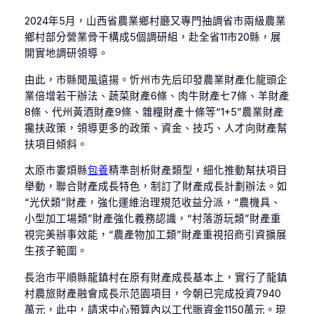
2024年5月，山西省農業鄉村廳又專門抽調省市兩級農業
鄉村部分營業骨干構成5個調研組，赴全省11市20縣，展
開實地調研領導。
由此，市縣聞風遠揚。忻州市先后印發農業財產化龍頭企
業倍增若干辦法、蔬菜財產6條、肉牛財產七7條、羊財產
8條、代州黃酒財產9條、雜糧財產十條等“1+5”農業財產
攙扶政策，領導更多的政策、資金、技巧、人才向財產幫
扶項目傾斜。
太原市婁煩縣
包養
精準剖析財產類型，細化推動幫扶項目
舉動，聯合財產成長特色，制訂了財產成長計劃辦法。如
“光伏類”財產，強化運維治理規范收益分派，“農機具、
小型加工場類”財產強化義務認識，“村落游玩類”財產重
視完美辦事效能，“農產物加工類”財產重視招商引資擴展
生孩子範圍。
長治市平順縣龍鎮村在原有財產成長基本上，實行了龍鎮
村農旅財產融會成長示范園項目，今朝已完成投資7940
萬元，此中，請求中心預算內以工代賑資金1150萬元。現