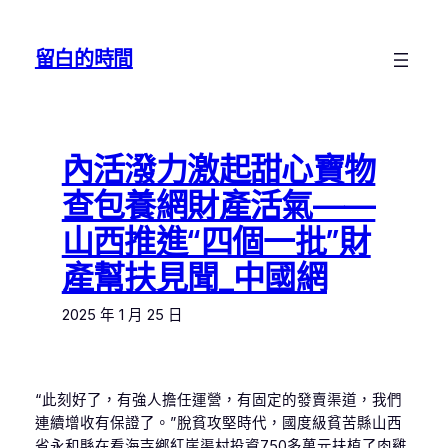
跳
至
留白的時間
主
要
內
容
內活潑力激起甜心寶物
查包養網財產活氣——
山西推進“四個一批”財
產幫扶見聞_中國網
2025 年 1 月 25 日
“此刻好了，有強人擔任運營，有固定的發賣渠道，我們
連續增收有保證了。”脫貧攻堅時代，國度級貧苦縣山西
省永和縣在看海寺鄉紅崖渠村投資750多萬元扶植了肉雞