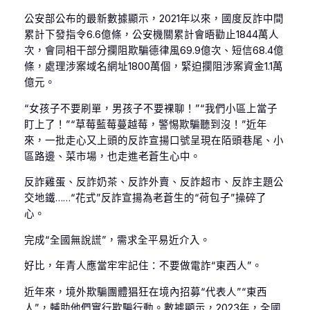
公安部公布的最新數據顯示，2021年以來，國度反詐中間
累計下發指令6.6億條，公安機關累計會晤勸止1844萬人
次，會同相干部分攔阻欺騙德律風69.9億次、短信68.4億
條，處理涉案域名網址1800萬個，緊迫攔阻涉案資金1.1萬
億元。
“女孩子不要刷單，男孩子不要裸聊！”“我們小區上當子
盯上了！”“草莓藍莓蔓越莓，警惕欺騙聽到沒！”近年
來，一批走心又上頭的反詐宣揚口號呈現在陌頭巷尾、小
區路邊、菜市場，也走進老蒼生心中。
反詐雞蛋、反詐奶茶、反詐外賣、反詐超市、反詐主題公
交地鐵……“花式”反詐宣揚為老蒼生的“荷包子”操碎了
心。
完成“全國無說謊”，需求全平易近介入。
好比，年青人應當牢牢記住：不要做電詐“東西人”。
近年來，境外欺騙團體猖狂在境內招募“代表人”“東西
人”，輔助他們實行欺騙行動。數據顯示，2023年，全國