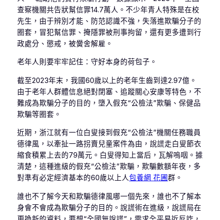
查察機關共告狀幫信罪14.7萬人。不少年青人特殊是在校
先生，由于辨別才能、防范認識不強，失落進欺騙分子的
圈套，冒犯幫信罪、掩隱罪被刑事拘留，還有更多遭到行
政處分、懲戒，被黌舍解雇。
老年人則要牢牢記住：守好本身的荷包子。
截至2023年末，我國60歲以上的老年生齒到達2.97億。
由于老年人群體信息絕對閉塞、追蹤關心安康等特色，不
難成為欺騙分子的目的，墮入假充“公檢法”欺騙、保健品
欺騙等圈套。
近期，浙江就有一位白叟接到假充“公檢法”機關任務職員
德律風，以牽扯一路拐賣兒童案件為由，說謊走白叟節衣
縮食積累上去的79萬元。白叟得知上當后，瓦解嗚咽。據
清楚，這種進級的假充“公檢法”欺騙，欺騙數額年夜，多
對準有必定經濟基本的60歲以上人
包養網 花圃
群。
誰也不了解今天和欺騙德律風哪一個先來，誰也不了解本
身會不會成為欺騙分子的目的。說謊術在進級，說謊局在
更換新的資料，要想“全國無說謊”，需求全平易近反詐，