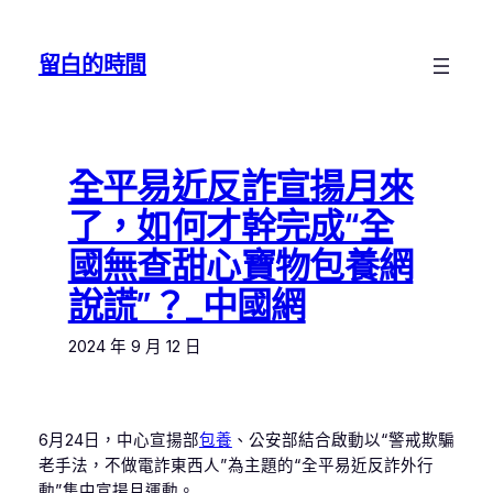
跳
至
留白的時間
主
要
內
容
全平易近反詐宣揚月來
了，如何才幹完成“全
國無查甜心寶物包養網
說謊”？_中國網
2024 年 9 月 12 日
6月24日，中心宣揚部
包養
、公安部結合啟動以“警戒欺騙
老手法，不做電詐東西人”為主題的“全平易近反詐外行
動”集中宣揚月運動。