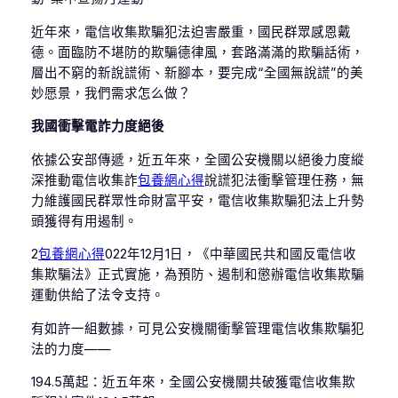
近年來，電信收集欺騙犯法迫害嚴重，國民群眾感恩戴
德。面臨防不堪防的欺騙德律風，套路滿滿的欺騙話術，
層出不窮的新說謊術、新腳本，要完成“全國無說謊”的美
妙愿景，我們需求怎么做？
我國衝擊電詐力度絕後
依據公安部傳遞，近五年來，全國公安機關以絕後力度縱
深推動電信收集詐
包養網心得
說謊犯法衝擊管理任務，無
力維護國民群眾性命財富平安，電信收集欺騙犯法上升勢
頭獲得有用遏制。
2
包養網心得
022年12月1日，《中華國民共和國反電信收
集欺騙法》正式實施，為預防、遏制和懲辦電信收集欺騙
運動供給了法令支持。
有如許一組數據，可見公安機關衝擊管理電信收集欺騙犯
法的力度——
194.5萬起：近五年來，全國公安機關共破獲電信收集欺