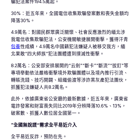
騙犯法案件194.5萬起。
30%：近五年來，全國電信收集欺騙發案數和喪失金額均
降落30%。
4.9萬名：對國民群眾廣泛關懷、社會反應激烈的緬北涉
我電信收集欺騙犯法，公安機關敏捷展開衝擊，獲得汗青
包養
性成績，4.9萬名中國籍犯法嫌疑人被移交我方，緬
北果敢“四大師族”犯法團體遭到撲滅性衝擊。
8.2萬名：公安部安排展開的“云劍”“斷卡”“斷流”“拔釘”等
專項舉動依法嚴格衝擊境外欺騙團體以及境內推行引流、
轉賬洗錢、技巧開闢、組織偷渡等涉詐黑灰產犯法團伙，
抓獲犯法嫌疑人共8.2萬名。
此外，依據廣東省公安廳的最新數據，近五年來，廣東省
電詐發案和財富喪失同比2019年分辨降落10.6%、13%，
破案數、抓獲人數位居全國第一。
“全國無說謊”需求全平易近介入
全平易近反詐，預防在先。