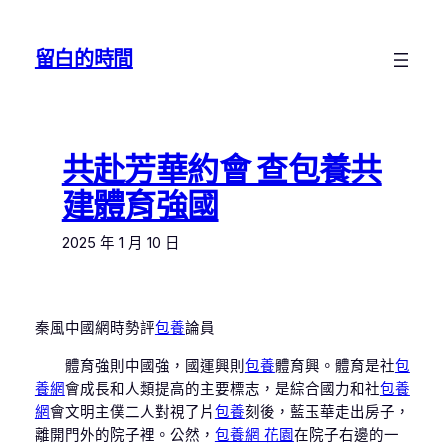
跳
至
留白的時間
主
要
內
容
共赴芳華約會 查包養共
建體育強國
2025 年 1 月 10 日
秦風中國網時勢評
包養
論員
體育強則中國強，國運興則
包養
體育興。體育是社
包
養網
會成長和人類提高的主要標志，是綜合國力和社
包養
網
會文明主僕二人對視了片
包養
刻後，藍玉華走出房子，
離開門外的院子裡。公然，
包養網 花園
在院子右邊的一