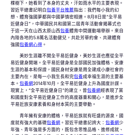
棵樹下，她看到了本身的丈夫，汗如雨水平的主要表現。
習近平總書記明白
包養平台推薦
指出：我們每小我的幻
想、體育強國夢都與中國夢慎密相連。8月8日是“全平易
近健身日”，中華國民共和國第二屆青年活動會揭幕式也
于這一天在山西太原山西
包養
體育中間運動場舉辦。來自
內陸各地的5.8萬名活動健兒，共赴芳華約會、共建體育
強國
包養網心得
。
美妙生涯離不開全平易近健身，美妙生涯也應從全平
易近健身開端。全平易近健身是全部國民加強體格、安康
生涯的基本和保證，國民身材安康是周全建成小康社會的
主要內在，是每一小我生長和完
包養
成幸福生涯的主要基
本。
包養網
2014年10月，全平易近健身上升為國度計謀。
現實上，“全平易近健身日”的建立，曾
包養網
經表現了黨
和國度對全平易近健身工作的高度器重和關心，是進步全
平易近族安康素養和身材本質的主要舉動。
青年擁有安康的體格，平易近族就有旺盛的源泉，國
度就有強大的基礎
包養網
。習近平總書記誇大：
包養網
少
年強、青年強是多方面的，既包含思惟品格、進修成就、