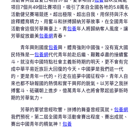
項目7個共49個比賽項目，吸引了來自全國各地的5.8萬名
活動健兒賽場競逐。超出極限、超出自我，用保持與汗水
詮釋體育精力、用奮斗和拼搏歸納芳華故事，在全國青年
活動會這個芳華舞臺上，青
包養
年人將歸納奪人風度，讓
芳華綻放最美
包養網
青春。
青年興則國度
包養
興，體育強則中國強。沒有寬大國
民特殊是一
包養網
代代青年前赴后繼、艱難卓盡的接續奮
斗，就沒有中國特點社會主義新時期的明天，更不會有完
成中華平易近族巨大回復的今天。中國夢是我們這一代
的，更是青年一代的。行走在追夢中國征程中，青年人自
來也都不缺報國的熱情和實干興邦的銳氣。以芳華之我拼
搏奮斗、砥礪朝上進步，億萬青年人也將會聚起追夢新時
期的芳華氣力。
芳華的軍號曾經吹響，拼搏的舞臺曾經筑就。
包養網
我們預祝，第二屆全國青年活動會賽出程度、賽出成就、
賽出中國青年的精氣神！
包養