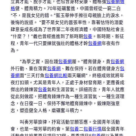
立異才能、脫手才能，也包含身材安康、體格強
包養網價
格
健、體育精力。70年砥礪奮進，中國曾經從一窮二白
“不，是我女兒的錯。”藍玉華伸手擦往母親臉上的淚水，
後悔的說道。 “要不是女兒的囂張率性，靠著怙恃的溺愛
肆意妄成長成為了世界第二年夜經濟體，中國特點社會主
“什麼？！”義也曾經進進到了新時期
包養
。新時期、新征
程，青年一代只要練就強壯的體格才幹
包養網
年夜有作
為。
“為學之實，固在踐
包養網
履。”體育健身，貴
包養網
外行動、重在落實
包養網
、難在保持。若在體育健身方
包
養網
面“三天打魚
包養網比較
兩天曬網”，終極成效就將年
夜打扣頭。尤其是青年人，正處于身材發育期，更應養成
傑出的錘煉習
包養
氣和生涯習氣。詳細而言，青年人就應
從此刻做起，把體育錘煉作為一種生涯習氣、一種生涯理
念，在日復一日、保持不懈地體育錘煉中，鍛煉剛強意
志，塑造健全人格，磨礪奮斗精力。
叫奏芳華旋律，抒寫活動甘願答應。全國青年活動
會，也是一場芳華的約會。第
包養
二
包養行情
屆全國青年
活動會共設置夏日項目37個、夏季項目5
包養
個以及萬能