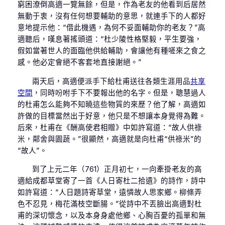
窮困潦倒高適一覽無餘，但是，作為老友的他看到后居然
無動于衷，沒有任何想要輔助的意思，就連手下的人都好
意地提示他：“借此機遇，為何不妥面輔助你的老友？”高
適聽后，嘆息著搖頭道：“杜少陵性格堅毅，平生要強，
假如當著世人的面臨他供給輔助，會讓他有種嗟來之食之
感。他必定會絕不客套地直接謝絕。”
兩天后，高適便派手下給杜甫送往各類生涯用品
共享
空間
，同時吩咐手下不要報出他的名字。但是，聰慧過人
的杜甫怎么能夠不知曉這些物質的來歷？他了解，高適如
許做的目標當然出于好意，他只是不想讓本身覺得為難。
后來，杜甫在《酬高使君相贈》中如許寫道：“故人供祿
米，鄰舍與園蔬。”很顯然，高適就是向杜甫“供祿米”的
“故人”。
到了上元二年（761）正月初七，一向牽掛老友的高
適給成都草堂寄了一首《人日寄杜二拾遺》的詩作，詩中
如許寫道：“人日題詩寄草堂，遠憐故人思家鄉。柳條弄
色不忍見，梅花滿枝空斷腸。”從詩中不丟臉出高適對杜
甫的深切懷念，以及本身身處他鄉、心胸百憂的孤單和無