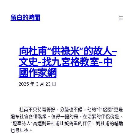
跳
至
留白的時間
主
要
內
容
向杜甫“供祿米”的故人–
文史-找九宮格教室-中
國作家網
2025 年 3 月 23 日
杜甫不只詩寫得好，分緣也不錯，他的“伴侶圈”更是
遍布社會各個階級。值得一提的是，在浩繁的伴侶傍邊，
“邊塞詩人”高適則是杜甫比擬倚重的伴侶，對杜甫的輔助
也最年夜。