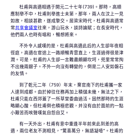
杜甫與高適相遇于開元二十七年(739)。那時，高順
應制舉不中，杜甫則舉進士未第，那年，兩人在汶上一見
如故，相談甚歡，遂成摯交。居梁宋時代，杜甫與高適常
常
共享會議室
往來，游山玩水，談詩論賦；在長安時代，
他們兩人也時有唱和，暢想將來。
不外令人感嘆的是，杜甫與高適此后的人生卻年夜相
徑庭，高適在宦途上一路順暢青雲直上，生涯過得很是津
潤。可是，杜甫的人生卻一言難盡頗顯坎坷，兜里常常掏
不出幾兩銀子。不外一向沒有轉變的，倒是二人安如磐石
的友情。
到了乾元二年（759）年末，棄官南下的杜甫攜一家
人達到成都。由於掉往任務再加上積儲未幾，無法之下，
杜甫只能在西郊蓋了一所草堂委曲過活。固然那時的生涯
略顯心酸，但杜甫倒也積極悲觀，并沒有由於面前的一點
小艱苦而唉聲嘆氣自怨自艾。
有一天外出，杜甫有意中重逢半年前來此到差的高
適，兩位老友不測相見，“驚喜萬分，無語凝噎”。杜甫的