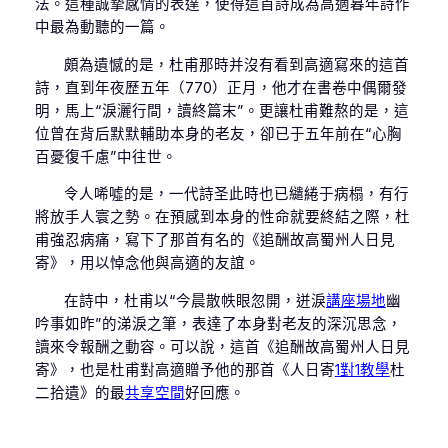
法。這種誠摯感情的表達，使得這首詩成為高適暮年詩作
中最為動聽的一篇。
頗為遺憾的是，杜甫那時并沒有看到高適寫來的這首
詩，直到年夜歷五年（770）正月，他才在書卷中偶爾發
明，馬上“淚灑行間，讀終篇末”。更讓杜甫難熬的是，這
位曾在背后默默輔助本身的老友，卻已于五年前在“心胸
百憂復千慮”中往世。
令人唏噓的是，一代詩圣此時也已繾綣于病榻，有行
將放手人寰之勢。在預感到本身的性命就要終結之際，杜
甫強忍病痛，寫下了那首有名的《追酬故高蜀州人日見
寄》，用以悼念他與高適的友誼。
在詩中，杜甫以“今晨散帙眼忽開，迸淚
講座場地
幽
吟事如昨”的涕淚之筆，表達了本身對老友的深沉思念，
讀來令報酬之動容。可以說，這首《追酬故高蜀州人日見
寄》，也是杜甫對高適贈予他的那首《人日寄
1對1教學
杜
二拾遺》的最
共享空間
好回應。