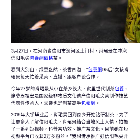
3月27日，在河南省信阳市浉河区土门村，肖珺景在冲泡
信阳毛尖
包養網價格
茶。
春到大别山，绿意盎然，茶香四溢。“
包養網
95后”女孩肖
珺景每天忙着采茶、直播、跟客户谈合作。
今年27岁的肖珺景从小在茶乡长大，家里世代制茶
包養
。
姥爷周祖宏是国家级非物质文化遗产信阳毛尖茶制作技艺
代表性传承人，父亲也是制茶高手
包養網
。
2019年大学毕业后，肖珺景回到家乡开始钻研制茶。为了
让更多人了解信阳毛尖，肖珺景结合当地风土人情，拍摄
了一系列短视频，科普茶功效、推广茶文化。目前她在短
视频平台已收获2万多粉丝。“我想传承推广好信阳毛尖非