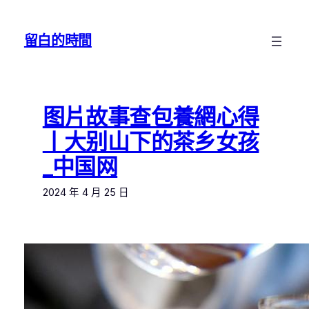
跳
至
留白的時間
主
要
內
容
图片故事查包養網心得
丨大别山下的茶乡女孩
_中国网
2024 年 4 月 25 日