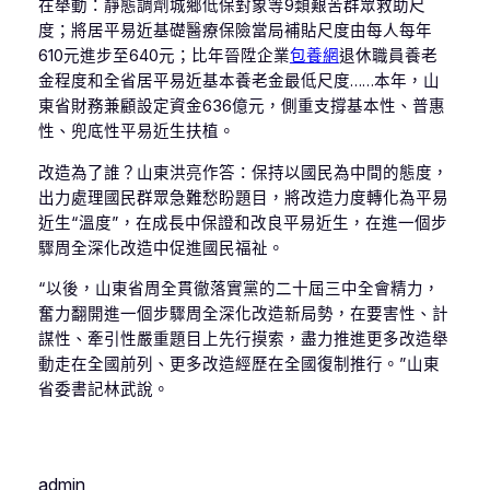
在舉動：靜態調劑城鄉低保對象等9類艱苦群眾救助尺
度；將居平易近基礎醫療保險當局補貼尺度由每人每年
610元進步至640元；比年晉陞企業
包養網
退休職員養老
金程度和全省居平易近基本養老金最低尺度……本年，山
東省財務兼顧設定資金636億元，側重支撐基本性、普惠
性、兜底性平易近生扶植。
改造為了誰？山東洪亮作答：保持以國民為中間的態度，
出力處理國民群眾急難愁盼題目，將改造力度轉化為平易
近生“溫度”，在成長中保證和改良平易近生，在進一個步
驟周全深化改造中促進國民福祉。
“以後，山東省周全貫徹落實黨的二十屆三中全會精力，
奮力翻開進一個步驟周全深化改造新局勢，在要害性、計
謀性、牽引性嚴重題目上先行摸索，盡力推進更多改造舉
動走在全國前列、更多改造經歷在全國復制推行。”山東
省委書記林武說。
admin