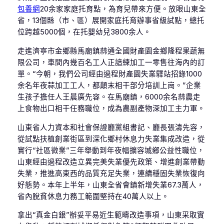
包養網
20余家家庭托育點，為育兒帶來方便。放眼山東全
省，13個縣（市、區）展開家庭托育辦事省級試點，總托
位跨越5000個，在托嬰幼兒3800余人。
走進濟寧市金鄉縣馬廟鎮蒜通全國財產園金鄉隆程果蔬無
限公司，車間內幾百名工人正諳練加工一零售往海內的訂
單。“今朝，我們公司經由過程財產園失業驛站招錄1000
余名年夜蒜加工工人，都顛末相干部分培訓上崗。”企業
生孩子擔任人王晨廣先容。在馬廟鎮，6000余名蒜農走
上食物出口相干任務職位，成為農副產物深加工主力軍。
山東省人力資本和社會保證廳黨組書記、廳長張濤先容，
從試點扶植創業街區到深化鄉村休息力失業集成改造，從
實行“社區微業”三年舉動到年夜幅擴容城鄉公益性職位，
山東經由過程改造立異完美失業優先政策、增進創業帶動
失業，推進高東西的品質充足失業，連續穩固失業恢復向
好態勢。本年上半年，山東全省會鎮新增失業67.3萬人，
省內脫貧休息力務工範圍堅持在40萬人以上。
拿出“真金白銀”辦妥平易近生範疇改造事項，山東采取實