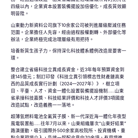
四級以內，企業資本設置裝備擺設加倍優化，成長質效顯
明晉陞。
山東動力新資料公司旗下10余家公司被列進層級壓減任務
范圍。企業擔任人先容，經由過程股權劃轉、外部優化等
辦法，企業終極完成治理層級有用把持。
培養新質生孩子力，保持深化科技體系體例改造是要害一
環。
整合建立省級科技立異成長資金，近3年每年預算資金到
達145億元；制訂印發《科技立異引領標志性財產鏈高東
西的品質成長實行計劃（2024—2027年）》，樹立項
目、平臺、人才、資金一體化設置裝備擺設機制……山東
省承接科技嘉獎、科技結果評價和科技人才評價3項國度
改造試點，改造義務一一落地。
超薄氫燃料電池全氟質子膜、新一代深近海一體化年夜型
風電裝置船……往年7月以來，山東組織屢次“山東好結果”
路演運動，吸引國際外500余家高校院所、投資機構、重
點企業現場介入，告竣一起配合意向70余項，有用增進