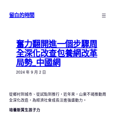
跳
至
留白的時間
主
要
內
容
奮力翻開進一個步驟周
全深化改查包養網改革
局勢_中國網
2024 年 9 月 2 日
從鄉村到城市、從試點到推行，近年來，山東不竭推動周
全深化改造，為經濟社會成長注進強盛動力。
培養新質生孩子力