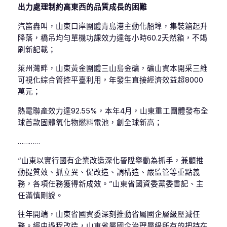
出力處理制約高東西的品質成長的困難
汽笛轟叫，山東口岸團體青島港主動化船埠，集裝箱起升
降落，橋吊均勻單機功課效力達每小時60.2天然箱，不竭
刷新記載；
萊州灣畔，山東黃金團體三山島金礦，礦山資本開采三維
可視化綜合管控平臺利用，年發生直接經濟效益超8000
萬元；
熱電聯產效力達92.55%，本年4月，山東重工團體發布全
球首款固體氧化物燃料電池，創全球新高；
…………
“山東以實行國有企業改造深化晉陞舉動為抓手，兼顧推
動提質效、抓立異、促改造、調構造、嚴監管等重點義
務，各項任務獲得新成效。”山東省國資委黨委書記、主
任滿慎剛說。
往年開端，山東省國資委深刻推動省屬國企層級壓減任
務。經由過程改造，山東省屬國企治理層級所有的把持在