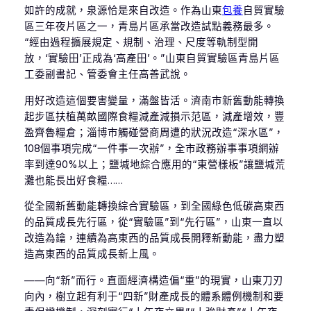
如許的成就，泉源恰是來自改造。作為山東
包養
自貿實驗
區三年夜片區之一，青島片區承當改造試點義務最多。
“經由過程擴展規定、規制、治理、尺度等軌制型開
放，‘實驗田’正成為‘高產田’。”山東自貿實驗區青島片區
工委副書記、管委會主任高善武說。
用好改造這個要害變量，滿盤皆活。濟南市新舊動能轉換
起步區扶植萬畝國際食糧減產減損示范區，減產增效，豐
盈齊魯糧倉；淄博市觸碰營商周遭的狀況改造“深水區”，
108個事項完成“一件事一次辦”，全市政務辦事事項網辦
率到達90%以上；鹽堿地綜合應用的“東營樣板”讓鹽堿荒
灘也能長出好食糧……
從全國新舊動能轉換綜合實驗區，到全國綠色低碳高東西
的品質成長先行區，從“實驗區”到“先行區”，山東一直以
改造為鑰，連續為高東西的品質成長開釋新動能，盡力塑
造高東西的品質成長新上風。
——向“新”而行。直面經濟構造偏“重”的現實，山東刀刃
向內，樹立起有利于“四新”財產成長的體系體例機制和要