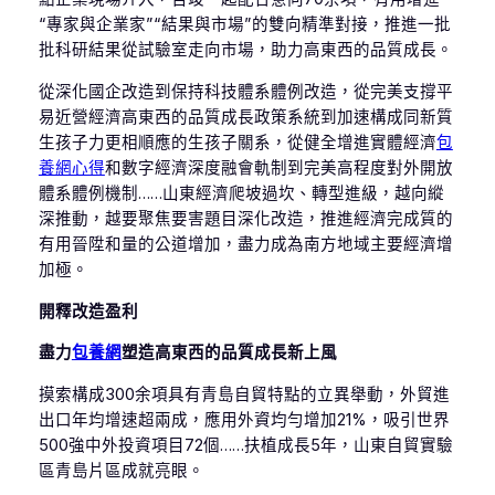
“專家與企業家”“結果與市場”的雙向精準對接，推進一批
批科研結果從試驗室走向市場，助力高東西的品質成長。
從深化國企改造到保持科技體系體例改造，從完美支撐平
易近營經濟高東西的品質成長政策系統到加速構成同新質
生孩子力更相順應的生孩子關系，從健全增進實體經濟
包
養網心得
和數字經濟深度融會軌制到完美高程度對外開放
體系體例機制……山東經濟爬坡過坎、轉型進級，越向縱
深推動，越要聚焦要害題目深化改造，推進經濟完成質的
有用晉陞和量的公道增加，盡力成為南方地域主要經濟增
加極。
開釋改造盈利
盡力
包養網
塑造高東西的品質成長新上風
摸索構成300余項具有青島自貿特點的立異舉動，外貿進
出口年均增速超兩成，應用外資均勻增加21%，吸引世界
500強中外投資項目72個……扶植成長5年，山東自貿實驗
區青島片區成就亮眼。