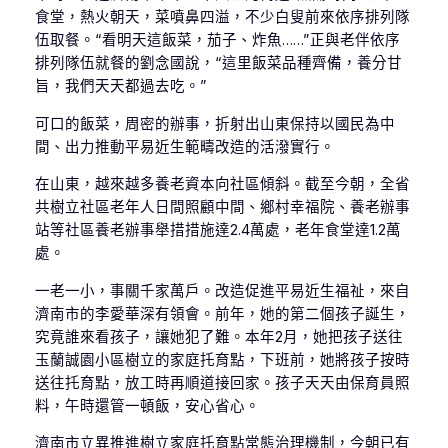
食堂，熱火朝天，菜噴鼻四溢，不少白叟前來依序排列隊
伍取餐。“看明天這飯菜，茄子、炸魚……”正與老伴依序
排列隊伍就餐的劉念國說，“這里飯菜品種齊備，養分甘
旨，我們天天都過去吃。”
可口的飯菜，周密的辦事，折射出山東保持以國民為中
間、出力推動平易近生範疇改造的活潑實行。
在山東，越來越多養老資本向社區傾斜。截至今朝，全省
共樹立社區老年人日間照顧中間、鄉村幸福院、養老辦事
站等社區養老辦事舉措措施達2.4萬處，老年食堂達1.2萬
處。
一老一小，事關千家萬戶。改造促進平易近生福祉，來自
濟南市的李愛華深有領會。前年，她的第二個孩子誕生，
究竟誰來看孩子，讓她犯了難。本年2月，她把孩子送往
玉蘭誠園小區樹立的家庭托育點，下班前，她將孩子按時
送往托育點，放工時再順道接回家。孩子天天由保育員照
料，午時還管一頓飯，安心省心。
濟南市立異推進樹立家庭托育點常態治理機制，今朝已有