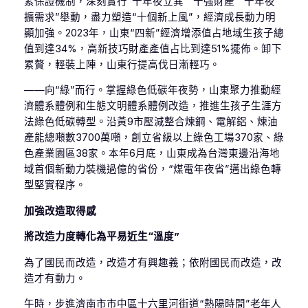
素保證機制，深刻實行“十年夜立異”“十強財產”“十年夜
擴需求”舉動，盡力塑造“十個新上風”，經濟成長動力明
顯加強。2023年，山東“四新”經濟增添值占地域生孩子總
值到達34%，高新技巧財產產值占比到達51%擺佈。卸下
累贅，輕裝上陣，山東行提高伐日漸輕巧。
——向“綠”而行。掌握綠色低碳年夜勢，山東聚力推動經
濟體系體例和生態文明體系體例改造，推進生孩子生涯方
法綠色低碳轉型。沿黃9市壓減整合煉鋼、電解鋁、煉油
產能總噸數3700萬噸，創立省級以上綠色工場370家、綠
色產業園區38家。本年6月底，山東成為台灣東邊沿海地
域首個新動力裝機過億的省份，“煤電年夜省”邁出綠色轉
型堅實程序。
加強改造取得感
將改造力度轉化為平易近生“溫度”
為了國民而改造，改造才有興趣義；依附國民而改造，改
造才有動力。
午時，步進濟南市市中區十六里河街道“熱陽時間”老年人