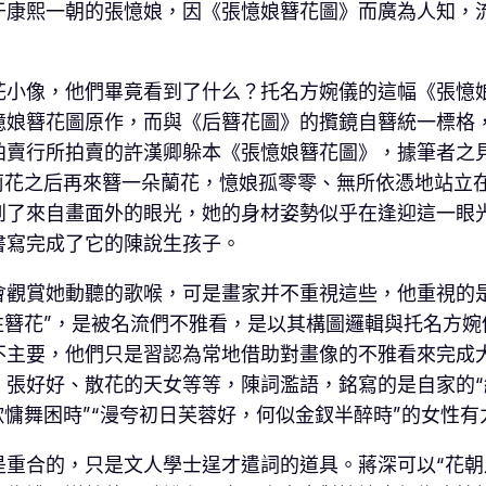
于康熙一朝的張憶娘，因《張憶娘簪花圖》而廣為人知，
花小像，他們畢竟看到了什么？托名方婉儀的這幅《張憶
憶娘簪花圖原作，而與《后簪花圖》的攬鏡自簪統一標格
拍賣行所拍賣的許漢卿躲本《張憶娘簪花圖》，據筆者之
莉花之后再來簪一朵蘭花，憶娘孤零零、無所依憑地站立
到了來自畫面外的眼光，她的身材姿勢似乎在逢迎這一眼
書寫完成了它的陳說生孩子。
會觀賞她動聽的歌喉，可是畫家并不重視這些，他重視的是
往簪花”，是被名流們不雅看，是以其構圖邏輯與托名方
不主要，他們只是習認為常地借助對畫像的不雅看來完成
張好好、散花的天女等等，陳詞濫語，銘寫的是自家的“
歌慵舞困時”“漫夸初日芙蓉好，何似金釵半醉時”的女性
是重合的，只是文人學士逞才遣詞的道具。蔣深可以“花朝