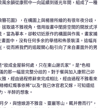
流風余韻從康熙中一向延續到道光年間，組成了一種
娘簪花圖》，在構圖上與楊晉所繪的有很年夜分歧，
，拔取遠不雅視角，借用版畫中閨房空間的開放式浮
見，當為摹本，卻較切近原作的構圖與作風。畫家捕
在畫面中，沒有任何多余的舉措和佈景裝潢。這幅肖
光，從而將我們的追蹤關心點引向了來自畫面外的男
“妝成金屋躲何處，只在東山謝氏家”，是“色相
婉儀的那一幅是完整分歧的。對于餐與加入康熙己卯
大雅，經由過程修辭來完成相比，經由過程不雅看來
綠樽紅燭事依稀”以及“我已休官君又嫁，可知還結
有力、半醉的想象。
月夕，與憶娘游不雅音、靈巖等山，輒并轡而行”，