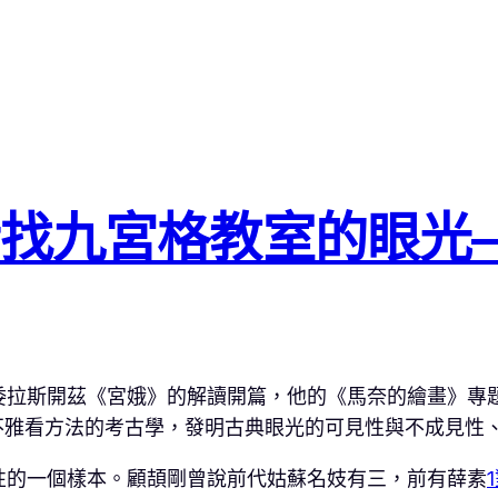
找九宮格教室的眼光–
委拉斯開茲《宮娥》的解讀開篇，他的《馬奈的繪畫》專
不雅看方法的考古學，發明古典眼光的可見性與不成見性
性的一個樣本。顧頡剛曾說前代姑蘇名妓有三，前有薛素