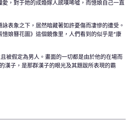
鐘愛，對于她的成婚嫁人感嘆唏噓，而憶娘自己一直
題詠表象之下，居然暗藏著如許憂傷而凄慘的遭受。
張憶娘簪花圖》這個鏡像里，人們看到的似乎是“康
並且被假定為男人。畫面的一切都是由於他的在場而
的漢子，是那群漢子的眼光及其題跋所表現的霸