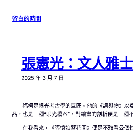
跳
至
留白的時間
主
要
內
容
張憲光：文人雅士
2025 年 3 月 7 日
福柯是眼光考古學的巨匠。他的《詞與物》以
品，也是一種“眼光檔案”，對繪畫的剖析便是一種
在我看來，《張憶娘簪花圖》便是不雅看公個