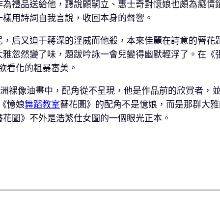
作為禮品送給他，聽說顧嗣立、惠士奇對憶娘也頗為癡情
一樣用詩詞自我言說，收回本身的聲響。
尼，后又迫于蔣深的淫威而他殺，本來佳麗在詩意的簪花
大雅忽然變了味，題跋吟詠一會兒變得幽默輕浮了。在《
欲看化的粗暴審美。
歐洲裸像油畫中，配角從不呈現，他是作品前的欣賞者，
《憶娘
舞蹈教室
簪花圖》的配角不是憶娘，而是那群大雅
簪花圖》不外是浩繁仕女圖的一個眼光正本。