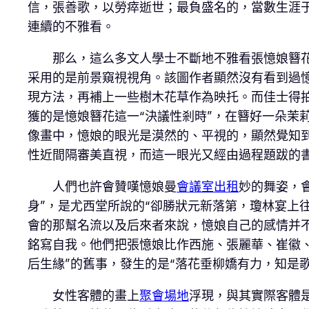
信，張善歌，以勞瘁逝世；最負盛名的，當數生涯
連續的不雅看。
那么，這么多文人學士不斷地不雅看張憶娘簪
采用的是前景窺視視角。該圖作者顯然沒有看到過
現方法，再補上一些樹木花草作為映托。而佳士得
獲的是憶娘簪花這一“決議性剎時”，在簪好一朵茉
像畫中，憶娘的眼光是漠然的、平視的，顯然覺知
性近間隔審美直視，而這一眼光又經由過程題跋的
人們也許會贊嘆憶娘曼
會議室出租
妙的舞姿，
身”，是尤西堂所說的“卻勝狀元新落第，瓊林宴上
會的那幫名流以及后來者來說，憶娘自己的感情并
銘寫自我。他們把張憶娘比作西施、張麗華、崔徽、
后生緣”的舊事，發生的是“落花垂柳嬌有力，知是
女性客體的畫上
聚會場地
浮現，與其實際客體