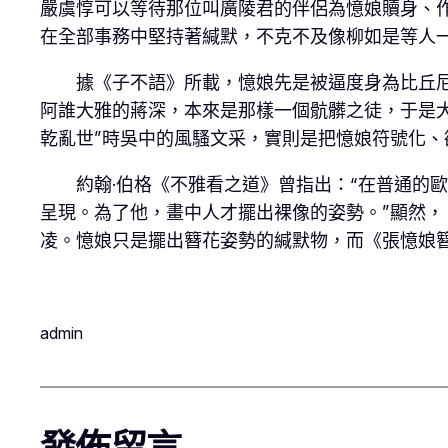
嚴虞惇可以等待那位叫廣陵君的伴侶為憶娘贖身、
在全部事務中堅持著緘默，不克不及像柳如是等人
據《子不語》所載，憶娘先是被逼度身為比丘
阿誰大雅的蔣深，本來是那樣一個骯髒之徒，于是
乾亂世”時吳中的風騷文采，實則是把憶娘符號化、
約翰·伯格《不雅看之道》曾指出：“在普通的
呈現。為了他，畫中人才擺出裸像的姿勢。”顯然，
凌。憶娘只是擺出簪花姿勢的緘默物，而《張憶娘
admin
發佈留言