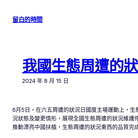
跳
至
留白的時間
主
要
內
容
我國生態周遭的狀
2024 年 8 月 15 日
6月5日，在六五周遭的狀況日國度主場運動上，生
況狀態及變更情形，展現全國生態周遭的狀況維護停
推動漂亮中國扶植，生態周遭的狀況東西的品質完