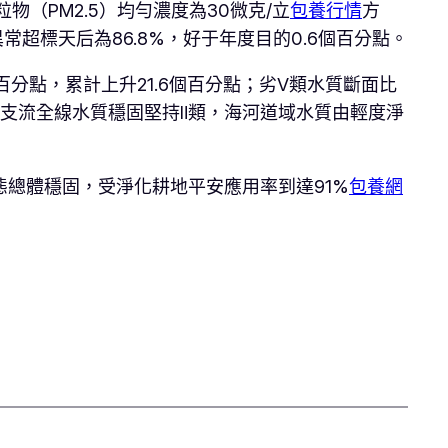
（PM2.5）均勻濃度為30微克/立
包養行情
方
常超標天后為86.8%，好于年度目的0.6個百分點。
百分點，累計上升21.6個百分點；劣Ⅴ類水質斷面比
支流全線水質穩固堅持Ⅱ類，海河道域水質由輕度淨
總體穩固，受淨化耕地平安應用率到達91%
包養網