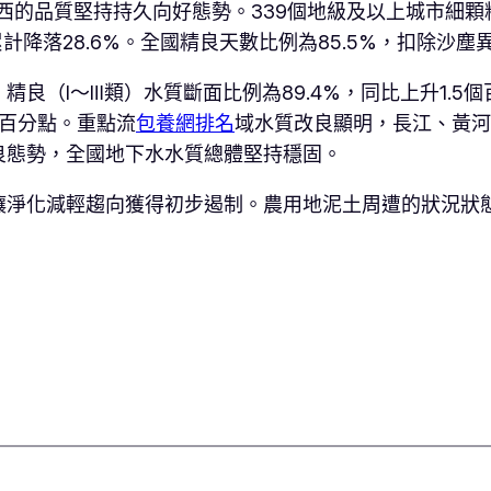
的品質堅持持久向好態勢。339個地級及以上城市細顆粒物
計降落28.6%。全國精良天數比例為85.5%，扣除沙塵異
（Ⅰ～Ⅲ類）水質斷面比例為89.4%，同比上升1.5個
個百分點。重點流
包養網排名
域水質改良顯明，長江、黃河
良態勢，全國地下水水質總體堅持穩固。
壤淨化減輕趨向獲得初步遏制。農用地泥土周遭的狀況狀態