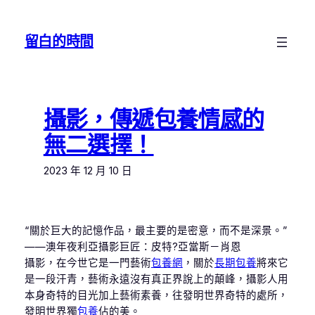
跳
至
留白的時間
主
要
內
容
攝影，傳遞包養情感的
無二選擇！
2023 年 12 月 10 日
“關於巨大的記憶作品，最主要的是密意，而不是深景。”
——澳年夜利亞攝影巨匠：皮特?亞當斯－肖恩
攝影，在今世它是一門藝術
包養網
，關於
長期包養
將來它
是一段汗青，藝術永遠沒有真正界說上的顛峰，攝影人用
本身奇特的目光加上藝術素養，往發明世界奇特的處所，
發明世界獨
包養
佔的美。