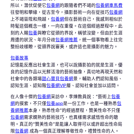
所以，潛伏促使它
包養網
的跟隨者們不竭的
包養網車馬費
往發明和攀緣，從古至今，攝影藝術一向在從技巧
包養網
上不竭晉陞和飛越，
包養網
但在藝術自己，我感到相似於
時髦這個概念一樣，一向在重復。在這個經過歷程中，此
刻的人賜
包養
與瞭它從頭的界說，稱號沒變，但由於生涯
周遭的狀況、年月分歧
包養網推薦
，統一個事物看上往完
整紛歧樣瞭，從頭界說審美，或許這也是攝影的魅力。
包養故事
記憶能反應出社會生涯，也可以說攝影拍的就是生涯，優
良的記憶作品以光鮮活潑的藝術抽像，真切地再現天然和
社會中的各類場
甜心寶貝包養網
景，輔助人們認知風俗、
認知生涯、認知階
包養網VIP
層、認知社會並加以詰問。
在人像十傑的
包養網
采訪中，李煉教員說：“藝術上
包養
網
的摸索，不只僅
包養app
是一份工作，也是一種熟悉
包
養網推薦
本身，熟悉性命”的經過歷程，贊美性命不只僅
包養網
需求嫻熟的藝術技巧，也異樣需求感悟性命的聰
明。真正的“贊美性命”是能讓人取得可以或許超出性命局
限
包養網
成為一個真正理解尊敬性命，禮贊性命的人。