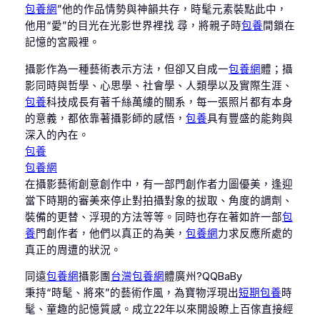
包養網
”他的作品情勢與神韻共存，時髦元素裝點此中，
他用“愛”的目光在光影世界裡找 尋，將親子時
包養
間鎖在
記憶的宮殿裡。
攝影作為一種藝術表示方法，但卻又自成一
包養網
體；攝
影同時與哲學、心思學、社會學、人類學以及實際生涯、
包養
科技成長有著千絲萬縷的關系，每一張照片都有本身
的意義，都依靠著攝影師的感悟，
包養
具有豐盛的能夠與
深入的內在。
包養
包養網
在攝影藝術創意創作中，有一部門創作者力圖優美，逢迎
當下時期的審美來停止對拍攝對象的拔取、角度的調劑、
裝備的更替、浮現的方法等等。同時也存在著如許一部
包
養
門創作者，他們以真正的為美，
包養網
力求反應所處的
真正的周遭的狀況。
同遠
包養網
攝影團
台灣包養網
體廣州?QQBaBy
秉持“時髦、將來”的藝術作風，為寶物浮現出
短期包養
時
髦、童趣的記憶質感。成立22年以來開設瞭上百傢直接經