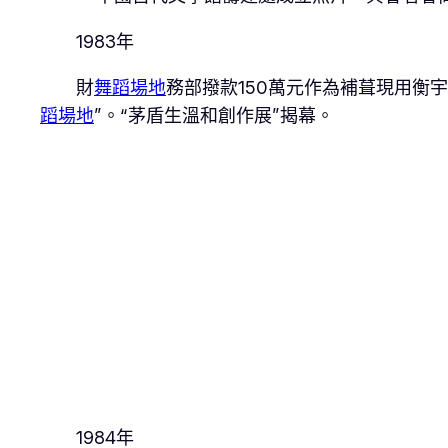
1983年
財
舞蹈場地
務部撥款150萬元作為補葺現用衡
蹈場地
”。“茅盾生溫和創作展”揭幕。
1984年