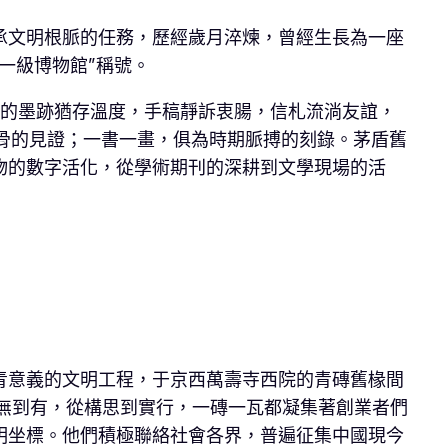
承文明根脈的任務，歷經歲月淬煉，曾經生長為一座
一級博物館”稱號。
大師的墨跡猶存溫度，手稿靜訴衷腸，信札流淌友誼，
風骨的見證；一書一畫，俱為時期脈搏的刻錄。茅盾舊
物的數字活化，從學術期刊的深耕到文學現場的活
青意義的文明工程，于京西萬壽寺西院的青磚舊椽間
館從無到有，從構思到實行，一磚一瓦都凝集著創業者們
明坐標。他們積極聯絡社會各界，普遍征集中國現今