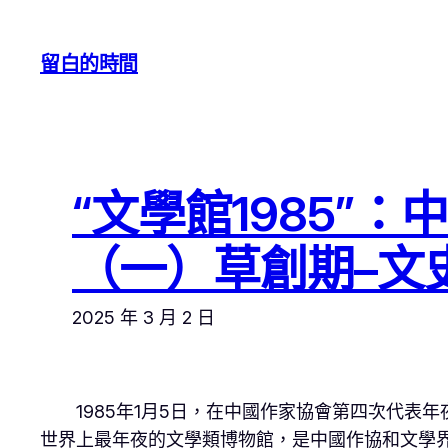
跳
至
留白的時間
主
要
內
容
“文學館1985”
（一）草創期–文
2025 年 3 月 2 日
1985年1月5日，在中國作家協會第四次代
世界上最年夜的文學類博物館，是中國作協和文學