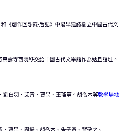
》和《創作回想錄·后記》中最早建議樹立中國古代文
將萬壽寺西院移交給中國古代文學館作為姑且館址。
中、劉白羽、艾青、曹禺、王瑤等。胡喬木等
教學場地
青、曹禺、周揚、胡喬木、朱子奇、賀敬之。