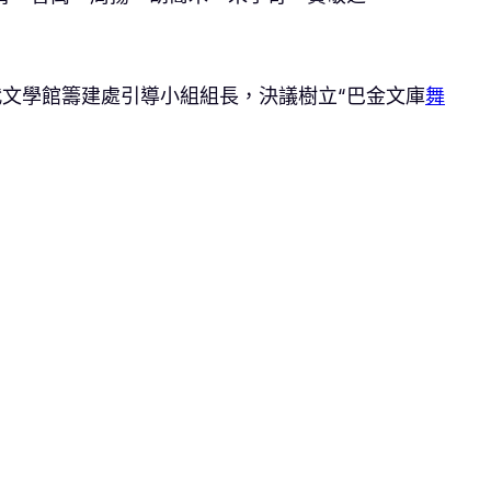
代文學館籌建處引導小組組長，決議樹立“巴金文庫
舞