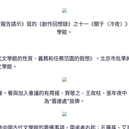
港《文報告請示》寫的《創作回想錄》之十一《關于〈冷夜〉
學館。
代文學館的性質、義務和任務范圍的假想》。北京市批準
文學館。
開成立會。餐與加入會議的有周揚、賀敬之、王政柱、張年夜
為“籌建處”掛牌。
商中國古代文學館的籌備事項，圍桌者右起：孔羅蓀、艾