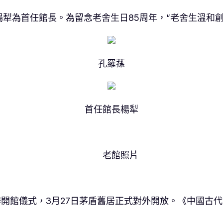
犁為首任館長。為留念老舍生日85周年，“老舍生溫和創
孔羅蓀
首任館長楊犁
老館照片
舉辦開館儀式，3月27日茅盾舊居正式對外開放。《中國古
。