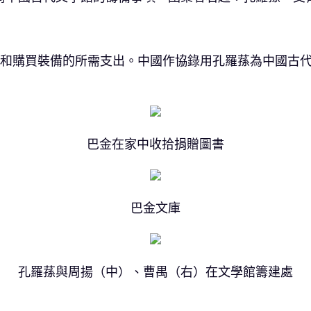
宇和購買裝備的所需支出。中國作協錄用孔羅蓀為中國古
巴金在家中收拾捐贈圖書
巴金文庫
孔羅蓀與周揚（中）、曹禺（右）在文學館籌建處