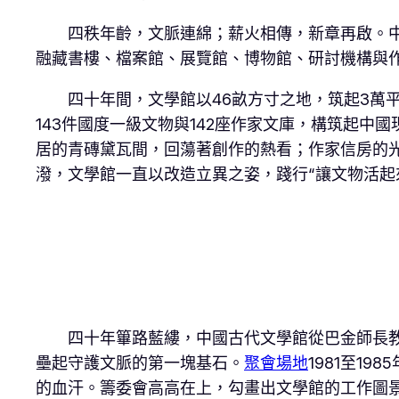
四秩年齡，文脈連綿；薪火相傳，新章再啟。
融藏書樓、檔案館、展覽館、博物館、研討機構與作
四十年間，文學館以46畝方寸之地，筑起3萬
143件國度一級文物與142座作家文庫，構筑起
居的青磚黛瓦間，回蕩著創作的熱看；作家信房的
潑，文學館一直以改造立異之姿，踐行“讓文物活起
四十年篳路藍縷，中國古代文學館從巴金師長
壘起守護文脈的第一塊基石。
聚會場地
1981至1
的血汗。籌委會高高在上，勾畫出文學館的工作圖