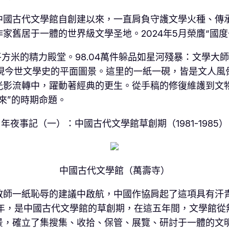
中國古代文學館自創建以來，一直肩負守護文學火種、傳
家舊居于一體的世界級文學圣地。2024年5月榮膺“國度
平方米的精力殿堂。98.04萬件躲品如星河殘暴：文學
中國現今世文學史的平面圖景。這里的一紙一硯，皆是文人
光影流轉中，躍動著經典的更生。從手稿的修復維護到文
來”的時期命題。
年夜事記（一）：中國古代文學館草創期（1981-1985）
中國古代文學館（萬壽寺）
教師一紙恥辱的建議中啟航，中國作協肩起了這項具有汗
985年，是中國古代文學館的草創期，在這五年間，文學
景，確立了集搜集、收拾、保管、展覽、研討于一體的文