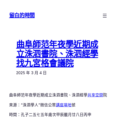
跳
至
留白的時間
主
要
內
容
曲阜師范年夜學近期成
立洙泗書院、洙泗經學
找九宮格會議院
2025 年 3 月 4 日
曲阜師范年夜學近期成立洙泗書院、洙泗經學
共享空間
院
來源：“洙泗學人”微信公眾
講座場地
號
時間：孔子二五七五年歲次甲辰臘月廿八日丙申