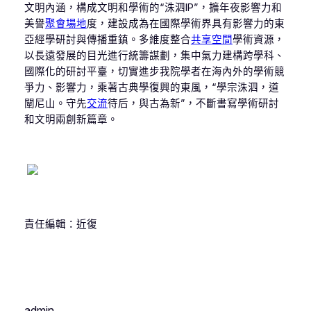
文明內涵，構成文明和學術的“洙泗IP”，擴年夜影響力和
美譽
聚會場地
度，建設成為在國際學術界具有影響力的東
亞經學研討與傳播重鎮。多維度整合
共享空間
學術資源，
以長遠發展的目光進行統籌謀劃，集中氣力建構跨學科、
國際化的研討平臺，切實進步我院學者在海內外的學術競
爭力、影響力，乘著古典學復興的東風，“學宗洙泗，道
闡尼山。守先
交流
待后，與古為新”，不斷書寫學術研討
和文明兩創新篇章。
責任編輯：近復
admin