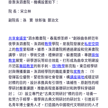
掛靠洙泗書院，機構設置如下：
院 長：宋立林
副院長：孫 寶 徐新強 鄭治文
共享會議室
“泗水瞻書院，春風想圣師。”創辦曲阜師范年
夜學洙泗書院、洙泗經
教學
學院，是我院發展史
私密空間
上的
教學
里程碑。據悉，洙泗書院將通過建設和完美書院
講學、研討、學術交通、禮樂研習、躲書閱讀、專題
瑜伽
教室
展覽、研學游玩等綜合效能，打形成為曲阜文明建設
示范區
舞蹈教室
的新手刺、
1對1教學
新亮點，東亞經學研
討與傳播重鎮。洙泗經學院的職能重要包
家教
含：（1）
發揮區位優勢，緊密對接社會發展，構
講座場地
成穩定研
討標的目的，設計承擔具有引領性、填補性、原創性的經
學研討嚴重課題，推動高程度基礎研討和跨學科穿插研
討；（2）設立專門史“古典文明研討”標的目的，培養一
批努力于經學、儒學與古典文明研討的研討生，引進若干
名青年博士優秀人才，打造國內中國現代文明研討的人才