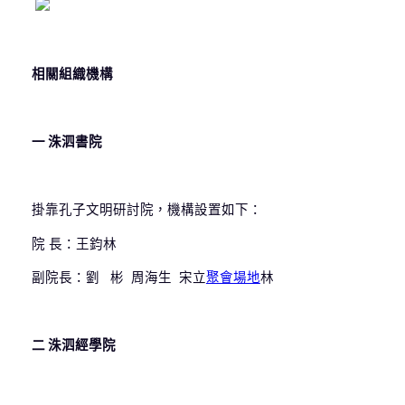
相關組織機構
一
洙泗書院
掛靠孔子文明研討院，機構設置如下：
院 長：王鈞林
副院長：劉 彬 周海生 宋立
聚會場地
林
二
洙泗經學院