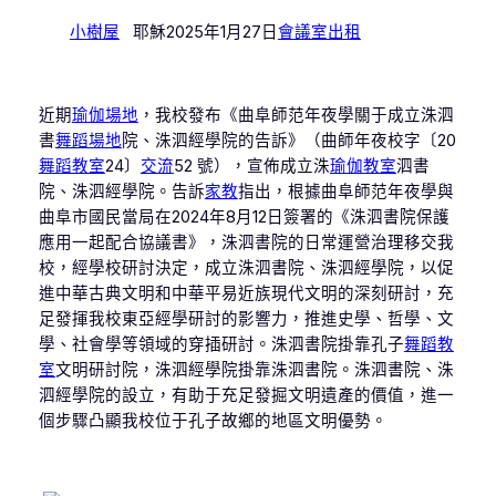
小樹屋
耶穌2025年1月27日
會議室出租
近期
瑜伽場地
，我校發布《曲阜師范年夜學關于成立洙泗
書
舞蹈場地
院、洙泗經學院的告訴》（曲師年夜校字〔20
舞蹈教室
24〕
交流
52 號），宣佈成立洙
瑜伽教室
泗書
院、洙泗經學院。告訴
家教
指出，根據曲阜師范年夜學與
曲阜市國民當局在2024年8月12日簽署的《洙泗書院保護
應用一起配合協議書》，洙泗書院的日常運營治理移交我
校，經學校研討決定，成立洙泗書院、洙泗經學院，以促
進中華古典文明和中華平易近族現代文明的深刻研討，充
足發揮我校東亞經學研討的影響力，推進史學、哲學、文
學、社會學等領域的穿插研討。洙泗書院掛靠孔子
舞蹈教
室
文明研討院，洙泗經學院掛靠洙泗書院。洙泗書院、洙
泗經學院的設立，有助于充足發掘文明遺產的價值，進一
個步驟凸顯我校位于孔子故鄉的地區文明優勢。