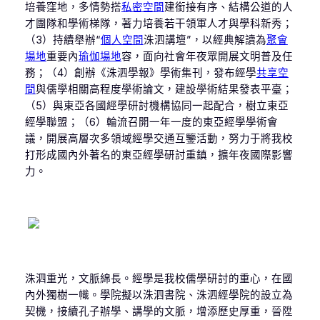
培養窪地，多情勢搭
私密空間
建銜接有序、結構公道的人
才團隊和學術梯隊，著力培養若干領軍人才與學科新秀；
（3）持續舉辦“
個人空間
洙泗講壇”，以經典解讀為
聚會
場地
重要內
瑜伽場地
容，面向社會年夜眾開展文明普及任
務；（4）創辦《洙泗學報》學術集刊，發布經學
共享空
間
與儒學相關高程度學術論文，建設學術結果發表平臺；
（5）與東亞各國經學研討機構協同一起配合，樹立東亞
經學聯盟；（6）輪流召開一年一度的東亞經學學術會
議，開展高層次多領域經學交通互鑒活動，努力于將我校
打形成國內外著名的東亞經學研討重鎮，擴年夜國際影響
力。
洙泗重光，文脈綿長。經學是我校儒學研討的重心，在國
內外獨樹一幟。學院擬以洙泗書院、洙泗經學院的設立為
契機，接續孔子辦學、講學的文脈，增添歷史厚重，晉陞