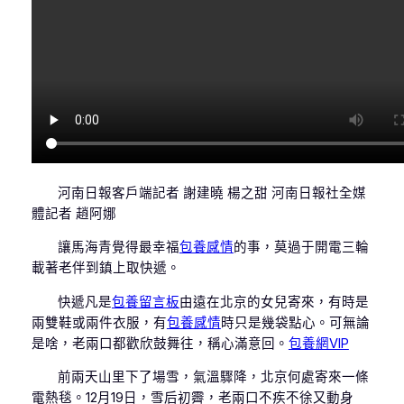
河南日報客戶端記者 謝建曉 楊之甜 河南日報社全媒
體記者 趙阿娜
讓馬海青覺得最幸福
包養感情
的事，莫過于開電三輪
載著老伴到鎮上取快遞。
快遞凡是
包養留言板
由遠在北京的女兒寄來，有時是
兩雙鞋或兩件衣服，有
包養感情
時只是幾袋點心。可無論
是啥，老兩口都歡欣鼓舞往，稱心滿意回。
包養網VIP
前兩天山里下了場雪，氣溫驟降，北京何處寄來一條
電熱毯。12月19日，雪后初霽，老兩口不疾不徐又動身