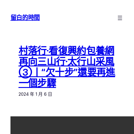
跳
至
留白的時間
主
要
內
容
村落行·看復興約包養網
再向三山行·太行山采風
③丨“欠十步”還要再進
一個步驟
2024 年 1 月 6 日