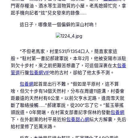
門寄存糧油、酒水等生涯物質的小屋。老馬媳婦忙完，拿
起手機向記者“炫”兒女發來的錄像……
這日子，哪像是一個偏僻的深山村吶！
“不但老馬家，村里531戶1354口人，簡直家家這
般。”駐村第一書記郝建軍說，本年2月，他被安陽市派駐
到欠十步村，來之前把艱苦想盡了，可這個深裹在太
包養
管道
行腹
包養網VIP
地的古村，卻給了他太多不測。
包養網
起首是出行不難。“假如是平原村，這不算
啥，但欠十步有14個天然村，分布在周邊11道溝，村委會
距最遠的天然村有6公里。以前欠亨水泥路，逢雨雪天就
斷了聯絡接觸……”郝建軍說，從200“忘了它。”藍玉華搖
頭說道。0年開端，在村黨支部書記李保林的發動
包養網
下，在外創業的村平易近紛
包養甜心網
紜大方解囊，先后
給村里修了近萬米路。