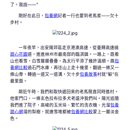
了。我說——”
剛好在此日，
包養網
記者一行也要到老馬家——欠十
步村。
一年夜早，出安陽郊區走京港澳高速，從臺輝高速繞
甜心花園
道，進進林州市最南部的臨淇鎮。一路上，既看
山也看雪，白雪層層疊疊，為太行平添了幾許溫順。路
包
養網比較
過石門水庫，再往山上走十幾里，翻過一條又一
條山脊，轉過一道又一道溝，欠十步
包養故事
村就“躲”在
最里面。
鄰近午時，我們和取快遞回來的老馬簡直同時進村。
他家門口，一條玄色拉布拉多犬老遠沖我們叫。陽光追隨
我們進了院子，高峻的玉米垛、繁忙的洗衣機、光溜
包養
甜心網
溜的梨樹，就連雪堆都被
包養網比較
蒙上一層淡金
色。