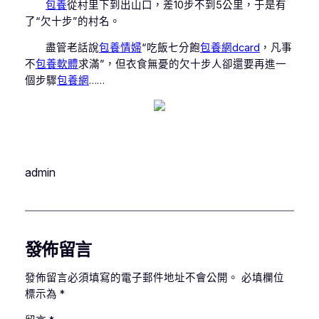
包養
從村里下到出山口，差10步不到5公里，于是有
了“欠十步”的村名。
盡管老話說
包養情婦
“吃飯七分飽
包養網dcard
，凡事
不
包養軟體
求滿”，但衣食無憂的欠十步人卻還要再進一
個步驟
包養網
……
admin
發佈留言
發佈留言必須填寫的電子郵件地址不會公開。
必填欄位
標示為
*