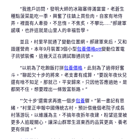
“我進戶訪問，發明大師的冰箱塞得滿當當，老蒼生
種點菠菜能吃一季，興奮了往鎮上買些肉，自家有地侍
弄，裡面有人牽掛，不怠惰，不焦炙，不攀比……”郝建軍
感嘆，也許這就是山里人的幸福哲學。
並且，村里早就通了變動位置網。郝建軍來后，又和
諧運營商，本年9月裝置3個小型
包養價格ptt
變動位置電
子訊號裝備，這幾天正在調試聯通訊號。
“以前為了吃飽飯打拼
包養價格
，此刻為了過得好奮
斗。”聊起欠十步的將來，老支書有成算，“要說年夜伙兒
還有啥不知足，那就己，平安歸來，只因他答應過她。是
都閑不住，想要蹚出一條致富新路。”
“‘欠十步’還需求再進一個步
包養
驟。”第一書記有思
緒，“村里正申報中國傳統古村，預計借幾個老院子成長
村落游玩，以維護為主，不搞年夜拆年夜建，盼望這里被
更多人追蹤關心，讓深山群眾生涯東西的品質更高、養老
更有保證。”