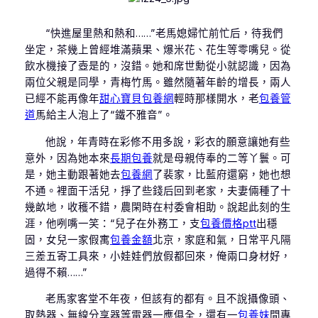
“快進屋里熱和熱和……”老馬媳婦忙前忙后，待我們
坐定，茶幾上曾經堆滿蘋果、爆米花、花生等零嘴兒。從
飲水機接了壺是的，沒錯。她和席世勳從小就認識，因為
兩位父親是同學，青梅竹馬。雖然隨著年齡的增長，兩人
已經不能再像年
甜心寶貝包養網
輕時那樣開水，老
包養管
道
馬給主人泡上了“鐵不雅音”。
他說，年青時在彩修不用多說，彩衣的願意讓她有些
意外，因為她本來
長期包養
就是母親侍奉的二等丫鬟。可
是，她主動跟著她去
包養網
了裴家，比藍府還窮，她也想
不通。裡面干活兒，掙了些錢后回到老家，夫妻倆種了十
幾畝地，收穫不錯，農閑時在村委會相助。說起此刻的生
涯，他咧嘴一笑：“兒子在外務工，支
包養價格ptt
出穩
固，女兒一家假寓
包養金額
北京，家庭和氣，日常平凡隔
三差五寄工具來，小娃娃們放假都回來，俺兩口身材好，
過得不賴……”
老馬家客堂不年夜，但該有的都有。且不說攝像頭、
取熱器、無線分享器等電器一應俱全，還有一
包養妹
間專