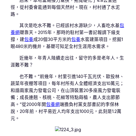
后來，本地當局接力幫扶，拓寬硬化了4.8公里途
徑，從村委會能通到每個天然村。現在，村村通了水泥
路。
其次是吃水不難。已經該村水源缺少，人畜吃水基
包
養網
礎靠天。2015年，那時的駐村第一書記報請下級支
撐，建
包養
成20個30平方米的
包養
水窖建築項目，挖掘1
眼480米的機井，基礎可知足全村生涯用水需求。
近幾年，年青人陸續走出往，留守的多是老年人。生
涯難不難？
也不難。“前幾年，村里引進140千瓦光伏、歐投林、
蔬菜年夜棚等項目，每年村所有人全體經濟支出10萬元；
和諧兩家風力發電公司，在山頂裝置20多座風力發電裝
備；成長連翹、核桃、花椒等特點蒔植，農人支出節節
高。”從2000年開
包養網
端擔負村黨支部書記的李保林
說，20年前，村平易近人均年支出1000元，此刻是1.2萬
元。